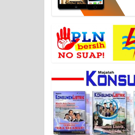
WN
BANTEN
WN
NTT
WN
KEPRI
WN
PAPUA
WN
PAPUA
BARAT
WN
RIAU