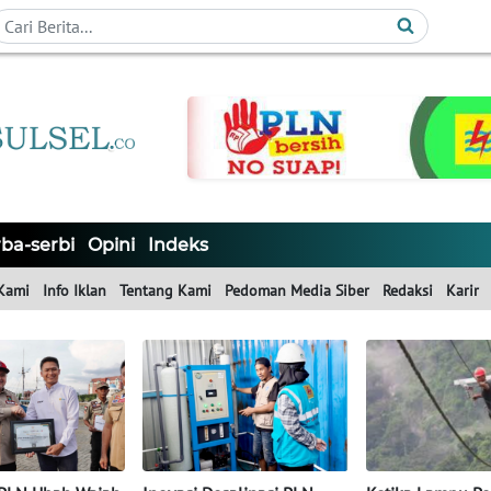
ba-serbi
Opini
Indeks
Kami
Info Iklan
Tentang Kami
Pedoman Media Siber
Redaksi
Karir