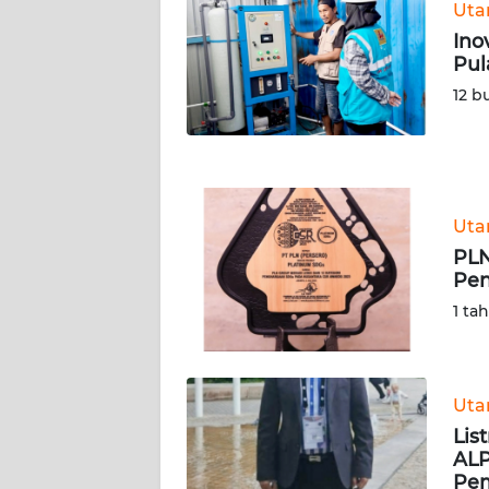
Ut
WN
Ino
NUSANTARA
Pul
12 b
WN
JOGJA
WN
JATIM
Ut
PLN
WN
Pen
BALI
1 ta
WN
KALBAR
Ut
WN
Lis
KALTENG
ALP
Pem