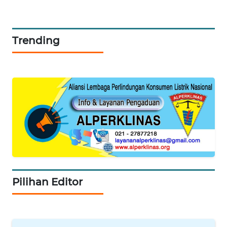
REDAKSI
KARIR
Trending
DISCLAIMER
Wahana
News
Regional
WN
SUMUT
WN
Pilihan Editor
JAKARTA
WN
JABAR