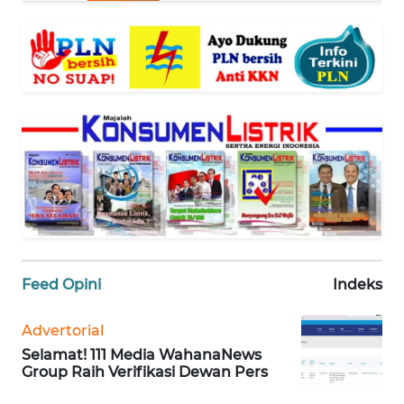
Informasi
INDEKS
BERITA
KONTAK
KAMI
INFO
IKLAN
TENTANG
KAMI
Feed Opini
Indeks
Advertorial
PEDOMAN
MEDIA
Selamat! 111 Media WahanaNews
SIBER
Group Raih Verifikasi Dewan Pers