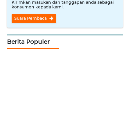
Kirimkan masukan dan tanggapan anda sebagai
konsumen kepada kami.
WN
BANTEN
Suara Pembaca
WN
NTT
Berita Populer
WN
KEPRI
WN
PAPUA
WN
PAPUA
BARAT
WN