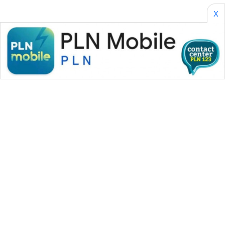
X
WN
MALUKU
WN
MALUT
WN
DAIRI
WN
DANAU
TOBA
WN
NIAS
WAHANA MEDIA GROUP
WN
|
|
|
WAHANA NEWS co
WAHANA TANI
WAHANA ADVOKAT