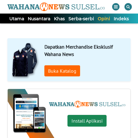
Utama
Nusantara
Khas
Serba-serbi
Opini
Indeks
WAHANA
Tutup
TV
Dapatkan Merchandise Eksklusif
UTAMA
Wahana News
Buka Katalog
NUSANTARA
KHAS
SERBA-
SERBI
Install Aplikasi
OPINI