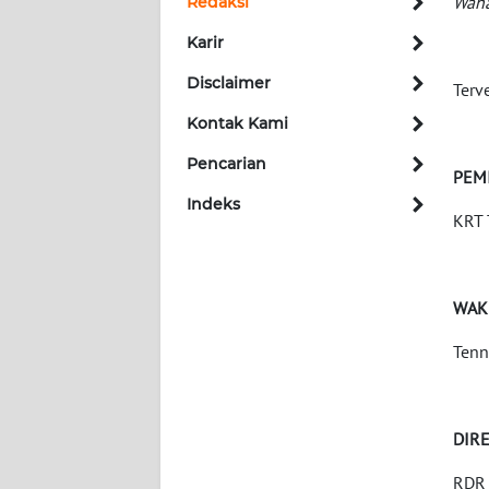
Wah
Redaksi
Karir
INDEKS
BERITA
Disclaimer
Terv
Kontak Kami
KONTAK
KAMI
Pencarian
PEM
Indeks
INFO
KRT 
IKLAN
TENTANG
WAK
KAMI
Tenn
PEDOMAN
MEDIA
SIBER
DIR
REDAKSI
RDR