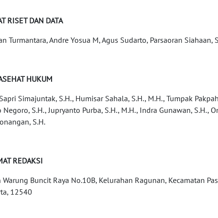
T RISET DAN DATA
an Turmantara, Andre Yosua M, Agus Sudarto, Parsaoran Siahaan,
ASEHAT HUKUM
 Sapri Simajuntak, S.H., Humisar Sahala, S.H., M.H., Tumpak Pakpaha
o Negoro, S.H., Jupryanto Purba, S.H., M.H., Indra Gunawan, S.H.,
nangan, S.H.
MAT REDAKSI
n Warung Buncit Raya No.10B, Kelurahan Ragunan, Kecamatan Pasa
rta, 12540