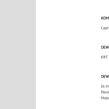
KARIR
KOM
DISCLAIMER
Capt
Wahana
News
Regional
DEW
KRT 
WN
SUMUT
WN
DEW
JAKARTA
Dr. 
Paru
WN
Mato
JABAR