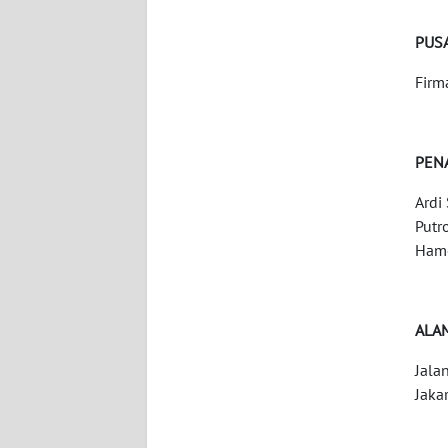
WN
NUSANTARA
PUSA
Firm
WN
JOGJA
PEN
WN
JATIM
Ardi
Putr
WN
Hamo
BALI
WN
ALA
KALBAR
Jala
WN
Jaka
KALTENG