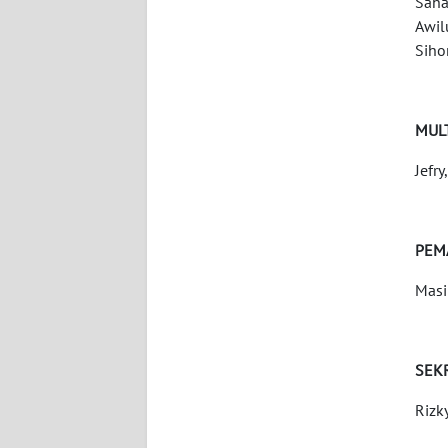
Saha
WN
Awil
BABEL
Siho
WN
SUMBAR
MUL
WN
Jefr
SUMSEL
WN
PEM
BENGKULU
Masi
WN
LAMPUNG
SEK
WN
Rizk
JATENG