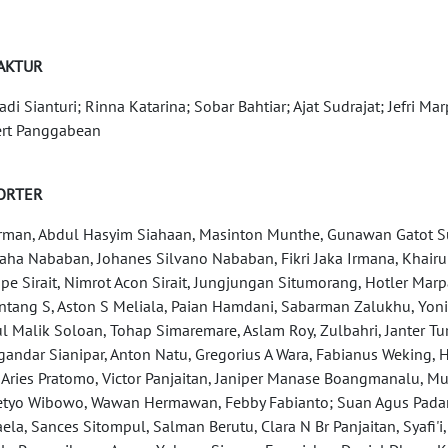
AKTUR
iadi Sianturi; Rinna Katarina; Sobar Bahtiar; Ajat Sudrajat; Jefri 
rt Panggabean
ORTER
rman, Abdul Hasyim Siahaan, Masinton Munthe, Gunawan Gatot Sun
aha Nababan, Johanes Silvano Nababan, Fikri Jaka Irmana, Khairul
e Sirait, Nimrot Acon Sirait, Jungjungan Situmorang, Hotler Ma
ntang S, Aston S Meliala, Paian Hamdani, Sabarman Zalukhu, Yo
l Malik Soloan, Tohap Simaremare, Aslam Roy, Zulbahri, Janter Turn
andar Sianipar, Anton Natu, Gregorius A Wara, Fabianus Weking, H
 Aries Pratomo, Victor Panjaitan, Janiper Manase Boangmanalu, M
etyo Wibowo, Wawan Hermawan, Febby Fabianto; Suan Agus Padan
ela, Sances Sitompul, Salman Berutu, Clara N Br Panjaitan, Syafi'i