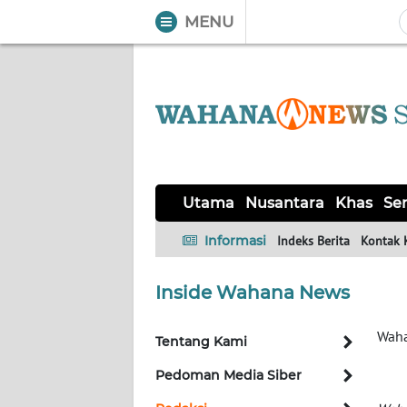
MENU
WAHANA
Tutup
TV
UTAMA
NUSANTARA
Utama
Nusantara
Khas
Ser
KHAS
Informasi
Indeks Berita
Kontak 
SERBA-
Inside Wahana News
SERBI
Waha
Tentang Kami
OPINI
Pedoman Media Siber
Informasi