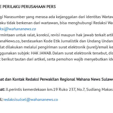
E PERILAKU PERUSAHAAN PERS
agi Narasumber yang merasa ada kejanggalan dari identitas Wart
laku tidak berkenan dari wartawan, bisa menghubungi Redaksi Wa
aksi@wahananews.co
ermintaan untuk ralat, koreksi, revisi maupun hak jawab terkait arti
naNews.co, berdasarkan Kode Etik Jurnalistik dan Undang Undan
alat dilakukan melalui pengiriman surat elektronik (surel)/email k
gunakan subjek: HAK JAWAB. Dalam surat elektronik tersebut, di
t berikut tautan dari artikel, serta pemohon wajib menyebutkan ide
at dan Kontak Redaksi Perwakilan Regional Wahana News Sulawe
at:
Jl.perintis kemerdekaan km.19 Ruko 237, No.7, Sudiang Makas
l
:
redaksisulsel@wahananews.co