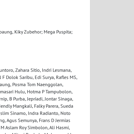
Marpaung, Kiky Zubehor; Mega Puspita;
toro, Zahara Sitio, Indri Lesmana,
 F Dolok Saribu, Edi Surya, Rafles MS,
rpaung, Posma Tom Naenggolan,
nimasari Hulu, Hotma P Tampubolon,
ip, B Purba, Jepriadi, Jontar Sinaga,
endly Mangkali, Falky Parera, Sueda
uslim Sinamo, Indra Radianto, Noto
g, Agus Semunya, Frans D Jermias
, M Aslam Roy Simbolon, Ali Hasmi,