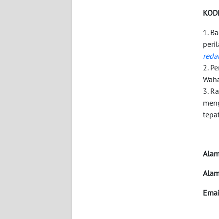
WN
KOD
KALTARA
1. B
WN
peri
KALSEL
red
2. P
WN
Waha
KALTIM
3. R
meng
tepa
WN
SULSEL
WN
Alam
GORONTALO
Alam
WN
Emai
SULUT