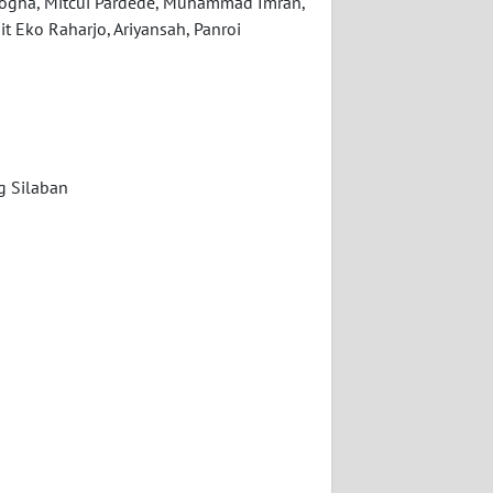
Kogha, Mitcui Pardede, Muhammad Imran,
t Eko Raharjo, Ariyansah, Panroi
g Silaban