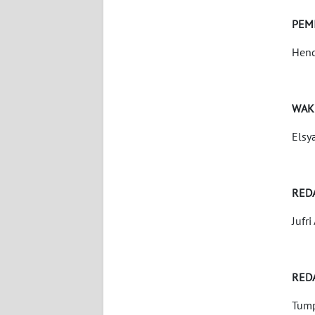
WN
BANTEN
PEM
Hend
WN
NTT
WAK
WN
KEPRI
Elsy
WN
PAPUA
RED
WN
Jufri
PAPUA
BARAT
RED
WN
RIAU
Tump