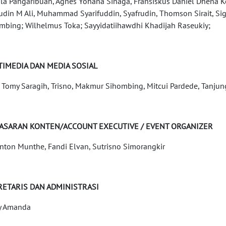
la Pangaribuan, Agnes Yohana Sinaga, Fransiskus Daniel Dhena 
udin M Ali, Muhammad Syarifuddin, Syafrudin, Thomson Sirait, Sigi
mbing; Wilhelmus Toka; Sayyidatiihawdhi Khadijah Raseukiy;
TIMEDIA DAN MEDIA SOSIAL
y, Tomy Saragih, Trisno, Makmur Sihombing, Mitcui Pardede, Tanjun
ASARAN KONTEN/ACCOUNT EXECUTIVE / EVENT ORGANIZER
nton Munthe, Fandi Elvan, Sutrisno Simorangkir
RETARIS DAN ADMINISTRASI
y Amanda