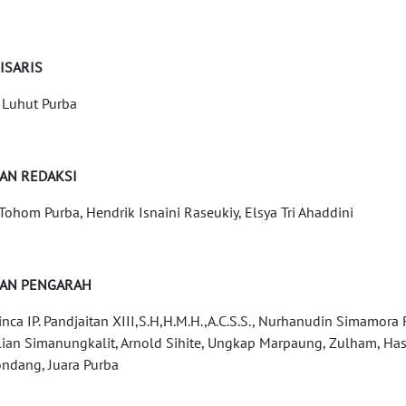
ISARIS
 Luhut Purba
AN REDAKSI
Tohom Purba, Hendrik Isnaini Raseukiy, Elsya Tri Ahaddini
AN PENGARAH
Hinca IP. Pandjaitan XIII,S.H,H.M.H.,A.C.S.S., Nurhanudin Simamo
lian Simanungkalit, Arnold Sihite, Ungkap Marpaung, Zulham, Has
ndang, Juara Purba