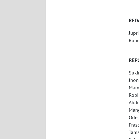
WN
SERAMBI
RED
WN
Jupr
JAMBI
Robe
WN
REP
SULTRA
Suki
WN
Jhon
NTB
Mamp
Robi
WN
Abdu
SULTENG
Mang
Ode,
WN
Pras
SULBAR
Tama