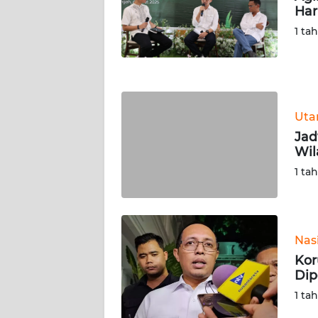
Har
WN
NUSANTARA
1 ta
WN
JOGJA
Ut
WN
JATIM
Jad
Wil
WN
1 ta
BALI
WN
KALBAR
Nas
Kor
Dip
WN
KALTENG
1 ta