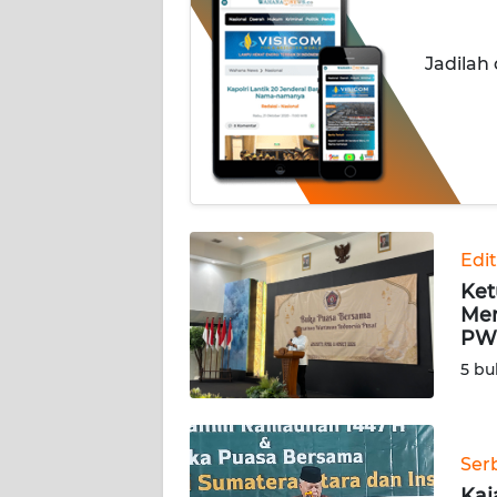
INDEKS
Jadilah
BERITA
KONTAK
KAMI
INFO
IKLAN
Edit
Ket
TENTANG
Men
KAMI
PW
5 bu
PEDOMAN
MEDIA
SIBER
Ser
REDAKSI
Kaj