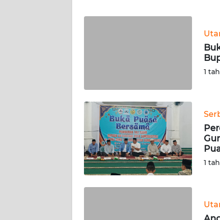
WN
BANTEN
Ut
WN
Buk
NTT
Bup
1 ta
WN
KEPRI
WN
Ser
PAPUA
Per
Gun
Pua
WN
PAPUA
1 ta
BARAT
WN
Ut
RIAU
Ang