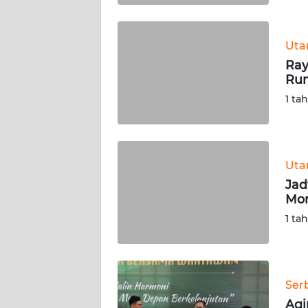
WN
BABEL
Ut
Ray
WN
Rum
SUMBAR
1 ta
WN
SUMSEL
Ut
WN
BENGKULU
Jad
Mom
WN
1 ta
LAMPUNG
WN
JATENG
Ser
Agi