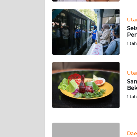
WN
KALTARA
Ut
WN
Sel
KALSEL
Pen
1 ta
WN
KALTIM
WN
Ut
SULSEL
Sam
Bek
WN
1 ta
GORONTALO
WN
SULUT
Dae