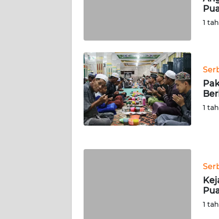
Pua
WN
SERAMBI
1 ta
WN
JAMBI
Ser
Pak
WN
Ber
SULTRA
1 ta
WN
NTB
WN
Ser
SULTENG
Kej
Pua
WN
SULBAR
1 ta