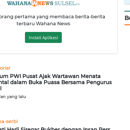
 orang pertama yang membaca berita-berita
B
terbaru Wahana News
Install Aplikasi
orial
um PWI Pusat Ajak Wartawan Menata
tal dalam Buka Puasa Bersama Pengurus
I
lan yang lalu
ba-serbi
ati Harli Siregar Bukber dengan Insan Pers,