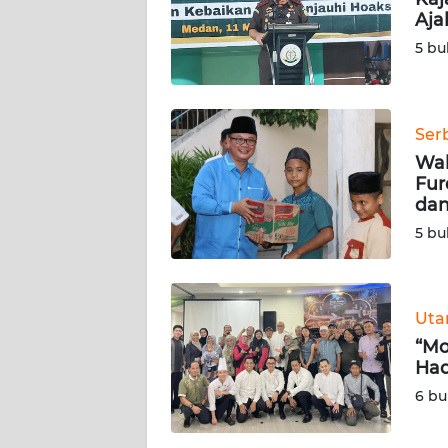
Aja
KARIR
5 bu
DISCLAIMER
Ser
Wahana
Wal
News
Regional
Fur
dan
5 bu
WN
SUMUT
WN
Ut
JAKARTA
“Mo
Had
WN
6 bu
JABAR