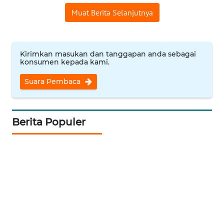
REDAKSI
Muat Berita Selanjutnya
KARIR
Kirimkan masukan dan tanggapan anda sebagai
DISCLAIMER
konsumen kepada kami.
Suara Pembaca
Wahana
News
Regional
Berita Populer
WN
SUMUT
WN
JAKARTA
WN
JABAR