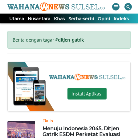
Utama
Nusantara
Khas
Serba-serbi
Opini
Indeks
WAHANA
Tutup
TV
Berita dengan tagar
#ditjen-gatrik
UTAMA
NUSANTARA
KHAS
Install Aplikasi
SERBA-
SERBI
Ekuin
Menuju Indonesia 2045, Ditjen
OPINI
Gatrik ESDM Perketat Evaluasi