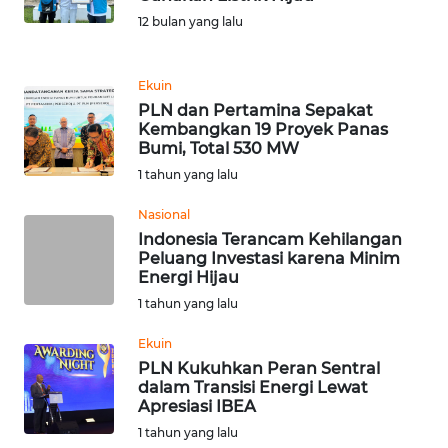
WN
12 bulan yang lalu
SUMEDANG
Ekuin
WN
PLN dan Pertamina Sepakat
CIANJUR
Kembangkan 19 Proyek Panas
Bumi, Total 530 MW
WN
1 tahun yang lalu
KEPULAUAN
SERIBU
Nasional
Indonesia Terancam Kehilangan
Peluang Investasi karena Minim
WN
Energi Hijau
TANGERANG
1 tahun yang lalu
WN
Ekuin
BINJAI
PLN Kukuhkan Peran Sentral
dalam Transisi Energi Lewat
Apresiasi IBEA
WN
CIREBON
1 tahun yang lalu