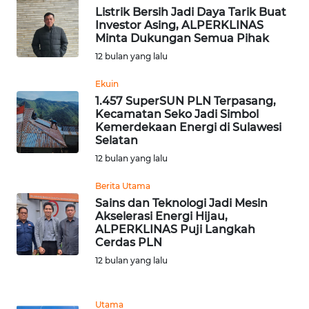
Listrik Bersih Jadi Daya Tarik Buat
WN
Investor Asing, ALPERKLINAS
TAPANULI
Minta Dukungan Semua Pihak
TENGAH
12 bulan yang lalu
WN DELI
Ekuin
SERDANG
1.457 SuperSUN PLN Terpasang,
Kecamatan Seko Jadi Simbol
Kemerdekaan Energi di Sulawesi
WN
Selatan
TEBING
TINGGI
12 bulan yang lalu
Berita Utama
WN
Sains dan Teknologi Jadi Mesin
PAKPAK
Akselerasi Energi Hijau,
ALPERKLINAS Puji Langkah
Cerdas PLN
WN
KARAWANG
12 bulan yang lalu
WN
Utama