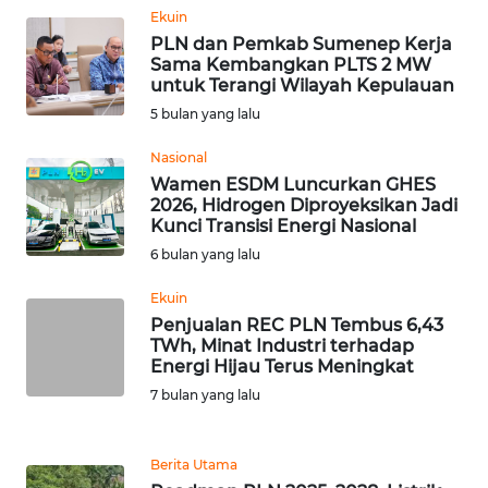
Ekuin
PLN dan Pemkab Sumenep Kerja
WN
Sama Kembangkan PLTS 2 MW
BABEL
untuk Terangi Wilayah Kepulauan
5 bulan yang lalu
WN
SUMBAR
Nasional
Wamen ESDM Luncurkan GHES
2026, Hidrogen Diproyeksikan Jadi
WN
Kunci Transisi Energi Nasional
SUMSEL
6 bulan yang lalu
WN
Ekuin
BENGKULU
Penjualan REC PLN Tembus 6,43
TWh, Minat Industri terhadap
Energi Hijau Terus Meningkat
WN
7 bulan yang lalu
LAMPUNG
WN
Berita Utama
JATENG