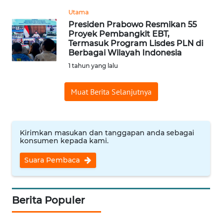
Utama
WN
Presiden Prabowo Resmikan 55
INDRAMAYU
Proyek Pembangkit EBT,
Termasuk Program Lisdes PLN di
Berbagai Wilayah Indonesia
WN
KUNINGAN
1 tahun yang lalu
Muat Berita Selanjutnya
WN
MAJALENGKA
WN
Kirimkan masukan dan tanggapan anda sebagai
SUBANG
konsumen kepada kami.
Suara Pembaca
WN
SUKABUMI
Berita Populer
WN
PURWAKARTA