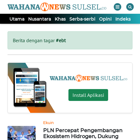
Utama
Nusantara
Khas
Serba-serbi
Opini
Indeks
WAHANA
Tutup
TV
Berita dengan tagar
#ebt
UTAMA
NUSANTARA
KHAS
Install Aplikasi
SERBA-
SERBI
Ekuin
PLN Percepat Pengembangan
OPINI
Ekosistem Hidrogen, Dukung