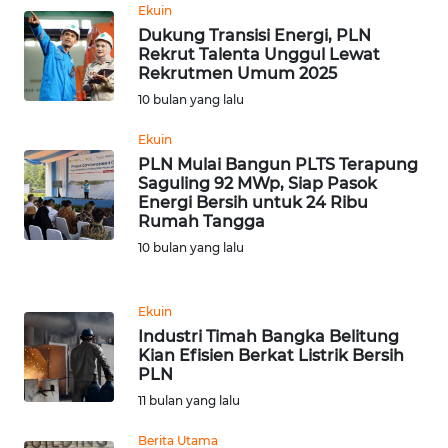
LANGKAT
Ekuin
Dukung Transisi Energi, PLN
Rekrut Talenta Unggul Lewat
WN
Rekrutmen Umum 2025
TAPANULI
SELATAN
10 bulan yang lalu
Ekuin
WN
PLN Mulai Bangun PLTS Terapung
TANJUNG
Saguling 92 MWp, Siap Pasok
LESUNG
Energi Bersih untuk 24 Ribu
Rumah Tangga
WN
10 bulan yang lalu
KARO
Ekuin
WN
Industri Timah Bangka Belitung
SIMALUNGUN
Kian Efisien Berkat Listrik Bersih
PLN
WN
11 bulan yang lalu
LABUHANBATU
Berita Utama