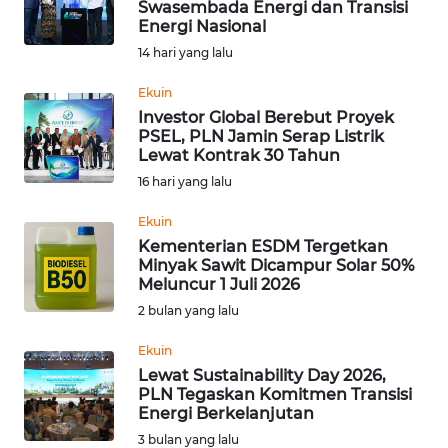
Swasembada Energi dan Transisi
Energi Nasional
Informasi
14 hari yang lalu
INDEKS
BERITA
Ekuin
Investor Global Berebut Proyek
PSEL, PLN Jamin Serap Listrik
KONTAK
Lewat Kontrak 30 Tahun
KAMI
16 hari yang lalu
INFO
Ekuin
IKLAN
Kementerian ESDM Tergetkan
Minyak Sawit Dicampur Solar 50%
Meluncur 1 Juli 2026
TENTANG
2 bulan yang lalu
KAMI
Ekuin
PEDOMAN
Lewat Sustainability Day 2026,
MEDIA
PLN Tegaskan Komitmen Transisi
SIBER
Energi Berkelanjutan
3 bulan yang lalu