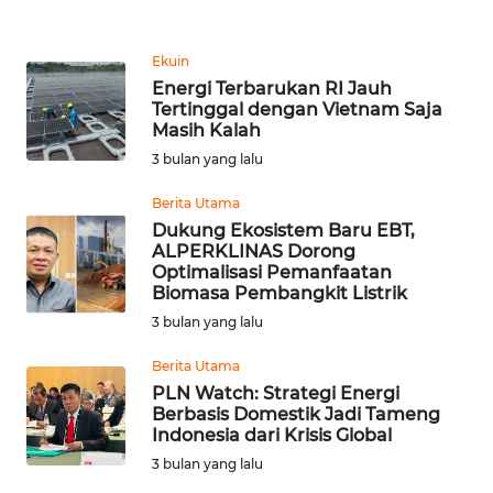
REDAKSI
Ekuin
KARIR
Energi Terbarukan RI Jauh
Tertinggal dengan Vietnam Saja
Masih Kalah
DISCLAIMER
3 bulan yang lalu
Wahana
Berita Utama
News
Dukung Ekosistem Baru EBT,
Regional
ALPERKLINAS Dorong
Optimalisasi Pemanfaatan
WN
Biomasa Pembangkit Listrik
SUMUT
3 bulan yang lalu
Berita Utama
WN
PLN Watch: Strategi Energi
JAKARTA
Berbasis Domestik Jadi Tameng
Indonesia dari Krisis Global
WN
3 bulan yang lalu
JABAR