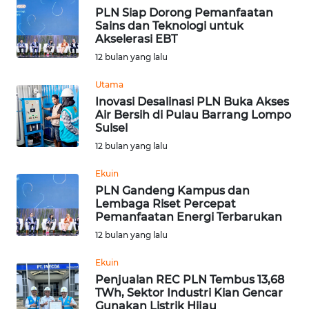
BEKASI
PLN Siap Dorong Pemanfaatan
Sains dan Teknologi untuk
Akselerasi EBT
WN
BOGOR
12 bulan yang lalu
Utama
WN
Inovasi Desalinasi PLN Buka Akses
DEPOK
Air Bersih di Pulau Barrang Lompo
Sulsel
WN
12 bulan yang lalu
TAPANULI
UTARA
Ekuin
PLN Gandeng Kampus dan
Lembaga Riset Percepat
WN
Pemanfaatan Energi Terbarukan
SAMOSIR
12 bulan yang lalu
WN
Ekuin
PADANG
Penjualan REC PLN Tembus 13,68
LAWAS
TWh, Sektor Industri Kian Gencar
Gunakan Listrik Hijau