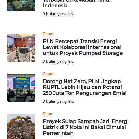
Indonesia
WN
9 bulan yang lalu
KALTARA
Ekuin
WN
PLN Percepat Transisi Energi
KALSEL
Lewat Kolaborasi Internasional
untuk Proyek Pumped Storage
WN
9 bulan yang lalu
KALTIM
Ekuin
Dorong Net Zero, PLN Ungkap
WN
RUPTL Lebih Hijau dan Potensi
SULSEL
250 Juta Ton Pengurangan Emisi
9 bulan yang lalu
WN
GORONTALO
Ekuin
Proyek Sulap Sampah Jadi Energi
Listrik di 7 Kota Ini Bakal Dimulai
WN
Pemerintah
SULUT