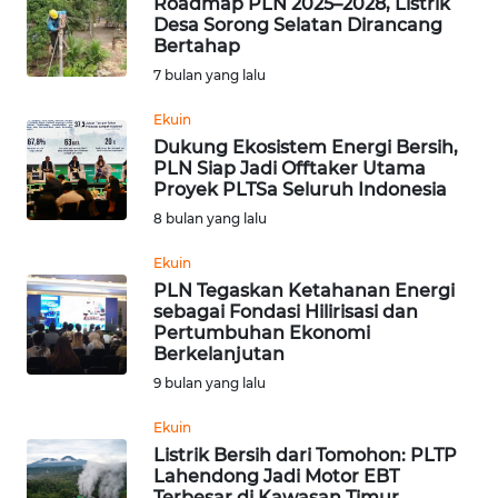
Roadmap PLN 2025–2028, Listrik
Desa Sorong Selatan Dirancang
Bertahap
WN
NUSANTARA
7 bulan yang lalu
Ekuin
WN
Dukung Ekosistem Energi Bersih,
JOGJA
PLN Siap Jadi Offtaker Utama
Proyek PLTSa Seluruh Indonesia
WN
8 bulan yang lalu
JATIM
Ekuin
PLN Tegaskan Ketahanan Energi
WN
sebagai Fondasi Hilirisasi dan
BALI
Pertumbuhan Ekonomi
Berkelanjutan
WN
9 bulan yang lalu
KALBAR
Ekuin
Listrik Bersih dari Tomohon: PLTP
WN
Lahendong Jadi Motor EBT
KALTENG
Terbesar di Kawasan Timur