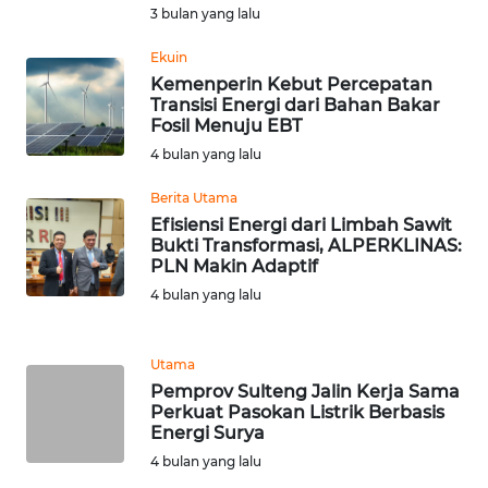
RIAU
3 bulan yang lalu
WN
Ekuin
SERAMBI
Kemenperin Kebut Percepatan
Transisi Energi dari Bahan Bakar
Fosil Menuju EBT
WN
4 bulan yang lalu
JAMBI
Berita Utama
WN
Efisiensi Energi dari Limbah Sawit
SULTRA
Bukti Transformasi, ALPERKLINAS:
PLN Makin Adaptif
4 bulan yang lalu
WN
NTB
Utama
WN
Pemprov Sulteng Jalin Kerja Sama
SULTENG
Perkuat Pasokan Listrik Berbasis
Energi Surya
WN
4 bulan yang lalu
SULBAR