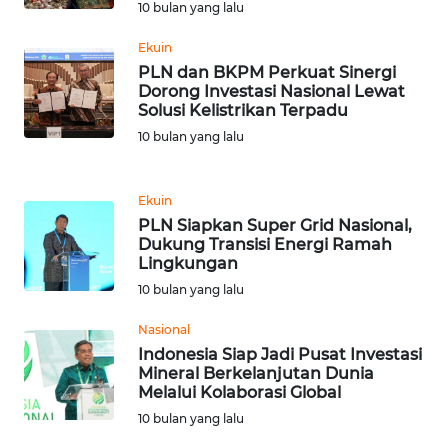
10 bulan yang lalu
WN
Ekuin
MALUKU
PLN dan BKPM Perkuat Sinergi
Dorong Investasi Nasional Lewat
Solusi Kelistrikan Terpadu
WN
MALUT
10 bulan yang lalu
WN
Ekuin
DAIRI
PLN Siapkan Super Grid Nasional,
Dukung Transisi Energi Ramah
WN
Lingkungan
DANAU
10 bulan yang lalu
TOBA
Nasional
Indonesia Siap Jadi Pusat Investasi
WN
Mineral Berkelanjutan Dunia
NIAS
Melalui Kolaborasi Global
10 bulan yang lalu
WN