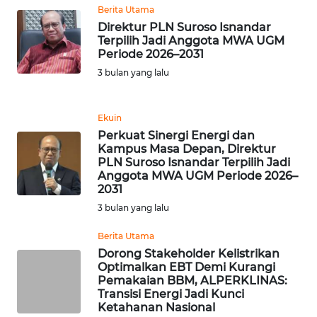
Berita Utama
WN
Direktur PLN Suroso Isnandar
Terpilih Jadi Anggota MWA UGM
BANTEN
Periode 2026–2031
3 bulan yang lalu
WN
NTT
Ekuin
WN
Perkuat Sinergi Energi dan
KEPRI
Kampus Masa Depan, Direktur
PLN Suroso Isnandar Terpilih Jadi
Anggota MWA UGM Periode 2026–
WN
2031
PAPUA
3 bulan yang lalu
WN
Berita Utama
PAPUA
Dorong Stakeholder Kelistrikan
BARAT
Optimalkan EBT Demi Kurangi
Pemakaian BBM, ALPERKLINAS:
Transisi Energi Jadi Kunci
WN
Ketahanan Nasional