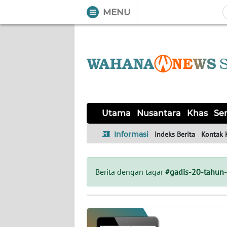
MENU
WAHANA
Tutup
TV
UTAMA
NUSANTARA
Utama
Nusantara
Khas
Ser
KHAS
Informasi
Indeks Berita
Kontak 
SERBA-
SERBI
Berita dengan tagar
#gadis-20-tahun-
OPINI
Informasi