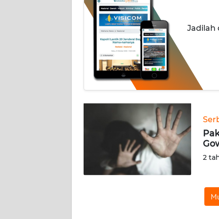
INDEKS
Jadilah
BERITA
KONTAK
KAMI
INFO
IKLAN
Ser
TENTANG
Pak
KAMI
Gow
2 ta
PEDOMAN
MEDIA
SIBER
Mu
REDAKSI