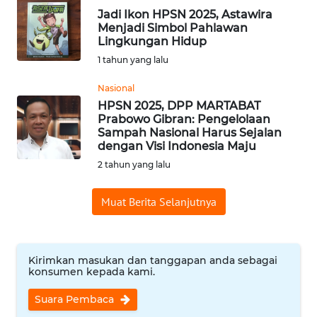
RIAU
Jadi Ikon HPSN 2025, Astawira
Menjadi Simbol Pahlawan
WN
Lingkungan Hidup
SERAMBI
1 tahun yang lalu
Nasional
WN
JAMBI
HPSN 2025, DPP MARTABAT
Prabowo Gibran: Pengelolaan
Sampah Nasional Harus Sejalan
WN
dengan Visi Indonesia Maju
SULTRA
2 tahun yang lalu
WN
Muat Berita Selanjutnya
NTB
WN
Kirimkan masukan dan tanggapan anda sebagai
SULTENG
konsumen kepada kami.
Suara Pembaca
WN
SULBAR