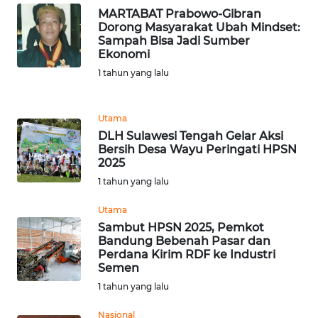
MARTABAT Prabowo-Gibran
WN
Dorong Masyarakat Ubah Mindset:
Sampah Bisa Jadi Sumber
BANTEN
Ekonomi
1 tahun yang lalu
WN
NTT
Utama
WN
DLH Sulawesi Tengah Gelar Aksi
KEPRI
Bersih Desa Wayu Peringati HPSN
2025
1 tahun yang lalu
WN
PAPUA
Utama
Sambut HPSN 2025, Pemkot
WN
Bandung Bebenah Pasar dan
PAPUA
Perdana Kirim RDF ke Industri
BARAT
Semen
1 tahun yang lalu
WN
Nasional