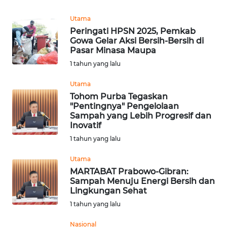
REDAKSI
Utama
Peringati HPSN 2025, Pemkab
KARIR
Gowa Gelar Aksi Bersih-Bersih di
Pasar Minasa Maupa
DISCLAIMER
1 tahun yang lalu
Utama
Wahana
Tohom Purba Tegaskan
News
"Pentingnya" Pengelolaan
Regional
Sampah yang Lebih Progresif dan
Inovatif
WN
1 tahun yang lalu
SUMUT
Utama
WN
MARTABAT Prabowo-Gibran:
Sampah Menuju Energi Bersih dan
JAKARTA
Lingkungan Sehat
1 tahun yang lalu
WN
JABAR
Nasional