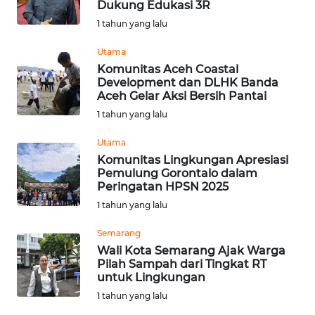
Dukung Edukasi 3R
Informasi
1 tahun yang lalu
INDEKS
Utama
BERITA
Komunitas Aceh Coastal
Development dan DLHK Banda
Aceh Gelar Aksi Bersih Pantai
KONTAK
1 tahun yang lalu
KAMI
Utama
INFO
Komunitas Lingkungan Apresiasi
IKLAN
Pemulung Gorontalo dalam
Peringatan HPSN 2025
1 tahun yang lalu
TENTANG
KAMI
Semarang
Wali Kota Semarang Ajak Warga
PEDOMAN
Pilah Sampah dari Tingkat RT
MEDIA
untuk Lingkungan
SIBER
1 tahun yang lalu