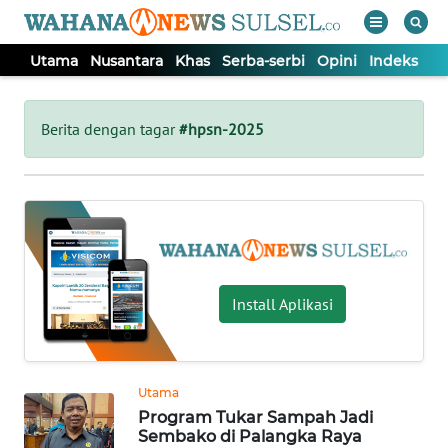
Utama
Nusantara
Khas
Serba-serbi
Opini
Indeks
WAHANA
Tutup
TV
Berita dengan tagar
#hpsn-2025
UTAMA
NUSANTARA
KHAS
Install Aplikasi
SERBA-
SERBI
Utama
Program Tukar Sampah Jadi
OPINI
Sembako di Palangka Raya