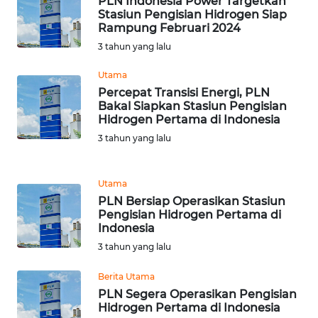
RIAU
PLN Indonesia Power Targetkan
Stasiun Pengisian Hidrogen Siap
Rampung Februari 2024
WN
3 tahun yang lalu
SERAMBI
Utama
WN
Percepat Transisi Energi, PLN
JAMBI
Bakal Siapkan Stasiun Pengisian
Hidrogen Pertama di Indonesia
3 tahun yang lalu
WN
SULTRA
Utama
WN
PLN Bersiap Operasikan Stasiun
NTB
Pengisian Hidrogen Pertama di
Indonesia
3 tahun yang lalu
WN
SULTENG
Berita Utama
PLN Segera Operasikan Pengisian
WN
Hidrogen Pertama di Indonesia
SULBAR