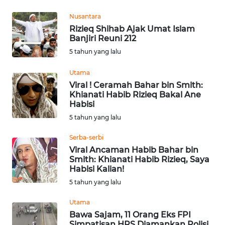
Nusantara
WN
Rizieq Shihab Ajak Umat Islam
MALUKU
Banjiri Reuni 212
5 tahun yang lalu
WN
MALUT
Utama
Viral ! Ceramah Bahar bin Smith:
WN
Khianati Habib Rizieq Bakal Ane
DAIRI
Habisi
5 tahun yang lalu
WN
Serba-serbi
DANAU
Viral Ancaman Habib Bahar bin
TOBA
Smith: Khianati Habib Rizieq, Saya
Habisi Kalian!
WN
5 tahun yang lalu
NIAS
Utama
Bawa Sajam, 11 Orang Eks FPI
WN
Simpatisan HRS Diamankan Polisi