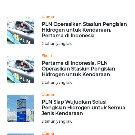
REDAKSI
Utama
KARIR
PLN Operasikan Stasiun Pengisian
Hidrogen untuk Kendaraan,
Pertama di Indonesia
DISCLAIMER
2 tahun yang lalu
Wahana
Ekuin
News
Pertama di Indonesia, PLN
Regional
Operasikan Stasiun Pengisian
Hidrogen untuk Kendaraan
WN
2 tahun yang lalu
SUMUT
Utama
WN
PLN Siap Wujudkan Solusi
Pengisian Hidrogen untuk Semua
JAKARTA
Jenis Kendaraan
3 tahun yang lalu
WN
JABAR
Utama