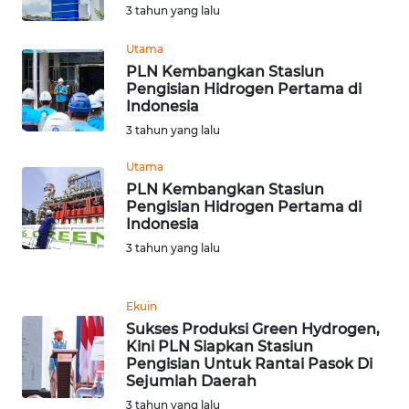
3 tahun yang lalu
WN
Utama
BABEL
PLN Kembangkan Stasiun
Pengisian Hidrogen Pertama di
Indonesia
WN
3 tahun yang lalu
SUMBAR
Utama
WN
PLN Kembangkan Stasiun
SUMSEL
Pengisian Hidrogen Pertama di
Indonesia
WN
3 tahun yang lalu
BENGKULU
Ekuin
WN
Sukses Produksi Green Hydrogen,
LAMPUNG
Kini PLN Siapkan Stasiun
Pengisian Untuk Rantai Pasok Di
Sejumlah Daerah
WN
JATENG
3 tahun yang lalu