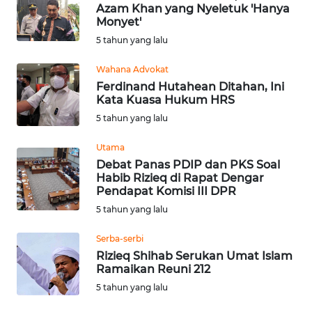
Azam Khan yang Nyeletuk 'Hanya
Monyet'
WN
5 tahun yang lalu
KALTARA
Wahana Advokat
WN
Ferdinand Hutahean Ditahan, Ini
KALSEL
Kata Kuasa Hukum HRS
5 tahun yang lalu
WN
KALTIM
Utama
Debat Panas PDIP dan PKS Soal
Habib Rizieq di Rapat Dengar
WN
Pendapat Komisi III DPR
SULSEL
5 tahun yang lalu
WN
Serba-serbi
GORONTALO
Rizieq Shihab Serukan Umat Islam
Ramaikan Reuni 212
WN
5 tahun yang lalu
SULUT