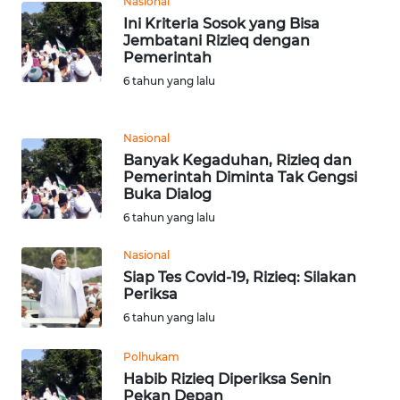
Nasional
WN
Ini Kriteria Sosok yang Bisa
TAPANULI
Jembatani Rizieq dengan
TENGAH
Pemerintah
6 tahun yang lalu
WN DELI
SERDANG
Nasional
Banyak Kegaduhan, Rizieq dan
WN
Pemerintah Diminta Tak Gengsi
TEBING
Buka Dialog
TINGGI
6 tahun yang lalu
WN
Nasional
PAKPAK
Siap Tes Covid-19, Rizieq: Silakan
Periksa
WN
6 tahun yang lalu
KARAWANG
Polhukam
Habib Rizieq Diperiksa Senin
WN
Pekan Depan