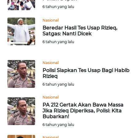
BEKASI
6 tahun yang lalu
WN
Nasional
BOGOR
Beredar Hasil Tes Usap Rizieq,
Satgas: Nanti Dicek
WN
6 tahun yang lalu
DEPOK
WN
Nasional
TAPANULI
Polisi Siapkan Tes Usap Bagi Habib
UTARA
Rizieq
6 tahun yang lalu
WN
Nasional
SAMOSIR
PA 212 Gertak Akan Bawa Massa
Jika Rizieq Diperiksa, Polisi: Kita
WN
Bubarkan!
PADANG
6 tahun yang lalu
LAWAS
Nasional