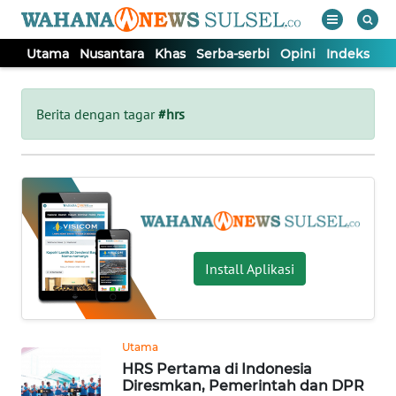
Utama
Nusantara
Khas
Serba-serbi
Opini
Indeks
WAHANA
Tutup
TV
Berita dengan tagar
#hrs
UTAMA
NUSANTARA
KHAS
Install Aplikasi
SERBA-
SERBI
Utama
HRS Pertama di Indonesia
OPINI
Diresmkan, Pemerintah dan DPR