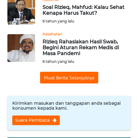
WN
Soal Rizieq, Mahfud: Kalau Sehat
SUMEDANG
Kenapa Harus Takut?
6 tahun yang lalu
WN
Kesehatan
CIANJUR
Rizieq Rahasiakan Hasil Swab,
Begini Aturan Rekam Medis di
WN
Masa Pandemi
KEPULAUAN
6 tahun yang lalu
SERIBU
Muat Berita Selanjutnya
WN
TANGERANG
Kirimkan masukan dan tanggapan anda sebagai
WN
konsumen kepada kami.
BINJAI
Suara Pembaca
WN
CIREBON