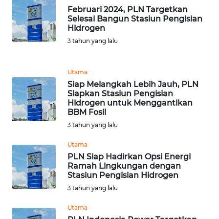
Februari 2024, PLN Targetkan
WN
Selesai Bangun Stasiun Pengisian
Hidrogen
BANTEN
3 tahun yang lalu
WN
NTT
Utama
Siap Melangkah Lebih Jauh, PLN
WN
Siapkan Stasiun Pengisian
KEPRI
Hidrogen untuk Menggantikan
BBM Fosil
3 tahun yang lalu
WN
PAPUA
Utama
PLN Siap Hadirkan Opsi Energi
WN
Ramah Lingkungan dengan
PAPUA
Stasiun Pengisian Hidrogen
BARAT
3 tahun yang lalu
Utama
WN