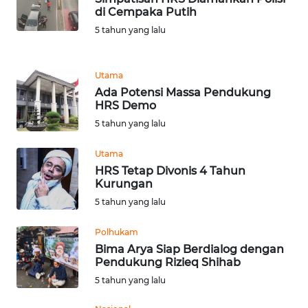
LANGKAT
di Cempaka Putih
5 tahun yang lalu
WN
TAPANULI
SELATAN
Utama
Ada Potensi Massa Pendukung
WN
HRS Demo
TANJUNG
5 tahun yang lalu
LESUNG
Utama
WN
HRS Tetap Divonis 4 Tahun
KARO
Kurungan
5 tahun yang lalu
WN
Polhukam
SIMALUNGUN
Bima Arya Siap Berdialog dengan
Pendukung Rizieq Shihab
WN
5 tahun yang lalu
LABUHANBATU