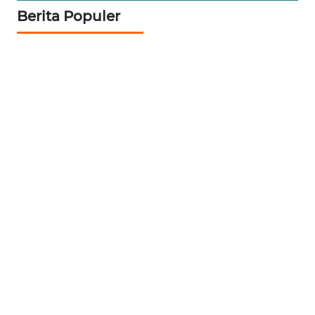
Berita Populer
WN
INDRAMAYU
WN
KUNINGAN
WN
MAJALENGKA
WN
SUBANG
WN
SUKABUMI
WN
PURWAKARTA