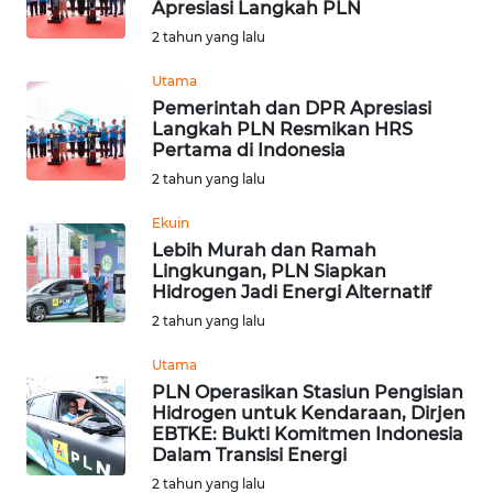
Apresiasi Langkah PLN
Informasi
2 tahun yang lalu
INDEKS
Utama
BERITA
Pemerintah dan DPR Apresiasi
Langkah PLN Resmikan HRS
Pertama di Indonesia
KONTAK
2 tahun yang lalu
KAMI
Ekuin
INFO
Lebih Murah dan Ramah
IKLAN
Lingkungan, PLN Siapkan
Hidrogen Jadi Energi Alternatif
2 tahun yang lalu
TENTANG
KAMI
Utama
PLN Operasikan Stasiun Pengisian
PEDOMAN
Hidrogen untuk Kendaraan, Dirjen
MEDIA
EBTKE: Bukti Komitmen Indonesia
SIBER
Dalam Transisi Energi
2 tahun yang lalu