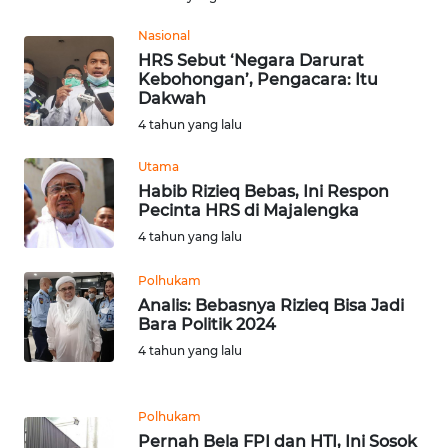
Nasional
WN
HRS Sebut ‘Negara Darurat
NUSANTARA
Kebohongan’, Pengacara: Itu
Dakwah
WN
4 tahun yang lalu
JOGJA
Utama
Habib Rizieq Bebas, Ini Respon
WN
Pecinta HRS di Majalengka
JATIM
4 tahun yang lalu
WN
Polhukam
BALI
Analis: Bebasnya Rizieq Bisa Jadi
Bara Politik 2024
WN
4 tahun yang lalu
KALBAR
WN
Polhukam
KALTENG
Pernah Bela FPI dan HTI, Ini Sosok