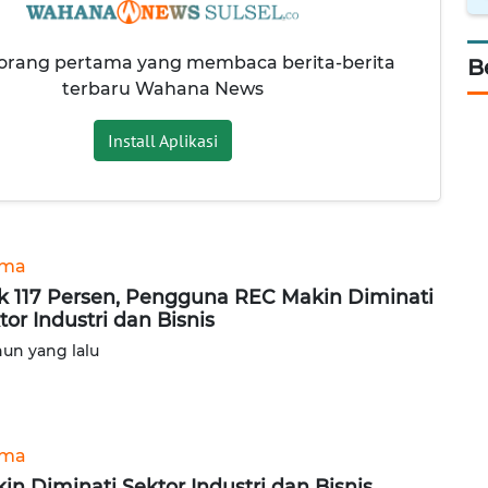
 orang pertama yang membaca berita-berita
B
terbaru Wahana News
Install Aplikasi
ama
k 117 Persen, Pengguna REC Makin Diminati
tor Industri dan Bisnis
hun yang lalu
ama
in Diminati Sektor Industri dan Bisnis,