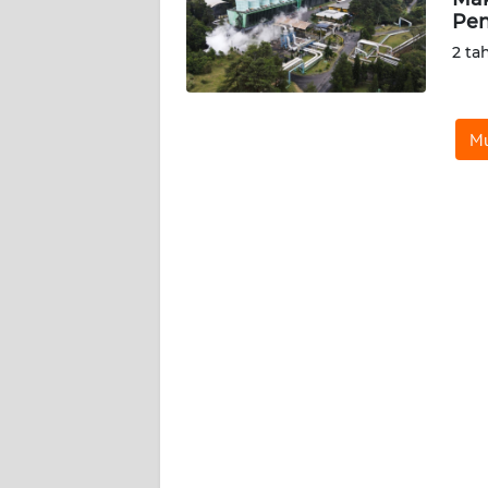
Pen
KARIR
2 ta
DISCLAIMER
Mu
Wahana
News
Regional
WN
SUMUT
WN
JAKARTA
WN
JABAR