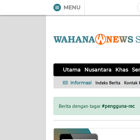
MENU
WAHANA
Tutup
TV
UTAMA
NUSANTARA
Utama
Nusantara
Khas
Ser
KHAS
Informasi
Indeks Berita
Kontak 
SERBA-
SERBI
Berita dengan tagar
#pengguna-rec
OPINI
Informasi