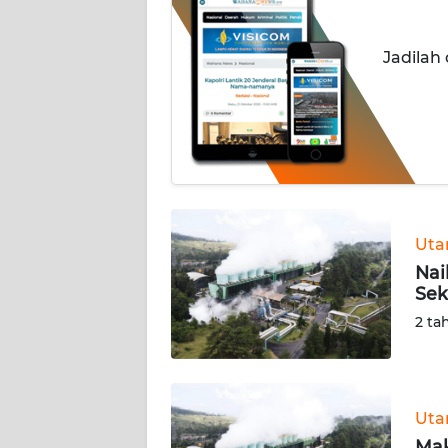
INDEKS
Jadilah
BERITA
KONTAK
KAMI
INFO
IKLAN
Ut
TENTANG
Nai
KAMI
Sek
2 ta
PEDOMAN
MEDIA
SIBER
Ut
REDAKSI
Mak