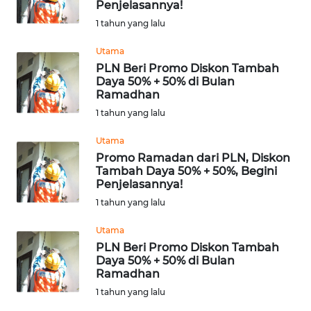
Penjelasannya!
Informasi
1 tahun yang lalu
INDEKS
Utama
BERITA
PLN Beri Promo Diskon Tambah
Daya 50% + 50% di Bulan
Ramadhan
KONTAK
1 tahun yang lalu
KAMI
Utama
INFO
Promo Ramadan dari PLN, Diskon
IKLAN
Tambah Daya 50% + 50%, Begini
Penjelasannya!
1 tahun yang lalu
TENTANG
KAMI
Utama
PLN Beri Promo Diskon Tambah
PEDOMAN
Daya 50% + 50% di Bulan
MEDIA
Ramadhan
SIBER
1 tahun yang lalu