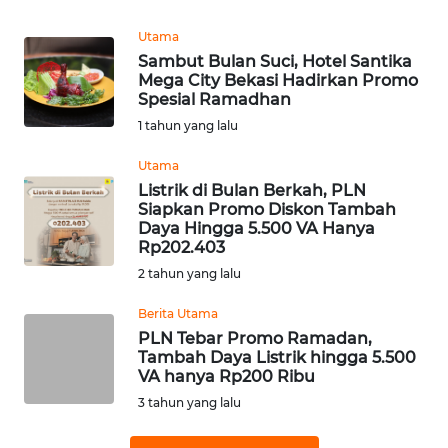
REDAKSI
Utama
Sambut Bulan Suci, Hotel Santika
KARIR
Mega City Bekasi Hadirkan Promo
Spesial Ramadhan
DISCLAIMER
1 tahun yang lalu
Utama
Wahana
Listrik di Bulan Berkah, PLN
News
Siapkan Promo Diskon Tambah
Regional
Daya Hingga 5.500 VA Hanya
Rp202.403
WN
2 tahun yang lalu
SUMUT
Berita Utama
WN
PLN Tebar Promo Ramadan,
Tambah Daya Listrik hingga 5.500
JAKARTA
VA hanya Rp200 Ribu
3 tahun yang lalu
WN
JABAR