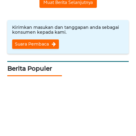
Muat Berita Selanjutnya
WN
BANTEN
Kirimkan masukan dan tanggapan anda sebagai
konsumen kepada kami.
WN
NTT
Suara Pembaca
WN
KEPRI
Berita Populer
WN
PAPUA
WN
PAPUA
BARAT
WN