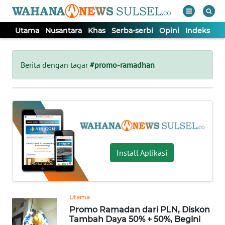
Utama
Nusantara
Khas
Serba-serbi
Opini
Indeks
WAHANA
Tutup
TV
Berita dengan tagar
#promo-ramadhan
UTAMA
NUSANTARA
KHAS
Install Aplikasi
SERBA-
SERBI
Utama
Promo Ramadan dari PLN, Diskon
OPINI
Tambah Daya 50% + 50%, Begini