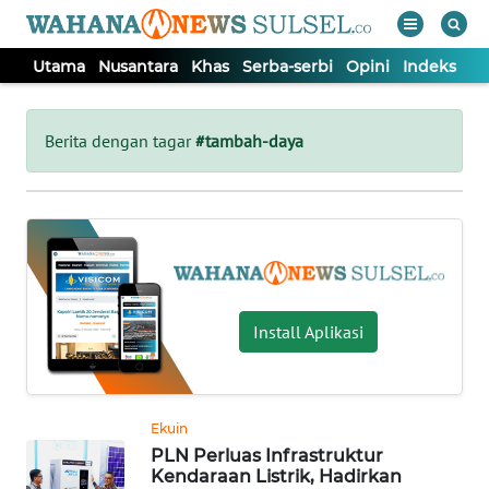
Utama
Nusantara
Khas
Serba-serbi
Opini
Indeks
WAHANA
Tutup
TV
Berita dengan tagar
#tambah-daya
UTAMA
NUSANTARA
KHAS
Install Aplikasi
SERBA-
SERBI
Ekuin
PLN Perluas Infrastruktur
OPINI
Kendaraan Listrik, Hadirkan