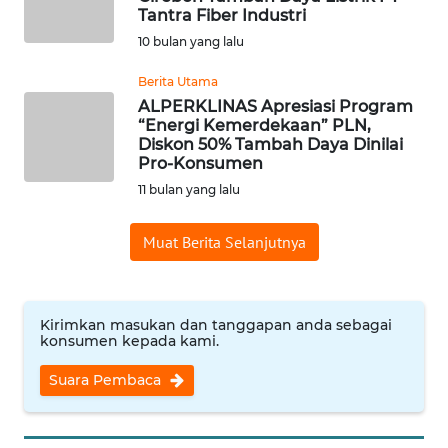
Tantra Fiber Industri
WN
10 bulan yang lalu
INDRAMAYU
Berita Utama
ALPERKLINAS Apresiasi Program
WN
“Energi Kemerdekaan” PLN,
KUNINGAN
Diskon 50% Tambah Daya Dinilai
Pro-Konsumen
WN
11 bulan yang lalu
MAJALENGKA
Muat Berita Selanjutnya
WN
SUBANG
Kirimkan masukan dan tanggapan anda sebagai
WN
konsumen kepada kami.
SUKABUMI
Suara Pembaca
WN
PURWAKARTA