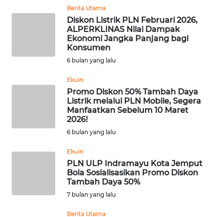
Berita Utama
Diskon Listrik PLN Februari 2026,
WN
ALPERKLINAS Nilai Dampak
NUSANTARA
Ekonomi Jangka Panjang bagi
Konsumen
WN
6 bulan yang lalu
JOGJA
Ekuin
Promo Diskon 50% Tambah Daya
WN
Listrik melalui PLN Mobile, Segera
JATIM
Manfaatkan Sebelum 10 Maret
2026!
WN
6 bulan yang lalu
BALI
Ekuin
PLN ULP Indramayu Kota Jemput
WN
Bola Sosialisasikan Promo Diskon
KALBAR
Tambah Daya 50%
7 bulan yang lalu
WN
KALTENG
Berita Utama