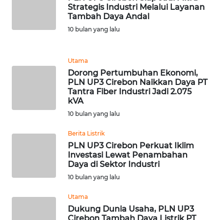
Strategis Industri Melalui Layanan
WN
Tambah Daya Andal
SUMEDANG
10 bulan yang lalu
WN
CIANJUR
Utama
Dorong Pertumbuhan Ekonomi,
PLN UP3 Cirebon Naikkan Daya PT
WN
Tantra Fiber Industri Jadi 2.075
KEPULAUAN
kVA
SERIBU
10 bulan yang lalu
WN
Berita Listrik
TANGERANG
PLN UP3 Cirebon Perkuat Iklim
Investasi Lewat Penambahan
Daya di Sektor Industri
WN
BINJAI
10 bulan yang lalu
Utama
WN
Dukung Dunia Usaha, PLN UP3
CIREBON
Cirebon Tambah Daya Listrik PT