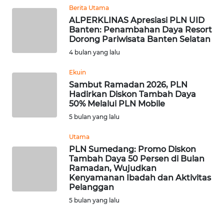
Berita Utama
ALPERKLINAS Apresiasi PLN UID
WN
Banten: Penambahan Daya Resort
BABEL
Dorong Pariwisata Banten Selatan
4 bulan yang lalu
WN
SUMBAR
Ekuin
Sambut Ramadan 2026, PLN
Hadirkan Diskon Tambah Daya
WN
50% Melalui PLN Mobile
SUMSEL
5 bulan yang lalu
WN
Utama
BENGKULU
PLN Sumedang: Promo Diskon
Tambah Daya 50 Persen di Bulan
Ramadan, Wujudkan
WN
Kenyamanan Ibadah dan Aktivitas
LAMPUNG
Pelanggan
5 bulan yang lalu
WN
JATENG