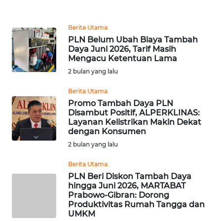
REDAKSI
Berita Utama
KARIR
PLN Belum Ubah Biaya Tambah
Daya Juni 2026, Tarif Masih
Mengacu Ketentuan Lama
DISCLAIMER
2 bulan yang lalu
Wahana
Berita Utama
News
Promo Tambah Daya PLN
Regional
Disambut Positif, ALPERKLINAS:
Layanan Kelistrikan Makin Dekat
WN
dengan Konsumen
SUMUT
2 bulan yang lalu
Berita Utama
WN
PLN Beri Diskon Tambah Daya
JAKARTA
hingga Juni 2026, MARTABAT
Prabowo-Gibran: Dorong
WN
Produktivitas Rumah Tangga dan
JABAR
UMKM