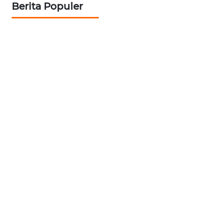
Berita Populer
WN
PRIANGAN
TIMUR
WN
SEMARANG
WN
SOLO
WN
BOROBUDUR
WN
MADURA
WN
SURABAYA