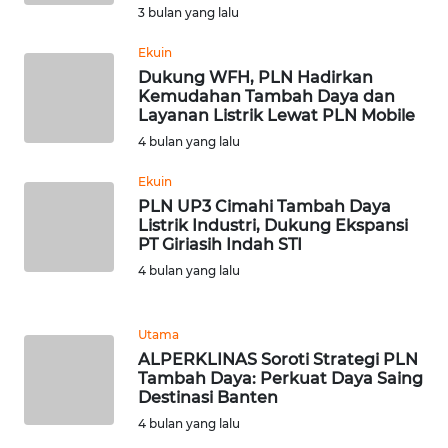
RIAU
3 bulan yang lalu
WN
Ekuin
SERAMBI
Dukung WFH, PLN Hadirkan
Kemudahan Tambah Daya dan
Layanan Listrik Lewat PLN Mobile
WN
4 bulan yang lalu
JAMBI
Ekuin
WN
PLN UP3 Cimahi Tambah Daya
SULTRA
Listrik Industri, Dukung Ekspansi
PT Giriasih Indah STI
4 bulan yang lalu
WN
NTB
Utama
WN
ALPERKLINAS Soroti Strategi PLN
SULTENG
Tambah Daya: Perkuat Daya Saing
Destinasi Banten
WN
4 bulan yang lalu
SULBAR