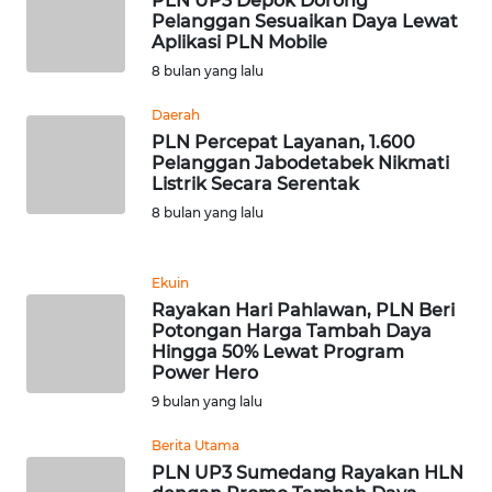
PLN UP3 Depok Dorong
Pelanggan Sesuaikan Daya Lewat
WN
Aplikasi PLN Mobile
MALUKU
8 bulan yang lalu
Daerah
WN
PLN Percepat Layanan, 1.600
MALUT
Pelanggan Jabodetabek Nikmati
Listrik Secara Serentak
WN
8 bulan yang lalu
DAIRI
Ekuin
WN
DANAU
Rayakan Hari Pahlawan, PLN Beri
Potongan Harga Tambah Daya
TOBA
Hingga 50% Lewat Program
Power Hero
WN
9 bulan yang lalu
NIAS
Berita Utama
WN
PLN UP3 Sumedang Rayakan HLN