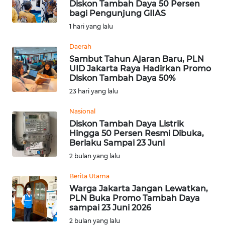
Diskon Tambah Daya 50 Persen
bagi Pengunjung GIIAS
Informasi
1 hari yang lalu
INDEKS
BERITA
Daerah
Sambut Tahun Ajaran Baru, PLN
UID Jakarta Raya Hadirkan Promo
KONTAK
Diskon Tambah Daya 50%
KAMI
23 hari yang lalu
INFO
Nasional
IKLAN
Diskon Tambah Daya Listrik
Hingga 50 Persen Resmi Dibuka,
Berlaku Sampai 23 Juni
TENTANG
2 bulan yang lalu
KAMI
Berita Utama
PEDOMAN
Warga Jakarta Jangan Lewatkan,
MEDIA
PLN Buka Promo Tambah Daya
SIBER
sampai 23 Juni 2026
2 bulan yang lalu