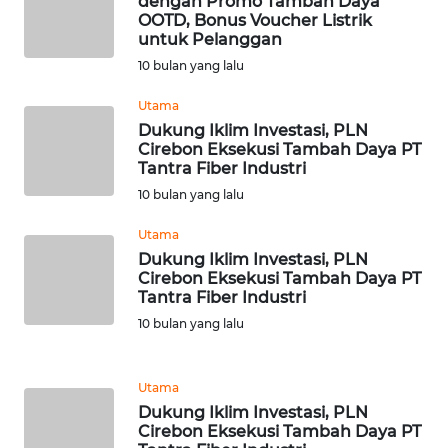
dengan Promo Tambah Daya
LANGKAT
OOTD, Bonus Voucher Listrik
untuk Pelanggan
WN
10 bulan yang lalu
TAPANULI
SELATAN
Utama
Dukung Iklim Investasi, PLN
Cirebon Eksekusi Tambah Daya PT
WN
Tantra Fiber Industri
TANJUNG
LESUNG
10 bulan yang lalu
Utama
WN
Dukung Iklim Investasi, PLN
KARO
Cirebon Eksekusi Tambah Daya PT
Tantra Fiber Industri
WN
10 bulan yang lalu
SIMALUNGUN
Utama
WN
Dukung Iklim Investasi, PLN
LABUHANBATU
Cirebon Eksekusi Tambah Daya PT