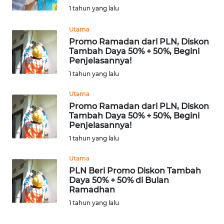
1 tahun yang lalu
Informasi
Utama
INDEKS
Promo Ramadan dari PLN, Diskon
BERITA
Tambah Daya 50% + 50%, Begini
Penjelasannya!
KONTAK
1 tahun yang lalu
KAMI
Utama
Promo Ramadan dari PLN, Diskon
INFO
Tambah Daya 50% + 50%, Begini
IKLAN
Penjelasannya!
1 tahun yang lalu
TENTANG
KAMI
Utama
PLN Beri Promo Diskon Tambah
Daya 50% + 50% di Bulan
PEDOMAN
Ramadhan
MEDIA
1 tahun yang lalu
SIBER