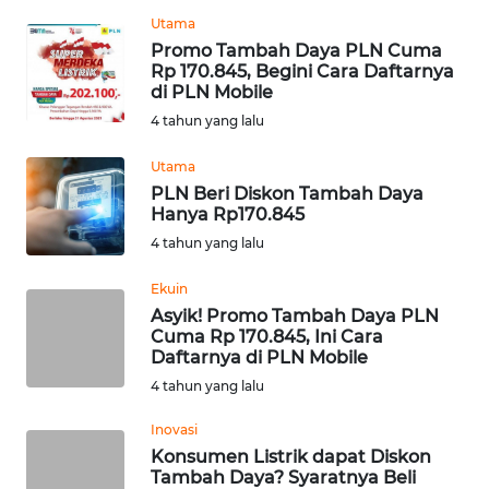
REDAKSI
Utama
Promo Tambah Daya PLN Cuma
Rp 170.845, Begini Cara Daftarnya
KARIR
di PLN Mobile
4 tahun yang lalu
DISCLAIMER
Utama
Wahana
PLN Beri Diskon Tambah Daya
News
Hanya Rp170.845
Regional
4 tahun yang lalu
WN
Ekuin
SUMUT
Asyik! Promo Tambah Daya PLN
Cuma Rp 170.845, Ini Cara
Daftarnya di PLN Mobile
WN
4 tahun yang lalu
JAKARTA
Inovasi
WN
Konsumen Listrik dapat Diskon
JABAR
Tambah Daya? Syaratnya Beli