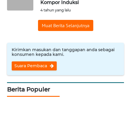
Kompor Induksi
4 tahun yang lalu
WN
BANTEN
Muat Berita Selanjutnya
WN
NTT
Kirimkan masukan dan tanggapan anda sebagai
WN
konsumen kepada kami.
KEPRI
Suara Pembaca
WN
PAPUA
Berita Populer
WN
PAPUA
BARAT
WN