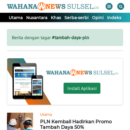
Utama
Nusantara
Khas
Serba-serbi
Opini
Indeks
WAHANA
Tutup
TV
Berita dengan tagar
#tambah-daya-pln
UTAMA
NUSANTARA
KHAS
Install Aplikasi
SERBA-
SERBI
Utama
PLN Kembali Hadirkan Promo
OPINI
Tambah Daya 50%