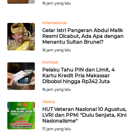
16 jam yang lalu
REDAKSI
KARIR
Internasional
Gelar Istri Pangeran Abdul Malik
Resmi Dicabut, Ada Apa dengan
DISCLAIMER
Menantu Sultan Brunei?
16 jam yang lalu
Wahana
News
Kriminal
Regional
Pelaku Tahu PIN dan Limit, 4
Kartu Kredit Pria Makassar
WN
Dibobol hingga Rp342 Juta
SUMUT
16 jam yang lalu
Utama
WN
HUT Veteran Nasional 10 Agustus,
JAKARTA
LVRI dan PPM: "Dulu Senjata, Kini
Nasionalisme"
WN
17 jam yang lalu
JABAR