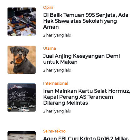
Opini
Di Balik Temuan 995 Senjata, Ada
WN
Hak Siswa atas Sekolah yang
BABEL
Aman
2 hari yang lalu
WN
SUMBAR
Utama
Jual Anjing Kesayangan Demi
WN
untuk Makan
SUMSEL
2 hari yang lalu
Internasional
WN
Iran Mainkan Kartu Selat Hormuz,
BENGKULU
Kapal Perang AS Terancam
Dilarang Melintas
WN
2 hari yang lalu
LAMPUNG
WN
Sains-Tekno
JATENG
Agen FBI Curi Kripto Rp16,2 Miliar,