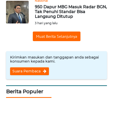
Nasional
950 Dapur MBG Masuk Radar BGN,
WN
Tak Penuhi Standar Bisa
INDRAMAYU
Langsung Ditutup
3 hari yang lalu
WN
KUNINGAN
Muat Berita Selanjutnya
WN
MAJALENGKA
Kirimkan masukan dan tanggapan anda sebagai
konsumen kepada kami.
WN
SUBANG
Suara Pembaca
WN
SUKABUMI
Berita Populer
WN
PURWAKARTA