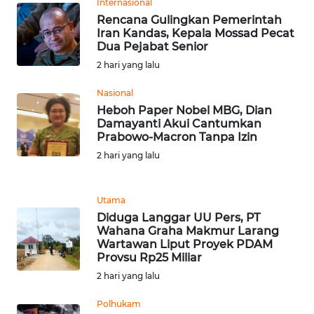
LANGKAT
Internasional
Rencana Gulingkan Pemerintah
Iran Kandas, Kepala Mossad Pecat
WN
Dua Pejabat Senior
TAPANULI
2 hari yang lalu
SELATAN
Nasional
WN
Heboh Paper Nobel MBG, Dian
TANJUNG
Damayanti Akui Cantumkan
LESUNG
Prabowo-Macron Tanpa Izin
2 hari yang lalu
WN
KARO
Utama
Diduga Langgar UU Pers, PT
WN
Wahana Graha Makmur Larang
SIMALUNGUN
Wartawan Liput Proyek PDAM
Provsu Rp25 Miliar
WN
2 hari yang lalu
LABUHANBATU
Polhukam