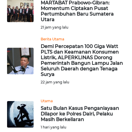
RIAU
MARTABAT Prabowo-Gibran:
Momentum Ciptakan Pusat
Pertumbuhan Baru Sumatera
WN
Utara
SERAMBI
21 jam yang lalu
WN
Berita Utama
JAMBI
Demi Percepatan 100 Giga Watt
PLTS dan Keamanan Konsumen
Listrik, ALPERKLINAS Dorong
WN
Pemerintah Bangun Lampu Jalan
SULTRA
Seluruh Daerah dengan Tenaga
Surya
WN
22 jam yang lalu
NTB
Utama
WN
Satu Bulan Kasus Penganiayaan
SULTENG
Dilapor ke Polres Dairi, Pelaku
Masih Berkeliaran
WN
1 hari yang lalu
SULBAR