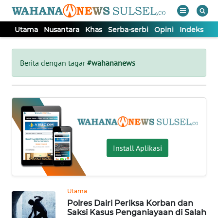
Utama
Nusantara
Khas
Serba-serbi
Opini
Indeks
WAHANA
Tutup
TV
Berita dengan tagar
#wahananews
UTAMA
NUSANTARA
KHAS
Install Aplikasi
SERBA-
SERBI
Utama
Polres Dairi Periksa Korban dan
OPINI
Saksi Kasus Penganiayaan di Salah