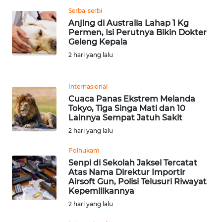
Serba-serbi
WN
Anjing di Australia Lahap 1 Kg
MALUKU
Permen, Isi Perutnya Bikin Dokter
Geleng Kepala
WN
2 hari yang lalu
MALUT
Internasional
WN
Cuaca Panas Ekstrem Melanda
DAIRI
Tokyo, Tiga Singa Mati dan 10
Lainnya Sempat Jatuh Sakit
WN
2 hari yang lalu
DANAU
TOBA
Polhukam
Senpi di Sekolah Jaksel Tercatat
Atas Nama Direktur Importir
WN
Airsoft Gun, Polisi Telusuri Riwayat
NIAS
Kepemilikannya
2 hari yang lalu
WN