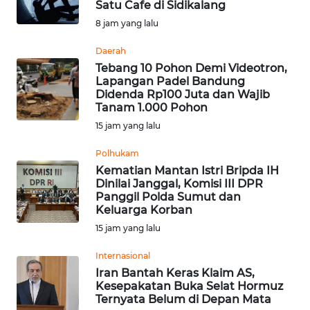
Satu Cafe di Sidikalang
Informasi
8 jam yang lalu
INDEKS
Daerah
BERITA
Tebang 10 Pohon Demi Videotron,
Lapangan Padel Bandung
Didenda Rp100 Juta dan Wajib
KONTAK
Tanam 1.000 Pohon
KAMI
15 jam yang lalu
INFO
Polhukam
IKLAN
Kematian Mantan Istri Bripda IH
Dinilai Janggal, Komisi III DPR
Panggil Polda Sumut dan
TENTANG
Keluarga Korban
KAMI
15 jam yang lalu
PEDOMAN
Internasional
MEDIA
Iran Bantah Keras Klaim AS,
SIBER
Kesepakatan Buka Selat Hormuz
Ternyata Belum di Depan Mata