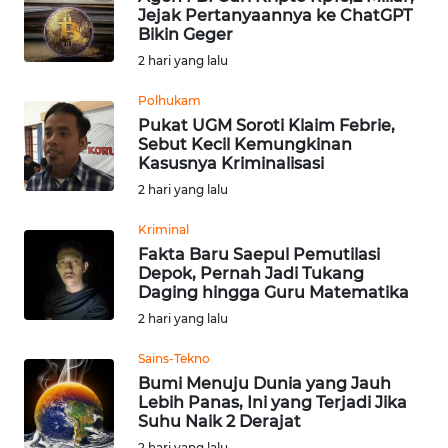
Jejak Pertanyaannya ke ChatGPT
Bikin Geger
WN
2 hari yang lalu
NUSANTARA
Polhukam
WN
Pukat UGM Soroti Klaim Febrie,
JOGJA
Sebut Kecil Kemungkinan
Kasusnya Kriminalisasi
2 hari yang lalu
WN
JATIM
Kriminal
Fakta Baru Saepul Pemutilasi
WN
Depok, Pernah Jadi Tukang
BALI
Daging hingga Guru Matematika
2 hari yang lalu
WN
Sains-Tekno
KALBAR
Bumi Menuju Dunia yang Jauh
Lebih Panas, Ini yang Terjadi Jika
WN
Suhu Naik 2 Derajat
KALTENG
2 hari yang lalu