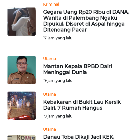
Kriminal
WN
Gegara Uang Rp20 Ribu di DANA,
Wanita di Palembang Ngaku
BANTEN
Dipukul, Diseret di Aspal hingga
Ditendang Pacar
WN
17 jam yang lalu
NTT
WN
Utama
KEPRI
Mantan Kepala BPBD Dairi
Meninggal Dunia
WN
19 jam yang lalu
PAPUA
Utama
Kebakaran di Bukit Lau Kersik
WN
Dairi, 7 Rumah Hangus
PAPUA
19 jam yang lalu
BARAT
Utama
WN
Danau Toba Dikaji Jadi KEK,