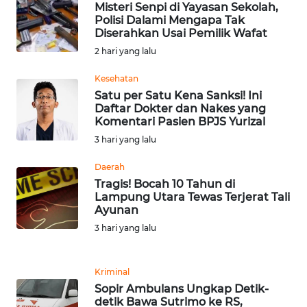
Misteri Senpi di Yayasan Sekolah,
WN
Polisi Dalami Mengapa Tak
TAPANULI
Diserahkan Usai Pemilik Wafat
TENGAH
2 hari yang lalu
WN DELI
Kesehatan
SERDANG
Satu per Satu Kena Sanksi! Ini
Daftar Dokter dan Nakes yang
Komentari Pasien BPJS Yurizal
WN
3 hari yang lalu
TEBING
TINGGI
Daerah
Tragis! Bocah 10 Tahun di
WN
Lampung Utara Tewas Terjerat Tali
PAKPAK
Ayunan
3 hari yang lalu
WN
KARAWANG
Kriminal
Sopir Ambulans Ungkap Detik-
WN
detik Bawa Sutrimo ke RS,