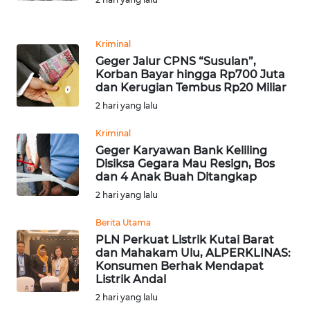
WN
KALTARA
Kriminal
Geger Jalur CPNS “Susulan”,
Korban Bayar hingga Rp700 Juta
WN
dan Kerugian Tembus Rp20 Miliar
KALSEL
2 hari yang lalu
WN
Kriminal
KALTIM
Geger Karyawan Bank Keliling
Disiksa Gegara Mau Resign, Bos
dan 4 Anak Buah Ditangkap
WN
2 hari yang lalu
SULSEL
Berita Utama
WN
PLN Perkuat Listrik Kutai Barat
GORONTALO
dan Mahakam Ulu, ALPERKLINAS:
Konsumen Berhak Mendapat
Listrik Andal
WN
2 hari yang lalu
SULUT