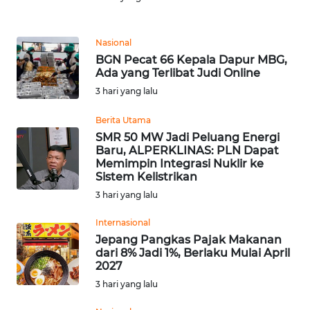
WN
SUMEDANG
Nasional
BGN Pecat 66 Kepala Dapur MBG,
WN
Ada yang Terlibat Judi Online
CIANJUR
3 hari yang lalu
WN
Berita Utama
KEPULAUAN
SMR 50 MW Jadi Peluang Energi
SERIBU
Baru, ALPERKLINAS: PLN Dapat
Memimpin Integrasi Nuklir ke
Sistem Kelistrikan
WN
3 hari yang lalu
TANGERANG
Internasional
WN
Jepang Pangkas Pajak Makanan
BINJAI
dari 8% Jadi 1%, Berlaku Mulai April
2027
WN
3 hari yang lalu
CIREBON