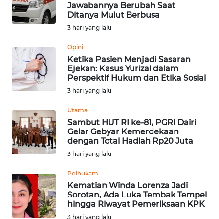
BEKASI
Jawabannya Berubah Saat
Ditanya Mulut Berbusa
WN
3 hari yang lalu
BOGOR
Opini
Ketika Pasien Menjadi Sasaran
WN
Ejekan: Kasus Yurizal dalam
DEPOK
Perspektif Hukum dan Etika Sosial
3 hari yang lalu
WN
TAPANULI
Utama
UTARA
Sambut HUT RI ke-81, PGRI Dairi
Gelar Gebyar Kemerdekaan
dengan Total Hadiah Rp20 Juta
WN
3 hari yang lalu
SAMOSIR
Polhukam
WN
Kematian Winda Lorenza Jadi
PADANG
Sorotan, Ada Luka Tembak Tempel
LAWAS
hingga Riwayat Pemeriksaan KPK
3 hari yang lalu