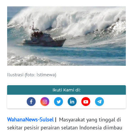
Informasi
INDEKS
BERITA
KONTAK
KAMI
INFO
IKLAN
Ilustrasi (foto: Istimewa)
TENTANG
Ikuti Kami di:
KAMI
PEDOMAN
MEDIA
WahanaNews-Sulsel
|
Masyarakat yang tinggal di
SIBER
sekitar pesisir perairan selatan Indonesia diimbau