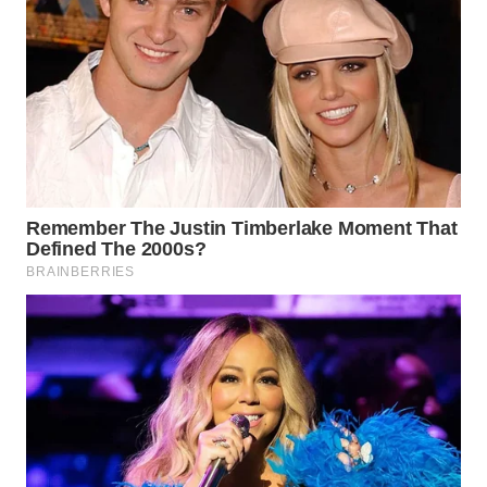
WN
PRIANGAN
TIMUR
WN
SEMARANG
WN
SOLO
WN
BOROBUDUR
WN
MADURA
WN
SURABAYA