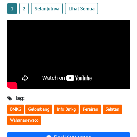
1
2
Selanjutnya
Lihat Semua
WN
BABEL
WN
SUMBAR
WN
SUMSEL
WN
BENGKULU
Tag:
WN
BMKG
Gelombang
Info Bmkg
Perairan
Selatan
LAMPUNG
Wahananewsco
WN
JATENG