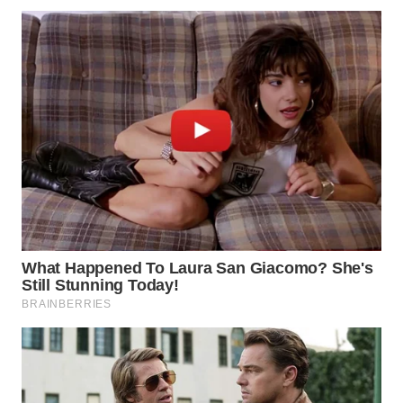
LANGKAT
WN
TAPANULI
SELATAN
WN
TANJUNG
LESUNG
WN
KARO
WN
SIMALUNGUN
WN
LABUHANBATU