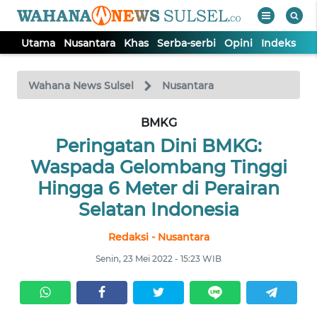
Utama
Nusantara
Khas
Serba-serbi
Opini
Indeks
WAHANA
Tutup
TV
Wahana News Sulsel
Nusantara
BMKG
UTAMA
Peringatan Dini BMKG:
NUSANTARA
Waspada Gelombang Tinggi
Hingga 6 Meter di Perairan
KHAS
Selatan Indonesia
Redaksi - Nusantara
SERBA-
SERBI
Senin, 23 Mei 2022 - 15:23 WIB
OPINI