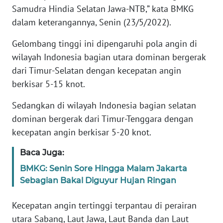
Samudra Hindia Selatan Jawa-NTB,” kata BMKG
WN
dalam keterangannya, Senin (23/5/2022).
BANTEN
Gelombang tinggi ini dipengaruhi pola angin di
WN
wilayah Indonesia bagian utara dominan bergerak
NTT
dari Timur-Selatan dengan kecepatan angin
berkisar 5-15 knot.
WN
KEPRI
Sedangkan di wilayah Indonesia bagian selatan
dominan bergerak dari Timur-Tenggara dengan
WN
kecepatan angin berkisar 5-20 knot.
PAPUA
Baca Juga:
WN
BMKG: Senin Sore Hingga Malam Jakarta
PAPUA
Sebagian Bakal Diguyur Hujan Ringan
BARAT
Kecepatan angin tertinggi terpantau di perairan
WN
utara Sabang, Laut Jawa, Laut Banda dan Laut