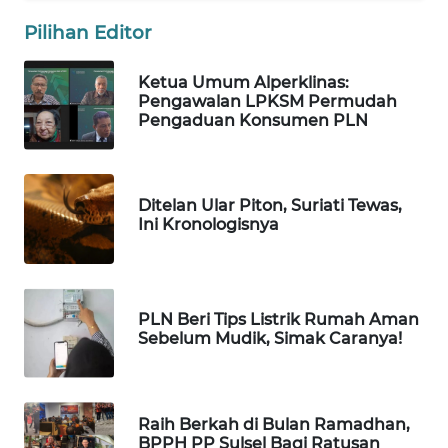
Pilihan Editor
WAHANA
DESA
Ketua Umum Alperklinas:
WISATA
Pengawalan LPKSM Permudah
Pengaduan Konsumen PLN
LAPAK
WAHANA
Ditelan Ular Piton, Suriati Tewas,
Wahana
Ini Kronologisnya
Network
KONSUMEN
LISTRIK
PLN Beri Tips Listrik Rumah Aman
Sebelum Mudik, Simak Caranya!
MASYARAKAT
KELISTRIKAN
Raih Berkah di Bulan Ramadhan,
WALINKI
BPPH PP Sulsel Bagi Ratusan