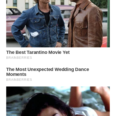
WN
TAPANULI
TENGAH
WN DELI
SERDANG
WN
TEBING
TINGGI
WN
PAKPAK
WN
KARAWANG
WN