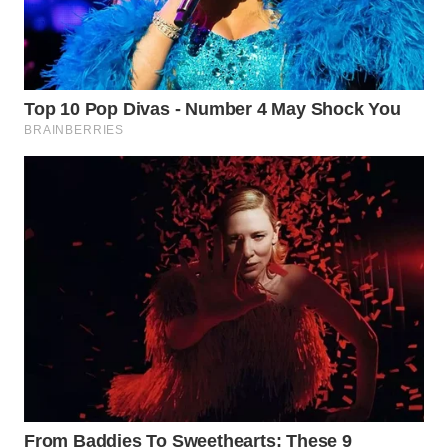
WN
NATUNA
WN
BINTAN
WN
MANDALIKA
WN
LIKUPANG
WN
LABUANBAJO
WN
BORNEO