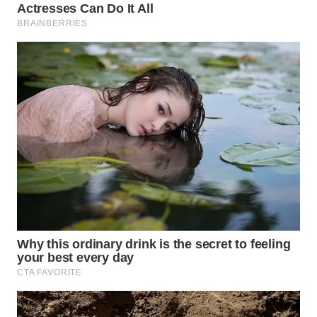
Wahana
Media
Group
WAHANA
NEWS
WAHANA
TANI
WAHANA
ADVOKAT
WAHANA
INFRASTRUKTUR
WAHANA
KONSUMEN