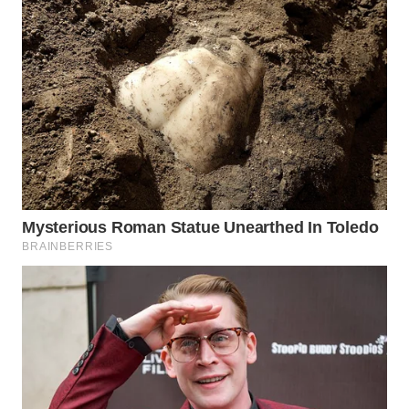
WAHANA
LISTRIK
WAHANA
TRAVEL
WAHANA
TV
WAHANANEWS
ID
WAHANANEWS
CO ID
WAHANANEWS
NET