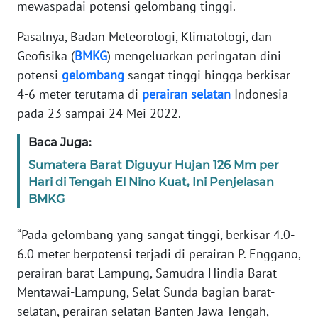
mewaspadai potensi gelombang tinggi.
REDAKSI
Pasalnya, Badan Meteorologi, Klimatologi, dan
KARIR
Geofisika (
BMKG
) mengeluarkan peringatan dini
potensi
gelombang
sangat tinggi hingga berkisar
DISCLAIMER
4-6 meter terutama di
perairan
selatan
Indonesia
pada 23 sampai 24 Mei 2022.
Wahana
News
Baca Juga:
Regional
Sumatera Barat Diguyur Hujan 126 Mm per
Hari di Tengah El Nino Kuat, Ini Penjelasan
WN
BMKG
SUMUT
“Pada gelombang yang sangat tinggi, berkisar 4.0-
WN
6.0 meter berpotensi terjadi di perairan P. Enggano,
JAKARTA
perairan barat Lampung, Samudra Hindia Barat
Mentawai-Lampung, Selat Sunda bagian barat-
WN
JABAR
selatan, perairan selatan Banten-Jawa Tengah,