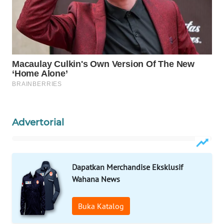
WAHANA
SPORT
WAHANA
UMKM
WAHANA
SELEB
Advertorial
WAHANA
PERSONA
Dapatkan Merchandise Eksklusif
WAHANA
Wahana News
OTOMOTIF
Buka Katalog
WAHANA
HEALTH