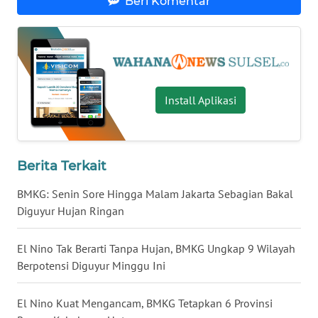
Beri Komentar
WN
NUSANTARA
WN
Install Aplikasi
JOGJA
WN
JATIM
Berita Terkait
WN
BMKG: Senin Sore Hingga Malam Jakarta Sebagian Bakal
BALI
Diguyur Hujan Ringan
WN
El Nino Tak Berarti Tanpa Hujan, BMKG Ungkap 9 Wilayah
KALBAR
Berpotensi Diguyur Minggu Ini
WN
El Nino Kuat Mengancam, BMKG Tetapkan 6 Provinsi
KALTENG