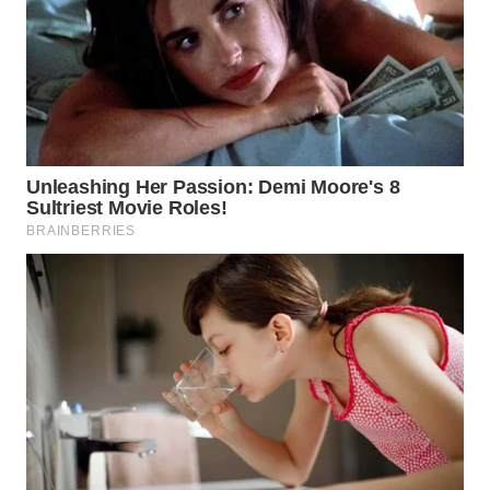
BEKASI
WN
BOGOR
WN
DEPOK
WN
TAPANULI
UTARA
WN
SAMOSIR
WN
PADANG
LAWAS