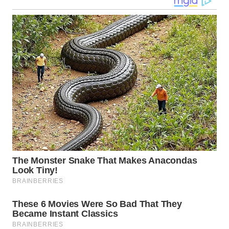
WN
MALUKU
WN
MALUT
WN
DAIRI
WN
DANAU
TOBA
WN
NIAS
WN