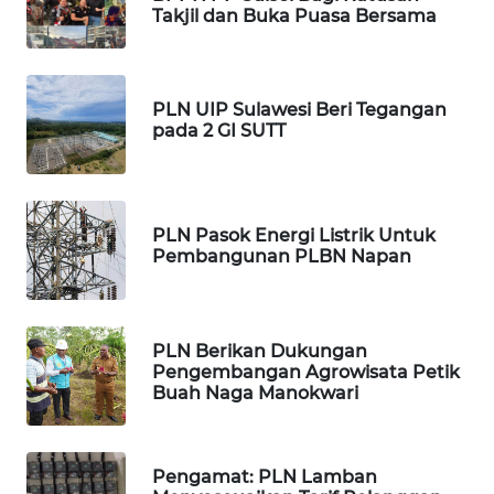
ID
Takjil dan Buka Puasa Bersama
MAWAKA
ID
PLN UIP Sulawesi Beri Tegangan
pada 2 GI SUTT
MARTABAT
NET
PLN
PLN Pasok Energi Listrik Untuk
WATCH
Pembangunan PLBN Napan
MKLI
PLN Berikan Dukungan
LPKKI
Pengembangan Agrowisata Petik
Buah Naga Manokwari
LKKI
Pengamat: PLN Lamban
KOPEKLIN