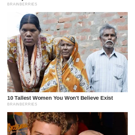
WN
INDRAMAYU
WN
KUNINGAN
WN
MAJALENGKA
WN
SUBANG
WN
SUKABUMI
WN
PURWAKARTA