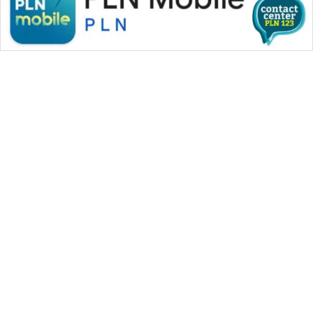
WAHANA MEDIA GROUP
|
|
|
WAHANA NEWS co
WAHANA TANI
WAHANA ADVOKAT
|
|
WAHANA INFRASTRUKTUR
WAHANA KONSUMEN
|
|
|
WAHANA LISTRIK
WAHANA TRAVEL
WAHANA TV
|
|
|
WAHANANEWS id
WAHANANEWS CO ID
WAHANANEWS NET
|
|
|
WAHANA SPORT ID
Wahana UMKM
Wahana Seleb
|
|
|