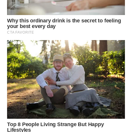
WN
SUMEDANG
WN
CIANJUR
WN
KEPULAUAN
SERIBU
WN
TANGERANG
WN
BINJAI
WN
CIREBON