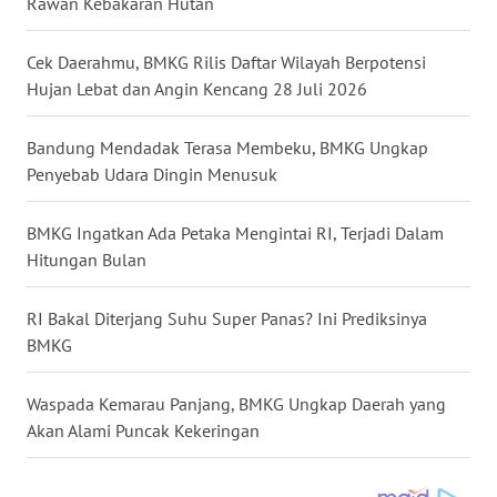
Rawan Kebakaran Hutan
WN
Cek Daerahmu, BMKG Rilis Daftar Wilayah Berpotensi
KALTARA
Hujan Lebat dan Angin Kencang 28 Juli 2026
WN
Bandung Mendadak Terasa Membeku, BMKG Ungkap
KALSEL
Penyebab Udara Dingin Menusuk
WN
BMKG Ingatkan Ada Petaka Mengintai RI, Terjadi Dalam
KALTIM
Hitungan Bulan
WN
SULSEL
RI Bakal Diterjang Suhu Super Panas? Ini Prediksinya
BMKG
WN
GORONTALO
Waspada Kemarau Panjang, BMKG Ungkap Daerah yang
Akan Alami Puncak Kekeringan
WN
SULUT