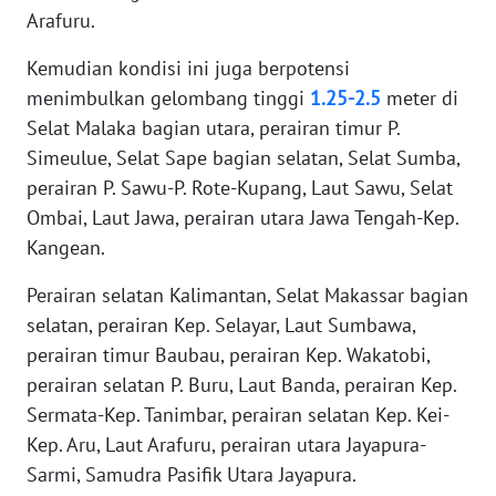
RIAU
Arafuru.
WN
Kemudian kondisi ini juga berpotensi
SERAMBI
menimbulkan gelombang tinggi
1.25-2.5
meter di
Selat Malaka bagian utara, perairan timur P.
WN
Simeulue, Selat Sape bagian selatan, Selat Sumba,
JAMBI
perairan P. Sawu-P. Rote-Kupang, Laut Sawu, Selat
Ombai, Laut Jawa, perairan utara Jawa Tengah-Kep.
WN
Kangean.
SULTRA
Perairan selatan Kalimantan, Selat Makassar bagian
WN
selatan, perairan Kep. Selayar, Laut Sumbawa,
NTB
perairan timur Baubau, perairan Kep. Wakatobi,
perairan selatan P. Buru, Laut Banda, perairan Kep.
WN
SULTENG
Sermata-Kep. Tanimbar, perairan selatan Kep. Kei-
Kep. Aru, Laut Arafuru, perairan utara Jayapura-
WN
Sarmi, Samudra Pasifik Utara Jayapura.
SULBAR