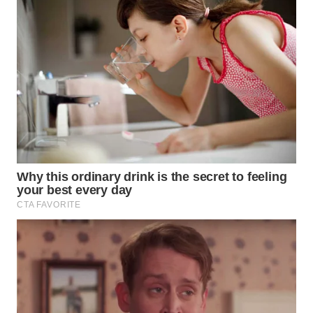
WN
MALUKU
WN
MALUT
WN
DAIRI
WN
DANAU
TOBA
WN
NIAS
WN