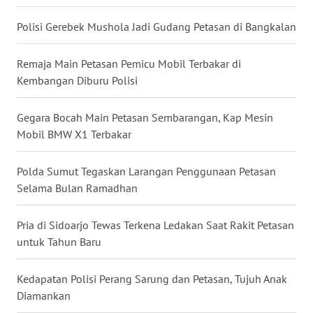
Polisi Gerebek Mushola Jadi Gudang Petasan di Bangkalan
WN
NUSANTARA
Remaja Main Petasan Pemicu Mobil Terbakar di
Kembangan Diburu Polisi
WN
JOGJA
Gegara Bocah Main Petasan Sembarangan, Kap Mesin
Mobil BMW X1 Terbakar
WN
JATIM
Polda Sumut Tegaskan Larangan Penggunaan Petasan
WN
Selama Bulan Ramadhan
BALI
Pria di Sidoarjo Tewas Terkena Ledakan Saat Rakit Petasan
WN
untuk Tahun Baru
KALBAR
Kedapatan Polisi Perang Sarung dan Petasan, Tujuh Anak
WN
Diamankan
KALTENG