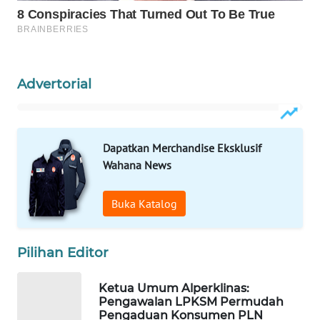
WAHANA
SPORT
Advertorial
WAHANA
UMKM
WAHANA
Dapatkan Merchandise Eksklusif
SELEB
Wahana News
WAHANA
Buka Katalog
PERSONA
WAHANA
Pilihan Editor
OTOMOTIF
Ketua Umum Alperklinas:
WAHANA
Pengawalan LPKSM Permudah
HEALTH
Pengaduan Konsumen PLN