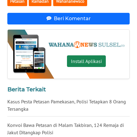
Petasan
Ramadan
Wahananewsco
WN
Beri Komentar
BABEL
WN
SUMBAR
WN
Install Aplikasi
SUMSEL
WN
Berita Terkait
BENGKULU
Kasus Pesta Petasan Pamekasan, Polisi Tetapkan 8 Orang
WN
Tersangka
LAMPUNG
Konvoi Bawa Petasan di Malam Takbiran, 124 Remaja di
WN
Jakut Ditangkap Polisi
JATENG