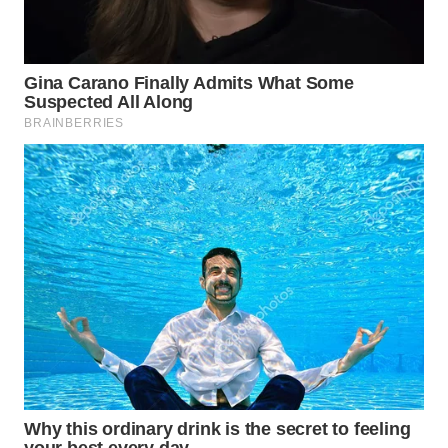
WN
PRIANGAN
TIMUR
WN
SEMARANG
WN
SOLO
WN
BOROBUDUR
WN
MADURA
WN
SURABAYA