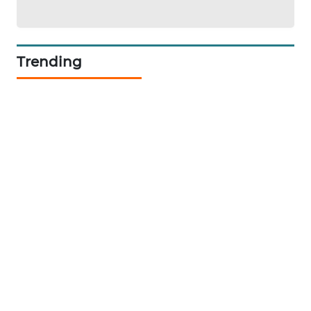
SIBARAGAS
NEWS
Trending
METRO
SIANTAR
NEWS
METRO
MEDAN
NEWS
METRO
JAKARTA
NEWS
KRT
NEWS