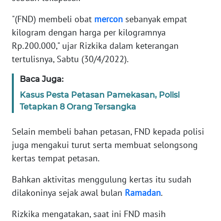
"(FND) membeli obat
mercon
sebanyak empat
WN
BANTEN
kilogram dengan harga per kilogramnya
Rp.200.000," ujar Rizkika dalam keterangan
WN
tertulisnya, Sabtu (30/4/2022).
NTT
Baca Juga:
WN
Kasus Pesta Petasan Pamekasan, Polisi
KEPRI
Tetapkan 8 Orang Tersangka
WN
Selain membeli bahan petasan, FND kepada polisi
PAPUA
juga mengakui turut serta membuat selongsong
kertas tempat petasan.
WN
PAPUA
Bahkan aktivitas menggulung kertas itu sudah
BARAT
dilakoninya sejak awal bulan
Ramadan
.
WN
Rizkika mengatakan, saat ini FND masih