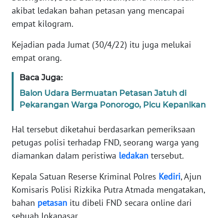
REDAKSI
akibat ledakan bahan petasan yang mencapai
empat kilogram.
KARIR
Kejadian pada Jumat (30/4/22) itu juga melukai
empat orang.
DISCLAIMER
Baca Juga:
Wahana
News
Balon Udara Bermuatan Petasan Jatuh di
Regional
Pekarangan Warga Ponorogo, Picu Kepanikan
WN
Hal tersebut diketahui berdasarkan pemeriksaan
SUMUT
petugas polisi terhadap FND, seorang warga yang
diamankan dalam peristiwa
ledakan
tersebut.
WN
JAKARTA
Kepala Satuan Reserse Kriminal Polres
Kediri
, Ajun
Komisaris Polisi Rizkika Putra Atmada mengatakan,
WN
bahan
petasan
itu dibeli FND secara online dari
JABAR
sebuah lokapasar.