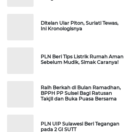
WAHANA
DESA
Ditelan Ular Piton, Suriati Tewas,
WISATA
Ini Kronologisnya
LAPAK
WAHANA
PLN Beri Tips Listrik Rumah Aman
Wahana
Sebelum Mudik, Simak Caranya!
Network
KONSUMEN
Raih Berkah di Bulan Ramadhan,
LISTRIK
BPPH PP Sulsel Bagi Ratusan
Takjil dan Buka Puasa Bersama
MASYARAKAT
KELISTRIKAN
PLN UIP Sulawesi Beri Tegangan
WALINKI
pada 2 GI SUTT