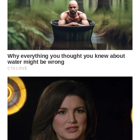
WN
INDRAMAYU
WN
KUNINGAN
WN
MAJALENGKA
WN
SUBANG
WN
SUKABUMI
WN
PURWAKARTA