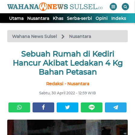
Utama
Nusantara
Khas
Serba-serbi
Opini
Indeks
WAHANA
Tutup
TV
Wahana News Sulsel
Nusantara
Sebuah Rumah di Kediri
UTAMA
Hancur Akibat Ledakan 4 Kg
NUSANTARA
Bahan Petasan
Redaksi - Nusantara
KHAS
Sabtu, 30 April 2022 - 12:59 WIB
SERBA-
SERBI
OPINI