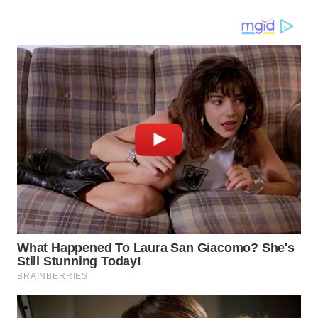
WN
KALTARA
WN
KALSEL
WN
KALTIM
WN
SULSEL
WN
GORONTALO
WN
SULUT