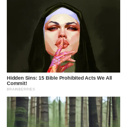
WN
SUMEDANG
WN
CIANJUR
WN
KEPULAUAN
SERIBU
WN
TANGERANG
WN
BINJAI
WN
CIREBON