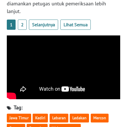
RIAU
diamankan petugas untuk pemeriksaan lebih
lanjut.
WN
SERAMBI
1
2
Selanjutnya
Lihat Semua
WN
JAMBI
WN
SULTRA
WN
NTB
WN
SULTENG
Tag:
Jawa Timur
Kediri
Lebaran
Ledakan
Mercon
WN
SULBAR