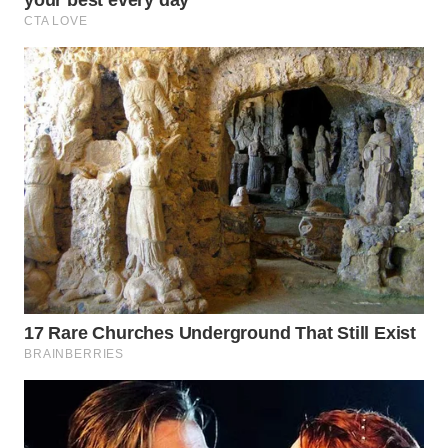
WN
NATUNA
WN
BINTAN
WN
MANDALIKA
WN
LIKUPANG
WN
LABUANBAJO
WN
BORNEO