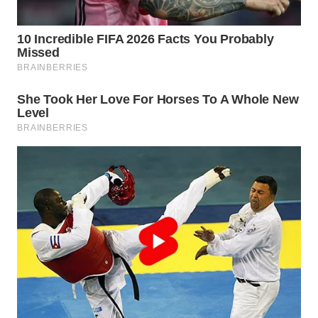
WN
TAPANULI
TENGAH
WN DELI
SERDANG
WN
TEBING
TINGGI
WN
PAKPAK
WN
KARAWANG
WN