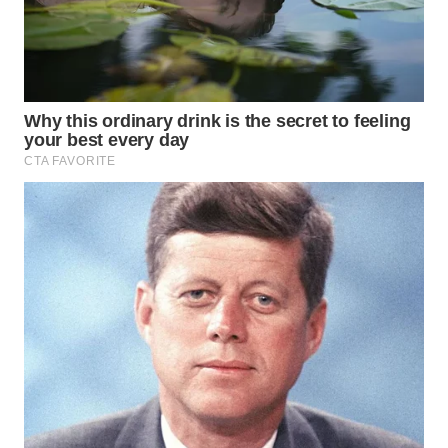
WAHANA
LISTRIK
WAHANA
TRAVEL
WAHANA
TV
WAHANANEWS
ID
WAHANANEWS
CO ID
WAHANANEWS
NET