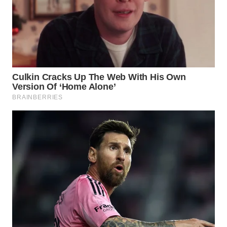
LANGKAT
WN
TAPANULI
SELATAN
WN
TANJUNG
LESUNG
WN
KARO
WN
SIMALUNGUN
WN
LABUHANBATU