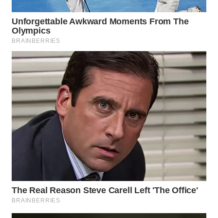
BEKASI
WN
BOGOR
WN
DEPOK
WN
TAPANULI
UTARA
WN
SAMOSIR
WN
PADANG
LAWAS