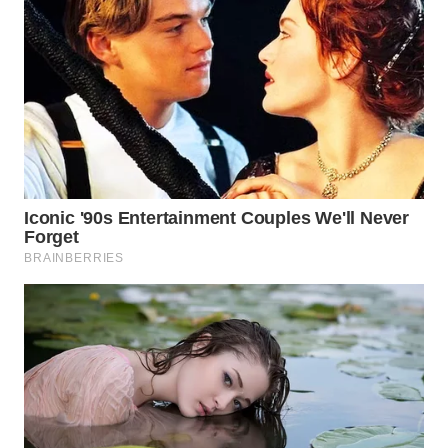
Wahana
Media
Group
WAHANA
NEWS
WAHANA
TANI
WAHANA
ADVOKAT
WAHANA
INFRASTRUKTUR
WAHANA
KONSUMEN