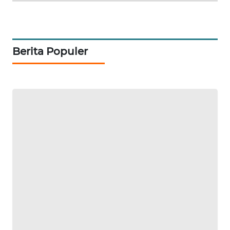
PORTAL
KONSUMEN
Berita Populer
FORWAMKI
ALPERKLINAS
FORJASIDA
TAMBANG
NEWS
SITUNGIR
NEWS
SIDIKALANG
NEWS