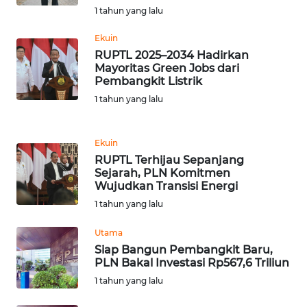
1 tahun yang lalu
WN
Ekuin
BANTEN
RUPTL 2025–2034 Hadirkan
Mayoritas Green Jobs dari
WN
Pembangkit Listrik
NTT
1 tahun yang lalu
WN
KEPRI
Ekuin
RUPTL Terhijau Sepanjang
Sejarah, PLN Komitmen
WN
Wujudkan Transisi Energi
PAPUA
1 tahun yang lalu
WN
Utama
PAPUA
Siap Bangun Pembangkit Baru,
BARAT
PLN Bakal Investasi Rp567,6 Triliun
1 tahun yang lalu
WN