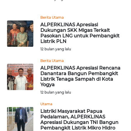
REDAKSI
Berita Utama
KARIR
ALPERKLINAS Apresiasi
Dukungan SKK Migas Terkait
DISCLAIMER
Pasokan LNG untuk Pembangkit
Listrik PLN
12 bulan yang lalu
Wahana
News
Berita Utama
Regional
ALPERKLINAS Apresiasi Rencana
Danantara Bangun Pembangkit
WN
Listrik Tenaga Sampah di Kota
SUMUT
Yogya
12 bulan yang lalu
WN
Utama
JAKARTA
Listriki Masyarakat Papua
Pedalaman, ALPERKLINAS
WN
Apresiasi Dukungan TNI Bangun
JABAR
Pembangkit Listrik Mikro Hidro