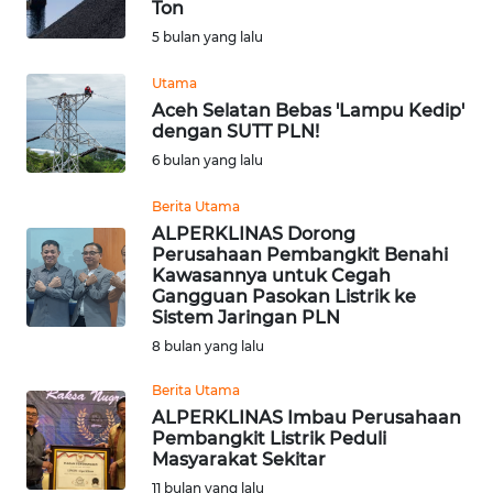
Ton
Informasi
5 bulan yang lalu
INDEKS
Utama
BERITA
Aceh Selatan Bebas 'Lampu Kedip'
dengan SUTT PLN!
KONTAK
6 bulan yang lalu
KAMI
Berita Utama
ALPERKLINAS Dorong
INFO
Perusahaan Pembangkit Benahi
IKLAN
Kawasannya untuk Cegah
Gangguan Pasokan Listrik ke
Sistem Jaringan PLN
TENTANG
KAMI
8 bulan yang lalu
Berita Utama
PEDOMAN
ALPERKLINAS Imbau Perusahaan
MEDIA
Pembangkit Listrik Peduli
SIBER
Masyarakat Sekitar
11 bulan yang lalu