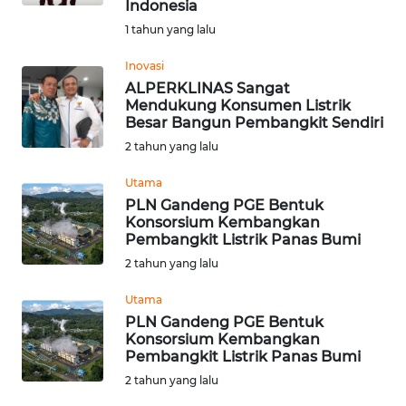
Indonesia
1 tahun yang lalu
WN
KALTARA
Inovasi
ALPERKLINAS Sangat
WN
Mendukung Konsumen Listrik
Besar Bangun Pembangkit Sendiri
KALSEL
2 tahun yang lalu
WN
Utama
KALTIM
PLN Gandeng PGE Bentuk
Konsorsium Kembangkan
WN
Pembangkit Listrik Panas Bumi
SULSEL
2 tahun yang lalu
Utama
WN
PLN Gandeng PGE Bentuk
GORONTALO
Konsorsium Kembangkan
Pembangkit Listrik Panas Bumi
WN
2 tahun yang lalu
SULUT