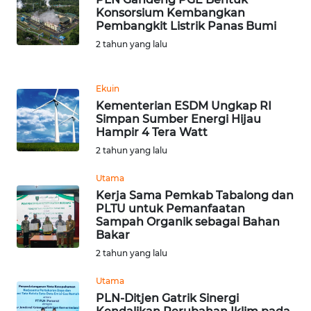
LANGKAT
Konsorsium Kembangkan
Pembangkit Listrik Panas Bumi
WN
2 tahun yang lalu
TAPANULI
SELATAN
Ekuin
WN
Kementerian ESDM Ungkap RI
TANJUNG
Simpan Sumber Energi Hijau
Hampir 4 Tera Watt
LESUNG
2 tahun yang lalu
WN
Utama
KARO
Kerja Sama Pemkab Tabalong dan
PLTU untuk Pemanfaatan
WN
Sampah Organik sebagai Bahan
Bakar
SIMALUNGUN
2 tahun yang lalu
WN
Utama
LABUHANBATU
PLN-Ditjen Gatrik Sinergi