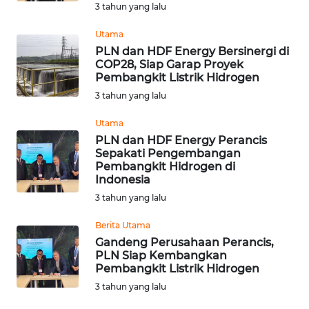
3 tahun yang lalu
WN
SUMEDANG
Utama
PLN dan HDF Energy Bersinergi di
COP28, Siap Garap Proyek
WN
Pembangkit Listrik Hidrogen
CIANJUR
3 tahun yang lalu
WN
Utama
KEPULAUAN
PLN dan HDF Energy Perancis
SERIBU
Sepakati Pengembangan
Pembangkit Hidrogen di
Indonesia
WN
TANGERANG
3 tahun yang lalu
Berita Utama
WN
Gandeng Perusahaan Perancis,
BINJAI
PLN Siap Kembangkan
Pembangkit Listrik Hidrogen
WN
3 tahun yang lalu
CIREBON