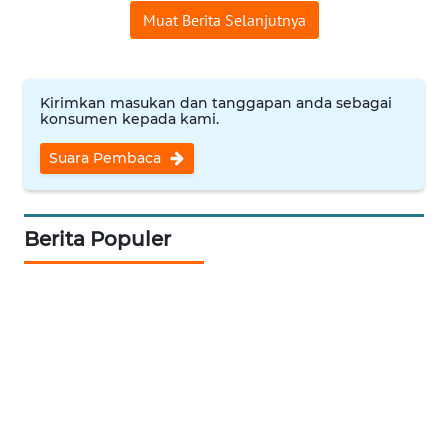
Muat Berita Selanjutnya
WN
INDRAMAYU
Kirimkan masukan dan tanggapan anda sebagai
WN
konsumen kepada kami.
KUNINGAN
Suara Pembaca
WN
MAJALENGKA
Berita Populer
WN
SUBANG
WN
SUKABUMI
WN
PURWAKARTA