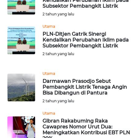
Kendalikan Perubahan Iklim pada
WN
Subsektor Pembangkit Listrik
TAPANULI
2 tahun yang lalu
TENGAH
Utama
PLN-Ditjen Gatrik Sinergi
WN DELI
Kendalikan Perubahan Iklim pada
SERDANG
Subsektor Pembangkit Listrik
2 tahun yang lalu
WN
TEBING
TINGGI
Utama
Darmawan Prasodjo Sebut
Pembangkit Listrik Tenaga Angin
WN
Bisa Dibangun di Pantura
PAKPAK
2 tahun yang lalu
WN
Utama
KARAWANG
Gibran Rakabuming Raka
Cawapres Nomor Urut Dua:
Meningkatkan Kontribusi EBT PLN
WN