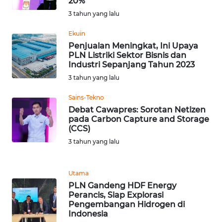
20%
BEKASI
3 tahun yang lalu
WN
Ekuin
BOGOR
Penjualan Meningkat, Ini Upaya
PLN Listriki Sektor Bisnis dan
Industri Sepanjang Tahun 2023
WN
DEPOK
3 tahun yang lalu
Sains-Tekno
WN
Debat Cawapres: Sorotan Netizen
TAPANULI
pada Carbon Capture and Storage
UTARA
(CCS)
3 tahun yang lalu
WN
SAMOSIR
Utama
WN
PLN Gandeng HDF Energy
Perancis, Siap Explorasi
PADANG
Pengembangan Hidrogen di
LAWAS
Indonesia