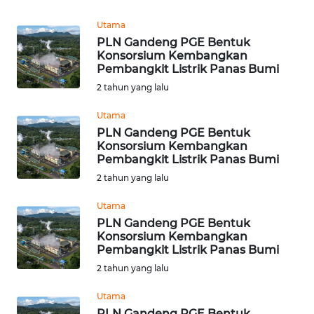
Utama
WN
MALUKU
PLN Gandeng PGE Bentuk
Konsorsium Kembangkan
Pembangkit Listrik Panas Bumi
WN
2 tahun yang lalu
MALUT
Utama
WN
PLN Gandeng PGE Bentuk
DAIRI
Konsorsium Kembangkan
Pembangkit Listrik Panas Bumi
2 tahun yang lalu
WN
DANAU
Utama
TOBA
PLN Gandeng PGE Bentuk
Konsorsium Kembangkan
WN
Pembangkit Listrik Panas Bumi
NIAS
2 tahun yang lalu
Utama
WN
PLN Gandeng PGE Bentuk