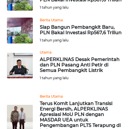
1 tahun yang lalu
WN
NUSANTARA
Berita Utama
Siap Bangun Pembangkit Baru,
PLN Bakal Investasi Rp567,6 Triliun
WN
JOGJA
1 tahun yang lalu
Utama
WN
ALPERKLINAS Desak Pemerintah
JATIM
dan PLN Pasang Anti Petir di
Semua Pembangkit Listrik
WN
1 tahun yang lalu
BALI
Berita Utama
WN
Terus Komit Lanjutkan Transisi
KALBAR
Energi Bersih, ALPERKLINAS
Apresiasi MoU PLN dengan
WN
MASDAR UEA untuk
Pengembangan PLTS Terapung di
KALTENG