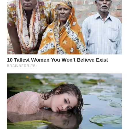
WN
INDRAMAYU
WN
KUNINGAN
WN
MAJALENGKA
WN
SUBANG
WN
SUKABUMI
WN
PURWAKARTA