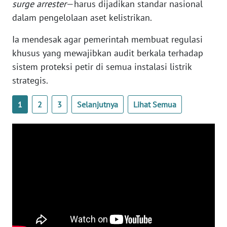
surge arrester
—harus dijadikan standar nasional
dalam pengelolaan aset kelistrikan.
WN
BABEL
Ia mendesak agar pemerintah membuat regulasi
khusus yang mewajibkan audit berkala terhadap
WN
sistem proteksi petir di semua instalasi listrik
SUMBAR
strategis.
WN
1
2
3
Selanjutnya
Lihat Semua
SUMSEL
WN
BENGKULU
WN
LAMPUNG
WN
JATENG