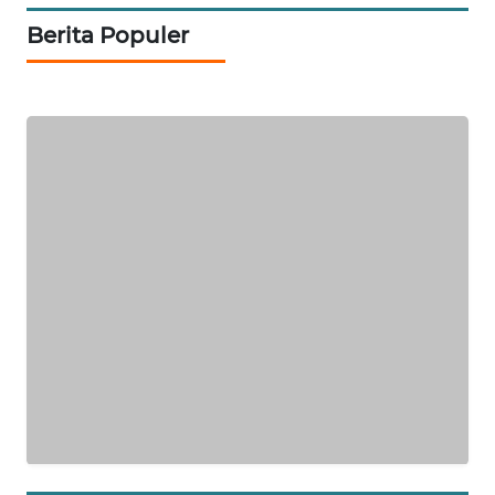
Berita Populer
SIBARAGAS
NEWS
METRO
SIANTAR
NEWS
METRO
MEDAN
NEWS
METRO
JAKARTA
NEWS
KRT
NEWS