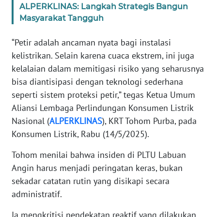
ALPERKLINAS: Langkah Strategis Bangun
WN
Masyarakat Tangguh
BANTEN
“Petir adalah ancaman nyata bagi instalasi
WN
kelistrikan. Selain karena cuaca ekstrem, ini juga
NTT
kelalaian dalam memitigasi risiko yang seharusnya
bisa diantisipasi dengan teknologi sederhana
WN
seperti sistem proteksi petir,” tegas Ketua Umum
KEPRI
Aliansi Lembaga Perlindungan Konsumen Listrik
Nasional (
ALPERKLINAS
), KRT Tohom Purba, pada
WN
Konsumen Listrik, Rabu (14/5/2025).
PAPUA
Tohom menilai bahwa insiden di PLTU Labuan
WN
Angin harus menjadi peringatan keras, bukan
PAPUA
sekadar catatan rutin yang disikapi secara
BARAT
administratif.
WN
Ia mengkritisi pendekatan reaktif yang dilakukan