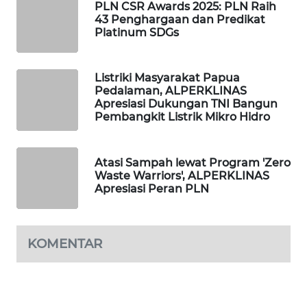
PLN CSR Awards 2025: PLN Raih
43 Penghargaan dan Predikat
PORTAL
Platinum SDGs
KONSUMEN
Listriki Masyarakat Papua
FORWAMKI
Pedalaman, ALPERKLINAS
Apresiasi Dukungan TNI Bangun
ALPERKLINAS
Pembangkit Listrik Mikro Hidro
FORJASIDA
Atasi Sampah lewat Program 'Zero
Waste Warriors', ALPERKLINAS
TAMBANG
Apresiasi Peran PLN
NEWS
SITUNGIR
KOMENTAR
NEWS
SIDIKALANG
NEWS