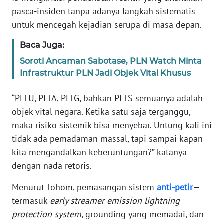
RIAU
pasca-insiden tanpa adanya langkah sistematis
untuk mencegah kejadian serupa di masa depan.
WN
SERAMBI
Baca Juga:
Soroti Ancaman Sabotase, PLN Watch Minta
WN
Infrastruktur PLN Jadi Objek Vital Khusus
JAMBI
“PLTU, PLTA, PLTG, bahkan PLTS semuanya adalah
WN
objek vital negara. Ketika satu saja terganggu,
SULTRA
maka risiko sistemik bisa menyebar. Untung kali ini
WN
tidak ada pemadaman massal, tapi sampai kapan
NTB
kita mengandalkan keberuntungan?” katanya
dengan nada retoris.
WN
SULTENG
Menurut Tohom, pemasangan sistem
anti-petir
—
termasuk
early streamer emission lightning
WN
protection system
, grounding yang memadai, dan
SULBAR