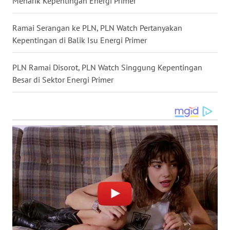
Menarik Kepentingan Energi Primer
WN
Ramai Serangan ke PLN, PLN Watch Pertanyakan
MALUKU
Kepentingan di Balik Isu Energi Primer
WN
PLN Ramai Disorot, PLN Watch Singgung Kepentingan
MALUT
Besar di Sektor Energi Primer
WN
DAIRI
WN
DANAU
TOBA
WN
NIAS
WN