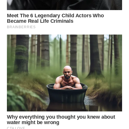
BEKASI
WN
BOGOR
WN
DEPOK
WN
TAPANULI
UTARA
WN
SAMOSIR
WN
PADANG
LAWAS