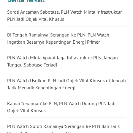
Berita Terkait
Soroti Ancaman Sabotase, PLN Watch Minta Infrastruktur
WN
KALTARA
PLN Jadi Objek Vital Khusus
WN
Di Tengah Ramainya 'Serangan' ke PLN, PLN Watch
KALSEL
Ingatkan Besarnya Kepentingan Energi Primer
WN
PLN Watch Minta Aparat Jaga Infrastruktur PLN, Jangan
KALTIM
Tunggu Sabotase Terjadi
WN
PLN Watch Usulkan PLN Jadi Objek Vital Khusus di Tengah
SULSEL
Tarik Menarik Kepentingan Energi
WN
Ramai 'Serangan' ke PLN, PLN Watch Dorong PLN Jadi
GORONTALO
Objek Vital Khusus
WN
PLN Watch Soroti Ramainya 'Serangan' ke PLN dan Tarik
SULUT