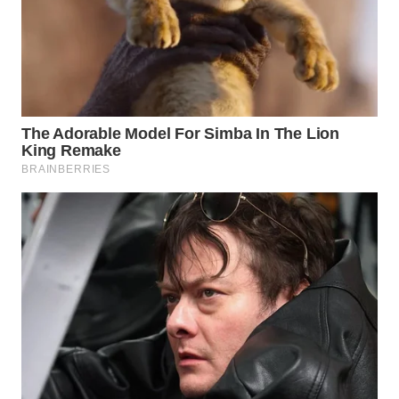
WN
TAPANULI
TENGAH
WN DELI
SERDANG
WN
TEBING
TINGGI
WN
PAKPAK
WN
KARAWANG
WN