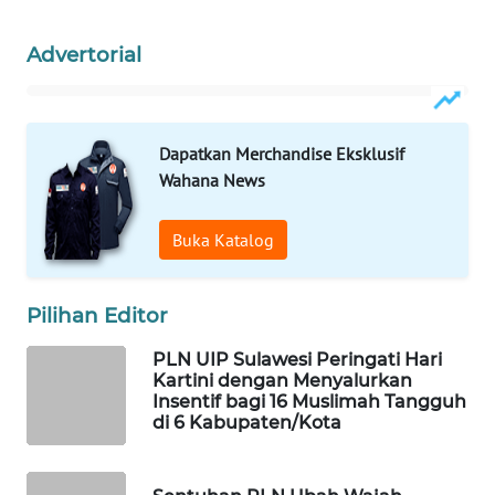
WAHANA
Advertorial
DESA
WISATA
LAPAK
Dapatkan Merchandise Eksklusif
WAHANA
Wahana News
Wahana
Buka Katalog
Network
KONSUMEN
Pilihan Editor
LISTRIK
PLN UIP Sulawesi Peringati Hari
Kartini dengan Menyalurkan
MASYARAKAT
Insentif bagi 16 Muslimah Tangguh
KELISTRIKAN
di 6 Kabupaten/Kota
WALINKI