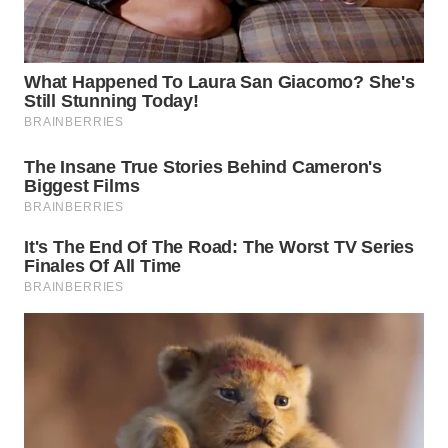
LANGKAT
WN
TAPANULI
SELATAN
WN
TANJUNG
LESUNG
WN
KARO
WN
SIMALUNGUN
WN
LABUHANBATU