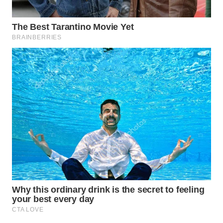
WAHANA
SPORT
WAHANA
UMKM
WAHANA
SELEB
WAHANA
PERSONA
WAHANA
OTOMOTIF
WAHANA
HEALTH