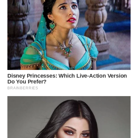
Wahana
Media
Group
WAHANA
NEWS
WAHANA
TANI
WAHANA
ADVOKAT
WAHANA
INFRASTRUKTUR
WAHANA
KONSUMEN