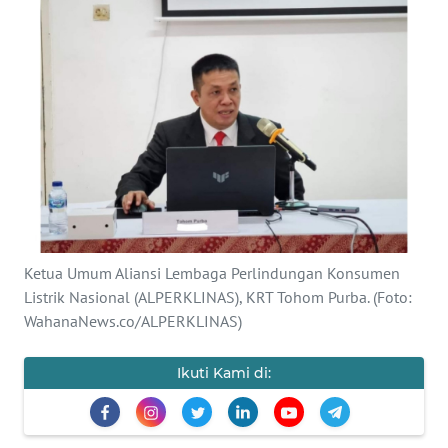
Informasi
INDEKS
BERITA
KONTAK
KAMI
INFO
IKLAN
Ketua Umum Aliansi Lembaga Perlindungan Konsumen
TENTANG
Listrik Nasional (ALPERKLINAS), KRT Tohom Purba. (Foto:
KAMI
WahanaNews.co/ALPERKLINAS)
PEDOMAN
Ikuti Kami di:
MEDIA
SIBER