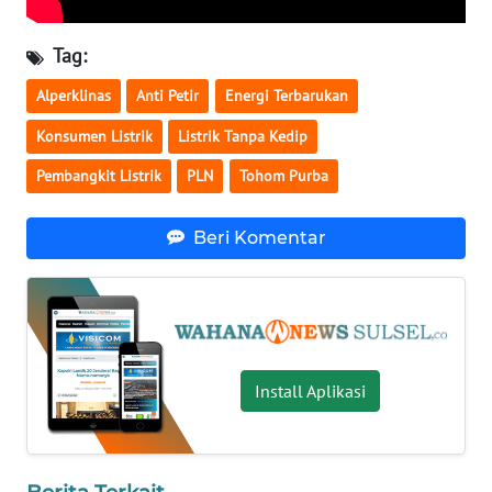
WN
Tag:
NUSANTARA
Alperklinas
Anti Petir
Energi Terbarukan
WN
Konsumen Listrik
Listrik Tanpa Kedip
JOGJA
Pembangkit Listrik
PLN
Tohom Purba
WN
JATIM
Beri Komentar
WN
BALI
WN
Install Aplikasi
KALBAR
WN
KALTENG