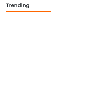
Trending
KARING
NEWS
JURNAL
MARITIM
HUMBANG
NEWS
GARONGGANG
NEWS
FISUELRI
ID
ENERGI
NEWS