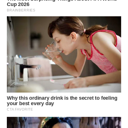
WN
NATUNA
WN
BINTAN
WN
MANDALIKA
WN
LIKUPANG
WN
LABUANBAJO
WN
BORNEO