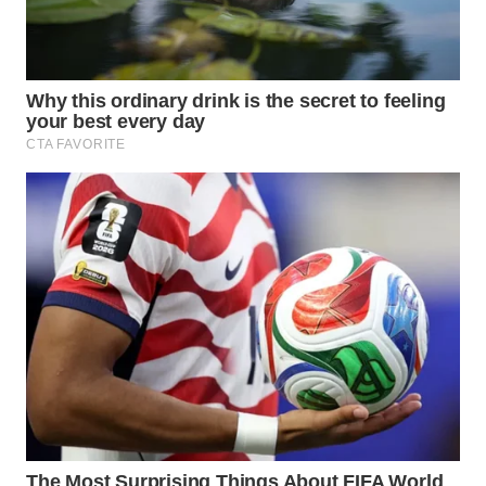
WN
PRIANGAN
TIMUR
WN
SEMARANG
WN
SOLO
WN
BOROBUDUR
WN
MADURA
WN
SURABAYA