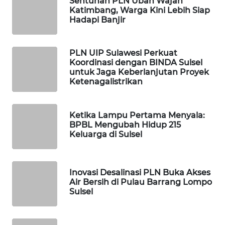
Sentuhan PLN Ubah Wajah
ID
Katimbang, Warga Kini Lebih Siap
Hadapi Banjir
MAWAKA
ID
PLN UIP Sulawesi Perkuat
Koordinasi dengan BINDA Sulsel
MARTABAT
untuk Jaga Keberlanjutan Proyek
NET
Ketenagalistrikan
PLN
WATCH
Ketika Lampu Pertama Menyala:
BPBL Mengubah Hidup 215
Keluarga di Sulsel
MKLI
LPKKI
Inovasi Desalinasi PLN Buka Akses
Air Bersih di Pulau Barrang Lompo
Sulsel
LKKI
KOPEKLIN