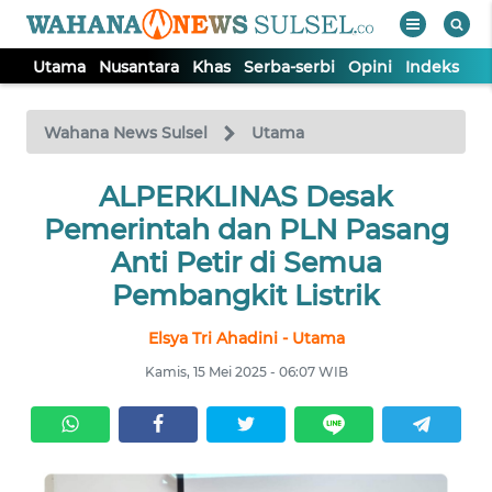
Utama
Nusantara
Khas
Serba-serbi
Opini
Indeks
WAHANA
Tutup
TV
Wahana News Sulsel
Utama
ALPERKLINAS Desak
UTAMA
Pemerintah dan PLN Pasang
NUSANTARA
Anti Petir di Semua
Pembangkit Listrik
KHAS
Elsya Tri Ahadini - Utama
Kamis, 15 Mei 2025 - 06:07 WIB
SERBA-
SERBI
OPINI