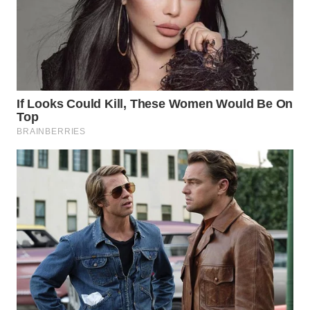
WAHANA
LISTRIK
WAHANA
TRAVEL
WAHANA
TV
WAHANANEWS
ID
WAHANANEWS
CO ID
WAHANANEWS
NET