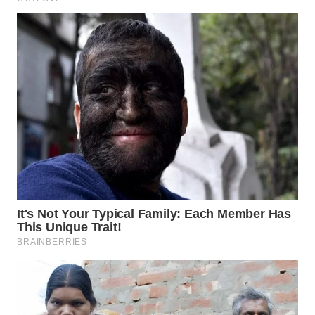
WN
SUMEDANG
WN
CIANJUR
WN
KEPULAUAN
SERIBU
WN
TANGERANG
WN
BINJAI
WN
CIREBON