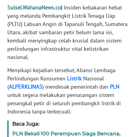
REDAKSI
Sulsel.WahanaNews.co
|
Insiden kebakaran hebat
yang melanda Pembangkit Listrik Tenaga Uap
KARIR
(PLTU) Labuan Angin di Tapanuli Tengah, Sumatera
Utara, akibat sambaran petir belum lama ini,
DISCLAIMER
kembali menyingkap celah krusial dalam sistem
perlindungan infrastruktur vital kelistrikan
Wahana
nasional.
News
Regional
Menyikapi kejadian tersebut, Aliansi Lembaga
Perlindungan Konsumen
Listrik
Nasional
WN
(
ALPERKLINAS
) mendesak pemerintah dan
PLN
SUMUT
untuk segera melakukan pemasangan sistem
penangkal petir di seluruh pembangkit listrik di
WN
JAKARTA
Indonesia tanpa terkecuali.
Baca Juga:
WN
JABAR
PLN Bekali 100 Perempuan Siaga Bencana,