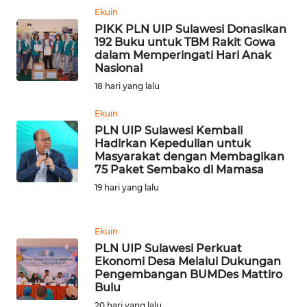
Ekuin
WN
PIKK PLN UIP Sulawesi Donasikan
BANTEN
192 Buku untuk TBM Rakit Gowa
dalam Memperingati Hari Anak
Nasional
WN
18 hari yang lalu
NTT
Ekuin
WN
PLN UIP Sulawesi Kembali
KEPRI
Hadirkan Kepedulian untuk
Masyarakat dengan Membagikan
75 Paket Sembako di Mamasa
WN
19 hari yang lalu
PAPUA
WN
Ekuin
PAPUA
PLN UIP Sulawesi Perkuat
BARAT
Ekonomi Desa Melalui Dukungan
Pengembangan BUMDes Mattiro
Bulu
WN
20 hari yang lalu