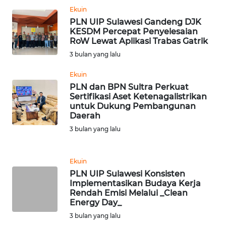
WN
Ekuin
TAPANULI
PLN UIP Sulawesi Gandeng DJK
TENGAH
KESDM Percepat Penyelesaian
RoW Lewat Aplikasi Trabas Gatrik
3 bulan yang lalu
WN DELI
SERDANG
Ekuin
PLN dan BPN Sultra Perkuat
WN
Sertifikasi Aset Ketenagalistrikan
TEBING
untuk Dukung Pembangunan
Daerah
TINGGI
3 bulan yang lalu
WN
PAKPAK
Ekuin
PLN UIP Sulawesi Konsisten
WN
Implementasikan Budaya Kerja
KARAWANG
Rendah Emisi Melalui _Clean
Energy Day_
3 bulan yang lalu
WN