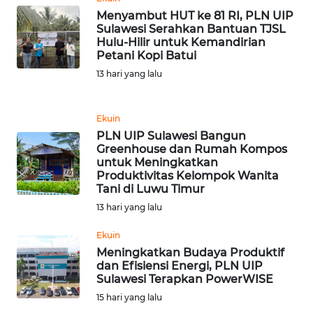
REDAKSI
Menyambut HUT ke 81 RI, PLN UIP
Sulawesi Serahkan Bantuan TJSL
Hulu-Hilir untuk Kemandirian
KARIR
Petani Kopi Batui
13 hari yang lalu
DISCLAIMER
Ekuin
Wahana
News
PLN UIP Sulawesi Bangun
Regional
Greenhouse dan Rumah Kompos
untuk Meningkatkan
Produktivitas Kelompok Wanita
WN
Tani di Luwu Timur
SUMUT
13 hari yang lalu
WN
Ekuin
JAKARTA
Meningkatkan Budaya Produktif
dan Efisiensi Energi, PLN UIP
Sulawesi Terapkan PowerWISE
WN
15 hari yang lalu
JABAR