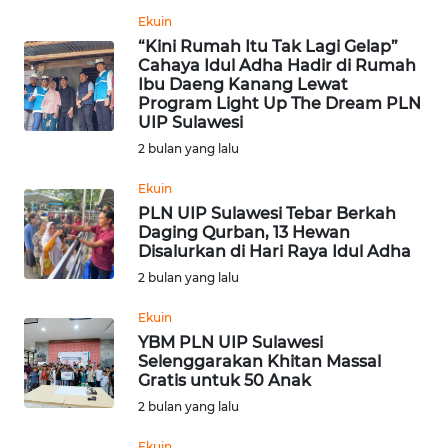
Ekuin
WN
“Kini Rumah Itu Tak Lagi Gelap”
MALUKU
Cahaya Idul Adha Hadir di Rumah
Ibu Daeng Kanang Lewat
Program Light Up The Dream PLN
WN
UIP Sulawesi
MALUT
2 bulan yang lalu
WN
Ekuin
DAIRI
PLN UIP Sulawesi Tebar Berkah
Daging Qurban, 13 Hewan
Disalurkan di Hari Raya Idul Adha
WN
2 bulan yang lalu
DANAU
TOBA
Ekuin
YBM PLN UIP Sulawesi
WN
Selenggarakan Khitan Massal
NIAS
Gratis untuk 50 Anak
2 bulan yang lalu
WN
Ekuin