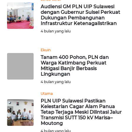
Audiensi GM PLN UIP Sulawesi
WN
dengan Gubernur Sulsel Perkuat
INDRAMAYU
Dukungan Pembangunan
Infrastruktur Ketenagalistrikan
4 bulan yang lalu
WN
KUNINGAN
Ekuin
WN
Tanam 400 Pohon, PLN dan
MAJALENGKA
Warga Katimbang Perkuat
Mitigasi Banjir Berbasis
Lingkungan
WN
4 bulan yang lalu
SUBANG
Utama
WN
PLN UIP Sulawesi Pastikan
SUKABUMI
Kelestarian Cagar Alam Panua
Tetap Terjaga Meski Dilintasi Jalur
Transmisi SUTT 150 kV Marisa–
WN
Moutong
PURWAKARTA
4 bulan yang lalu