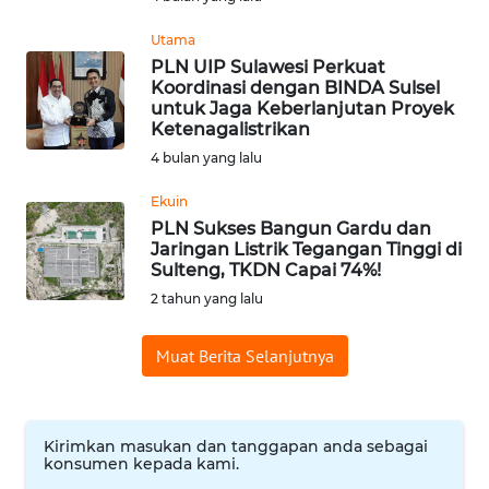
WN
Utama
PRIANGAN
PLN UIP Sulawesi Perkuat
TIMUR
Koordinasi dengan BINDA Sulsel
untuk Jaga Keberlanjutan Proyek
Ketenagalistrikan
WN
4 bulan yang lalu
SEMARANG
Ekuin
WN
PLN Sukses Bangun Gardu dan
SOLO
Jaringan Listrik Tegangan Tinggi di
Sulteng, TKDN Capai 74%!
2 tahun yang lalu
WN
BOROBUDUR
Muat Berita Selanjutnya
WN
MADURA
Kirimkan masukan dan tanggapan anda sebagai
WN
konsumen kepada kami.
SURABAYA