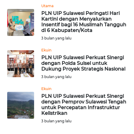
BEKASI
Utama
PLN UIP Sulawesi Peringati Hari
WN
Kartini dengan Menyalurkan
BOGOR
Insentif bagi 16 Muslimah Tangguh
di 6 Kabupaten/Kota
3 bulan yang lalu
WN
DEPOK
Ekuin
PLN UIP Sulawesi Perkuat Sinergi
WN
dengan Polda Sulsel untuk
TAPANULI
Dukung Proyek Strategis Nasional
UTARA
3 bulan yang lalu
Ekuin
WN
SAMOSIR
PLN UIP Sulawesi Perkuat Sinergi
dengan Pemprov Sulawesi Tengah
untuk Percepatan Infrastruktur
WN
Kelistrikan
PADANG
3 bulan yang lalu
LAWAS