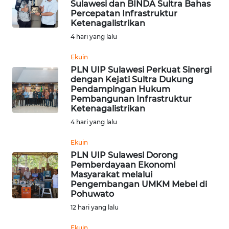
Sulawesi dan BINDA Sultra Bahas
Percepatan Infrastruktur
Informasi
Ketenagalistrikan
INDEKS
4 hari yang lalu
BERITA
Ekuin
PLN UIP Sulawesi Perkuat Sinergi
KONTAK
dengan Kejati Sultra Dukung
KAMI
Pendampingan Hukum
Pembangunan Infrastruktur
Ketenagalistrikan
INFO
4 hari yang lalu
IKLAN
Ekuin
TENTANG
PLN UIP Sulawesi Dorong
KAMI
Pemberdayaan Ekonomi
Masyarakat melalui
Pengembangan UMKM Mebel di
PEDOMAN
Pohuwato
MEDIA
12 hari yang lalu
SIBER
Ekuin