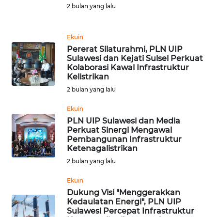
2 bulan yang lalu
WN
BABEL
Ekuin
Pererat Silaturahmi, PLN UIP
Sulawesi dan Kejati Sulsel Perkuat
WN
Kolaborasi Kawal Infrastruktur
SUMBAR
Kelistrikan
2 bulan yang lalu
WN
SUMSEL
Ekuin
PLN UIP Sulawesi dan Media
Perkuat Sinergi Mengawal
WN
Pembangunan Infrastruktur
BENGKULU
Ketenagalistrikan
2 bulan yang lalu
WN
LAMPUNG
Ekuin
Dukung Visi "Menggerakkan
Kedaulatan Energi", PLN UIP
WN
Sulawesi Percepat Infrastruktur
JATENG