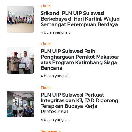
WN
Ekuin
SUMEDANG
Srikandi PLN UIP Sulawesi
Berkebaya di Hari Kartini, Wujud
Semangat Perempuan Berdaya
WN
4 bulan yang lalu
CIANJUR
Ekuin
WN
PLN UIP Sulawesi Raih
KEPULAUAN
Penghargaan Pemkot Makassar
SERIBU
atas Program Katimbang Siaga
Bencana
4 bulan yang lalu
WN
TANGERANG
Ekuin
PLN UIP Sulawesi Perkuat
WN
Integritas dan K3, TAD Didorong
BINJAI
Terapkan Budaya Kerja
Profesional
4 bulan yang lalu
WN
CIREBON
Serba-serbi