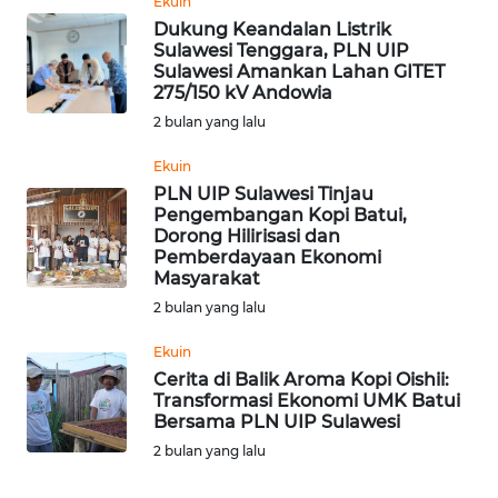
Ekuin
Dukung Keandalan Listrik
WN
Sulawesi Tenggara, PLN UIP
KALTARA
Sulawesi Amankan Lahan GITET
275/150 kV Andowia
2 bulan yang lalu
WN
KALSEL
Ekuin
PLN UIP Sulawesi Tinjau
WN
Pengembangan Kopi Batui,
KALTIM
Dorong Hilirisasi dan
Pemberdayaan Ekonomi
Masyarakat
WN
2 bulan yang lalu
SULSEL
Ekuin
WN
Cerita di Balik Aroma Kopi Oishii:
GORONTALO
Transformasi Ekonomi UMK Batui
Bersama PLN UIP Sulawesi
2 bulan yang lalu
WN
SULUT