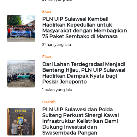
RIAU
Ekuin
WN
PLN UIP Sulawesi Kembali
SERAMBI
Hadirkan Kepedulian untuk
Masyarakat dengan Membagikan
75 Paket Sembako di Mamasa
WN
21 hari yang lalu
JAMBI
Ekuin
WN
Dari Lahan Terdegradasi Menjadi
SULTRA
Benteng Hijau, PLN UIP Sulawesi
Hadirkan Dampak Nyata bagi
Pesisir Jeneponto
WN
1 bulan yang lalu
NTB
Daerah
WN
PLN UIP Sulawesi dan Polda
SULTENG
Sulteng Perkuat Sinergi Kawal
Infrastruktur Kelistrikan Demi
Dukung Investasi dan
WN
Swasembada Pangan
SULBAR