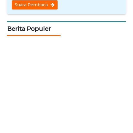
Suara Pembaca
WN
NATUNA
Berita Populer
WN
BINTAN
WN
MANDALIKA
WN
LIKUPANG
WN
LABUANBAJO
WN
BORNEO