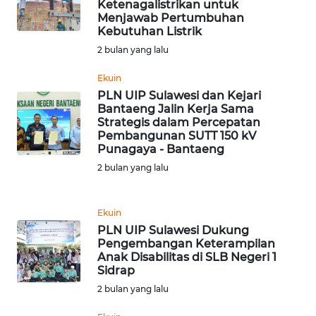
Ketenagalistrikan untuk
Menjawab Pertumbuhan
Kebutuhan Listrik
WN
NUSANTARA
2 bulan yang lalu
Ekuin
WN
PLN UIP Sulawesi dan Kejari
JOGJA
Bantaeng Jalin Kerja Sama
Strategis dalam Percepatan
Pembangunan SUTT 150 kV
WN
Punagaya - Bantaeng
JATIM
2 bulan yang lalu
WN
BALI
Ekuin
PLN UIP Sulawesi Dukung
WN
Pengembangan Keterampilan
KALBAR
Anak Disabilitas di SLB Negeri 1
Sidrap
2 bulan yang lalu
WN
KALTENG