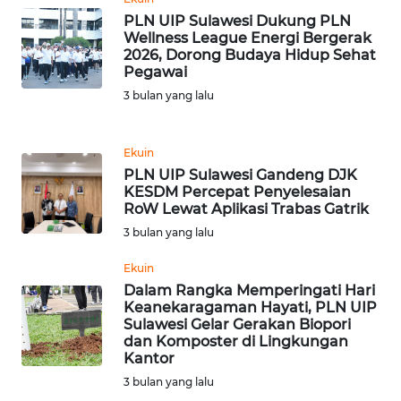
LANGKAT
PLN UIP Sulawesi Dukung PLN
Wellness League Energi Bergerak
WN
2026, Dorong Budaya Hidup Sehat
TAPANULI
Pegawai
SELATAN
3 bulan yang lalu
WN
TANJUNG
Ekuin
LESUNG
PLN UIP Sulawesi Gandeng DJK
KESDM Percepat Penyelesaian
RoW Lewat Aplikasi Trabas Gatrik
WN
3 bulan yang lalu
KARO
Ekuin
WN
Dalam Rangka Memperingati Hari
SIMALUNGUN
Keanekaragaman Hayati, PLN UIP
Sulawesi Gelar Gerakan Biopori
dan Komposter di Lingkungan
WN
Kantor
LABUHANBATU
3 bulan yang lalu