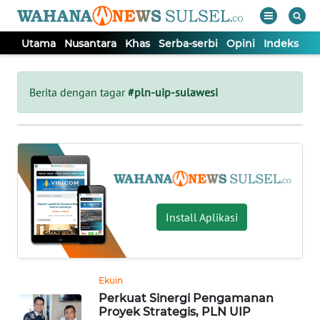
Utama
Nusantara
Khas
Serba-serbi
Opini
Indeks
WAHANA
Tutup
TV
Berita dengan tagar
#pln-uip-sulawesi
UTAMA
NUSANTARA
KHAS
Install Aplikasi
SERBA-
SERBI
Ekuin
Perkuat Sinergi Pengamanan
OPINI
Proyek Strategis, PLN UIP