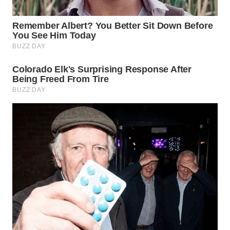
WN
PRIANGAN
TIMUR
WN
SEMARANG
WN
SOLO
WN
BOROBUDUR
WN
MADURA
WN
SURABAYA