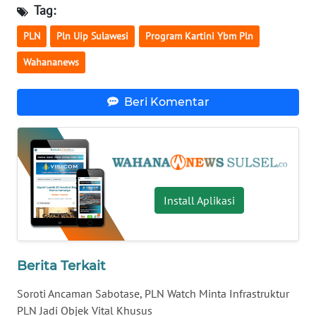
Tag:
WN
PLN
Pln Uip Sulawesi
Program Kartini Ybm Pln
KALTARA
Wahananews
WN
KALSEL
Beri Komentar
WN
KALTIM
WN
Install Aplikasi
SULSEL
WN
GORONTALO
Berita Terkait
WN
Soroti Ancaman Sabotase, PLN Watch Minta Infrastruktur
SULUT
PLN Jadi Objek Vital Khusus