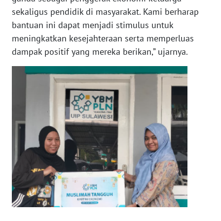
sekaligus pendidik di masyarakat. Kami berharap
bantuan ini dapat menjadi stimulus untuk
WN
BABEL
meningkatkan kesejahteraan serta memperluas
dampak positif yang mereka berikan,” ujarnya.
WN
SUMBAR
WN
SUMSEL
WN
BENGKULU
WN
LAMPUNG
WN
JATENG