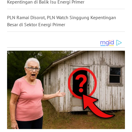
LANGKAT
Kepentingan di Balik Isu Energi Primer
WN
PLN Ramai Disorot, PLN Watch Singgung Kepentingan
TAPANULI
Besar di Sektor Energi Primer
SELATAN
WN
TANJUNG
LESUNG
WN
KARO
WN
SIMALUNGUN
WN
LABUHANBATU