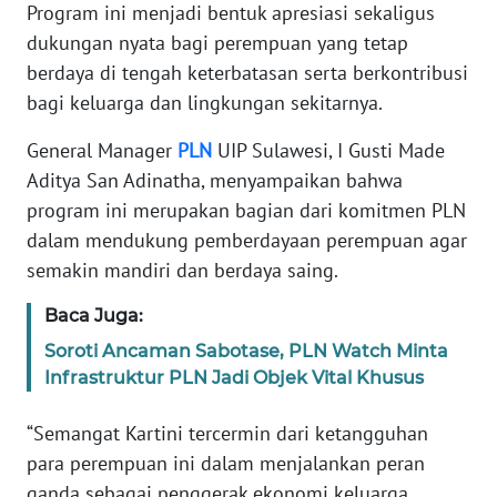
RIAU
Program ini menjadi bentuk apresiasi sekaligus
dukungan nyata bagi perempuan yang tetap
WN
berdaya di tengah keterbatasan serta berkontribusi
SERAMBI
bagi keluarga dan lingkungan sekitarnya.
WN
General Manager
PLN
UIP Sulawesi, I Gusti Made
JAMBI
Aditya San Adinatha, menyampaikan bahwa
program ini merupakan bagian dari komitmen PLN
WN
dalam mendukung pemberdayaan perempuan agar
SULTRA
semakin mandiri dan berdaya saing.
WN
Baca Juga:
NTB
Soroti Ancaman Sabotase, PLN Watch Minta
Infrastruktur PLN Jadi Objek Vital Khusus
WN
SULTENG
“Semangat Kartini tercermin dari ketangguhan
para perempuan ini dalam menjalankan peran
WN
ganda sebagai penggerak ekonomi keluarga
SULBAR