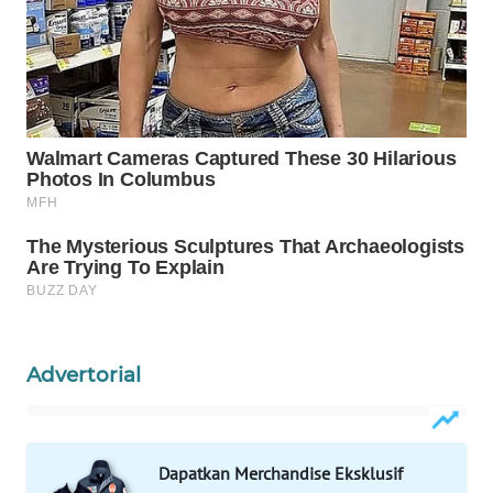
WAHANA
SPORT
WAHANA
UMKM
WAHANA
SELEB
WAHANA
PERSONA
Advertorial
WAHANA
OTOMOTIF
WAHANA
Dapatkan Merchandise Eksklusif
HEALTH