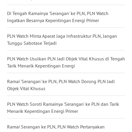
WN
Di Tengah Ramainya 'Serangan' ke PLN, PLN Watch
MALUKU
Ingatkan Besarnya Kepentingan Energi Primer
WN
PLN Watch Minta Aparat Jaga Infrastruktur PLN, Jangan
MALUT
Tunggu Sabotase Terjadi
WN
PLN Watch Usulkan PLN Jadi Objek Vital Khusus di Tengah
DAIRI
Tarik Menarik Kepentingan Energi
WN
Ramai 'Serangan' ke PLN, PLN Watch Dorong PLN Jadi
DANAU
Objek Vital Khusus
TOBA
PLN Watch Soroti Ramainya 'Serangan' ke PLN dan Tarik
WN
NIAS
Menarik Kepentingan Energi Primer
WN
Ramai Serangan ke PLN, PLN Watch Pertanyakan