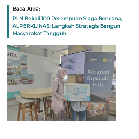
Baca Juga:
WN
BANTEN
PLN Bekali 100 Perempuan Siaga Bencana,
ALPERKLINAS: Langkah Strategis Bangun
Masyarakat Tangguh
WN
NTT
WN
KEPRI
WN
PAPUA
WN
PAPUA
BARAT
WN