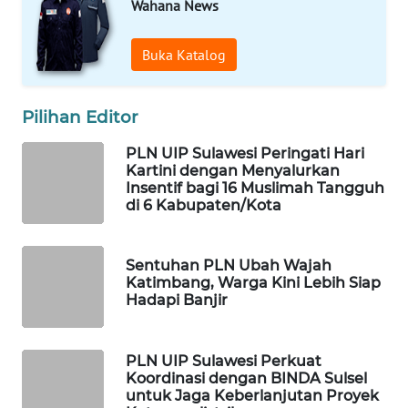
Wahana News
WAHANA
Buka Katalog
DESA
WISATA
Pilihan Editor
LAPAK
WAHANA
PLN UIP Sulawesi Peringati Hari
Kartini dengan Menyalurkan
Insentif bagi 16 Muslimah Tangguh
Wahana
di 6 Kabupaten/Kota
Network
KONSUMEN
Sentuhan PLN Ubah Wajah
LISTRIK
Katimbang, Warga Kini Lebih Siap
Hadapi Banjir
MASYARAKAT
KELISTRIKAN
PLN UIP Sulawesi Perkuat
Koordinasi dengan BINDA Sulsel
WALINKI
untuk Jaga Keberlanjutan Proyek