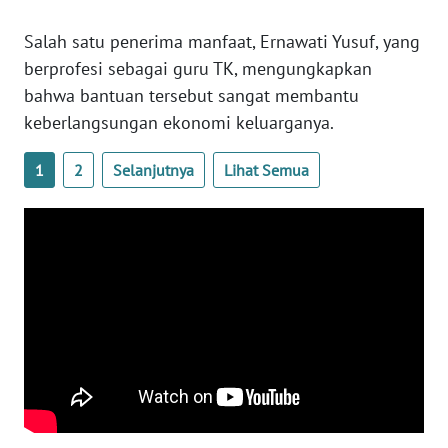
Salah satu penerima manfaat, Ernawati Yusuf, yang
WN
NUSANTARA
berprofesi sebagai guru TK, mengungkapkan
bahwa bantuan tersebut sangat membantu
WN
keberlangsungan ekonomi keluarganya.
JOGJA
1
2
Selanjutnya
Lihat Semua
WN
JATIM
WN
BALI
WN
KALBAR
WN
KALTENG