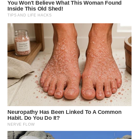
WN
TAPANULI
TENGAH
WN DELI
SERDANG
WN
TEBING
TINGGI
WN
PAKPAK
WN
KARAWANG
WN