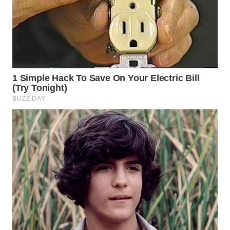
WN
INDRAMAYU
WN
KUNINGAN
WN
MAJALENGKA
WN
SUBANG
WN
SUKABUMI
WN
PURWAKARTA