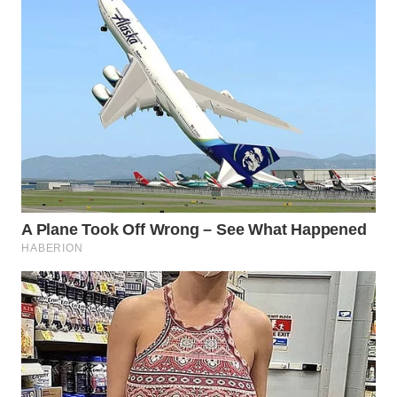
WAHANA
LISTRIK
WAHANA
TRAVEL
WAHANA
TV
WAHANANEWS
ID
WAHANANEWS
CO ID
WAHANANEWS
NET