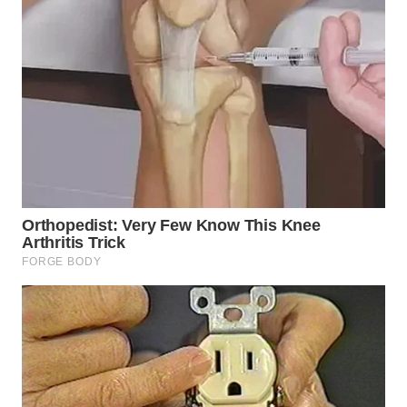
WN
SUMEDANG
WN
CIANJUR
WN
KEPULAUAN
SERIBU
WN
TANGERANG
WN
BINJAI
WN
CIREBON