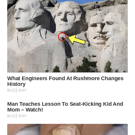
BEKASI
WN
BOGOR
WN
DEPOK
WN
TAPANULI
UTARA
WN
SAMOSIR
WN
PADANG
LAWAS