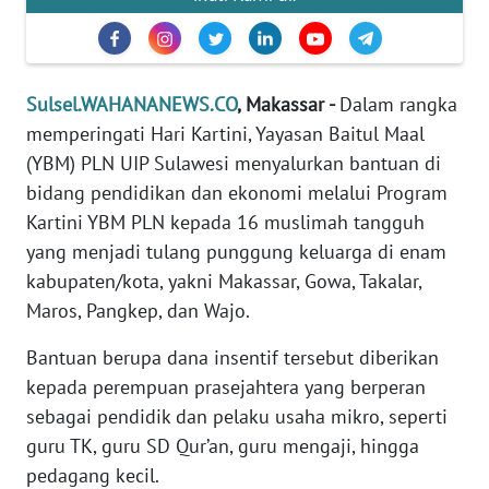
REDAKSI
KARIR
Sulsel.WAHANANEWS.CO
, Makassar -
Dalam rangka
DISCLAIMER
memperingati Hari Kartini, Yayasan Baitul Maal
(YBM) PLN UIP Sulawesi menyalurkan bantuan di
Wahana
bidang pendidikan dan ekonomi melalui Program
News
Kartini YBM PLN kepada 16 muslimah tangguh
Regional
yang menjadi tulang punggung keluarga di enam
kabupaten/kota, yakni Makassar, Gowa, Takalar,
WN
Maros, Pangkep, dan Wajo.
SUMUT
Bantuan berupa dana insentif tersebut diberikan
WN
kepada perempuan prasejahtera yang berperan
JAKARTA
sebagai pendidik dan pelaku usaha mikro, seperti
guru TK, guru SD Qur’an, guru mengaji, hingga
WN
JABAR
pedagang kecil.