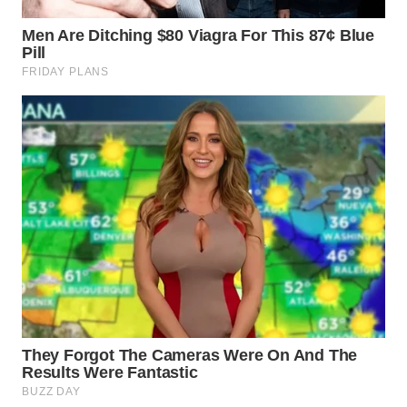
WN
NATUNA
WN
BINTAN
WN
MANDALIKA
WN
LIKUPANG
WN
LABUANBAJO
WN
BORNEO