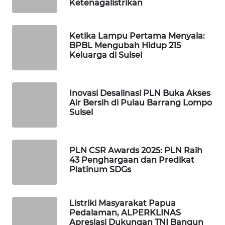
ID
Ketenagalistrikan
MAWAKA
Ketika Lampu Pertama Menyala:
ID
BPBL Mengubah Hidup 215
Keluarga di Sulsel
MARTABAT
NET
Inovasi Desalinasi PLN Buka Akses
PLN
Air Bersih di Pulau Barrang Lompo
WATCH
Sulsel
MKLI
PLN CSR Awards 2025: PLN Raih
43 Penghargaan dan Predikat
LPKKI
Platinum SDGs
LKKI
Listriki Masyarakat Papua
Pedalaman, ALPERKLINAS
KOPEKLIN
Apresiasi Dukungan TNI Bangun