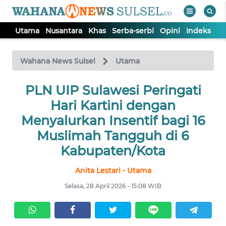
Utama
Nusantara
Khas
Serba-serbi
Opini
Indeks
WAHANA
Tutup
TV
Wahana News Sulsel
Utama
PLN UIP Sulawesi Peringati
UTAMA
Hari Kartini dengan
NUSANTARA
Menyalurkan Insentif bagi 16
Muslimah Tangguh di 6
KHAS
Kabupaten/Kota
Anita Lestari - Utama
SERBA-
SERBI
Selasa, 28 April 2026 - 15:08 WIB
OPINI