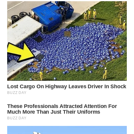
Wahana
Media
Group
WAHANA
NEWS
WAHANA
TANI
WAHANA
ADVOKAT
WAHANA
INFRASTRUKTUR
WAHANA
KONSUMEN