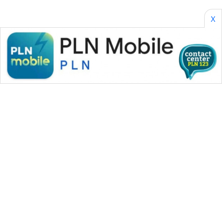
X
WAHANA MEDIA GROUP
|
|
|
WAHANA NEWS co
WAHANA TANI
WAHANA ADVOKAT
|
|