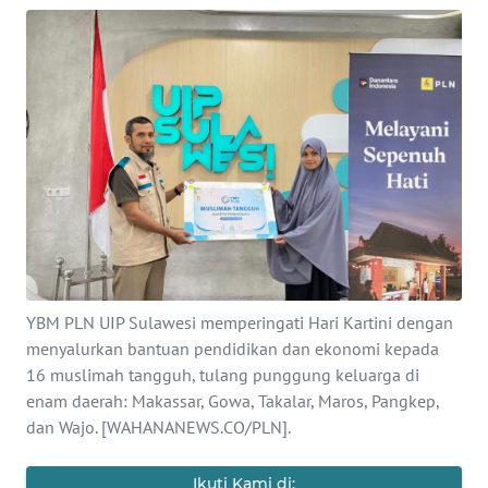
Informasi
INDEKS
BERITA
KONTAK
KAMI
INFO
IKLAN
TENTANG
YBM PLN UIP Sulawesi memperingati Hari Kartini dengan
KAMI
menyalurkan bantuan pendidikan dan ekonomi kepada
16 muslimah tangguh, tulang punggung keluarga di
PEDOMAN
enam daerah: Makassar, Gowa, Takalar, Maros, Pangkep,
MEDIA
dan Wajo. [WAHANANEWS.CO/PLN].
SIBER
Ikuti Kami di: