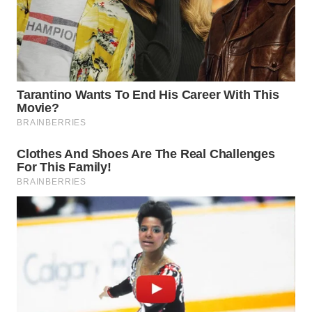
WN
SUMEDANG
WN
CIANJUR
WN
KEPULAUAN
SERIBU
WN
TANGERANG
WN
BINJAI
WN
CIREBON