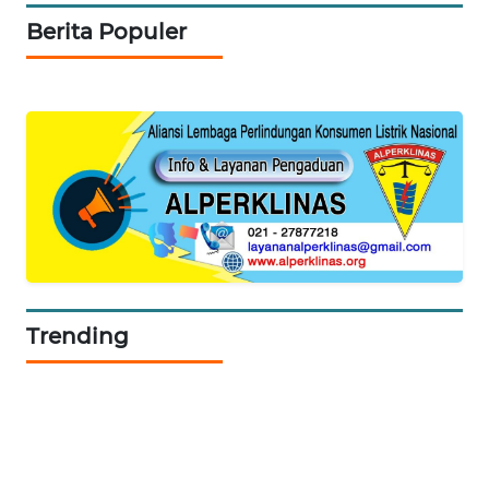
Berita Populer
SIBARAGAS
NEWS
METRO
SIANTAR
NEWS
METRO
MEDAN
NEWS
Trending
METRO
JAKARTA
NEWS
KRT
NEWS