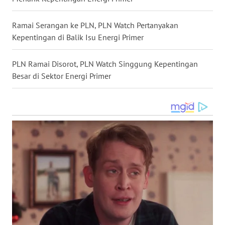
WN
Ramai Serangan ke PLN, PLN Watch Pertanyakan
MALUKU
Kepentingan di Balik Isu Energi Primer
WN
PLN Ramai Disorot, PLN Watch Singgung Kepentingan
MALUT
Besar di Sektor Energi Primer
WN
DAIRI
WN
DANAU
TOBA
WN
NIAS
WN