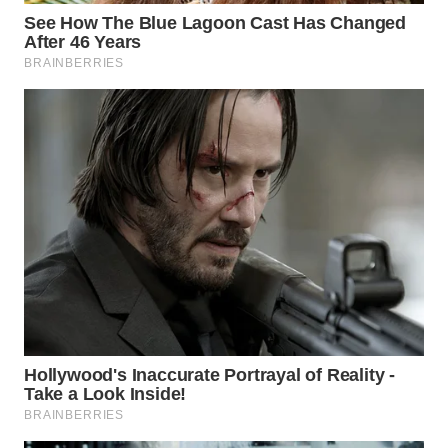
WN
PRIANGAN
TIMUR
WN
SEMARANG
WN
SOLO
WN
BOROBUDUR
WN
MADURA
WN
SURABAYA