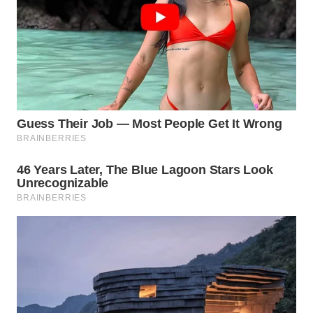
Wahana
Media
Group
WAHANA
NEWS
WAHANA
TANI
WAHANA
ADVOKAT
WAHANA
INFRASTRUKTUR
WAHANA
KONSUMEN