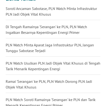
Soroti Ancaman Sabotase, PLN Watch Minta Infrastruktur
WN
PLN Jadi Objek Vital Khusus
KALTARA
Di Tengah Ramainya 'Serangan' ke PLN, PLN Watch
WN
KALSEL
Ingatkan Besarnya Kepentingan Energi Primer
WN
PLN Watch Minta Aparat Jaga Infrastruktur PLN, Jangan
KALTIM
Tunggu Sabotase Terjadi
WN
PLN Watch Usulkan PLN Jadi Objek Vital Khusus di Tengah
SULSEL
Tarik Menarik Kepentingan Energi
WN
Ramai 'Serangan' ke PLN, PLN Watch Dorong PLN Jadi
GORONTALO
Objek Vital Khusus
WN
PLN Watch Soroti Ramainya 'Serangan' ke PLN dan Tarik
SULUT
Menarik Kepentingan Energi Primer