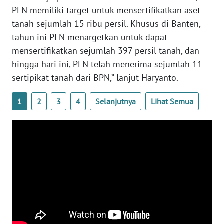
PLN memiliki target untuk mensertifikatkan aset
tanah sejumlah 15 ribu persil. Khusus di Banten,
WN
BABEL
tahun ini PLN menargetkan untuk dapat
mensertifikatkan sejumlah 397 persil tanah, dan
WN
hingga hari ini, PLN telah menerima sejumlah 11
SUMBAR
sertipikat tanah dari BPN,” lanjut Haryanto.
WN
1
2
3
4
Selanjutnya
Lihat Semua
SUMSEL
WN
BENGKULU
WN
LAMPUNG
WN
JATENG