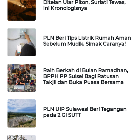
ID
Ditelan Ular Piton, Suriati Tewas,
Ini Kronologisnya
MAWAKA
ID
PLN Beri Tips Listrik Rumah Aman
MARTABAT
Sebelum Mudik, Simak Caranya!
NET
PLN
WATCH
Raih Berkah di Bulan Ramadhan,
BPPH PP Sulsel Bagi Ratusan
Takjil dan Buka Puasa Bersama
MKLI
LPKKI
PLN UIP Sulawesi Beri Tegangan
pada 2 GI SUTT
LKKI
KOPEKLIN