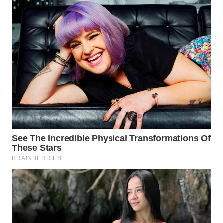
WN
NATUNA
WN
BINTAN
WN
MANDALIKA
WN
LIKUPANG
WN
LABUANBAJO
WN
BORNEO