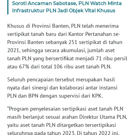
RIAU
Soroti Ancaman Sabotase, PLN Watch Minta
Infrastruktur PLN Jadi Objek Vital Khusus
WN
SERAMBI
Khusus di Provinsi Banten, PLN telah menerima
sertipikat tanah baru dari Kantor Pertanahan se-
WN
Provinsi Banten sebanyak 251 sertipikat di tahun
JAMBI
2021, sehingga secara akumulasi, jumlah aset
tanah PLN yang bersertifikat menjadi 71 ribu persil
WN
atau 67% dari total 106 ribu aset tanah PLN.
SULTRA
Seluruh pencapaian tersebut merupakan hasil
WN
nyata dari sinergi dan kolaborasi antar instansi
NTB
PLN dan BPN dengan supervisi dari KPK.
WN
“Program penyelesaian sertipikasi aset tanah PLN
SULTENG
masih berlanjut sesuai arahan Direktur Utama PLN,
yaitu aset tanah PLN ditargetkan tersertipikasi
WN
seluruhnya pada tahun 2023. Di tahun 2022 ini,
SULBAR