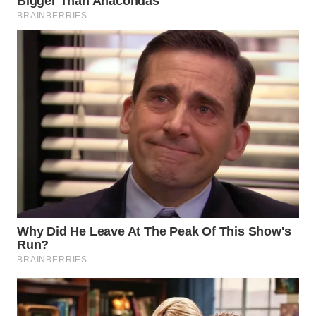
WN
TAPANULI
TENGAH
WN DELI
SERDANG
WN
TEBING
TINGGI
WN
PAKPAK
WN
KARAWANG
WN