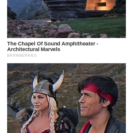
WAHANA
LISTRIK
WAHANA
TRAVEL
WAHANA
TV
WAHANANEWS
ID
WAHANANEWS
CO ID
WAHANANEWS
NET