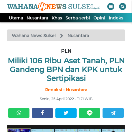
Utama
Nusantara
Khas
Serba-serbi
Opini
Indeks
WAHANA
Tutup
TV
Wahana News Sulsel
Nusantara
PLN
UTAMA
Miliki 106 Ribu Aset Tanah, PLN
NUSANTARA
Gandeng BPN dan KPK untuk
Sertipikasi
KHAS
Redaksi - Nusantara
Senin, 25 April 2022 - 11:21 WIB
SERBA-
SERBI
OPINI