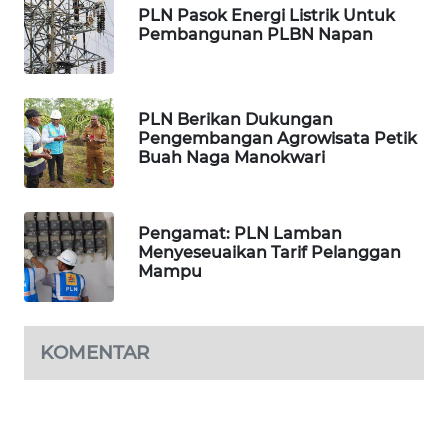
PLN Pasok Energi Listrik Untuk
Pembangunan PLBN Napan
PORTAL
KONSUMEN
FORWAMKI
PLN Berikan Dukungan
Pengembangan Agrowisata Petik
Buah Naga Manokwari
ALPERKLINAS
FORJASIDA
Pengamat: PLN Lamban
Menyeseuaikan Tarif Pelanggan
Mampu
TAMBANG
NEWS
SITUNGIR
KOMENTAR
NEWS
SIDIKALANG
NEWS