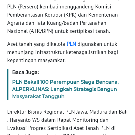
REDAKSI
PLN (Persero) kembali menggandeng Komisi
Pemberantasan Korupsi (KPK) dan Kementerian
KARIR
Agraria dan Tata Ruang/Badan Pertanahan
Nasional (ATR/BPN) untuk sertipikasi tanah.
DISCLAIMER
Aset tanah yang dikelola
PLN
digunakan untuk
menunjang infrastruktur ketenagalistrikan bagi
Wahana
News
kepentingan masyarakat.
Regional
Baca Juga:
WN
PLN Bekali 100 Perempuan Siaga Bencana,
SUMUT
ALPERKLINAS: Langkah Strategis Bangun
Masyarakat Tangguh
WN
JAKARTA
Direktur Bisnis Regional PLN Jawa, Madura dan Bali
, Haryanto WS dalam Rapat Monitoring dan
WN
Evaluasi Progres Sertipikasi Aset Tanah PLN di
JABAR