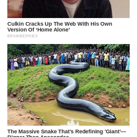
LANGKAT
WN
TAPANULI
SELATAN
WN
TANJUNG
LESUNG
WN
KARO
WN
SIMALUNGUN
WN
LABUHANBATU