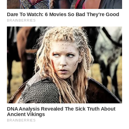
WAHANA
SPORT
WAHANA
UMKM
WAHANA
SELEB
WAHANA
PERSONA
WAHANA
OTOMOTIF
WAHANA
HEALTH