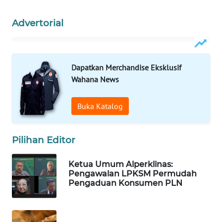
WAHANA
Advertorial
DESA
WISATA
Dapatkan Merchandise Eksklusif
LAPAK
WAHANA
Wahana News
Wahana
Buka Katalog
Network
Pilihan Editor
KONSUMEN
LISTRIK
Ketua Umum Alperklinas:
Pengawalan LPKSM Permudah
MASYARAKAT
Pengaduan Konsumen PLN
KELISTRIKAN
WALINKI