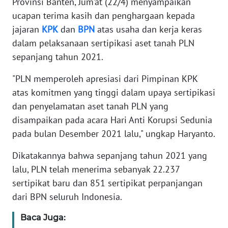
Provinsi Banten, Jum’at (22/4) menyampaikan
ucapan terima kasih dan penghargaan kepada
WN
jajaran
KPK
dan
BPN
atas usaha dan kerja keras
BANTEN
dalam pelaksanaan sertipikasi aset tanah PLN
sepanjang tahun 2021.
WN
NTT
"PLN memperoleh apresiasi dari Pimpinan KPK
atas komitmen yang tinggi dalam upaya sertipikasi
WN
KEPRI
dan penyelamatan aset tanah PLN yang
disampaikan pada acara Hari Anti Korupsi Sedunia
WN
pada bulan Desember 2021 lalu," ungkap Haryanto.
PAPUA
Dikatakannya bahwa sepanjang tahun 2021 yang
lalu, PLN telah menerima sebanyak 22.237
WN
PAPUA
sertipikat baru dan 851 sertipikat perpanjangan
BARAT
dari BPN seluruh Indonesia.
Baca Juga:
WN