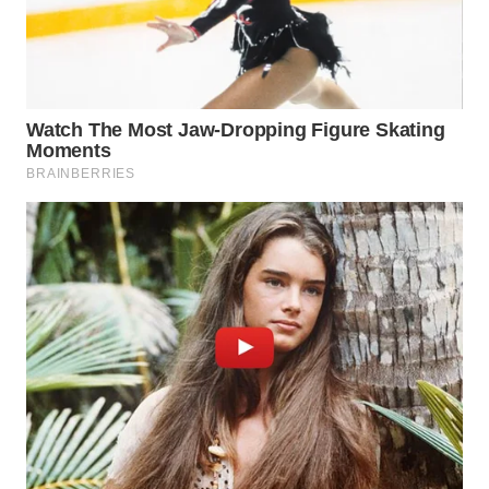
WN
INDRAMAYU
WN
KUNINGAN
WN
MAJALENGKA
WN
SUBANG
WN
SUKABUMI
WN
PURWAKARTA