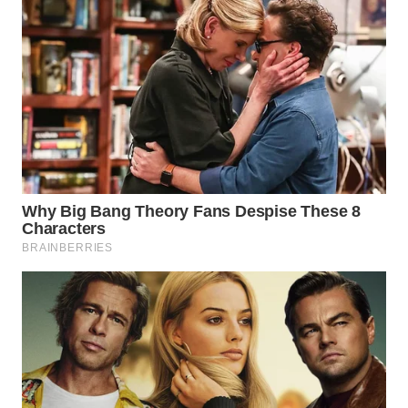
BEKASI
WN
BOGOR
WN
DEPOK
WN
TAPANULI
UTARA
WN
SAMOSIR
WN
PADANG
LAWAS