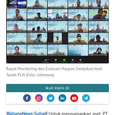
Informasi
INDEKS
BERITA
KONTAK
KAMI
INFO
IKLAN
Rapat Monitoring dan Evaluasi Progres Sertipikasi Aset
Tanah PLN (Foto: Istimewa)
TENTANG
KAMI
Ikuti Kami di:
PEDOMAN
MEDIA
SIBER
WahanaNews-Sulsel
|
Untuk mengamankan aset, PT