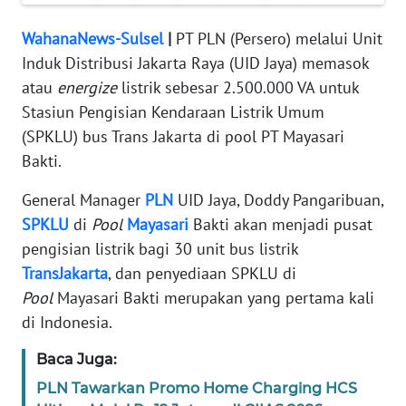
REDAKSI
WahanaNews-Sulsel
|
PT PLN (Persero) melalui Unit
Induk Distribusi Jakarta Raya (UID Jaya) memasok
KARIR
atau
energize
listrik sebesar 2.500.000 VA untuk
DISCLAIMER
Stasiun Pengisian Kendaraan Listrik Umum
(SPKLU) bus Trans Jakarta di pool PT Mayasari
Wahana
Bakti.
News
Regional
General Manager
PLN
UID Jaya, Doddy Pangaribuan,
SPKLU
di
Pool
Mayasari
Bakti akan menjadi pusat
WN
pengisian listrik bagi 30 unit bus listrik
SUMUT
TransJakarta
, dan penyediaan SPKLU di
Pool
Mayasari Bakti merupakan yang pertama kali
WN
di Indonesia.
JAKARTA
Baca Juga:
WN
PLN Tawarkan Promo Home Charging HCS
JABAR