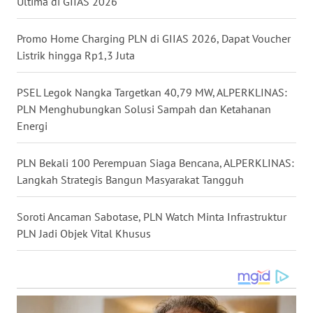
Ultima di GIIAS 2026
WN
Promo Home Charging PLN di GIIAS 2026, Dapat Voucher
MALUKU
Listrik hingga Rp1,3 Juta
WN
PSEL Legok Nangka Targetkan 40,79 MW, ALPERKLINAS:
MALUT
PLN Menghubungkan Solusi Sampah dan Ketahanan
Energi
WN
DAIRI
PLN Bekali 100 Perempuan Siaga Bencana, ALPERKLINAS:
Langkah Strategis Bangun Masyarakat Tangguh
WN
DANAU
TOBA
Soroti Ancaman Sabotase, PLN Watch Minta Infrastruktur
PLN Jadi Objek Vital Khusus
WN
NIAS
WN