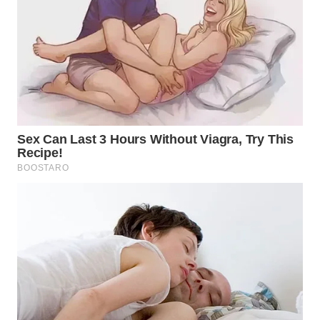
WN
NATUNA
WN
BINTAN
WN
MANDALIKA
WN
LIKUPANG
WN
LABUANBAJO
WN
BORNEO