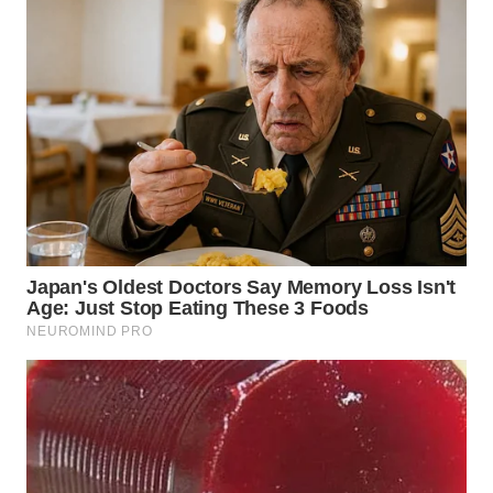
LANGKAT
WN
TAPANULI
SELATAN
WN
TANJUNG
LESUNG
WN
KARO
WN
SIMALUNGUN
WN
LABUHANBATU