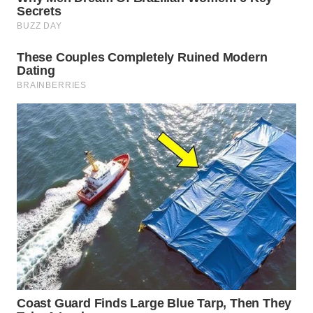
WAHANA
LISTRIK
WAHANA
TRAVEL
WAHANA
TV
WAHANANEWS
ID
WAHANANEWS
CO ID
WAHANANEWS
NET