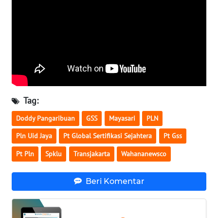
WN
NUSANTARA
WN
JOGJA
WN
Tag:
JATIM
Doddy Pangaribuan
GSS
Mayasari
PLN
WN
Pln Uid Jaya
Pt Global Sertifikasi Sejahtera
Pt Gss
BALI
Pt Pln
Spklu
Transjakarta
Wahananewsco
WN
KALBAR
Beri Komentar
WN
KALTENG