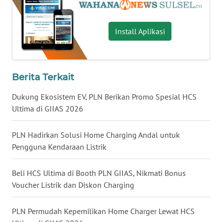
WN
KALTARA
Install Aplikasi
WN
KALSEL
Berita Terkait
WN
Dukung Ekosistem EV, PLN Berikan Promo Spesial HCS
KALTIM
Ultima di GIIAS 2026
WN
PLN Hadirkan Solusi Home Charging Andal untuk
SULSEL
Pengguna Kendaraan Listrik
WN
Beli HCS Ultima di Booth PLN GIIAS, Nikmati Bonus
GORONTALO
Voucher Listrik dan Diskon Charging
WN
PLN Permudah Kepemilikan Home Charger Lewat HCS
SULUT