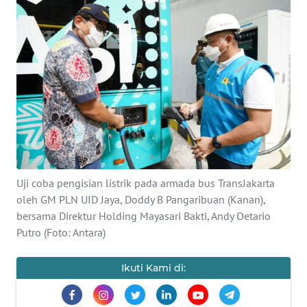
Informasi
INDEKS
BERITA
KONTAK
KAMI
INFO
IKLAN
Uji coba pengisian listrik pada armada bus TransJakarta
oleh GM PLN UID Jaya, Doddy B Pangaribuan (Kanan),
TENTANG
bersama Direktur Holding Mayasari Bakti, Andy Oetario
KAMI
Putro (Foto: Antara)
PEDOMAN
MEDIA
Ikuti Kami di:
SIBER