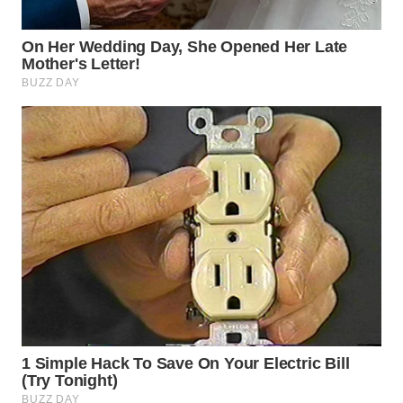
WN
SUMEDANG
WN
CIANJUR
WN
KEPULAUAN
SERIBU
WN
TANGERANG
WN
BINJAI
WN
CIREBON