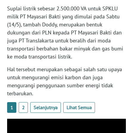
Suplai listrik sebesar 2.500.000 VA untuk SPKLU
WN
milik PT Mayasari Bakti yang dimulai pada Sabtu
BABEL
(14/5), tambah Doddy, merupakan bentuk
dukungan dari PLN kepada PT Mayasari Bakti dan
WN
juga PT TransJakarta untuk beralih dari moda
SUMBAR
transportasi berbahan bakar minyak dan gas bumi
ke moda transportasi listrik.
WN
SUMSEL
Hal tersebut merupakan sebagai salah satu upaya
untuk mengurangi emisi karbon dan juga
WN
mengurangi penggunaan sumber energi tidak
BENGKULU
terbarukan.
WN
1
2
Selanjutnya
Lihat Semua
LAMPUNG
WN
JATENG