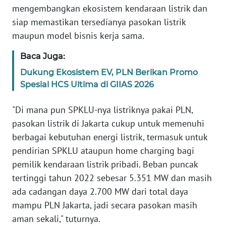
RIAU
mengembangkan ekosistem kendaraan listrik dan
siap memastikan tersedianya pasokan listrik
WN
maupun model bisnis kerja sama.
SERAMBI
Baca Juga:
WN
Dukung Ekosistem EV, PLN Berikan Promo
JAMBI
Spesial HCS Ultima di GIIAS 2026
WN
"Di mana pun SPKLU-nya listriknya pakai PLN,
SULTRA
pasokan listrik di Jakarta cukup untuk memenuhi
berbagai kebutuhan energi listrik, termasuk untuk
WN
pendirian SPKLU ataupun home charging bagi
NTB
pemilik kendaraan listrik pribadi. Beban puncak
WN
tertinggi tahun 2022 sebesar 5.351 MW dan masih
SULTENG
ada cadangan daya 2.700 MW dari total daya
mampu PLN Jakarta, jadi secara pasokan masih
WN
aman sekali," tuturnya.
SULBAR