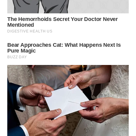
BEKASI
WN
BOGOR
WN
DEPOK
WN
TAPANULI
UTARA
WN
SAMOSIR
WN
PADANG
LAWAS