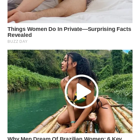
Wahana
Media
Group
WAHANA
NEWS
WAHANA
TANI
WAHANA
ADVOKAT
WAHANA
INFRASTRUKTUR
WAHANA
KONSUMEN