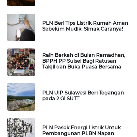
ID
MAWAKA
ID
PLN Beri Tips Listrik Rumah Aman
Sebelum Mudik, Simak Caranya!
MARTABAT
NET
Raih Berkah di Bulan Ramadhan,
BPPH PP Sulsel Bagi Ratusan
PLN
Takjil dan Buka Puasa Bersama
WATCH
MKLI
PLN UIP Sulawesi Beri Tegangan
pada 2 GI SUTT
LPKKI
LKKI
PLN Pasok Energi Listrik Untuk
KOPEKLIN
Pembangunan PLBN Napan