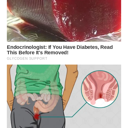
WN
TAPANULI
TENGAH
WN DELI
SERDANG
WN
TEBING
TINGGI
WN
PAKPAK
WN
KARAWANG
WN