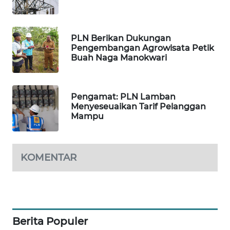
PORTAL
KONSUMEN
PLN Berikan Dukungan
Pengembangan Agrowisata Petik
Buah Naga Manokwari
FORWAMKI
ALPERKLINAS
Pengamat: PLN Lamban
Menyeseuaikan Tarif Pelanggan
FORJASIDA
Mampu
TAMBANG
NEWS
KOMENTAR
SITUNGIR
NEWS
SIDIKALANG
Berita Populer
NEWS