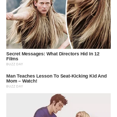
WN
PRIANGAN
TIMUR
WN
SEMARANG
WN
SOLO
WN
BOROBUDUR
WN
MADURA
WN
SURABAYA