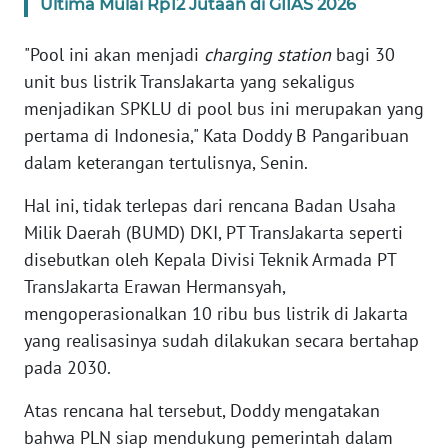
Ultima Mulai Rp12 Jutaan di GIIAS 2026
WN
"Pool ini akan menjadi
charging station
bagi 30
BANTEN
unit bus listrik TransJakarta yang sekaligus
menjadikan SPKLU di pool bus ini merupakan yang
WN
NTT
pertama di Indonesia," Kata Doddy B Pangaribuan
dalam keterangan tertulisnya, Senin.
WN
Hal ini, tidak terlepas dari rencana Badan Usaha
KEPRI
Milik Daerah (BUMD) DKI, PT TransJakarta seperti
disebutkan oleh Kepala Divisi Teknik Armada PT
WN
PAPUA
TransJakarta Erawan Hermansyah,
mengoperasionalkan 10 ribu bus listrik di Jakarta
WN
yang realisasinya sudah dilakukan secara bertahap
PAPUA
pada 2030.
BARAT
Atas rencana hal tersebut, Doddy mengatakan
WN
bahwa PLN siap mendukung pemerintah dalam