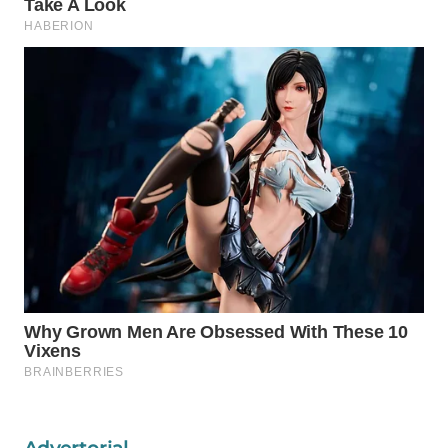
WAHANA
SPORT
WAHANA
UMKM
WAHANA
SELEB
WAHANA
PERSONA
WAHANA
OTOMOTIF
WAHANA
HEALTH