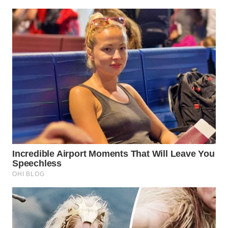
WN
INDRAMAYU
WN
KUNINGAN
WN
MAJALENGKA
WN
SUBANG
WN
SUKABUMI
WN
PURWAKARTA