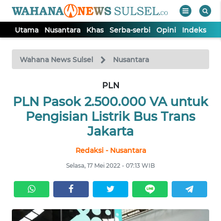
Utama
Nusantara
Khas
Serba-serbi
Opini
Indeks
WAHANA
Tutup
TV
Wahana News Sulsel
Nusantara
PLN
UTAMA
PLN Pasok 2.500.000 VA untuk
NUSANTARA
Pengisian Listrik Bus Trans
Jakarta
KHAS
Redaksi - Nusantara
Selasa, 17 Mei 2022 - 07:13 WIB
SERBA-
SERBI
OPINI