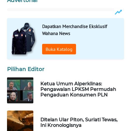
Advertorial
WAHANA
DESA
WISATA
Dapatkan Merchandise Eksklusif
Wahana News
LAPAK
WAHANA
Buka Katalog
Wahana
Network
Pilihan Editor
KONSUMEN
Ketua Umum Alperklinas:
LISTRIK
Pengawalan LPKSM Permudah
Pengaduan Konsumen PLN
MASYARAKAT
KELISTRIKAN
Ditelan Ular Piton, Suriati Tewas,
WALINKI
Ini Kronologisnya