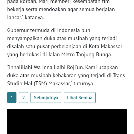
RIAU
pada korban. Mari memberi kesempatan tim
bekerja serta mendoakan agar semua berjalan
WN
lancar." katanya.
SERAMBI
Gubernur termuda di Indonesia pun
menyampaikan duka atas musibah yang terjadi
WN
JAMBI
disalah satu pusat perbelanjaan di Kota Makassar
yang berlokasi di Jalan Metro Tanjung Bunga.
WN
"Innalillahi Wa Inna Ilaihi Roji'un. Kami ucapkan
SULTRA
duka atas musibah kebakaran yang terjadi di Trans
WN
Studio Mal (TSM) Makassar," tuturnya.
NTB
1
2
Selanjutnya
Lihat Semua
WN
SULTENG
WN
SULBAR