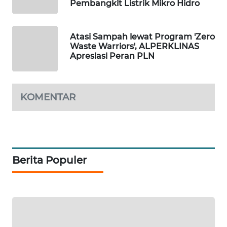
ID
Pembangkit Listrik Mikro Hidro
MAWAKA
Atasi Sampah lewat Program 'Zero
ID
Waste Warriors', ALPERKLINAS
Apresiasi Peran PLN
MARTABAT
NET
KOMENTAR
PLN
WATCH
MKLI
Berita Populer
LPKKI
LKKI
KOPEKLIN