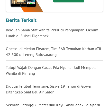
WN
NUSANTARA
Berita Terkait
WN
Berduan Sama Staf Wanita PPPK di Penginapan, Oknum
JOGJA
Lurah di Sulsel Digerebek
WN
Operasi di Medan Ekstrem, Tim SAR Temukan Korban ATR
JATIM
42-500 di Lereng Bulusaraung
WN
Tutupi Wajah Dengan Cadar, Pria Nyamar Jadi Mempelai
BALI
Wanita di Pinrang
WN
Diduga Terlibat Terorisme, Siswa 19 Tahun di Gowa
KALBAR
Ditangkap Saat Beli Air Galon
WN
Sekolah Setinggi 6 Meter dari Kayu, Anak-anak Belajar di
KALTENG