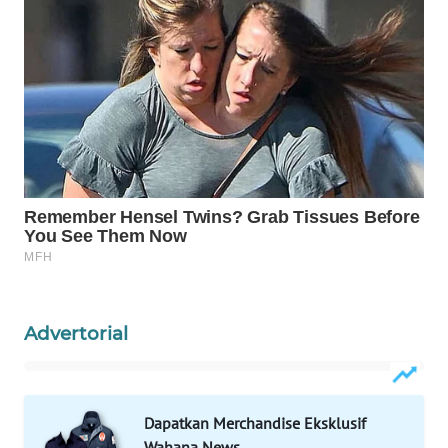
WAHANA
LISTRIK
WAHANA
TRAVEL
WAHANA
TV
WAHANANEWS
ID
Advertorial
WAHANANEWS
CO ID
WAHANANEWS
Dapatkan Merchandise Eksklusif
NET
Wahana News