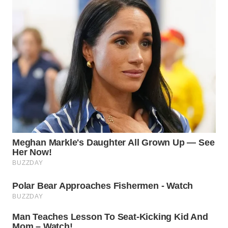
WN
PRIANGAN
TIMUR
WN
SEMARANG
WN
SOLO
WN
BOROBUDUR
WN
MADURA
WN
SURABAYA