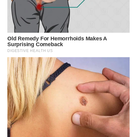
WN
SUMEDANG
WN
CIANJUR
WN
KEPULAUAN
SERIBU
WN
TANGERANG
WN
BINJAI
WN
CIREBON