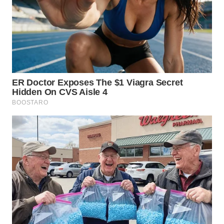
WN
MALUKU
WN
MALUT
WN
DAIRI
WN
DANAU
TOBA
WN
NIAS
WN