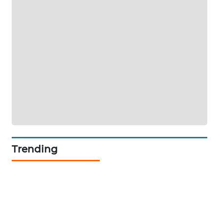
PORTAL
KONSUMEN
FORWAMKI
ALPERKLINAS
FORJASIDA
TAMBANG
NEWS
Trending
SITUNGIR
NEWS
SIDIKALANG
NEWS