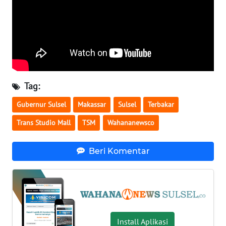
WN
BABEL
WN
SUMBAR
Tag:
WN
Gubernur Sulsel
Makassar
Sulsel
Terbakar
SUMSEL
Trans Studio Mall
TSM
Wahananewsco
WN
BENGKULU
Beri Komentar
WN
LAMPUNG
WN
Install Aplikasi
JATENG