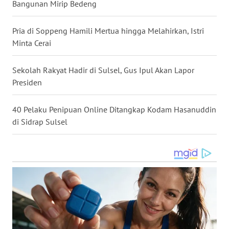
Bangunan Mirip Bedeng
WN
Pria di Soppeng Hamili Mertua hingga Melahirkan, Istri
KALTARA
Minta Cerai
WN
Sekolah Rakyat Hadir di Sulsel, Gus Ipul Akan Lapor
KALSEL
Presiden
WN
KALTIM
40 Pelaku Penipuan Online Ditangkap Kodam Hasanuddin
di Sidrap Sulsel
WN
SULSEL
WN
GORONTALO
WN
SULUT