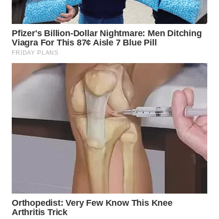
LANGKAT
WN
TAPANULI
SELATAN
WN
TANJUNG
LESUNG
WN
KARO
WN
SIMALUNGUN
WN
LABUHANBATU