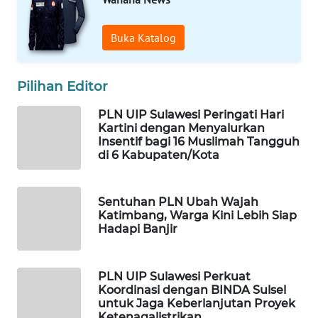
WAHANA
Buka Katalog
SPORT
Pilihan Editor
WAHANA
UMKM
PLN UIP Sulawesi Peringati Hari
Kartini dengan Menyalurkan
WAHANA
Insentif bagi 16 Muslimah Tangguh
SELEB
di 6 Kabupaten/Kota
WAHANA
Sentuhan PLN Ubah Wajah
PERSONA
Katimbang, Warga Kini Lebih Siap
Hadapi Banjir
WAHANA
OTOMOTIF
PLN UIP Sulawesi Perkuat
Koordinasi dengan BINDA Sulsel
WAHANA
untuk Jaga Keberlanjutan Proyek
HEALTH
Ketenagalistrikan