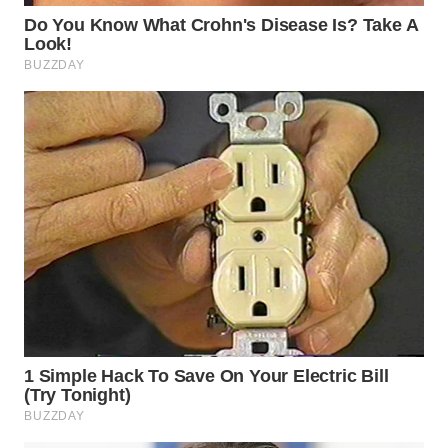
WN
INDRAMAYU
WN
KUNINGAN
WN
MAJALENGKA
WN
SUBANG
WN
SUKABUMI
WN
PURWAKARTA