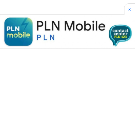
X
WAHANA MEDIA GROUP
|
|
|
WAHANA NEWS co
WAHANA TANI
WAHANA ADVOKAT
|
|
WAHANA INFRASTRUKTUR
WAHANA KONSUMEN