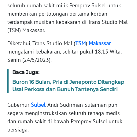
REDAKSI
seluruh rumah sakit milik Pemprov Sulsel untuk
memberikan pertolongan pertama korban
KARIR
terdampak musibah kebakaran di Trans Studio Mal
(TSM) Makassar.
DISCLAIMER
Diketahui, Trans Studio Mal (
TSM
)
Makassar
mengalami kebakaran, sekitar pukul 18.15 Wita,
Wahana
News
Senin (24/5/2023).
Regional
Baca Juga:
WN
Buron 16 Bulan, Pria di Jeneponto Ditangkap
SUMUT
Usai Perkosa dan Bunuh Tantenya Sendiri
WN
Gubernur
Sulsel
, Andi Sudirman Sulaiman pun
JAKARTA
segera menginstruksikan seluruh tenaga medis
dan rumah sakit di bawah Pemprov Sulsel untuk
WN
bersiaga.
JABAR