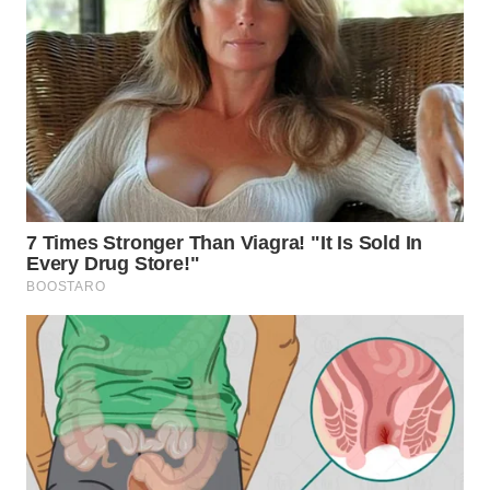
BEKASI
WN
BOGOR
WN
DEPOK
WN
TAPANULI
UTARA
WN
SAMOSIR
WN
PADANG
LAWAS