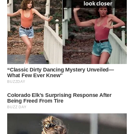
Wahana
Media
Group
WAHANA
NEWS
WAHANA
TANI
WAHANA
ADVOKAT
WAHANA
INFRASTRUKTUR
WAHANA
KONSUMEN