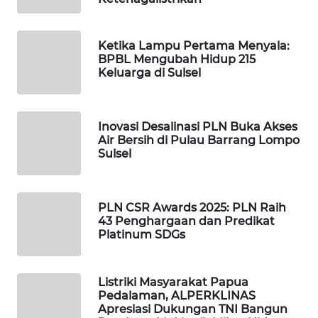
WAHANA
DESA
Ketika Lampu Pertama Menyala:
WISATA
BPBL Mengubah Hidup 215
Keluarga di Sulsel
LAPAK
WAHANA
Inovasi Desalinasi PLN Buka Akses
Air Bersih di Pulau Barrang Lompo
Wahana
Sulsel
Network
KONSUMEN
PLN CSR Awards 2025: PLN Raih
LISTRIK
43 Penghargaan dan Predikat
Platinum SDGs
MASYARAKAT
KELISTRIKAN
Listriki Masyarakat Papua
Pedalaman, ALPERKLINAS
WALINKI
Apresiasi Dukungan TNI Bangun