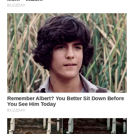
WN
NATUNA
WN
BINTAN
WN
MANDALIKA
WN
LIKUPANG
WN
LABUANBAJO
WN
BORNEO