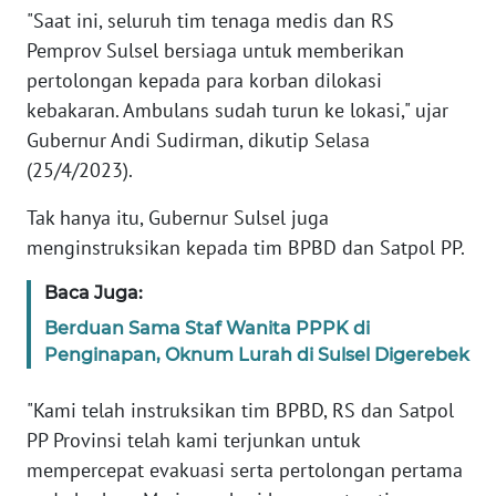
"Saat ini, seluruh tim tenaga medis dan RS
WN
Pemprov Sulsel bersiaga untuk memberikan
BANTEN
pertolongan kepada para korban dilokasi
kebakaran. Ambulans sudah turun ke lokasi," ujar
WN
Gubernur Andi Sudirman, dikutip Selasa
NTT
(25/4/2023).
WN
Tak hanya itu, Gubernur Sulsel juga
KEPRI
menginstruksikan kepada tim BPBD dan Satpol PP.
WN
Baca Juga:
PAPUA
Berduan Sama Staf Wanita PPPK di
Penginapan, Oknum Lurah di Sulsel Digerebek
WN
PAPUA
"Kami telah instruksikan tim BPBD, RS dan Satpol
BARAT
PP Provinsi telah kami terjunkan untuk
mempercepat evakuasi serta pertolongan pertama
WN