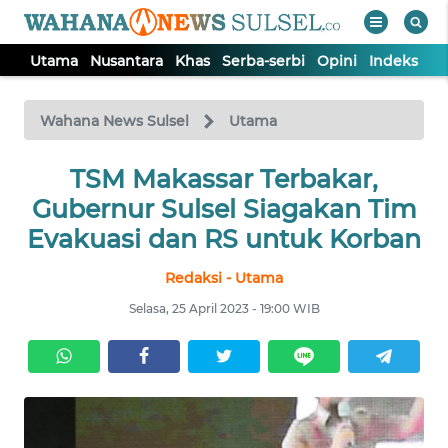
Utama
Nusantara
Khas
Serba-serbi
Opini
Indeks
WAHANA
Tutup
TV
Wahana News Sulsel
Utama
TSM Makassar Terbakar,
UTAMA
Gubernur Sulsel Siagakan Tim
NUSANTARA
Evakuasi dan RS untuk Korban
Redaksi - Utama
KHAS
Selasa, 25 April 2023 - 19:00 WIB
SERBA-
SERBI
OPINI