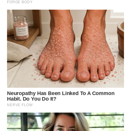
WN
TAPANULI
TENGAH
WN DELI
SERDANG
WN
TEBING
TINGGI
WN
PAKPAK
WN
KARAWANG
WN