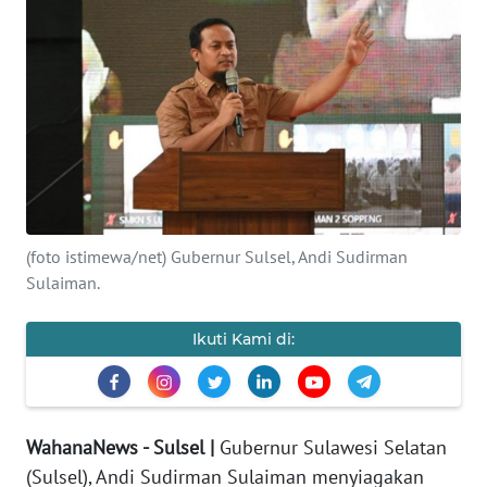
Informasi
INDEKS
BERITA
KONTAK
KAMI
INFO
(foto istimewa/net) Gubernur Sulsel, Andi Sudirman
IKLAN
Sulaiman.
TENTANG
Ikuti Kami di:
KAMI
PEDOMAN
MEDIA
WahanaNews - Sulsel |
Gubernur Sulawesi Selatan
SIBER
(Sulsel), Andi Sudirman Sulaiman menyiagakan