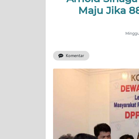
Maju Jika 8
INDEKS
BERITA
Minggu,
KONTAK
KAMI
Komentar
INFO
IKLAN
TENTANG
KAMI
PEDOMAN
MEDIA
SIBER
REDAKSI