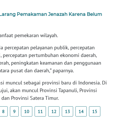
sel, Larang Pemakaman Jenazah Karena Belum
nfaat pemekaran wilayah.
da percepatan pelayanan publik, percepatan
, percepatan pertumbuhan ekonomi daerah,
aerah, peningkatan keamanan dan penggunaan
tara pusat dan daerah,” paparnya.
 muncul sebagai provinsi baru di Indonesia. Di
ujui, akan muncul Provinsi Tapanuli, Provinsi
 dan Provinsi Satera Timur.
8
9
10
11
12
13
14
15