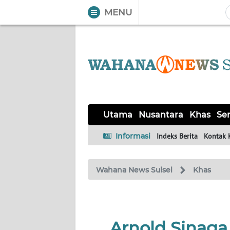
MENU
WAHANA
Tutup
TV
UTAMA
NUSANTARA
Utama
Nusantara
Khas
Ser
KHAS
Informasi
Indeks Berita
Kontak 
SERBA-
Wahana News Sulsel
Khas
SERBI
OPINI
Arnold Sinaga
Informasi