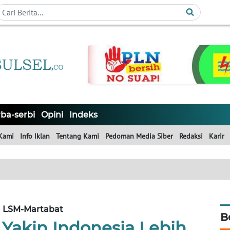
ba-serbi
Opini
Indeks
Kami
Info Iklan
Tentang Kami
Pedoman Media Siber
Redaksi
Karir
LSM-Martabat
B
 Yakin Indonesia Lebih