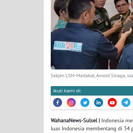
KARIR
DISCLAIMER
Wahana
News
Regional
WN
Sekjen LSM-Martabat, Arnold Sinaga, saa
SUMUT
Ikuti Kami di:
WN
JAKARTA
WN
JABAR
WahanaNews-Sulsel |
Indonesia mer
luas Indonesia membentang di 34 p