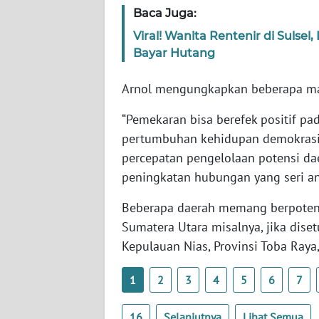
Baca Juga:
WN
SERAMBI
Viral! Wanita Rentenir di Sul
Bayar Hutang
WN
JAMBI
Arnol mengungkapkan beberapa ma
“Pemekaran bisa berefek positif pa
WN
pertumbuhan kehidupan demokrasi
SULTRA
percepatan pengelolaan potensi d
peningkatan hubungan yang seri an
WN
NTB
Beberapa daerah memang berpotensi
Sumatera Utara misalnya, jika diset
WN
SULTENG
Kepulauan Nias, Provinsi Toba Raya,
1
2
3
4
5
6
7
WN
SULBAR
16
Selanjutnya
Lihat Semua