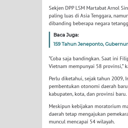
WN
Sekjen DPP LSM Martabat Arnol Si
BANTEN
paling luas di Asia Tenggara, namu
dibanding beberapa negara tetangga
WN
NTT
Baca Juga:
159 Tahun Jeneponto, Gubernur 
WN
KEPRI
“Coba saja bandingkan. Saat ini Fil
Vietnam mempunyai 58 provinsi,” ka
WN
PAPUA
Perlu diketahui, sejak tahun 2009
pembentukan otonomi daerah baru 
WN
PAPUA
kabupaten, kota, dan provinsi baru.
BARAT
Meskipun kebijakan moratorium masi
daerah tetap mengajukan pemekaran
WN
RIAU
muncul mencapai 54 wilayah.