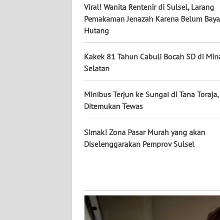
Viral! Wanita Rentenir di Sulsel, Larang
WN
KALTARA
Pemakaman Jenazah Karena Belum Baya
Hutang
WN
KALSEL
Kakek 81 Tahun Cabuli Bocah SD di Min
Selatan
WN
KALTIM
Minibus Terjun ke Sungai di Tana Toraja
Ditemukan Tewas
WN
SULSEL
Simak! Zona Pasar Murah yang akan
Diselenggarakan Pemprov Sulsel
WN
GORONTALO
WN
SULUT