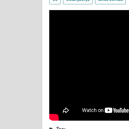
WN
BABEL
WN
SUMBAR
WN
SUMSEL
WN
BENGKULU
WN
LAMPUNG
WN
JATENG