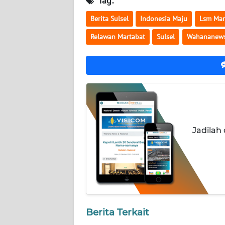
Tag:
WN
Berita Sulsel
Indonesia Maju
Lsm Mar
NUSANTARA
Relawan Martabat
Sulsel
Wahananew
WN
JOGJA
WN
JATIM
WN
Jadilah
BALI
WN
KALBAR
WN
KALTENG
Berita Terkait