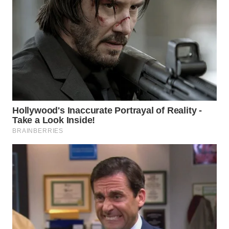
WN
INDRAMAYU
WN
KUNINGAN
WN
MAJALENGKA
WN
SUBANG
WN
SUKABUMI
WN
PURWAKARTA