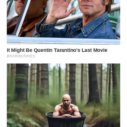
WAHANA
LISTRIK
WAHANA
TRAVEL
WAHANA
TV
WAHANANEWS
ID
WAHANANEWS
CO ID
WAHANANEWS
NET