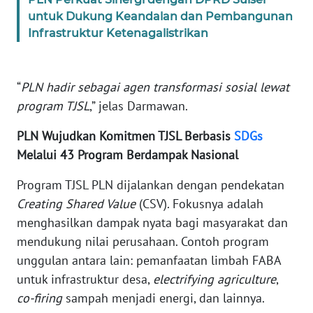
untuk Dukung Keandalan dan Pembangunan
Infrastruktur Ketenagalistrikan
WN
BABEL
“
PLN hadir sebagai agen transformasi sosial lewat
WN
SUMBAR
program TJSL
,” jelas Darmawan.
PLN Wujudkan Komitmen TJSL Berbasis
SDGs
WN
SUMSEL
Melalui 43 Program Berdampak Nasional
Program TJSL PLN dijalankan dengan pendekatan
WN
Creating Shared Value
(CSV). Fokusnya adalah
BENGKULU
menghasilkan dampak nyata bagi masyarakat dan
mendukung nilai perusahaan. Contoh program
WN
LAMPUNG
unggulan antara lain: pemanfaatan limbah FABA
untuk infrastruktur desa,
electrifying agriculture
,
WN
co-firing
sampah menjadi energi, dan lainnya.
JATENG