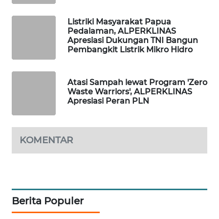
Listriki Masyarakat Papua
SIBARAGAS
Pedalaman, ALPERKLINAS
NEWS
Apresiasi Dukungan TNI Bangun
Pembangkit Listrik Mikro Hidro
METRO
SIANTAR
NEWS
Atasi Sampah lewat Program 'Zero
Waste Warriors', ALPERKLINAS
Apresiasi Peran PLN
METRO
MEDAN
NEWS
KOMENTAR
METRO
JAKARTA
NEWS
KRT
Berita Populer
NEWS