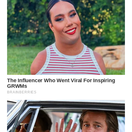
Wahana
Media
Group
WAHANA
NEWS
WAHANA
TANI
WAHANA
ADVOKAT
WAHANA
INFRASTRUKTUR
WAHANA
KONSUMEN