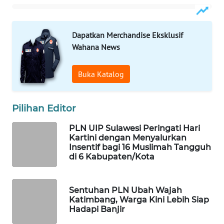
ID
MAWAKA
Dapatkan Merchandise Eksklusif
ID
Wahana News
MARTABAT
Buka Katalog
NET
PLN
Pilihan Editor
WATCH
PLN UIP Sulawesi Peringati Hari
Kartini dengan Menyalurkan
MKLI
Insentif bagi 16 Muslimah Tangguh
di 6 Kabupaten/Kota
LPKKI
Sentuhan PLN Ubah Wajah
LKKI
Katimbang, Warga Kini Lebih Siap
Hadapi Banjir
KOPEKLIN