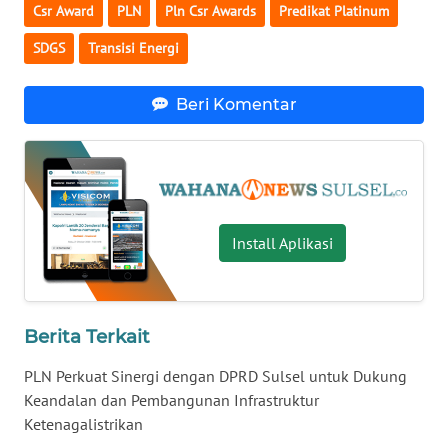
Csr Award
PLN
Pln Csr Awards
Predikat Platinum
WN
SDGS
Transisi Energi
KALTARA
Beri Komentar
WN
KALSEL
WN
KALTIM
Install Aplikasi
WN
SULSEL
Berita Terkait
WN
GORONTALO
PLN Perkuat Sinergi dengan DPRD Sulsel untuk Dukung
Keandalan dan Pembangunan Infrastruktur
WN
Ketenagalistrikan
SULUT