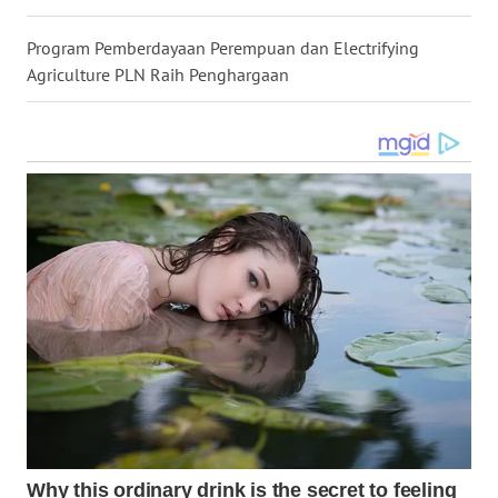
LANGKAT
Program Pemberdayaan Perempuan dan Electrifying
WN
Agriculture PLN Raih Penghargaan
TAPANULI
SELATAN
WN
TANJUNG
LESUNG
WN
KARO
WN
SIMALUNGUN
WN
LABUHANBATU