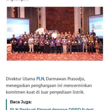
RIAU
WN
SERAMBI
WN
JAMBI
WN
SULTRA
WN
NTB
Direktur Utama
PLN
, Darmawan Prasodjo,
menegaskan penghargaan ini mencerminkan
WN
SULTENG
komitmen kuat di luar penyediaan listrik.
Baca Juga:
WN
SULBAR
PLN Perkuat Sinergi dengan DPRD Sulsel