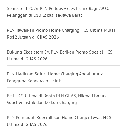
Semester I 2026,PLN Perluas Akses Listrik Bagi 2.930
WN
Pelanggan di 210 Lokasi se-Jawa Barat
MALUKU
PLN Tawarkan Promo Home Charging HCS Ultima Mulai
WN
Rp12 Jutaan di GIIAS 2026
MALUT
Dukung Ekosistem EV, PLN Berikan Promo Spesial HCS
WN
Ultima di GIIAS 2026
DAIRI
PLN Hadirkan Solusi Home Charging Andal untuk
WN
DANAU
Pengguna Kendaraan Listrik
TOBA
Beli HCS Ultima di Booth PLN GIIAS, Nikmati Bonus
WN
Voucher Listrik dan Diskon Charging
NIAS
PLN Permudah Kepemilikan Home Charger Lewat HCS
WN
Ultima di GIIAS 2026