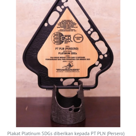
Informasi
INDEKS
BERITA
KONTAK
KAMI
INFO
IKLAN
TENTANG
KAMI
PEDOMAN
MEDIA
SIBER
Plakat Platinum SDGs diberikan kepada PT PLN (Persero)