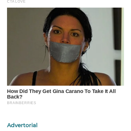
WAHANA
DESA
WISATA
LAPAK
WAHANA
Wahana
Network
KONSUMEN
LISTRIK
MASYARAKAT
KELISTRIKAN
Advertorial
WALINKI