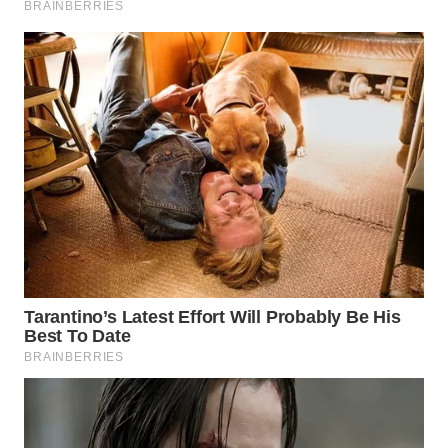
WN
SUMEDANG
WN
CIANJUR
WN
KEPULAUAN
SERIBU
WN
TANGERANG
WN
BINJAI
WN
CIREBON