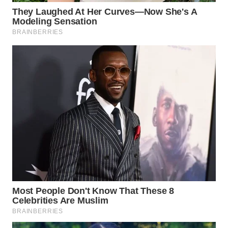
WN
NATUNA
WN
BINTAN
WN
MANDALIKA
WN
LIKUPANG
WN
LABUANBAJO
WN
BORNEO