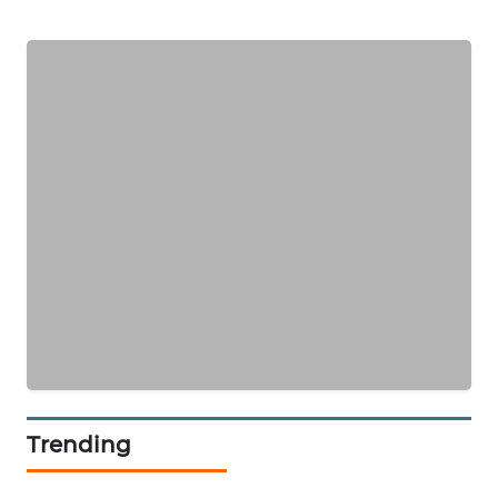
KARING
NEWS
JURNAL
MARITIM
HUMBANG
NEWS
GARONGGANG
NEWS
FISUELRI
ID
Trending
ENERGI
NEWS