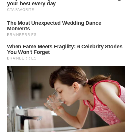
WN
TAPANULI
TENGAH
WN DELI
SERDANG
WN
TEBING
TINGGI
WN
PAKPAK
WN
KARAWANG
WN