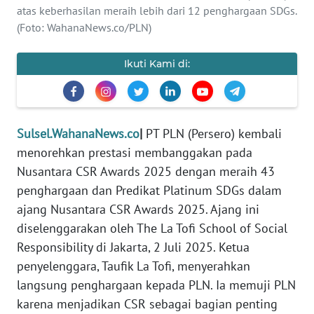
atas keberhasilan meraih lebih dari 12 penghargaan SDGs.
REDAKSI
(Foto: WahanaNews.co/PLN)
KARIR
Ikuti Kami di:
DISCLAIMER
Wahana
Sulsel.WahanaNews.co
|
PT PLN (Persero) kembali
News
Regional
menorehkan prestasi membanggakan pada
Nusantara CSR Awards 2025 dengan meraih 43
WN
penghargaan dan Predikat Platinum SDGs dalam
SUMUT
ajang Nusantara CSR Awards 2025. Ajang ini
diselenggarakan oleh The La Tofi School of Social
WN
Responsibility di Jakarta, 2 Juli 2025. Ketua
JAKARTA
penyelenggara, Taufik La Tofi, menyerahkan
langsung penghargaan kepada PLN. Ia memuji PLN
WN
karena menjadikan CSR sebagai bagian penting
JABAR