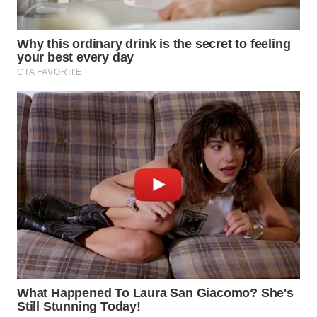
BEKASI
WN
BOGOR
WN
DEPOK
WN
TAPANULI
UTARA
WN
SAMOSIR
WN
PADANG
LAWAS