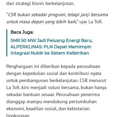
dari strategi bisnis berkelanjutan.
WN
“
CSR bukan sekadar program, tetapi janji bersama
BANTEN
untuk masa depan yang lebih baik
,” ujar La Tofi.
WN
Baca Juga:
NTT
SMR 50 MW Jadi Peluang Energi Baru,
ALPERKLINAS: PLN Dapat Memimpin
WN
Integrasi Nuklir ke Sistem Kelistrikan
KEPRI
Penghargaan ini diberikan kepada perusahaan
WN
dengan kepedulian sosial dan kontribusi nyata
PAPUA
untuk pembangunan berkelanjutan. CSR menurut
La Tofi, kini menjadi solusi bersama, bukan hanya
WN
PAPUA
sekadar bantuan sesaat. Perusahaan penerima
BARAT
dianggap mampu mendukung pertumbuhan
ekonomi, keadilan sosial, dan kelestarian
WN
lingkungan.