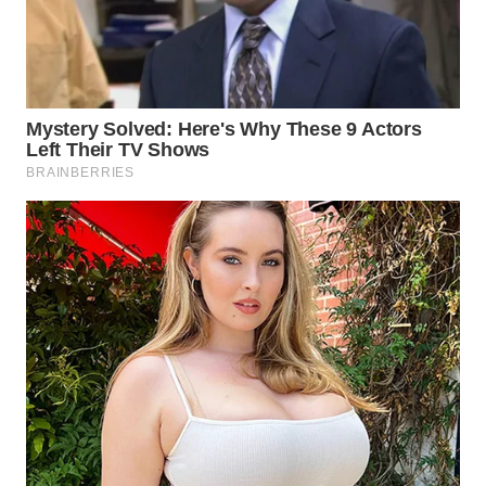
WN
PRIANGAN
TIMUR
WN
SEMARANG
WN
SOLO
WN
BOROBUDUR
WN
MADURA
WN
SURABAYA