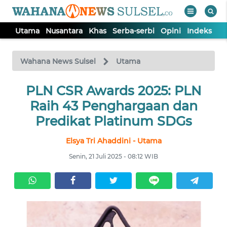
Utama
Nusantara
Khas
Serba-serbi
Opini
Indeks
WAHANA
Tutup
TV
Wahana News Sulsel
Utama
PLN CSR Awards 2025: PLN
UTAMA
Raih 43 Penghargaan dan
NUSANTARA
Predikat Platinum SDGs
Elsya Tri Ahaddini - Utama
KHAS
Senin, 21 Juli 2025 - 08:12 WIB
SERBA-
SERBI
OPINI