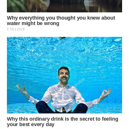
WAHANA
SPORT
WAHANA
UMKM
WAHANA
SELEB
WAHANA
PERSONA
WAHANA
OTOMOTIF
WAHANA
HEALTH