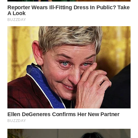
BEKASI
WN
BOGOR
WN
DEPOK
WN
TAPANULI
UTARA
WN
SAMOSIR
WN
PADANG
LAWAS