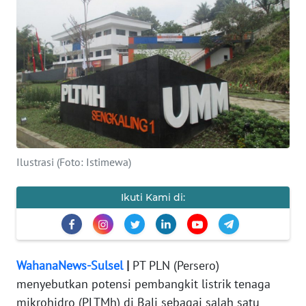
Informasi
INDEKS
BERITA
KONTAK
KAMI
INFO
Ilustrasi (Foto: Istimewa)
IKLAN
Ikuti Kami di:
TENTANG
KAMI
PEDOMAN
WahanaNews-Sulsel
|
PT PLN (Persero)
MEDIA
SIBER
menyebutkan potensi pembangkit listrik tenaga
mikrohidro (PLTMh) di Bali sebagai salah satu