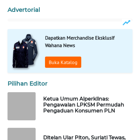
Advertorial
WAHANA
LISTRIK
Dapatkan Merchandise Eksklusif
WAHANA
Wahana News
TRAVEL
WAHANA
Buka Katalog
TV
Pilihan Editor
WAHANANEWS
ID
Ketua Umum Alperklinas:
Pengawalan LPKSM Permudah
WAHANANEWS
Pengaduan Konsumen PLN
CO ID
WAHANANEWS
Ditelan Ular Piton, Suriati Tewas,
NET