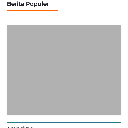
ID
Berita Populer
MAWAKA
ID
MARTABAT
NET
PLN
WATCH
MKLI
LPKKI
LKKI
KOPEKLIN