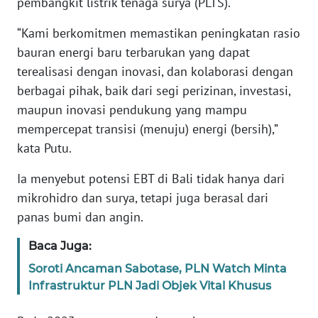
pembangkit listrik tenaga surya (PLTS).
WN
“Kami berkomitmen memastikan peningkatan rasio
BANTEN
bauran energi baru terbarukan yang dapat
terealisasi dengan inovasi, dan kolaborasi dengan
WN
berbagai pihak, baik dari segi perizinan, investasi,
NTT
maupun inovasi pendukung yang mampu
mempercepat transisi (menuju) energi (bersih),”
WN
KEPRI
kata Putu.
Ia menyebut potensi EBT di Bali tidak hanya dari
WN
mikrohidro dan surya, tetapi juga berasal dari
PAPUA
panas bumi dan angin.
WN
Baca Juga:
PAPUA
BARAT
Soroti Ancaman Sabotase, PLN Watch Minta
Infrastruktur PLN Jadi Objek Vital Khusus
WN