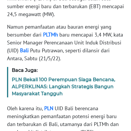
REDAKSI
sumber energi baru dan terbarukan (EBT) mencapai
24,5 megawatt (MW).
KARIR
Namun pemanfaatan atau bauran energi yang
bersumber dari
PLTMh
baru mencapai 3,4 MW, kata
DISCLAIMER
Senior Manager Perencanaan Unit Induk Distribusi
(UID)
Bali
Putu Putrawan, seperti dilansir dari
Wahana
News
Antara, Sabtu (21/5/22).
Regional
Baca Juga:
WN
PLN Bekali 100 Perempuan Siaga Bencana,
SUMUT
ALPERKLINAS: Langkah Strategis Bangun
Masyarakat Tangguh
WN
JAKARTA
Oleh karena itu,
PLN
UID Bali berencana
meningkatkan pemanfaatan potensi energi baru
WN
dan terbarukan di Bali, utamanya dari PLTMh dan
JABAR