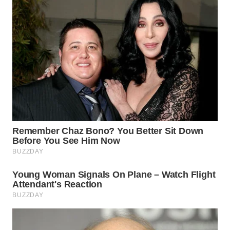
WN
SUMEDANG
WN
CIANJUR
WN
KEPULAUAN
SERIBU
WN
TANGERANG
WN
BINJAI
WN
CIREBON