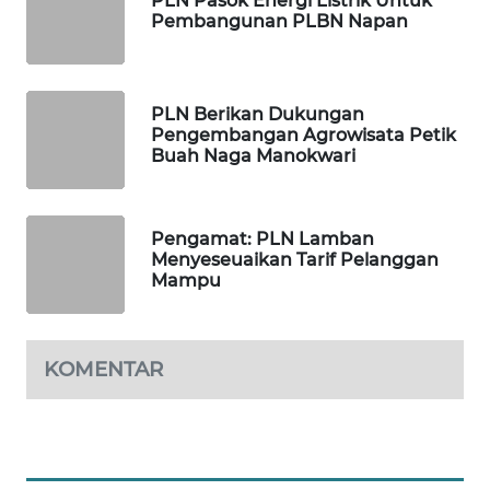
PLN Pasok Energi Listrik Untuk
Pembangunan PLBN Napan
WAHANA
DESA
WISATA
PLN Berikan Dukungan
Pengembangan Agrowisata Petik
LAPAK
Buah Naga Manokwari
WAHANA
Wahana
Pengamat: PLN Lamban
Network
Menyeseuaikan Tarif Pelanggan
Mampu
KONSUMEN
LISTRIK
KOMENTAR
MASYARAKAT
KELISTRIKAN
WALINKI