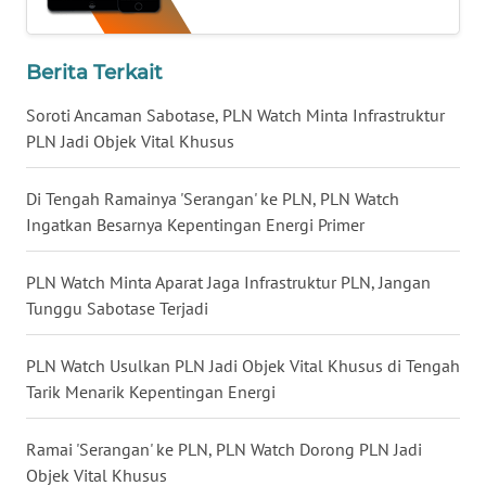
WN
Berita Terkait
NUSANTARA
Soroti Ancaman Sabotase, PLN Watch Minta Infrastruktur
WN
PLN Jadi Objek Vital Khusus
JOGJA
Di Tengah Ramainya 'Serangan' ke PLN, PLN Watch
WN
Ingatkan Besarnya Kepentingan Energi Primer
JATIM
PLN Watch Minta Aparat Jaga Infrastruktur PLN, Jangan
WN
Tunggu Sabotase Terjadi
BALI
PLN Watch Usulkan PLN Jadi Objek Vital Khusus di Tengah
WN
Tarik Menarik Kepentingan Energi
KALBAR
Ramai 'Serangan' ke PLN, PLN Watch Dorong PLN Jadi
WN
KALTENG
Objek Vital Khusus