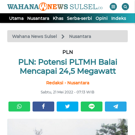
Utama
Nusantara
Khas
Serba-serbi
Opini
Indeks
WAHANA
Tutup
TV
Wahana News Sulsel
Nusantara
PLN
UTAMA
PLN: Potensi PLTMH Balai
NUSANTARA
Mencapai 24,5 Megawatt
Redaksi - Nusantara
KHAS
Sabtu, 21 Mei 2022 - 07:13 WIB
SERBA-
SERBI
OPINI