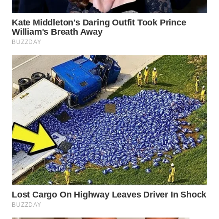
WN
NATUNA
WN
BINTAN
WN
MANDALIKA
WN
LIKUPANG
WN
LABUANBAJO
WN
BORNEO