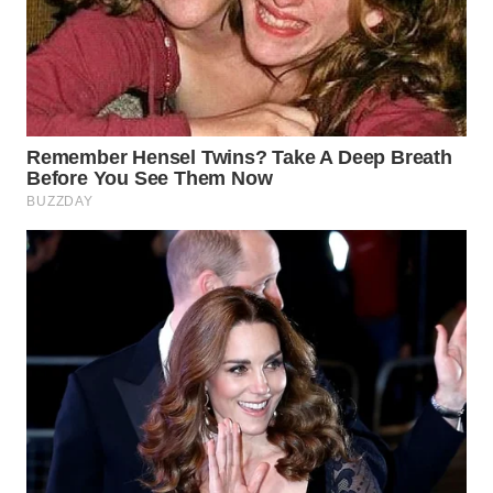
WN
PRIANGAN
TIMUR
WN
SEMARANG
WN
SOLO
WN
BOROBUDUR
WN
MADURA
WN
SURABAYA