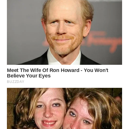
WN
INDRAMAYU
WN
KUNINGAN
WN
MAJALENGKA
WN
SUBANG
WN
SUKABUMI
WN
PURWAKARTA