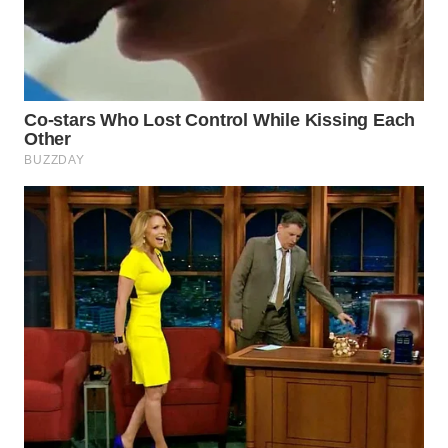
WN
TAPANULI
TENGAH
WN DELI
SERDANG
WN
TEBING
TINGGI
WN
PAKPAK
WN
KARAWANG
WN