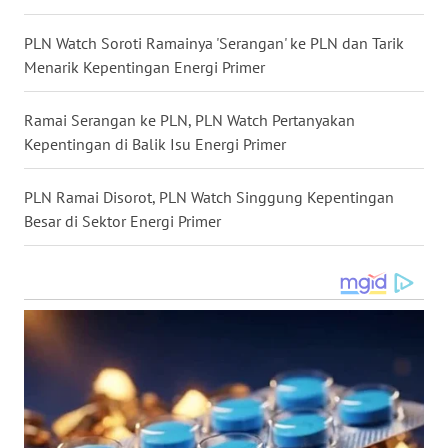
WN
PLN Watch Soroti Ramainya 'Serangan' ke PLN dan Tarik
KALTARA
Menarik Kepentingan Energi Primer
WN
Ramai Serangan ke PLN, PLN Watch Pertanyakan
KALSEL
Kepentingan di Balik Isu Energi Primer
WN
PLN Ramai Disorot, PLN Watch Singgung Kepentingan
KALTIM
Besar di Sektor Energi Primer
WN
SULSEL
WN
GORONTALO
WN
SULUT