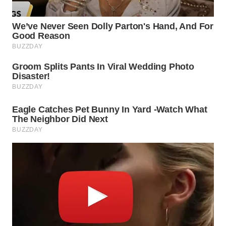
LANGKAT
WN
TAPANULI
SELATAN
WN
TANJUNG
LESUNG
WN
KARO
WN
SIMALUNGUN
WN
LABUHANBATU