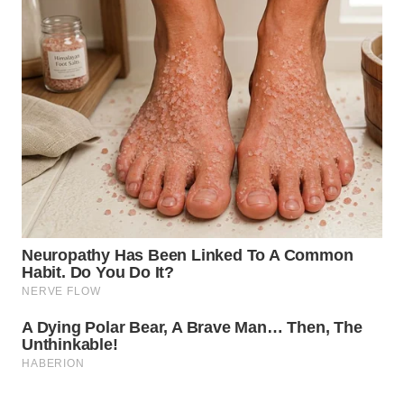
Wahana
Media
Group
WAHANA
NEWS
WAHANA
TANI
WAHANA
ADVOKAT
WAHANA
INFRASTRUKTUR
WAHANA
KONSUMEN