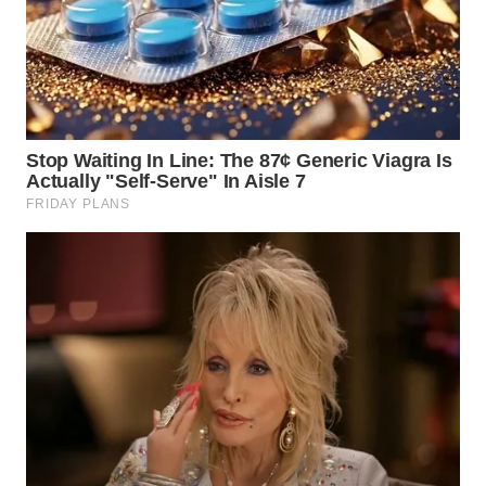
WN
MALUKU
WN
MALUT
WN
DAIRI
WN
DANAU
TOBA
WN
NIAS
WN