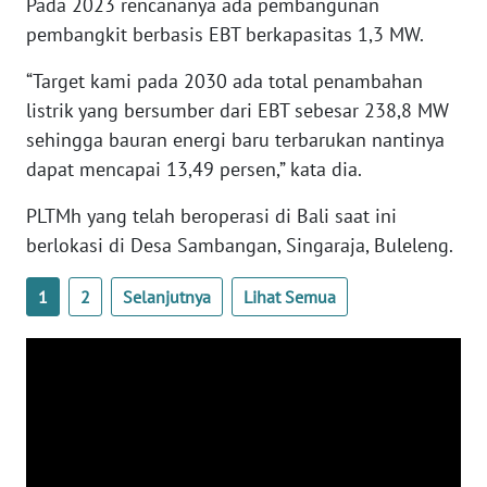
RIAU
Pada 2023 rencananya ada pembangunan
pembangkit berbasis EBT berkapasitas 1,3 MW.
WN
“Target kami pada 2030 ada total penambahan
SERAMBI
listrik yang bersumber dari EBT sebesar 238,8 MW
sehingga bauran energi baru terbarukan nantinya
WN
JAMBI
dapat mencapai 13,49 persen,” kata dia.
PLTMh yang telah beroperasi di Bali saat ini
WN
SULTRA
berlokasi di Desa Sambangan, Singaraja, Buleleng.
1
2
Selanjutnya
Lihat Semua
WN
NTB
WN
SULTENG
WN
SULBAR