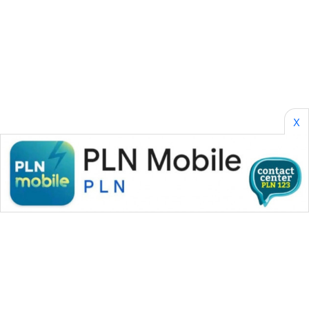
SONYA
ASA
NEWS
X