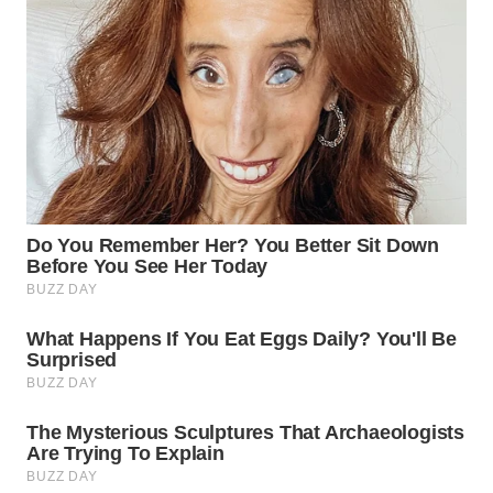
WN
PRIANGAN
TIMUR
WN
SEMARANG
WN
SOLO
WN
BOROBUDUR
WN
MADURA
WN
SURABAYA