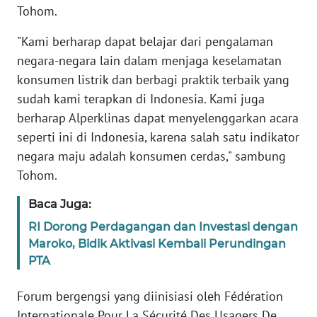
RIAU
Tohom.
WN
"Kami berharap dapat belajar dari pengalaman
SERAMBI
negara-negara lain dalam menjaga keselamatan
konsumen listrik dan berbagi praktik terbaik yang
WN
sudah kami terapkan di Indonesia. Kami juga
JAMBI
berharap Alperklinas dapat menyelenggarkan acara
seperti ini di Indonesia, karena salah satu indikator
WN
negara maju adalah konsumen cerdas," sambung
SULTRA
Tohom.
WN
Baca Juga:
NTB
RI Dorong Perdagangan dan Investasi dengan
Maroko, Bidik Aktivasi Kembali Perundingan
WN
PTA
SULTENG
Forum bergengsi yang diinisiasi oleh Fédération
WN
Internationale Pour La Sécurité Des Usagers De
SULBAR