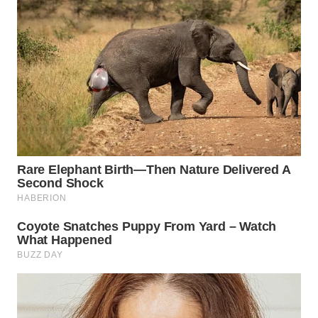
WN
INDRAMAYU
WN
KUNINGAN
WN
MAJALENGKA
WN
SUBANG
WN
SUKABUMI
WN
PURWAKARTA