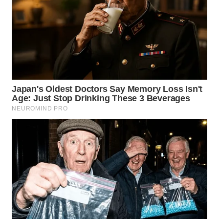
WN
TAPANULI
TENGAH
WN DELI
SERDANG
WN
TEBING
TINGGI
WN
PAKPAK
WN
KARAWANG
WN