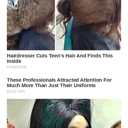
Wahana
Media
Group
WAHANA
NEWS
WAHANA
TANI
WAHANA
ADVOKAT
WAHANA
INFRASTRUKTUR
WAHANA
KONSUMEN