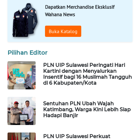
Dapatkan Merchandise Eksklusif
Wahana News
WAHANA
SPORT
Buka Katalog
WAHANA
UMKM
Pilihan Editor
WAHANA
PLN UIP Sulawesi Peringati Hari
SELEB
Kartini dengan Menyalurkan
Insentif bagi 16 Muslimah Tangguh
di 6 Kabupaten/Kota
WAHANA
PERSONA
Sentuhan PLN Ubah Wajah
WAHANA
Katimbang, Warga Kini Lebih Siap
OTOMOTIF
Hadapi Banjir
WAHANA
PLN UIP Sulawesi Perkuat
HEALTH