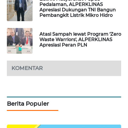
ID
Pedalaman, ALPERKLINAS
Apresiasi Dukungan TNI Bangun
Pembangkit Listrik Mikro Hidro
MAWAKA
ID
Atasi Sampah lewat Program 'Zero
MARTABAT
Waste Warriors', ALPERKLINAS
NET
Apresiasi Peran PLN
PLN
WATCH
KOMENTAR
MKLI
LPKKI
Berita Populer
LKKI
KOPEKLIN