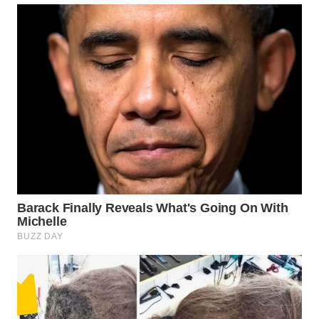
WN
NATUNA
WN
BINTAN
WN
MANDALIKA
WN
LIKUPANG
WN
LABUANBAJO
WN
BORNEO