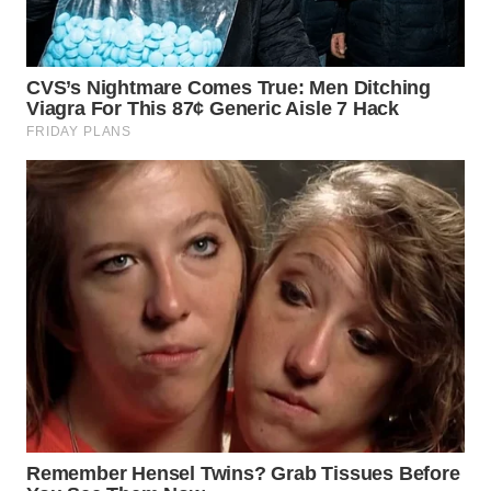
BEKASI
WN
BOGOR
WN
DEPOK
WN
TAPANULI
UTARA
WN
SAMOSIR
WN
PADANG
LAWAS