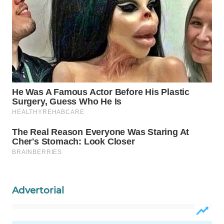
WAHANA
LISTRIK
WAHANA
TRAVEL
WAHANA
TV
WAHANANEWS
ID
WAHANANEWS
CO ID
Advertorial
WAHANANEWS
NET