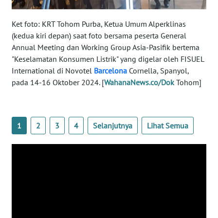
WN
Ket foto: KRT Tohom Purba, Ketua Umum Alperklinas
NUSANTARA
(kedua kiri depan) saat foto bersama peserta General
Annual Meeting dan Working Group Asia-Pasifik bertema
WN
"Keselamatan Konsumen Listrik" yang digelar oleh FISUEL
JOGJA
International di Novotel
Barcelona
Cornella, Spanyol,
pada 14-16 Oktober 2024. [
WahanaNews.co/Dok
Tohom]
WN
JATIM
1
2
3
4
Selanjutnya
Lihat Semua
WN
BALI
WN
KALBAR
WN
KALTENG