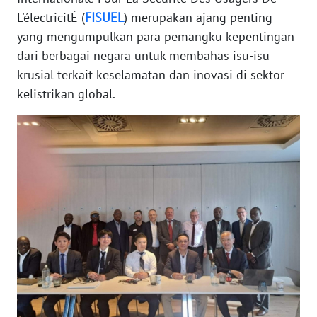
L'électricitÉ (
FISUEL
) merupakan ajang penting
WN
yang mengumpulkan para pemangku kepentingan
BABEL
dari berbagai negara untuk membahas isu-isu
krusial terkait keselamatan dan inovasi di sektor
WN
kelistrikan global.
SUMBAR
WN
SUMSEL
WN
BENGKULU
WN
LAMPUNG
WN
JATENG