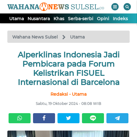
Utama
Nusantara
Khas
Serba-serbi
Opini
Indeks
WAHANA
Tutup
TV
Wahana News Sulsel
Utama
Alperklinas Indonesia Jadi
UTAMA
Pembicara pada Forum
NUSANTARA
Kelistrikan FISUEL
Internasional di Barcelona
KHAS
Redaksi - Utama
Sabtu, 19 Oktober 2024 - 08:08 WIB
SERBA-
SERBI
OPINI