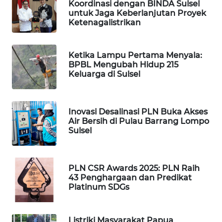
Koordinasi dengan BINDA Sulsel
untuk Jaga Keberlanjutan Proyek
WAHANA
Ketenagalistrikan
DESA
WISATA
Ketika Lampu Pertama Menyala:
BPBL Mengubah Hidup 215
LAPAK
Keluarga di Sulsel
WAHANA
Wahana
Inovasi Desalinasi PLN Buka Akses
Network
Air Bersih di Pulau Barrang Lompo
Sulsel
KONSUMEN
LISTRIK
PLN CSR Awards 2025: PLN Raih
MASYARAKAT
43 Penghargaan dan Predikat
KELISTRIKAN
Platinum SDGs
WALINKI
Listriki Masyarakat Papua