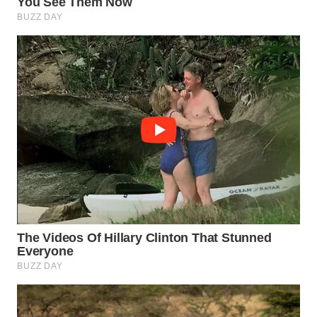
WN
SUMEDANG
WN
CIANJUR
WN
KEPULAUAN
SERIBU
WN
TANGERANG
WN
BINJAI
WN
CIREBON