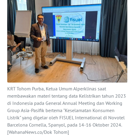
Informasi
INDEKS
BERITA
KONTAK
KAMI
INFO
IKLAN
TENTANG
KRT Tohom Purba, Ketua Umum Alperklinas saat
KAMI
membawakan materi tentang data Kelistrikan tahun 2023
di Indonesia pada General Annual Meeting dan Working
Group Asia-Pasifik bertema "Keselamatan Konsumen
PEDOMAN
MEDIA
Listrik" yang digelar oleh FISUEL International di Novotel
SIBER
Barcelona Cornella, Spanyol, pada 14-16 Oktober 2024.
[WahanaNews.co/Dok Tohom]