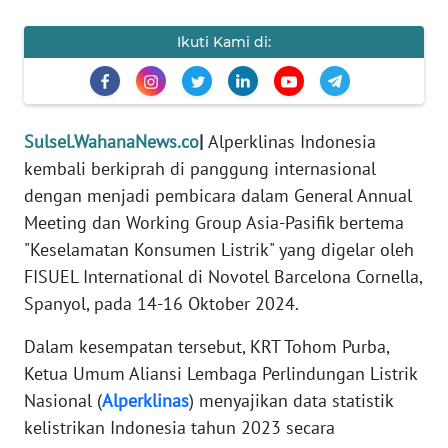
REDAKSI
Ikuti Kami di:
KARIR
DISCLAIMER
Sulsel.WahanaNews.co
|
Alperklinas Indonesia
kembali berkiprah di panggung internasional
Wahana
News
dengan menjadi pembicara dalam General Annual
Regional
Meeting dan Working Group Asia-Pasifik bertema
"Keselamatan Konsumen Listrik" yang digelar oleh
WN
FISUEL International di Novotel Barcelona Cornella,
SUMUT
Spanyol, pada 14-16 Oktober 2024.
WN
Dalam kesempatan tersebut, KRT Tohom Purba,
JAKARTA
Ketua Umum Aliansi Lembaga Perlindungan Listrik
Nasional (
Alperklinas
) menyajikan data statistik
WN
kelistrikan Indonesia tahun 2023 secara
JABAR