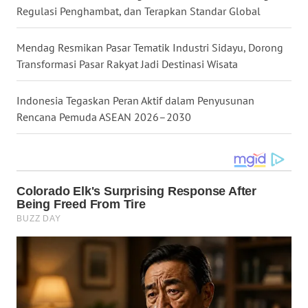
LANGKAT
Regulasi Penghambat, dan Terapkan Standar Global
WN
Mendag Resmikan Pasar Tematik Industri Sidayu, Dorong
TAPANULI
Transformasi Pasar Rakyat Jadi Destinasi Wisata
SELATAN
Indonesia Tegaskan Peran Aktif dalam Penyusunan
WN
Rencana Pemuda ASEAN 2026–2030
TANJUNG
LESUNG
WN
KARO
WN
SIMALUNGUN
WN
LABUHANBATU