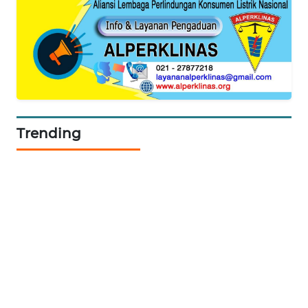
PORTAL
KONSUMEN
FORWAMKI
ALPERKLINAS
Trending
FORJASIDA
TAMBANG
NEWS
SITUNGIR
NEWS
SIDIKALANG
NEWS