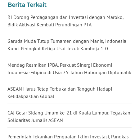
Berita Terkait
WN
RI Dorong Perdagangan dan Investasi dengan Maroko,
MALUKU
Bidik Aktivasi Kembali Perundingan PTA
WN
Garuda Muda Tutup Turnamen dengan Manis, Indonesia
MALUT
Kunci Peringkat Ketiga Usai Tekuk Kamboja 1-0
WN
DAIRI
Mendag Resmikan IPBA, Perkuat Sinergi Ekonomi
Indonesia-Filipina di Usia 75 Tahun Hubungan Diplomatik
WN
DANAU
ASEAN Harus Tetap Terbuka dan Tangguh Hadapi
TOBA
Ketidakpastian Global
WN
CAJ Gelar Sidang Umum ke-21 di Kuala Lumpur, Tegaskan
NIAS
Solidaritas Jurnalis ASEAN
WN
Pemerintah Tekankan Penguatan Iklim Investasi, Pangkas