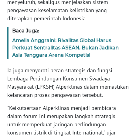
menyeluruh, sekaligus menjelaskan sistem
pengawasan keselamatan kelistrikan yang
WN
BANTEN
diterapkan pemerintah Indonesia.
Baca Juga:
WN
NTT
Amelia Anggraini: Rivalitas Global Harus
Perkuat Sentralitas ASEAN, Bukan Jadikan
Asia Tenggara Arena Kompetisi
WN
KEPRI
Ia juga menyoroti peran strategis dan fungsi
Lembaga Perlindungan Konsumen Swadaya
WN
PAPUA
Masyarakat (LPKSM) Alperklinas dalam memastikan
kelancaran proses pengawasan tersebut.
WN
PAPUA
"Keikutsertaan Alperklinas menjadi pembicara
BARAT
dalam forum ini merupakan langkah strategis
untuk memperkuat jaringan perlindungan
WN
konsumen listrik di tingkat International," ujar