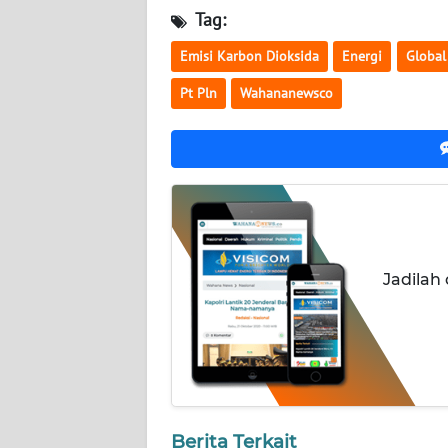
WN
Tag:
NUSANTARA
Emisi Karbon Dioksida
Energi
Global 
WN
Pt Pln
Wahananewsco
JOGJA
WN
JATIM
WN
BALI
Jadilah
WN
KALBAR
WN
KALTENG
Berita Terkait