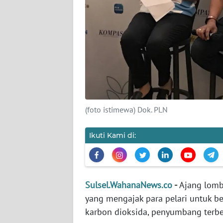
KARIR
DISCLAIMER
Wahana
News
Regional
(foto istimewa) Dok. PLN
WN
SUMUT
Ikuti Kami di:
WN
JAKARTA
Sulsel.WahanaNews.co
-
Ajang lomb
WN
yang mengajak para pelari untuk b
JABAR
karbon dioksida, penyumbang terbe