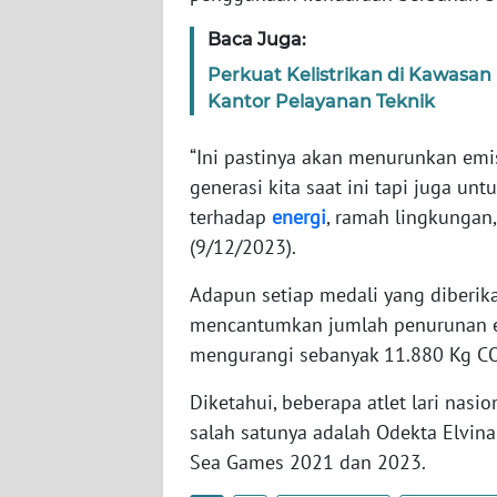
WN
Baca Juga:
SERAMBI
Perkuat Kelistrikan di Kawasa
Kantor Pelayanan Teknik
WN
JAMBI
“Ini pastinya akan menurunkan emis
generasi kita saat ini tapi juga un
WN
terhadap
energi
, ramah lingkungan, 
SULTRA
(9/12/2023).
WN
Adapun setiap medali yang diberik
NTB
mencantumkan jumlah penurunan e
mengurangi sebanyak 11.880 Kg CO2 
WN
SULTENG
Diketahui, beberapa atlet lari nasio
salah satunya adalah Odekta Elvin
WN
Sea Games 2021 dan 2023.
SULBAR