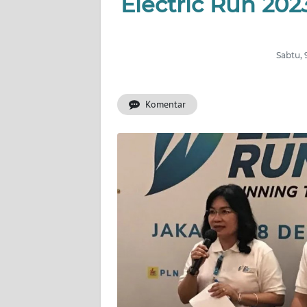
Electric Run 202
INDEKS
BERITA
Sabtu, 
KONTAK
KAMI
Komentar
INFO
IKLAN
TENTANG
KAMI
PEDOMAN
MEDIA
SIBER
REDAKSI