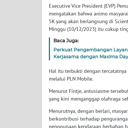
WN
Executive Vice President (EVP) Pe
BANTEN
mengatakan bahwa animo masyaraka
5K yang akan berlangsung di Scient
WN
Minggu (10/12/2023) itu cukup tin
NTT
Baca Juga:
WN
Perkuat Pengembangan Layanan 
KEPRI
Kerjasama dengan Maxima Day
WN
Hal itu terbukti dengan tercatatny
PAPUA
melalui PLN Mobile.
WN
Menurut Fintje, antusiasme terseb
PAPUA
yang kini menganggap olahraga seb
BARAT
Menurutnya, dengan berlari, masyar
WN
berkontribusi terhadap penguranga
RIAU
penggunaan kendaraan berbahan ba