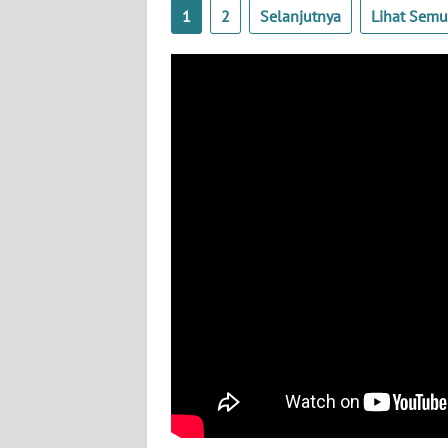
1
2
Selanjutnya
Lihat Sem
WN
BABEL
WN
SUMBAR
WN
SUMSEL
WN
BENGKULU
WN
LAMPUNG
WN
JATENG