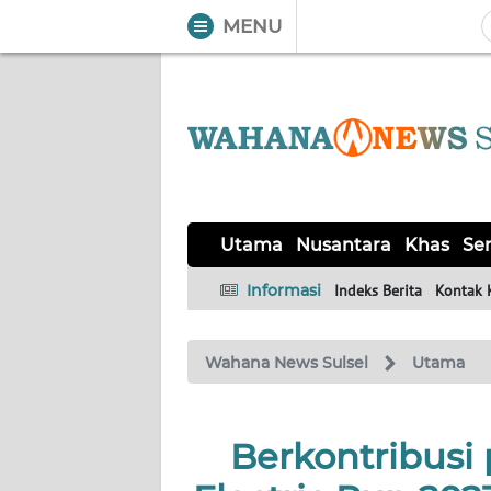
MENU
WAHANA
Tutup
TV
UTAMA
NUSANTARA
Utama
Nusantara
Khas
Ser
KHAS
Informasi
Indeks Berita
Kontak 
SERBA-
Wahana News Sulsel
Utama
SERBI
OPINI
Berkontribusi
Informasi