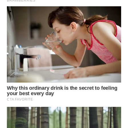
BEKASI
WN
BOGOR
WN
DEPOK
WN
TAPANULI
UTARA
WN
SAMOSIR
WN
PADANG
LAWAS