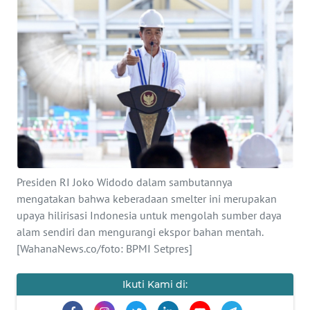
Informasi
INDEKS
BERITA
KONTAK
KAMI
INFO
IKLAN
Presiden RI Joko Widodo dalam sambutannya
mengatakan bahwa keberadaan smelter ini merupakan
TENTANG
upaya hilirisasi Indonesia untuk mengolah sumber daya
KAMI
alam sendiri dan mengurangi ekspor bahan mentah.
[WahanaNews.co/foto: BPMI Setpres]
PEDOMAN
MEDIA
SIBER
Ikuti Kami di: