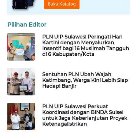
Buka Katalog
PORTAL
KONSUMEN
Pilihan Editor
FORWAMKI
PLN UIP Sulawesi Peringati Hari
Kartini dengan Menyalurkan
Insentif bagi 16 Muslimah Tangguh
ALPERKLINAS
di 6 Kabupaten/Kota
FORJASIDA
Sentuhan PLN Ubah Wajah
Katimbang, Warga Kini Lebih Siap
TAMBANG
Hadapi Banjir
NEWS
SITUNGIR
PLN UIP Sulawesi Perkuat
Koordinasi dengan BINDA Sulsel
NEWS
untuk Jaga Keberlanjutan Proyek
Ketenagalistrikan
SIDIKALANG
NEWS