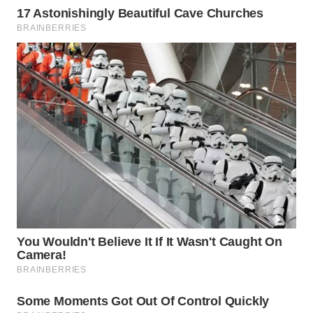
WN
PRIANGAN
TIMUR
WN
SEMARANG
WN
SOLO
WN
BOROBUDUR
WN
MADURA
WN
SURABAYA