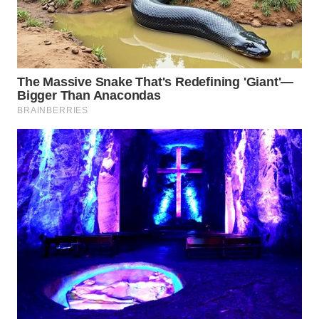
WN
INDRAMAYU
WN
KUNINGAN
WN
MAJALENGKA
WN
SUBANG
WN
SUKABUMI
WN
PURWAKARTA