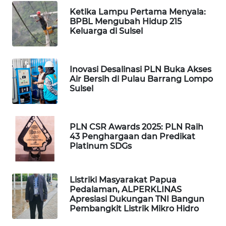
Ketika Lampu Pertama Menyala:
BPBL Mengubah Hidup 215
SIBARAGAS
Keluarga di Sulsel
NEWS
METRO
Inovasi Desalinasi PLN Buka Akses
SIANTAR
Air Bersih di Pulau Barrang Lompo
NEWS
Sulsel
METRO
MEDAN
PLN CSR Awards 2025: PLN Raih
NEWS
43 Penghargaan dan Predikat
Platinum SDGs
METRO
JAKARTA
NEWS
Listriki Masyarakat Papua
Pedalaman, ALPERKLINAS
Apresiasi Dukungan TNI Bangun
KRT
Pembangkit Listrik Mikro Hidro
NEWS