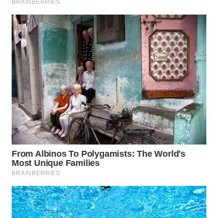
WN
NATUNA
WN
BINTAN
WN
MANDALIKA
WN
LIKUPANG
WN
LABUANBAJO
WN
BORNEO