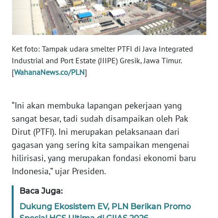
RIAU
WN
SERAMBI
Ket foto: Tampak udara smelter PTFI di Java Integrated
Industrial and Port Estate (JIIPE) Gresik, Jawa Timur.
WN
[
WahanaNews.co/PLN
]
JAMBI
WN
“Ini akan membuka lapangan pekerjaan yang
SULTRA
sangat besar, tadi sudah disampaikan oleh Pak
Dirut (PTFI). Ini merupakan pelaksanaan dari
WN
gagasan yang sering kita sampaikan mengenai
NTB
hilirisasi, yang merupakan fondasi ekonomi baru
Indonesia,” ujar Presiden.
WN
SULTENG
Baca Juga:
WN
Dukung Ekosistem EV, PLN Berikan Promo
SULBAR