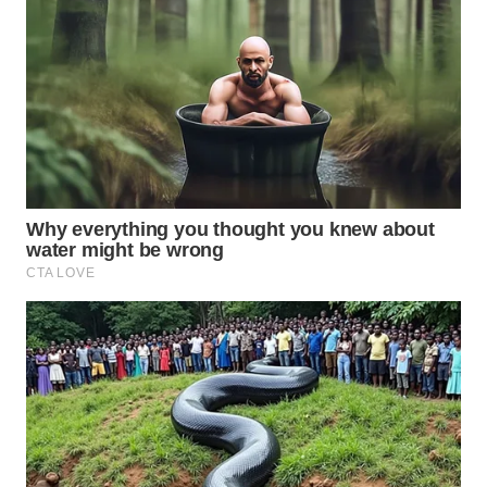
WN
SUMEDANG
WN
CIANJUR
WN
KEPULAUAN
SERIBU
WN
TANGERANG
WN
BINJAI
WN
CIREBON