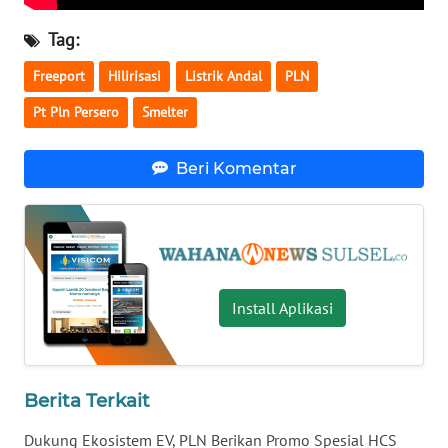
Tag:
WN
KALTARA
Freeport
Hilirisasi
Listrik Andal
PLN
Pt Pln Persero
Smelter
WN
KALSEL
Beri Komentar
WN
KALTIM
WN
SULSEL
Install Aplikasi
WN
GORONTALO
Berita Terkait
WN
SULUT
Dukung Ekosistem EV, PLN Berikan Promo Spesial HCS