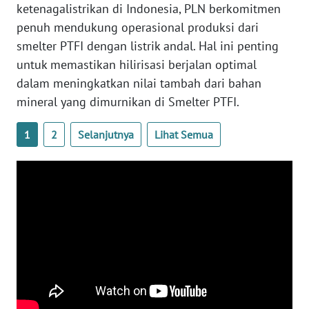
ketenagalistrikan di Indonesia, PLN berkomitmen
penuh mendukung operasional produksi dari
WN
smelter PTFI dengan listrik andal. Hal ini penting
NUSANTARA
untuk memastikan hilirisasi berjalan optimal
dalam meningkatkan nilai tambah dari bahan
WN
JOGJA
mineral yang dimurnikan di Smelter PTFI.
WN
1
2
Selanjutnya
Lihat Semua
JATIM
WN
BALI
WN
KALBAR
WN
KALTENG