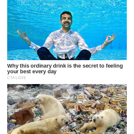
Wahana
Media
Group
WAHANA
NEWS
WAHANA
TANI
WAHANA
ADVOKAT
WAHANA
INFRASTRUKTUR
WAHANA
KONSUMEN