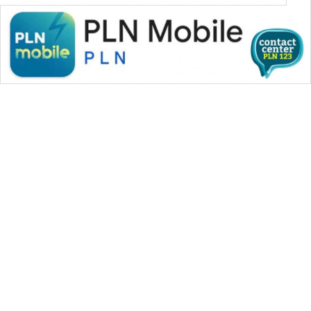
WAHANA MEDIA GROUP
|
|
|
WAHANA NEWS co
WAHANA TANI
WAHANA ADVOKAT
|
|
WAHANA INFRASTRUKTUR
WAHANA KONSUMEN
|
|
|
WAHANA LISTRIK
WAHANA TRAVEL
WAHANA TV
|
|
|