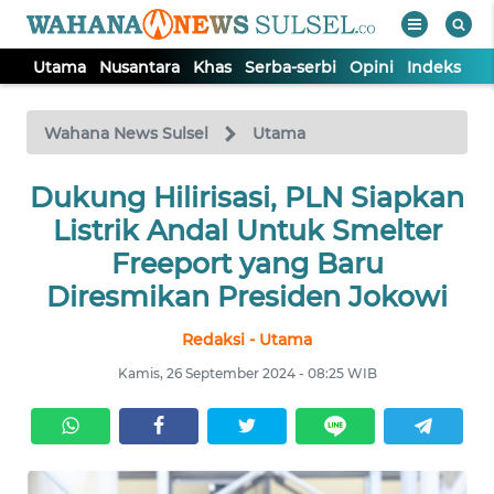
Utama
Nusantara
Khas
Serba-serbi
Opini
Indeks
WAHANA
Tutup
TV
Wahana News Sulsel
Utama
Dukung Hilirisasi, PLN Siapkan
UTAMA
Listrik Andal Untuk Smelter
NUSANTARA
Freeport yang Baru
Diresmikan Presiden Jokowi
KHAS
Redaksi - Utama
Kamis, 26 September 2024 - 08:25 WIB
SERBA-
SERBI
OPINI