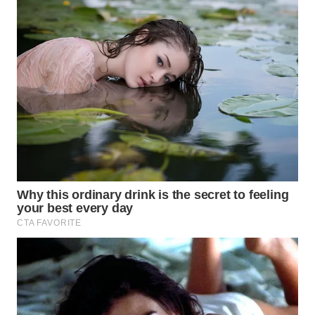
WAHANA
DESA
WISATA
LAPAK
WAHANA
Wahana
Network
KONSUMEN
LISTRIK
MASYARAKAT
KELISTRIKAN
WALINKI