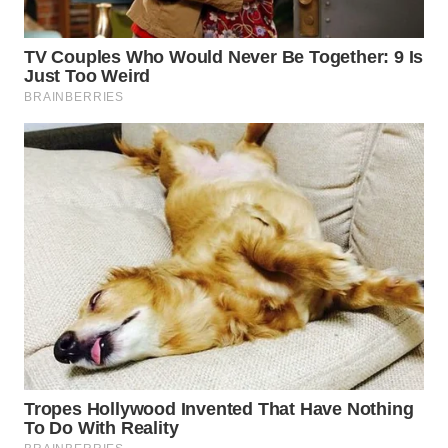
WN
TAPANULI
TENGAH
WN DELI
SERDANG
WN
TEBING
TINGGI
WN
PAKPAK
WN
KARAWANG
WN