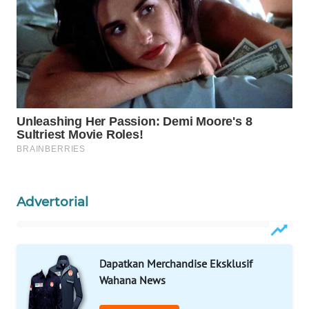
ID
MAWAKA
ID
MARTABAT
NET
PLN
WATCH
MKLI
Advertorial
LPKKI
Dapatkan Merchandise Eksklusif
LKKI
Wahana News
KOPEKLIN