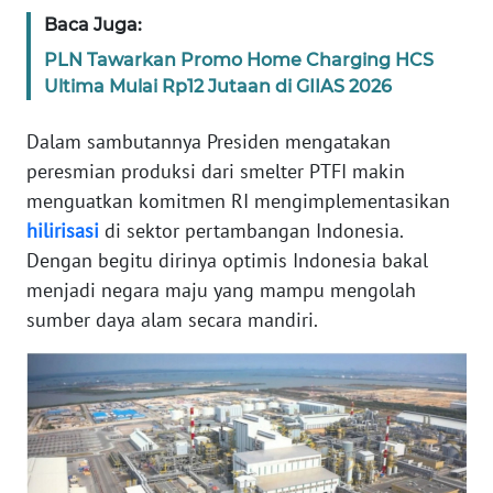
Baca Juga:
WN
PLN Tawarkan Promo Home Charging HCS
BANTEN
Ultima Mulai Rp12 Jutaan di GIIAS 2026
WN
Dalam sambutannya Presiden mengatakan
NTT
peresmian produksi dari smelter PTFI makin
menguatkan komitmen RI mengimplementasikan
WN
KEPRI
hilirisasi
di sektor pertambangan Indonesia.
Dengan begitu dirinya optimis Indonesia bakal
WN
menjadi negara maju yang mampu mengolah
PAPUA
sumber daya alam secara mandiri.
WN
PAPUA
BARAT
WN