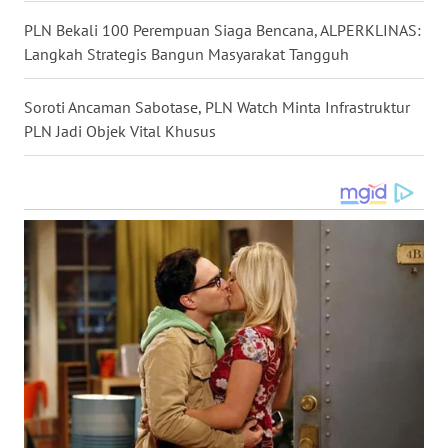
LANGKAT
PLN Bekali 100 Perempuan Siaga Bencana, ALPERKLINAS:
Langkah Strategis Bangun Masyarakat Tangguh
WN
TAPANULI
SELATAN
Soroti Ancaman Sabotase, PLN Watch Minta Infrastruktur
PLN Jadi Objek Vital Khusus
WN
TANJUNG
LESUNG
WN
KARO
WN
SIMALUNGUN
WN
LABUHANBATU