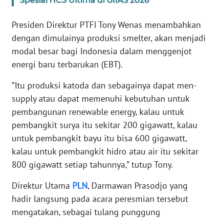
Spesial HCS Ultima di GIIAS 2026
Presiden Direktur PTFI Tony Wenas menambahkan
WN
BABEL
dengan dimulainya produksi smelter, akan menjadi
modal besar bagi Indonesia dalam menggenjot
WN
energi baru terbarukan (EBT).
SUMBAR
”Itu produksi katoda dan sebagainya dapat men-
WN
supply atau dapat memenuhi kebutuhan untuk
SUMSEL
pembangunan renewable energy, kalau untuk
pembangkit surya itu sekitar 200 gigawatt, kalau
WN
untuk pembangkit bayu itu bisa 600 gigawatt,
BENGKULU
kalau untuk pembangkit hidro atau air itu sekitar
800 gigawatt setiap tahunnya,” tutup Tony.
WN
LAMPUNG
Direktur Utama
PLN
, Darmawan Prasodjo yang
hadir langsung pada acara peresmian tersebut
WN
mengatakan, sebagai tulang punggung
JATENG