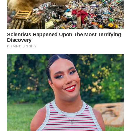
WAHANA
LISTRIK
WAHANA
TRAVEL
WAHANA
TV
WAHANANEWS
ID
WAHANANEWS
CO ID
WAHANANEWS
NET