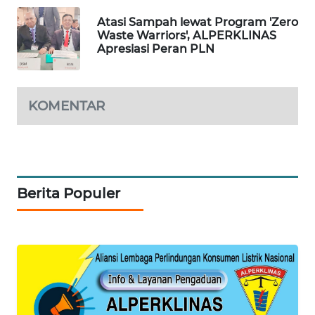
Atasi Sampah lewat Program 'Zero
KARING
Waste Warriors', ALPERKLINAS
NEWS
Apresiasi Peran PLN
JURNAL
MARITIM
KOMENTAR
HUMBANG
NEWS
GARONGGANG
Berita Populer
NEWS
FISUELRI
ID
ENERGI
NEWS