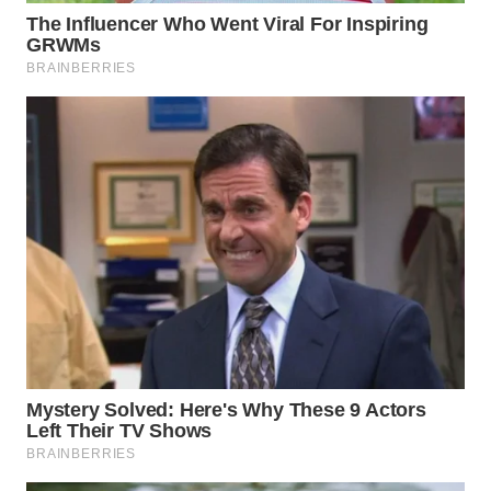
WAHANA
SPORT
WAHANA
UMKM
WAHANA
SELEB
WAHANA
PERSONA
WAHANA
OTOMOTIF
WAHANA
HEALTH