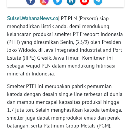
REDAKSI
Sulsel.WahanaNews.co
|
PT PLN (Persero) siap
KARIR
menghadirkan listrik andal demi mendukung
kelancaran produksi smelter PT Freeport Indonesia
DISCLAIMER
(PTFI) yang diresmikan Senin, (23/9) oleh Presiden
Joko Widodo, di Java Integrated Industrial and Port
Wahana
News
Estate (JIIPE) Gresik, Jawa Timur. Komitmen ini
Regional
sebagai wujud PLN dalam mendukung hilirisasi
mineral di Indonesia.
WN
SUMUT
Smelter PTFI ini merupakan pabrik pemurnian
katoda dengan desain single line terbesar di dunia
WN
dan mampu mencapai kapasitas produksi hingga
JAKARTA
1,7 juta ton. Selain menghasilkan katoda tembaga,
smelter juga dapat memproduksi emas dan perak
WN
batangan, serta Platinum Group Metals (PGM).
JABAR