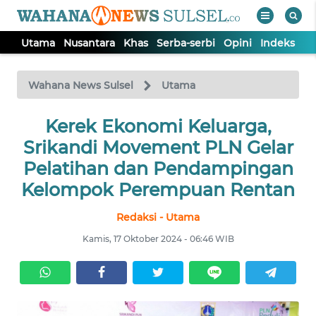
Utama
Nusantara
Khas
Serba-serbi
Opini
Indeks
WAHANA
Tutup
TV
Wahana News Sulsel
Utama
Kerek Ekonomi Keluarga,
UTAMA
Srikandi Movement PLN Gelar
NUSANTARA
Pelatihan dan Pendampingan
Kelompok Perempuan Rentan
KHAS
Redaksi - Utama
Kamis, 17 Oktober 2024 - 06:46 WIB
SERBA-
SERBI
OPINI