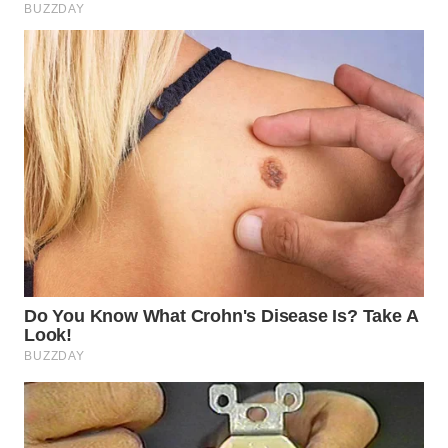
WN
PRIANGAN
TIMUR
WN
SEMARANG
WN
SOLO
WN
BOROBUDUR
WN
MADURA
WN
SURABAYA