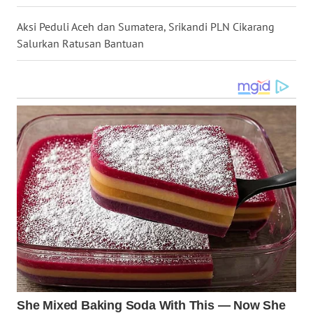
LANGKAT
Aksi Peduli Aceh dan Sumatera, Srikandi PLN Cikarang
WN
Salurkan Ratusan Bantuan
TAPANULI
SELATAN
WN
TANJUNG
LESUNG
WN
KARO
WN
SIMALUNGUN
WN
LABUHANBATU