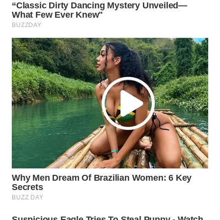
WAHANA
SPORT
WAHANA
UMKM
WAHANA
SELEB
WAHANA
PERSONA
WAHANA
OTOMOTIF
WAHANA
HEALTH