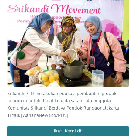
Informasi
INDEKS
BERITA
KONTAK
KAMI
INFO
IKLAN
TENTANG
Srikandi PLN melakukan edukasi pembuatan produk
KAMI
minuman untuk dijual kepada salah satu anggota
Komunitas Srikandi Berdaya Pondok Ranggon, Jakarta
PEDOMAN
Timur. [WahanaNews.co/PLN]
MEDIA
SIBER
Ikuti Kami di: