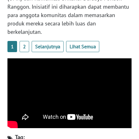
Ranggon. Inisiatif ini diharapkan dapat membantu
WN
para anggota komunitas dalam memasarkan
NUSANTARA
produk mereka secara lebih luas dan
berkelanjutan.
WN
JOGJA
1
2
Selanjutnya
Lihat Semua
WN
JATIM
WN
BALI
WN
KALBAR
WN
KALTENG
Tag: