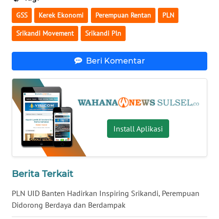
GSS
Kerek Ekonomi
Perempuan Rentan
PLN
WN
KALTARA
Srikandi Movement
Srikandi Pln
WN
Beri Komentar
KALSEL
WN
KALTIM
Install Aplikasi
WN
SULSEL
WN
Berita Terkait
GORONTALO
PLN UID Banten Hadirkan Inspiring Srikandi, Perempuan
WN
Didorong Berdaya dan Berdampak
SULUT