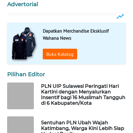
ID
Advertorial
MAWAKA
ID
Dapatkan Merchandise Eksklusif
Wahana News
MARTABAT
NET
Buka Katalog
PLN
WATCH
Pilihan Editor
MKLI
PLN UIP Sulawesi Peringati Hari
Kartini dengan Menyalurkan
Insentif bagi 16 Muslimah Tangguh
LPKKI
di 6 Kabupaten/Kota
LKKI
Sentuhan PLN Ubah Wajah
Katimbang, Warga Kini Lebih Siap
KOPEKLIN