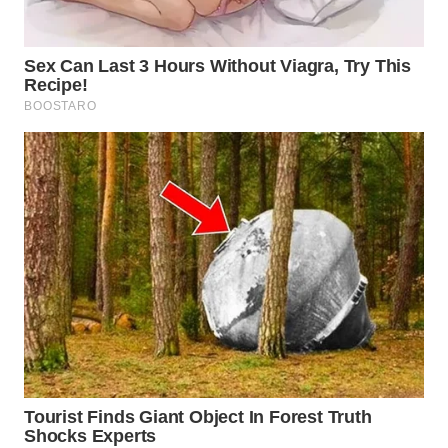
WN
INDRAMAYU
WN
KUNINGAN
WN
MAJALENGKA
WN
SUBANG
WN
SUKABUMI
WN
PURWAKARTA