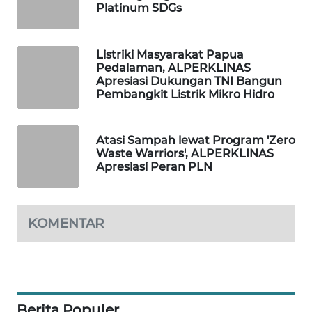
Platinum SDGs
SIBARAGAS
NEWS
Listriki Masyarakat Papua
Pedalaman, ALPERKLINAS
Apresiasi Dukungan TNI Bangun
METRO
Pembangkit Listrik Mikro Hidro
SIANTAR
NEWS
Atasi Sampah lewat Program 'Zero
METRO
Waste Warriors', ALPERKLINAS
MEDAN
Apresiasi Peran PLN
NEWS
METRO
KOMENTAR
JAKARTA
NEWS
KRT
NEWS
Berita Populer