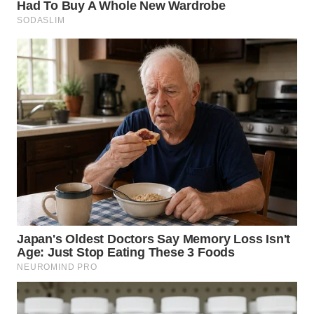
WN
TAPANULI
TENGAH
WN DELI
SERDANG
WN
TEBING
TINGGI
WN
PAKPAK
WN
KARAWANG
WN