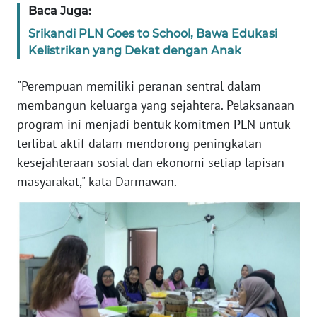
Baca Juga:
WN
Srikandi PLN Goes to School, Bawa Edukasi
BANTEN
Kelistrikan yang Dekat dengan Anak
WN
"Perempuan memiliki peranan sentral dalam
NTT
membangun keluarga yang sejahtera. Pelaksanaan
program ini menjadi bentuk komitmen PLN untuk
WN
terlibat aktif dalam mendorong peningkatan
KEPRI
kesejahteraan sosial dan ekonomi setiap lapisan
masyarakat," kata Darmawan.
WN
PAPUA
WN
PAPUA
BARAT
WN