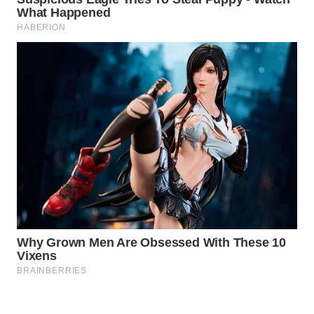
WAHANA
DESA
WISATA
LAPAK
WAHANA
Wahana
Network
KONSUMEN
LISTRIK
MASYARAKAT
KELISTRIKAN
WALINKI