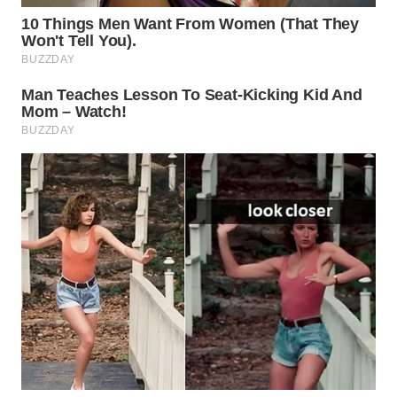
WAHANA
LISTRIK
WAHANA
TRAVEL
WAHANA
TV
WAHANANEWS
ID
WAHANANEWS
CO ID
WAHANANEWS
NET