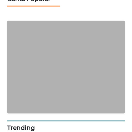
KARING
NEWS
JURNAL
MARITIM
HUMBANG
NEWS
GARONGGANG
NEWS
FISUELRI
ID
ENERGI
NEWS
Trending