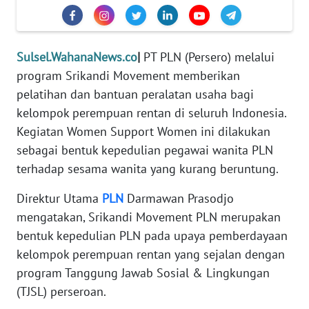
REDAKSI
KARIR
Sulsel.WahanaNews.co
|
PT PLN (Persero) melalui
program Srikandi Movement memberikan
DISCLAIMER
pelatihan dan bantuan peralatan usaha bagi
kelompok perempuan rentan di seluruh Indonesia.
Wahana
Kegiatan Women Support Women ini dilakukan
News
Regional
sebagai bentuk kepedulian pegawai wanita PLN
terhadap sesama wanita yang kurang beruntung.
WN
SUMUT
Direktur Utama
PLN
Darmawan Prasodjo
mengatakan, Srikandi Movement PLN merupakan
WN
bentuk kepedulian PLN pada upaya pemberdayaan
JAKARTA
kelompok perempuan rentan yang sejalan dengan
program Tanggung Jawab Sosial & Lingkungan
WN
(TJSL) perseroan.
JABAR