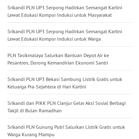
Srikandi PLN UP3 Serpong Hadirkan Semangat Kartini
WN
Lewat Edukasi Kompor Induksi untuk Masyarakat
MALUKU
Srikandi PLN UP3 Serpong Hadirkan Semangat Kartini
WN
Lewat Edukasi Kompor Induksi untuk Warga
MALUT
PLN Tasikmalaya Salurkan Bantuan Depot Air ke
WN
Pesantren, Dorong Kemandirian Ekonomi Santri
DAIRI
Srikandi PLN UP3 Bekasi Sambung Listrik Gratis untuk
WN
Keluarga Pra-Sejahtera di Hari Kartini
DANAU
TOBA
Srikandi dan PIKK PLN Cianjur Gelar Aksi Sosial Berbagi
WN
Takjil di Bulan Ramadhan
NIAS
Srikandi PLN Gunung Putri Salurkan Listrik Gratis untuk
WN
Warga Kurang Mampu