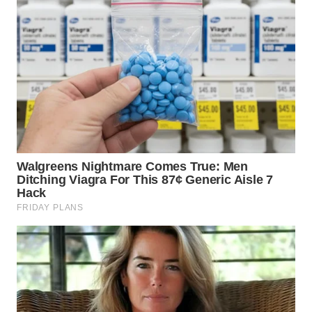
BEKASI
WN
BOGOR
WN
DEPOK
WN
TAPANULI
UTARA
WN
SAMOSIR
WN
PADANG
LAWAS