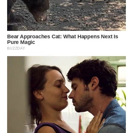
Wahana
Media
Group
WAHANA
NEWS
WAHANA
TANI
WAHANA
ADVOKAT
WAHANA
INFRASTRUKTUR
WAHANA
KONSUMEN