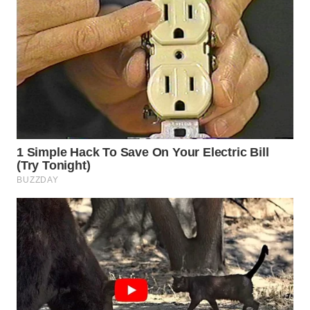
WN
NATUNA
WN
BINTAN
WN
MANDALIKA
WN
LIKUPANG
WN
LABUANBAJO
WN
BORNEO