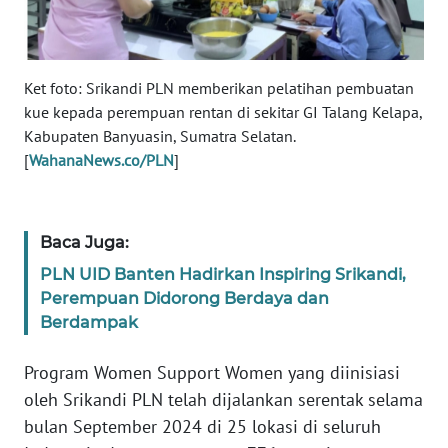
RIAU
WN
SERAMBI
Ket foto: Srikandi PLN memberikan pelatihan pembuatan
kue kepada perempuan rentan di sekitar GI Talang Kelapa,
WN
Kabupaten Banyuasin, Sumatra Selatan.
JAMBI
[
WahanaNews.co/PLN
]
WN
SULTRA
Baca Juga:
PLN UID Banten Hadirkan Inspiring Srikandi,
WN
NTB
Perempuan Didorong Berdaya dan
Berdampak
WN
SULTENG
Program Women Support Women yang diinisiasi
oleh Srikandi PLN telah dijalankan serentak selama
WN
bulan September 2024 di 25 lokasi di seluruh
SULBAR