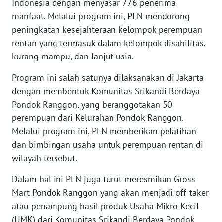
Indonesia dengan menyasar 776 penerima
manfaat. Melalui program ini, PLN mendorong
WN
peningkatan kesejahteraan kelompok perempuan
BABEL
rentan yang termasuk dalam kelompok disabilitas,
kurang mampu, dan lanjut usia.
WN
SUMBAR
Program ini salah satunya dilaksanakan di Jakarta
dengan membentuk Komunitas Srikandi Berdaya
WN
Pondok Ranggon, yang beranggotakan 50
SUMSEL
perempuan dari Kelurahan Pondok Ranggon.
Melalui program ini, PLN memberikan pelatihan
WN
dan bimbingan usaha untuk perempuan rentan di
BENGKULU
wilayah tersebut.
WN
Dalam hal ini PLN juga turut meresmikan Gross
LAMPUNG
Mart Pondok Ranggon yang akan menjadi off-taker
atau penampung hasil produk Usaha Mikro Kecil
WN
JATENG
(UMK) dari Komunitas Srikandi Berdaya Pondok