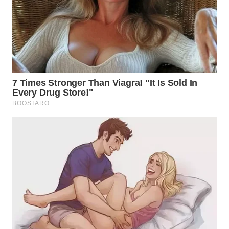
WN
SUMEDANG
WN
CIANJUR
WN
KEPULAUAN
SERIBU
WN
TANGERANG
WN
BINJAI
WN
CIREBON