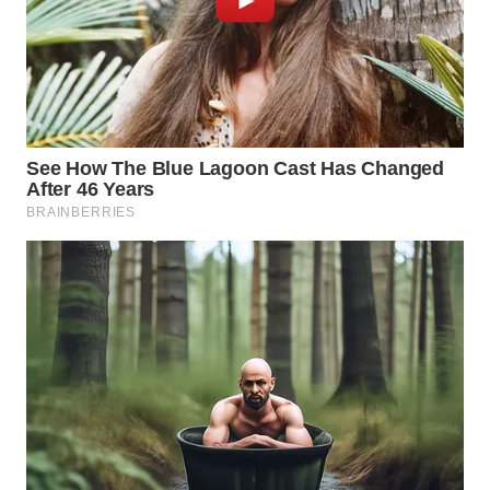
Wahana
Media
Group
WAHANA
NEWS
WAHANA
TANI
WAHANA
ADVOKAT
WAHANA
INFRASTRUKTUR
WAHANA
KONSUMEN