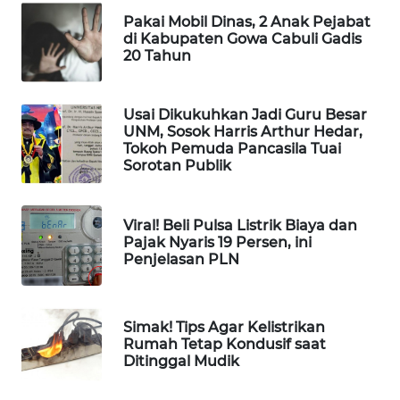
Pakai Mobil Dinas, 2 Anak Pejabat
WAHANA
di Kabupaten Gowa Cabuli Gadis
20 Tahun
DESA
WISATA
Usai Dikukuhkan Jadi Guru Besar
LAPAK
UNM, Sosok Harris Arthur Hedar,
WAHANA
Tokoh Pemuda Pancasila Tuai
Sorotan Publik
Wahana
Network
Viral! Beli Pulsa Listrik Biaya dan
Pajak Nyaris 19 Persen, ini
KONSUMEN
Penjelasan PLN
LISTRIK
MASYARAKAT
Simak! Tips Agar Kelistrikan
KELISTRIKAN
Rumah Tetap Kondusif saat
Ditinggal Mudik
WALINKI