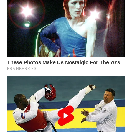
WN
SUMEDANG
WN
CIANJUR
WN
KEPULAUAN
SERIBU
WN
TANGERANG
WN
BINJAI
WN
CIREBON