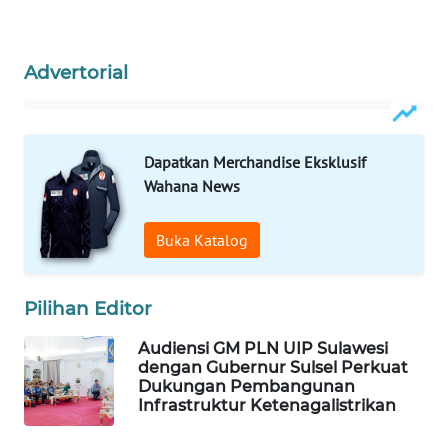
WAHANA
SPORT
Advertorial
WAHANA
UMKM
Dapatkan Merchandise Eksklusif
Wahana News
WAHANA
SELEB
Buka Katalog
WAHANA
PERSONA
Pilihan Editor
WAHANA
Audiensi GM PLN UIP Sulawesi
OTOMOTIF
dengan Gubernur Sulsel Perkuat
Dukungan Pembangunan
Infrastruktur Ketenagalistrikan
WAHANA
HEALTH