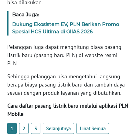
bisa dilakukan.
WN
Baca Juga:
BANTEN
Dukung Ekosistem EV, PLN Berikan Promo
Spesial HCS Ultima di GIIAS 2026
WN
NTT
Pelanggan juga dapat menghitung biaya pasang
listrik baru (pasang baru PLN) di website resmi
WN
KEPRI
PLN.
Sehingga pelanggan bisa mengetahui langsung
WN
berapa biaya pasang listrik baru dan tambah daya
PAPUA
sesuai dengan produk layanan yang dibutuhkan.
WN
Cara daftar pasang listrik baru melalui aplikasi PLN
PAPUA
Mobile
BARAT
1
2
3
Selanjutnya
Lihat Semua
WN