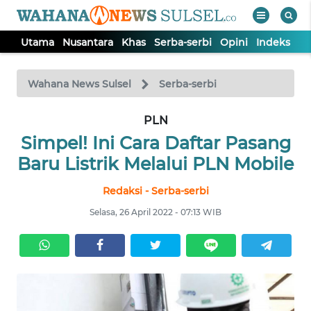
Utama
Nusantara
Khas
Serba-serbi
Opini
Indeks
WAHANA
Tutup
TV
Wahana News Sulsel
Serba-serbi
PLN
UTAMA
Simpel! Ini Cara Daftar Pasang
NUSANTARA
Baru Listrik Melalui PLN Mobile
Redaksi - Serba-serbi
KHAS
Selasa, 26 April 2022 - 07:13 WIB
SERBA-
SERBI
OPINI