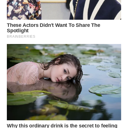
LANGKAT
WN
TAPANULI
SELATAN
WN
TANJUNG
LESUNG
WN
KARO
WN
SIMALUNGUN
WN
LABUHANBATU