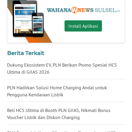
WN
BABEL
Install Aplikasi
WN
SUMBAR
Berita Terkait
WN
SUMSEL
Dukung Ekosistem EV, PLN Berikan Promo Spesial HCS
Ultima di GIIAS 2026
WN
BENGKULU
PLN Hadirkan Solusi Home Charging Andal untuk
Pengguna Kendaraan Listrik
WN
LAMPUNG
Beli HCS Ultima di Booth PLN GIIAS, Nikmati Bonus
Voucher Listrik dan Diskon Charging
WN
JATENG