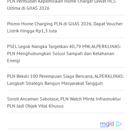
PLN Permudah Kepemilikan Home Charger Lewat HCS
Ultima di GIIAS 2026
WN
NUSANTARA
Promo Home Charging PLN di GIIAS 2026, Dapat Voucher
Listrik hingga Rp1,3 Juta
WN
JOGJA
PSEL Legok Nangka Targetkan 40,79 MW, ALPERKLINAS:
PLN Menghubungkan Solusi Sampah dan Ketahanan
WN
Energi
JATIM
PLN Bekali 100 Perempuan Siaga Bencana, ALPERKLINAS:
WN
Langkah Strategis Bangun Masyarakat Tangguh
BALI
Soroti Ancaman Sabotase, PLN Watch Minta Infrastruktur
WN
PLN Jadi Objek Vital Khusus
KALBAR
WN
KALTENG