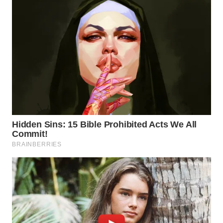
WN
NATUNA
WN
BINTAN
WN
MANDALIKA
WN
LIKUPANG
WN
LABUANBAJO
WN
BORNEO