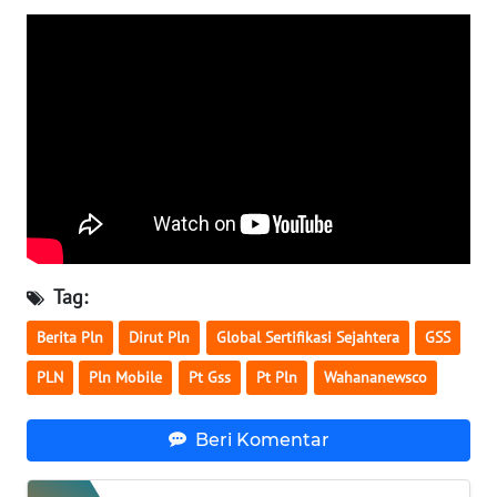
RIAU
WN
SERAMBI
WN
JAMBI
WN
SULTRA
Tag:
WN
NTB
Berita Pln
Dirut Pln
Global Sertifikasi Sejahtera
GSS
PLN
Pln Mobile
Pt Gss
Pt Pln
Wahananewsco
WN
SULTENG
Beri Komentar
WN
SULBAR