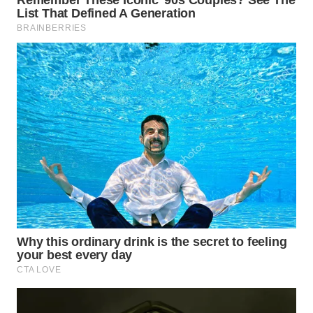
WN
PRIANGAN
TIMUR
WN
SEMARANG
WN
SOLO
WN
BOROBUDUR
WN
MADURA
WN
SURABAYA