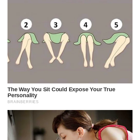
WN
KALTARA
WN
KALSEL
WN
KALTIM
WN
SULSEL
WN
GORONTALO
WN
SULUT