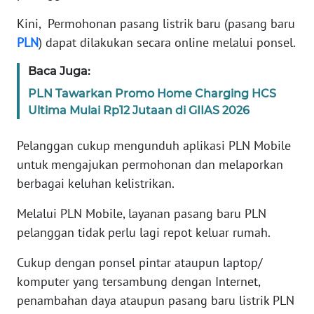
REDAKSI
Kini, Permohonan pasang listrik baru (pasang baru
PLN
) dapat dilakukan secara online melalui ponsel.
KARIR
Baca Juga:
DISCLAIMER
PLN Tawarkan Promo Home Charging HCS
Ultima Mulai Rp12 Jutaan di GIIAS 2026
Wahana
News
Pelanggan cukup mengunduh aplikasi PLN Mobile
Regional
untuk mengajukan permohonan dan melaporkan
berbagai keluhan kelistrikan.
WN
SUMUT
Melalui PLN Mobile, layanan pasang baru PLN
pelanggan tidak perlu lagi repot keluar rumah.
WN
JAKARTA
Cukup dengan ponsel pintar ataupun laptop/
komputer yang tersambung dengan Internet,
WN
penambahan daya ataupun pasang baru listrik PLN
JABAR