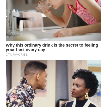
WN
MALUKU
WN
MALUT
WN
DAIRI
WN
DANAU
TOBA
WN
NIAS
WN