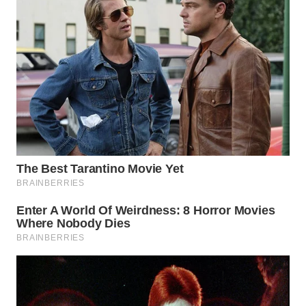
BEKASI
WN
BOGOR
WN
DEPOK
WN
TAPANULI
UTARA
WN
SAMOSIR
WN
PADANG
LAWAS