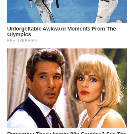
WN
INDRAMAYU
WN
KUNINGAN
WN
MAJALENGKA
WN
SUBANG
WN
SUKABUMI
WN
PURWAKARTA