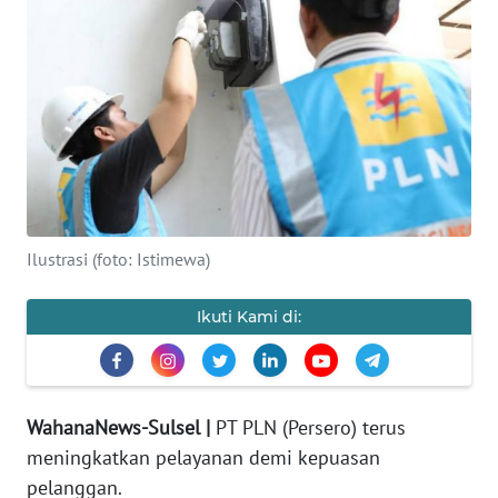
Informasi
INDEKS
BERITA
KONTAK
KAMI
INFO
Ilustrasi (foto: Istimewa)
IKLAN
Ikuti Kami di:
TENTANG
KAMI
PEDOMAN
WahanaNews-Sulsel |
PT PLN (Persero) terus
MEDIA
meningkatkan pelayanan demi kepuasan
SIBER
pelanggan.