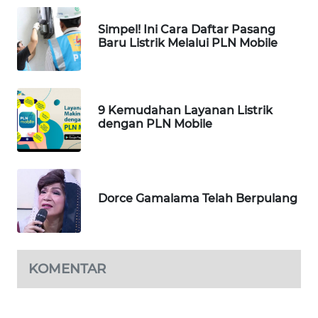
ID
Simpel! Ini Cara Daftar Pasang
MAWAKA
Baru Listrik Melalui PLN Mobile
ID
MARTABAT
NET
9 Kemudahan Layanan Listrik
dengan PLN Mobile
PLN
WATCH
MKLI
Dorce Gamalama Telah Berpulang
LPKKI
KOMENTAR
LKKI
KOPEKLIN