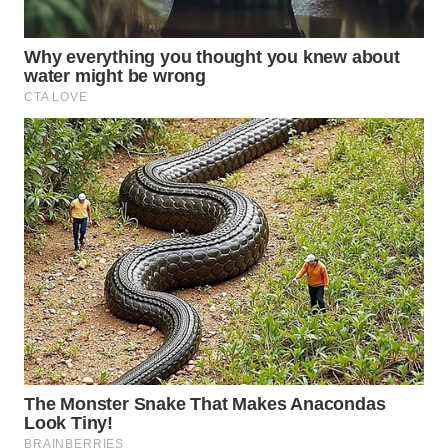
WAHANA
LISTRIK
WAHANA
TRAVEL
WAHANA
TV
WAHANANEWS
ID
WAHANANEWS
CO ID
WAHANANEWS
NET