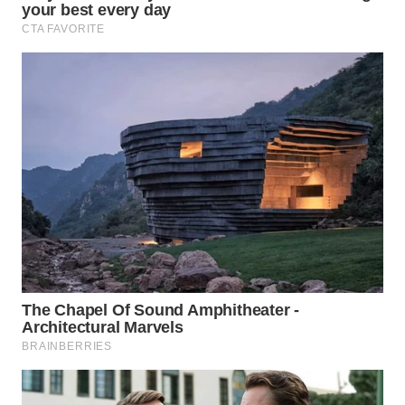
WN
TAPANULI
TENGAH
WN DELI
SERDANG
WN
TEBING
TINGGI
WN
PAKPAK
WN
KARAWANG
WN