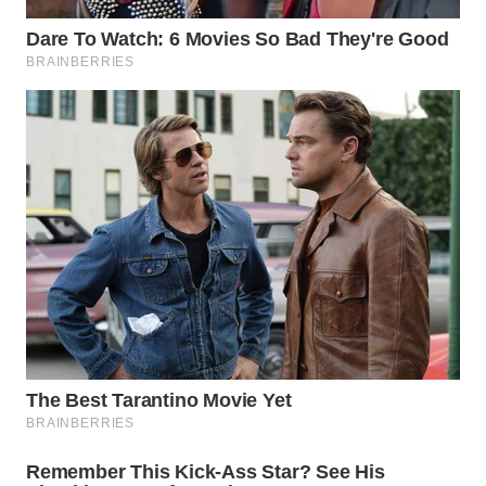
WN
SUMEDANG
WN
CIANJUR
WN
KEPULAUAN
SERIBU
WN
TANGERANG
WN
BINJAI
WN
CIREBON