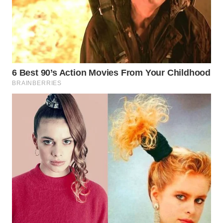
WN
NUSANTARA
WN
JOGJA
WN
JATIM
WN
BALI
WN
KALBAR
WN
KALTENG