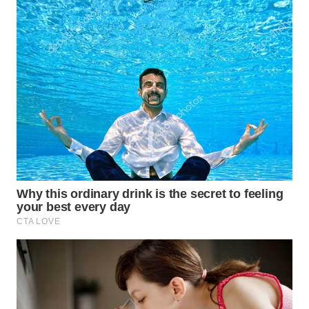
WN
MALUKU
WN
MALUT
WN
DAIRI
WN
DANAU
TOBA
WN
NIAS
WN