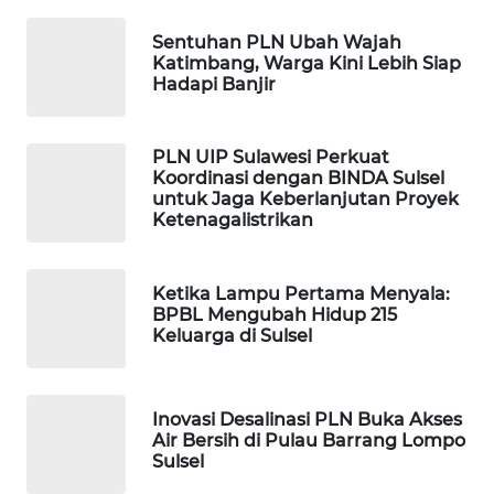
Sentuhan PLN Ubah Wajah
WN
Katimbang, Warga Kini Lebih Siap
NATUNA
Hadapi Banjir
WN
PLN UIP Sulawesi Perkuat
BINTAN
Koordinasi dengan BINDA Sulsel
untuk Jaga Keberlanjutan Proyek
WN
Ketenagalistrikan
MANDALIKA
Ketika Lampu Pertama Menyala:
WN
BPBL Mengubah Hidup 215
LIKUPANG
Keluarga di Sulsel
WN
LABUANBAJO
Inovasi Desalinasi PLN Buka Akses
Air Bersih di Pulau Barrang Lompo
Sulsel
WN
BORNEO