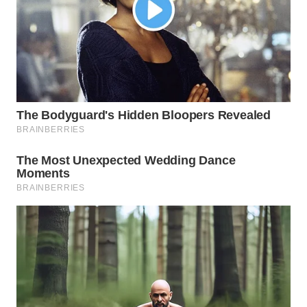
WN
TAPANULI
TENGAH
WN DELI
SERDANG
WN
TEBING
TINGGI
WN
PAKPAK
WN
KARAWANG
WN