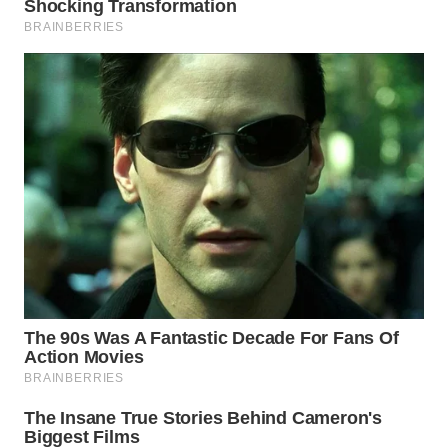
WN
INDRAMAYU
WN
KUNINGAN
WN
MAJALENGKA
WN
SUBANG
WN
SUKABUMI
WN
PURWAKARTA