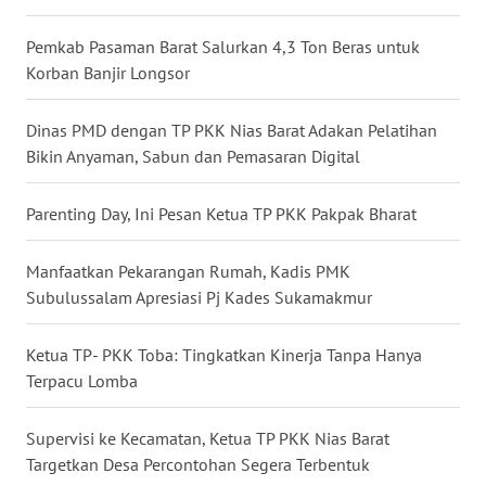
RIAU
Pemkab Pasaman Barat Salurkan 4,3 Ton Beras untuk
WN
Korban Banjir Longsor
SERAMBI
Dinas PMD dengan TP PKK Nias Barat Adakan Pelatihan
WN
Bikin Anyaman, Sabun dan Pemasaran Digital
JAMBI
Parenting Day, Ini Pesan Ketua TP PKK Pakpak Bharat
WN
SULTRA
Manfaatkan Pekarangan Rumah, Kadis PMK
Subulussalam Apresiasi Pj Kades Sukamakmur
WN
NTB
Ketua TP- PKK Toba: Tingkatkan Kinerja Tanpa Hanya
WN
Terpacu Lomba
SULTENG
Supervisi ke Kecamatan, Ketua TP PKK Nias Barat
WN
Targetkan Desa Percontohan Segera Terbentuk
SULBAR