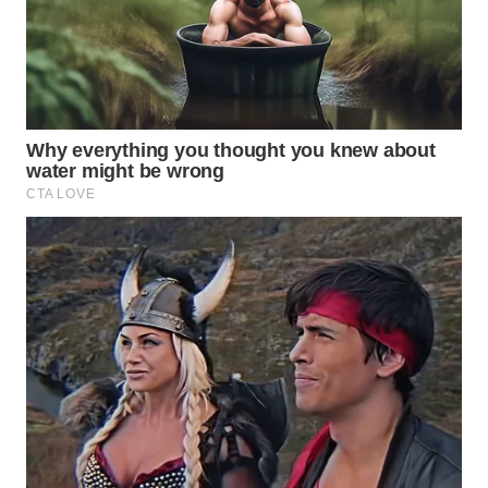
BEKASI
WN
BOGOR
WN
DEPOK
WN
TAPANULI
UTARA
WN
SAMOSIR
WN
PADANG
LAWAS