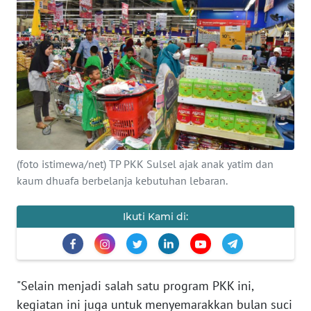
Informasi
INDEKS
BERITA
KONTAK
KAMI
INFO
(foto istimewa/net) TP PKK Sulsel ajak anak yatim dan
IKLAN
kaum dhuafa berbelanja kebutuhan lebaran.
TENTANG
Ikuti Kami di:
KAMI
PEDOMAN
MEDIA
"Selain menjadi salah satu program PKK ini,
SIBER
kegiatan ini juga untuk menyemarakkan bulan suci