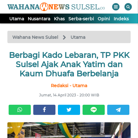
Utama
Nusantara
Khas
Serba-serbi
Opini
Indeks
WAHANA
Tutup
TV
Wahana News Sulsel
Utama
Berbagi Kado Lebaran, TP PKK
UTAMA
Sulsel Ajak Anak Yatim dan
NUSANTARA
Kaum Dhuafa Berbelanja
Redaksi - Utama
KHAS
Jumat, 14 April 2023 - 20:00 WIB
SERBA-
SERBI
OPINI