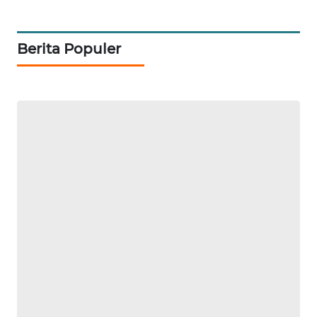
WAHANA
Berita Populer
LISTRIK
WAHANA
TRAVEL
WAHANA
TV
WAHANANEWS
ID
WAHANANEWS
CO ID
WAHANANEWS
NET