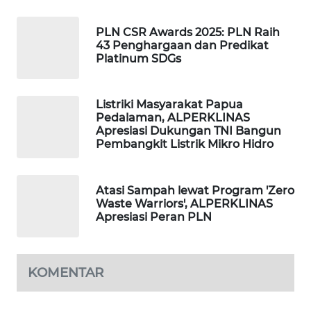
Wahana
PLN CSR Awards 2025: PLN Raih
Media
43 Penghargaan dan Predikat
Group
Platinum SDGs
WAHANA
NEWS
Listriki Masyarakat Papua
Pedalaman, ALPERKLINAS
Apresiasi Dukungan TNI Bangun
WAHANA
Pembangkit Listrik Mikro Hidro
TANI
Atasi Sampah lewat Program 'Zero
WAHANA
Waste Warriors', ALPERKLINAS
ADVOKAT
Apresiasi Peran PLN
WAHANA
INFRASTRUKTUR
KOMENTAR
WAHANA
KONSUMEN