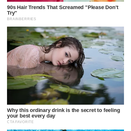
WN
KALTARA
WN
KALSEL
WN
KALTIM
WN
SULSEL
WN
GORONTALO
WN
SULUT