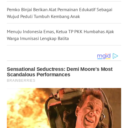
Pemko Binjai Berikan Alat Permainan Edukatif Sebagai
WN
Wujud Peduli Tumbuh Kembang Anak
BABEL
Menuju Indonesia Emas, Ketua TP PKK Humbahas Ajak
WN
Warga Imunisasi Lengkap Balita
SUMBAR
WN
SUMSEL
WN
BENGKULU
WN
LAMPUNG
WN
JATENG