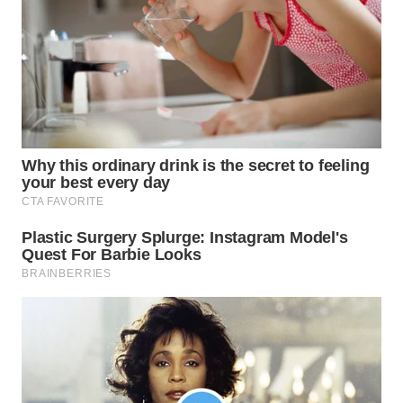
LANGKAT
WN
TAPANULI
SELATAN
WN
TANJUNG
LESUNG
WN
KARO
WN
SIMALUNGUN
WN
LABUHANBATU