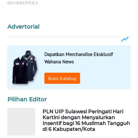
WN
PRIANGAN
TIMUR
Advertorial
WN
SEMARANG
Dapatkan Merchandise Eksklusif
Wahana News
WN
SOLO
Buka Katalog
WN
BOROBUDUR
Pilihan Editor
WN
PLN UIP Sulawesi Peringati Hari
MADURA
Kartini dengan Menyalurkan
Insentif bagi 16 Muslimah Tangguh
di 6 Kabupaten/Kota
WN
SURABAYA