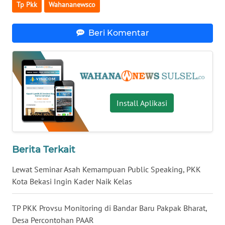
Tp Pkk
Wahananewsco
WN
BANTEN
Beri Komentar
WN
NTT
WN
Install Aplikasi
KEPRI
WN
PAPUA
Berita Terkait
WN
Lewat Seminar Asah Kemampuan Public Speaking, PKK
PAPUA
Kota Bekasi Ingin Kader Naik Kelas
BARAT
TP PKK Provsu Monitoring di Bandar Baru Pakpak Bharat,
WN
Desa Percontohan PAAR