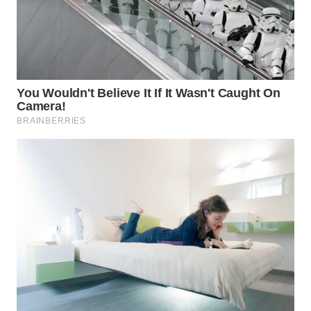
WN
SUMEDANG
WN
CIANJUR
WN
KEPULAUAN
SERIBU
WN
TANGERANG
WN
BINJAI
WN
CIREBON