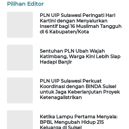
Pilihan Editor
WAHANA
PLN UIP Sulawesi Peringati Hari
DESA
Kartini dengan Menyalurkan
WISATA
Insentif bagi 16 Muslimah Tangguh
di 6 Kabupaten/Kota
LAPAK
WAHANA
Sentuhan PLN Ubah Wajah
Katimbang, Warga Kini Lebih Siap
Wahana
Hadapi Banjir
Network
KONSUMEN
PLN UIP Sulawesi Perkuat
Koordinasi dengan BINDA Sulsel
LISTRIK
untuk Jaga Keberlanjutan Proyek
Ketenagalistrikan
MASYARAKAT
KELISTRIKAN
Ketika Lampu Pertama Menyala:
BPBL Mengubah Hidup 215
WALINKI
Keluarga di Sulsel