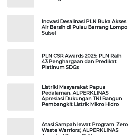
ID
MAWAKA
Inovasi Desalinasi PLN Buka Akses
ID
Air Bersih di Pulau Barrang Lompo
Sulsel
MARTABAT
NET
PLN CSR Awards 2025: PLN Raih
PLN
43 Penghargaan dan Predikat
Platinum SDGs
WATCH
MKLI
Listriki Masyarakat Papua
Pedalaman, ALPERKLINAS
Apresiasi Dukungan TNI Bangun
LPKKI
Pembangkit Listrik Mikro Hidro
LKKI
Atasi Sampah lewat Program 'Zero
Waste Warriors', ALPERKLINAS
KOPEKLIN