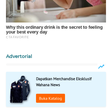
WAHANA
SPORT
WAHANA
UMKM
WAHANA
SELEB
Advertorial
WAHANA
PERSONA
Dapatkan Merchandise Eksklusif
Wahana News
WAHANA
OTOMOTIF
Buka Katalog
WAHANA
HEALTH