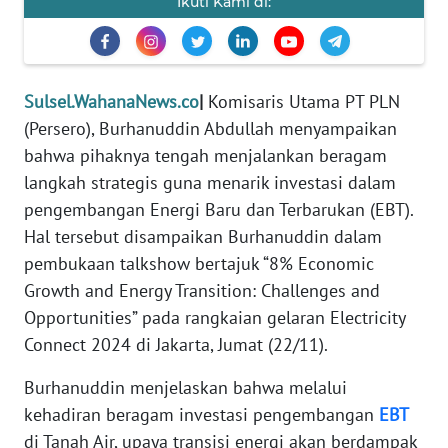
Ikuti Kami di:
REDAKSI
KARIR
Sulsel.WahanaNews.co
|
Komisaris Utama PT PLN
DISCLAIMER
(Persero), Burhanuddin Abdullah menyampaikan
bahwa pihaknya tengah menjalankan beragam
Wahana
langkah strategis guna menarik investasi dalam
News
pengembangan Energi Baru dan Terbarukan (EBT).
Regional
Hal tersebut disampaikan Burhanuddin dalam
pembukaan talkshow bertajuk “8% Economic
WN
SUMUT
Growth and Energy Transition: Challenges and
Opportunities” pada rangkaian gelaran Electricity
WN
Connect 2024 di Jakarta, Jumat (22/11).
JAKARTA
Burhanuddin menjelaskan bahwa melalui
WN
kehadiran beragam investasi pengembangan
EBT
JABAR
di Tanah Air, upaya transisi energi akan berdampak