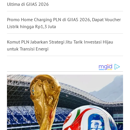
Ultima di GIIAS 2026
WN
MALUKU
Promo Home Charging PLN di GIIAS 2026, Dapat Voucher
Listrik hingga Rp1,3 Juta
WN
MALUT
Komut PLN Jabarkan Strategi Jitu Tarik Investasi Hijau
untuk Transisi Energi
WN
DAIRI
WN
DANAU
TOBA
WN
NIAS
WN