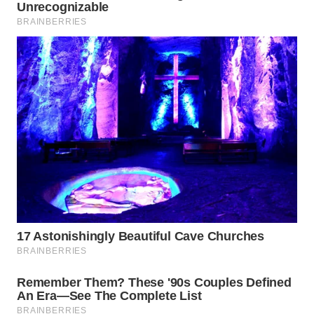
WN
NATUNA
WN
BINTAN
WN
MANDALIKA
WN
LIKUPANG
WN
LABUANBAJO
WN
BORNEO