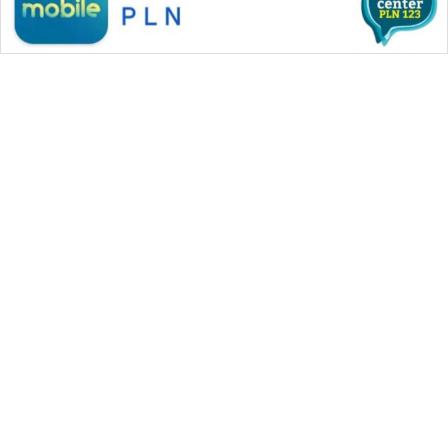
WAHANA MEDIA GROUP
|
|
|
WAHANA NEWS co
WAHANA TANI
WAHANA ADVOKAT
|
|
WAHANA INFRASTRUKTUR
WAHANA KONSUMEN
|
|
|
WAHANA LISTRIK
WAHANA TRAVEL
WAHANA TV
|
|
|
WAHANANEWS id
WAHANANEWS CO ID
WAHANANEWS NET
|
|
|
WAHANA SPORT ID
Wahana UMKM
Wahana Seleb
|
|
|
Wahana Persona
Wahana Otomotif
Wahana Health