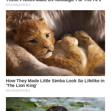
WN
TAPANULI
TENGAH
WN DELI
SERDANG
WN
TEBING
TINGGI
WN
PAKPAK
WN
KARAWANG
WN