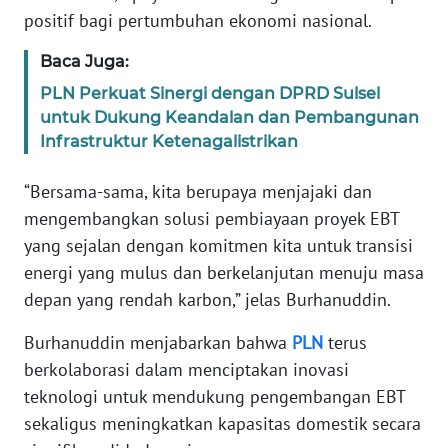
positif bagi pertumbuhan ekonomi nasional.
WN
BANTEN
Baca Juga:
PLN Perkuat Sinergi dengan DPRD Sulsel
WN
untuk Dukung Keandalan dan Pembangunan
NTT
Infrastruktur Ketenagalistrikan
WN
“Bersama-sama, kita berupaya menjajaki dan
KEPRI
mengembangkan solusi pembiayaan proyek EBT
yang sejalan dengan komitmen kita untuk transisi
WN
energi yang mulus dan berkelanjutan menuju masa
PAPUA
depan yang rendah karbon,” jelas Burhanuddin.
WN
Burhanuddin menjabarkan bahwa
PLN
terus
PAPUA
berkolaborasi dalam menciptakan inovasi
BARAT
teknologi untuk mendukung pengembangan EBT
sekaligus meningkatkan kapasitas domestik secara
WN