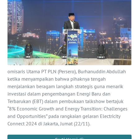
Informasi
INDEKS
BERITA
KONTAK
KAMI
INFO
omisaris Utama PT PLN (Persero), Burhanuddin Abdullah
IKLAN
ketika menyampaikan bahwa pihaknya tengah
menjalankan beragam langkah strategis guna menarik
TENTANG
investasi dalam pengembangan Energi Baru dan
KAMI
Terbarukan (EBT) dalam pembukaan talkshow bertajuk
“8% Economic Growth and Energy Transition: Challenges
PEDOMAN
and Opportunities” pada rangkaian gelaran Electricity
MEDIA
Connect 2024 di Jakarta, Jumat (22/11).
SIBER