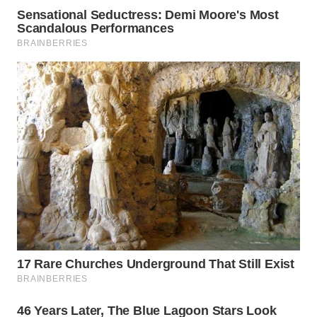
WN
PRIANGAN
TIMUR
WN
SEMARANG
WN
SOLO
WN
BOROBUDUR
WN
MADURA
WN
SURABAYA