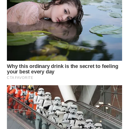
BEKASI
WN
BOGOR
WN
DEPOK
WN
TAPANULI
UTARA
WN
SAMOSIR
WN
PADANG
LAWAS