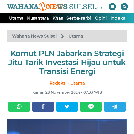
Utama
Nusantara
Khas
Serba-serbi
Opini
Indeks
WAHANA
Tutup
TV
Wahana News Sulsel
Utama
Komut PLN Jabarkan Strategi
UTAMA
Jitu Tarik Investasi Hijau untuk
NUSANTARA
Transisi Energi
Redaksi - Utama
KHAS
Kamis, 28 November 2024 - 07:33 WIB
SERBA-
SERBI
OPINI