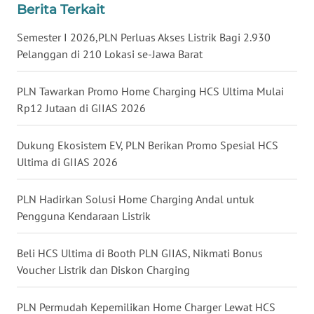
Berita Terkait
WN
Semester I 2026,PLN Perluas Akses Listrik Bagi 2.930
KALTARA
Pelanggan di 210 Lokasi se-Jawa Barat
WN
PLN Tawarkan Promo Home Charging HCS Ultima Mulai
KALSEL
Rp12 Jutaan di GIIAS 2026
WN
Dukung Ekosistem EV, PLN Berikan Promo Spesial HCS
KALTIM
Ultima di GIIAS 2026
WN
PLN Hadirkan Solusi Home Charging Andal untuk
SULSEL
Pengguna Kendaraan Listrik
WN
GORONTALO
Beli HCS Ultima di Booth PLN GIIAS, Nikmati Bonus
Voucher Listrik dan Diskon Charging
WN
SULUT
PLN Permudah Kepemilikan Home Charger Lewat HCS