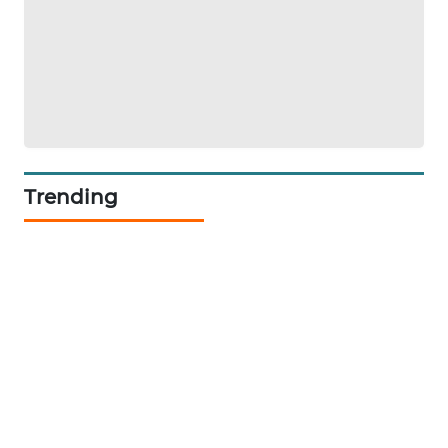
SIBARAGAS
NEWS
METRO
SIANTAR
NEWS
Trending
METRO
MEDAN
NEWS
METRO
JAKARTA
NEWS
KRT
NEWS