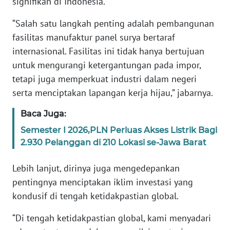
RIAU
signifikan di Indonesia.
“Salah satu langkah penting adalah pembangunan
WN
fasilitas manufaktur panel surya bertaraf
SERAMBI
internasional. Fasilitas ini tidak hanya bertujuan
untuk mengurangi ketergantungan pada impor,
WN
JAMBI
tetapi juga memperkuat industri dalam negeri
serta menciptakan lapangan kerja hijau,” jabarnya.
WN
Baca Juga:
SULTRA
Semester I 2026,PLN Perluas Akses Listrik Bagi
WN
2.930 Pelanggan di 210 Lokasi se-Jawa Barat
NTB
Lebih lanjut, dirinya juga mengedepankan
WN
pentingnya menciptakan iklim investasi yang
SULTENG
kondusif di tengah ketidakpastian global.
“Di tengah ketidakpastian global, kami menyadari
WN
SULBAR