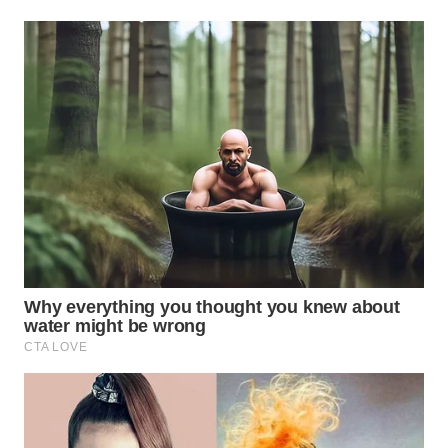
Wahana
Media
Group
WAHANA
NEWS
WAHANA
TANI
WAHANA
ADVOKAT
WAHANA
INFRASTRUKTUR
WAHANA
KONSUMEN