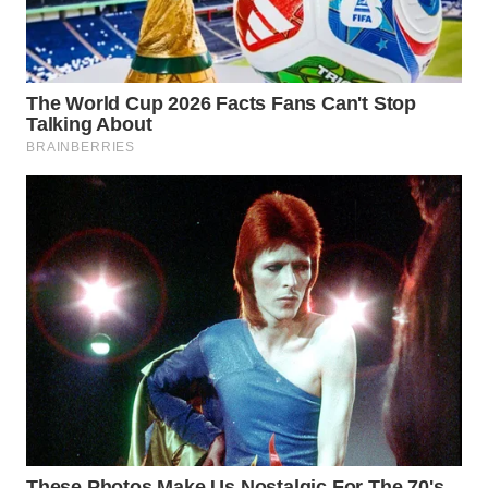
LANGKAT
WN
TAPANULI
SELATAN
WN
TANJUNG
LESUNG
WN
KARO
WN
SIMALUNGUN
WN
LABUHANBATU