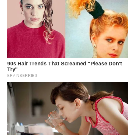
WAHANA
LISTRIK
WAHANA
TRAVEL
WAHANA
TV
WAHANANEWS
ID
WAHANANEWS
CO ID
WAHANANEWS
NET