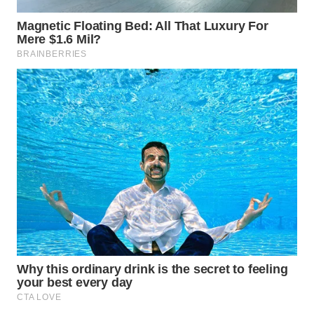
WN
INDRAMAYU
WN
KUNINGAN
WN
MAJALENGKA
WN
SUBANG
WN
SUKABUMI
WN
PURWAKARTA