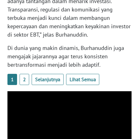
adanya tantangan dalam menarik investasi.
Transparansi, regulasi dan komunikasi yang
WN
terbuka menjadi kunci dalam membangun
BABEL
kepercayaan dan meningkatkan keyakinan investor
di sektor EBT,” jelas Burhanuddin.
WN
SUMBAR
Di dunia yang makin dinamis, Burhanuddin juga
mengajak jajarannya agar terus konsisten
WN
bertransformasi menjadi lebih adaptif.
SUMSEL
1
2
Selanjutnya
Lihat Semua
WN
BENGKULU
WN
LAMPUNG
WN
JATENG