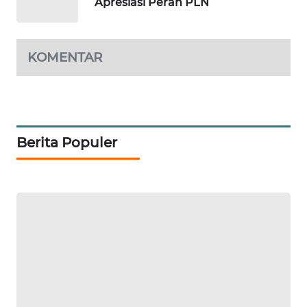
Apresiasi Peran PLN
PORTAL
KONSUMEN
KOMENTAR
FORWAMKI
ALPERKLINAS
Berita Populer
FORJASIDA
TAMBANG
NEWS
SITUNGIR
NEWS
SIDIKALANG
NEWS