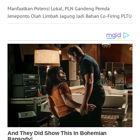
LANGKAT
Manfaatkan Potensi Lokal, PLN Gandeng Pemda
Jeneponto Olah Limbah Jagung Jadi Bahan Co-Firing PLTU
WN
TAPANULI
SELATAN
WN
TANJUNG
LESUNG
WN
KARO
WN
SIMALUNGUN
WN
LABUHANBATU