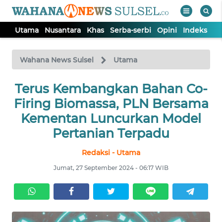
Utama
Nusantara
Khas
Serba-serbi
Opini
Indeks
WAHANA
Tutup
TV
Wahana News Sulsel
Utama
Terus Kembangkan Bahan Co-
UTAMA
Firing Biomassa, PLN Bersama
NUSANTARA
Kementan Luncurkan Model
Pertanian Terpadu
KHAS
Redaksi - Utama
Jumat, 27 September 2024 - 06:17 WIB
SERBA-
SERBI
OPINI