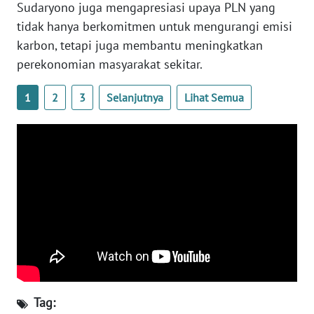
Sudaryono juga mengapresiasi upaya PLN yang
tidak hanya berkomitmen untuk mengurangi emisi
WN
karbon, tetapi juga membantu meningkatkan
NUSANTARA
perekonomian masyarakat sekitar.
WN
1
2
3
Selanjutnya
Lihat Semua
JOGJA
WN
JATIM
WN
BALI
WN
KALBAR
WN
Tag:
KALTENG