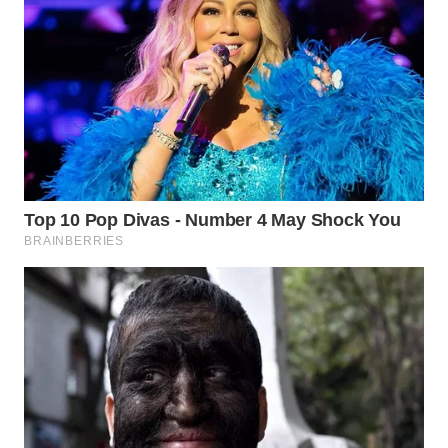
Wahana
Media
Group
WAHANA
NEWS
WAHANA
TANI
WAHANA
ADVOKAT
WAHANA
INFRASTRUKTUR
WAHANA
KONSUMEN