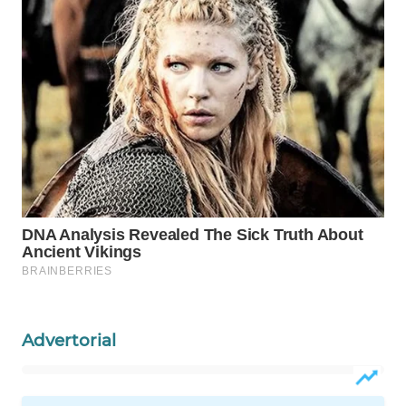
WAHANA
DESA
WISATA
LAPAK
WAHANA
Wahana
Network
KONSUMEN
LISTRIK
MASYARAKAT
Advertorial
KELISTRIKAN
WALINKI