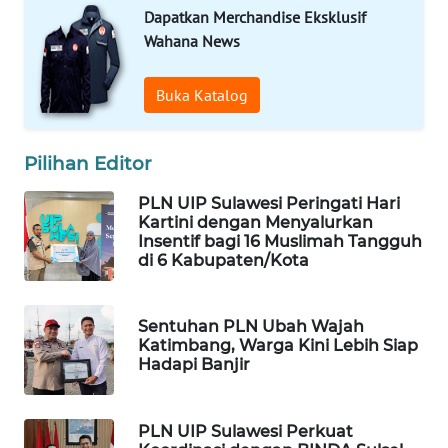
ID
Dapatkan Merchandise Eksklusif
Wahana News
MAWAKA
ID
Buka Katalog
MARTABAT
NET
Pilihan Editor
PLN
PLN UIP Sulawesi Peringati Hari
Kartini dengan Menyalurkan
WATCH
Insentif bagi 16 Muslimah Tangguh
di 6 Kabupaten/Kota
MKLI
Sentuhan PLN Ubah Wajah
LPKKI
Katimbang, Warga Kini Lebih Siap
Hadapi Banjir
LKKI
PLN UIP Sulawesi Perkuat
KOPEKLIN