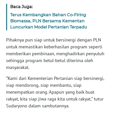
Baca Juga:
WN
Terus Kembangkan Bahan Co-Firing
BABEL
Biomassa, PLN Bersama Kementan
Luncurkan Model Pertanian Terpadu
WN
SUMBAR
Pihaknya pun siap untuk bersinergi dengan PLN
untuk memastikan keberhasilan program seperti
WN
memberikan pembinaan, menghadirkan penyuluh
SUMSEL
sehingga program betul-betul diterima oleh
masyarakat.
WN
BENGKULU
”Kami dari Kementerian Pertanian siap bersinergi,
siap mendorong, siap membantu, siap
WN
menempatkan orang. Apapun yang baik buat
LAMPUNG
rakyat, kita siap jiwa raga kita untuk rakyat,” tutur
Sudaryono dalam sambutannya.
WN
JATENG