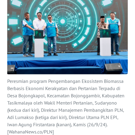
Informasi
INDEKS
BERITA
KONTAK
KAMI
INFO
IKLAN
Peresmian program Pengembangan Ekosistem Biomassa
Berbasis Ekonomi Kerakyatan dan Pertanian Terpadu di
TENTANG
KAMI
Desa Bojongkapol, Kecamatan Bojonggambir, Kabupaten
Tasikmalaya oleh Wakil Menteri Pertanian, Sudaryono
(kedua dari kiri), Direktur Manajemen Pembangkitan PLN,
PEDOMAN
Adi Lumakso (ketiga dari kiri), Direktur Utama PLN EPI,
MEDIA
SIBER
Iwan Agung Firstantara (kanan), Kamis (26/9/24).
[WahanaNews.co/PLN]