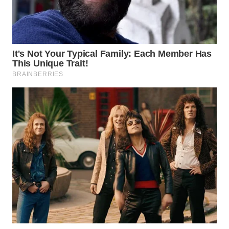
WAHANA
LISTRIK
WAHANA
TRAVEL
WAHANA
TV
WAHANANEWS
ID
WAHANANEWS
CO ID
WAHANANEWS
NET