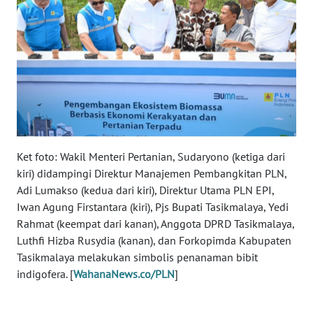
RIAU
WN
SERAMBI
WN
JAMBI
WN
SULTRA
Ket foto: Wakil Menteri Pertanian, Sudaryono (ketiga dari
kiri) didampingi Direktur Manajemen Pembangkitan PLN,
Adi Lumakso (kedua dari kiri), Direktur Utama PLN EPI,
WN
Iwan Agung Firstantara (kiri), Pjs Bupati Tasikmalaya, Yedi
NTB
Rahmat (keempat dari kanan), Anggota DPRD Tasikmalaya,
Luthfi Hizba Rusydia (kanan), dan Forkopimda Kabupaten
WN
Tasikmalaya melakukan simbolis penanaman bibit
SULTENG
indigofera. [
WahanaNews.co/PLN
]
WN
SULBAR