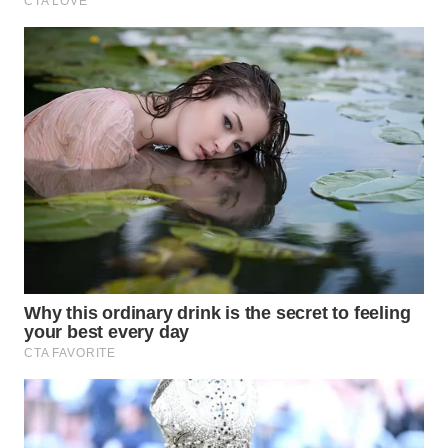
BEKASI
WN
BOGOR
WN
DEPOK
WN
TAPANULI
UTARA
WN
SAMOSIR
WN
PADANG
LAWAS