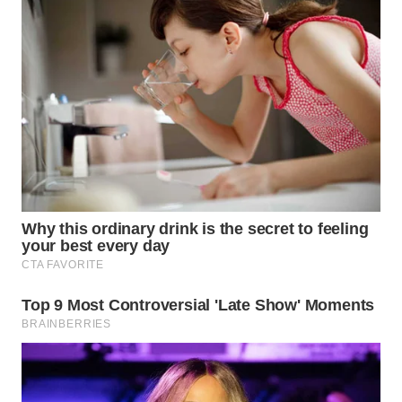
WN
NATUNA
WN
BINTAN
WN
MANDALIKA
WN
LIKUPANG
WN
LABUANBAJO
WN
BORNEO