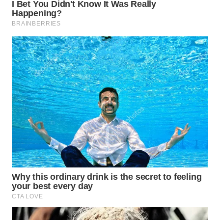
WAHANA
SPORT
WAHANA
UMKM
WAHANA
SELEB
WAHANA
PERSONA
WAHANA
OTOMOTIF
WAHANA
HEALTH