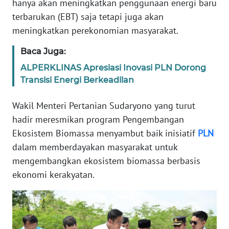
hanya akan meningkatkan penggunaan energi baru
terbarukan (EBT) saja tetapi juga akan
WN
meningkatkan perekonomian masyarakat.
BANTEN
Baca Juga:
WN
NTT
ALPERKLINAS Apresiasi Inovasi PLN Dorong
Transisi Energi Berkeadilan
WN
Wakil Menteri Pertanian Sudaryono yang turut
KEPRI
hadir meresmikan program Pengembangan
Ekosistem Biomassa menyambut baik inisiatif
PLN
WN
PAPUA
dalam memberdayakan masyarakat untuk
mengembangkan ekosistem biomassa berbasis
WN
ekonomi kerakyatan.
PAPUA
BARAT
WN