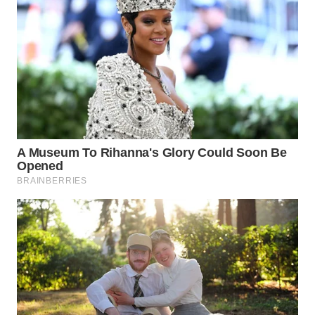
WN
SUMEDANG
WN
CIANJUR
WN
KEPULAUAN
SERIBU
WN
TANGERANG
WN
BINJAI
WN
CIREBON