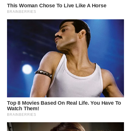
WN
PRIANGAN
TIMUR
WN
SEMARANG
WN
SOLO
WN
BOROBUDUR
WN
MADURA
WN
SURABAYA