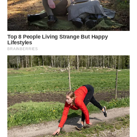
WN
INDRAMAYU
WN
KUNINGAN
WN
MAJALENGKA
WN
SUBANG
WN
SUKABUMI
WN
PURWAKARTA