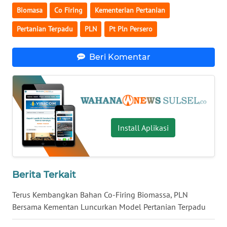
Biomasa
Co Firing
Kementerian Pertanian
WN
Pertanian Terpadu
PLN
Pt Pln Persero
KALTARA
Beri Komentar
WN
KALSEL
WN
KALTIM
Install Aplikasi
WN
SULSEL
WN
Berita Terkait
GORONTALO
Terus Kembangkan Bahan Co-Firing Biomassa, PLN
Bersama Kementan Luncurkan Model Pertanian Terpadu
WN
SULUT