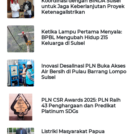
Koordinasi dengan BINDA Sulsel
untuk Jaga Keberlanjutan Proyek
Ketenagalistrikan
PORTAL
KONSUMEN
Ketika Lampu Pertama Menyala:
FORWAMKI
BPBL Mengubah Hidup 215
Keluarga di Sulsel
ALPERKLINAS
FORJASIDA
Inovasi Desalinasi PLN Buka Akses
Air Bersih di Pulau Barrang Lompo
Sulsel
TAMBANG
NEWS
PLN CSR Awards 2025: PLN Raih
SITUNGIR
43 Penghargaan dan Predikat
NEWS
Platinum SDGs
SIDIKALANG
Listriki Masyarakat Papua
NEWS