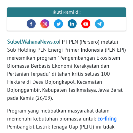
REDAKSI
Ikuti Kami di:
KARIR
DISCLAIMER
Sulsel.WahanaNews.co
|
PT PLN (Persero) melalui
Sub Holding PLN Energi Primer Indonesia (PLN EPI)
Wahana
News
meresmikan program "Pengembangan Ekosistem
Regional
Biomassa Berbasis Ekonomi Kerakyatan dan
Pertanian Terpadu" di lahan kritis seluas 100
WN
Hektare di Desa Bojongkapol, Kecamatan
SUMUT
Bojonggambir, Kabupaten Tasikmalaya, Jawa Barat
pada Kamis (26/09).
WN
JAKARTA
Program yang melibatkan masyarakat dalam
memenuhi kebutuhan biomassa untuk
co-firing
WN
Pembangkit Listrik Tenaga Uap (PLTU) ini tidak
JABAR