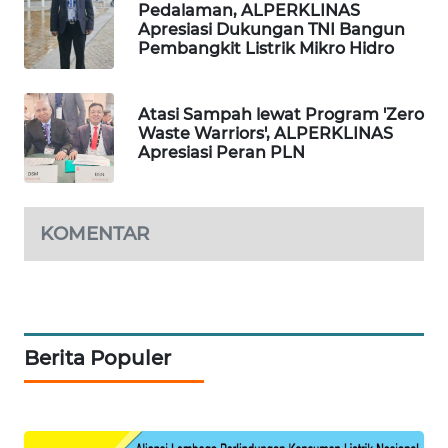
Pedalaman, ALPERKLINAS
Apresiasi Dukungan TNI Bangun
SIBARAGAS
Pembangkit Listrik Mikro Hidro
NEWS
Atasi Sampah lewat Program 'Zero
METRO
Waste Warriors', ALPERKLINAS
SIANTAR
Apresiasi Peran PLN
NEWS
METRO
KOMENTAR
MEDAN
NEWS
METRO
JAKARTA
NEWS
Berita Populer
KRT
NEWS