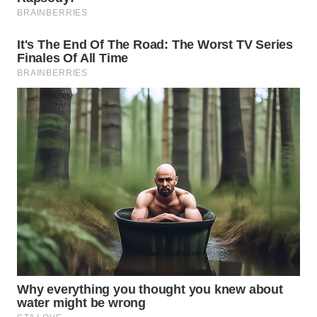
WN
TAPANULI
TENGAH
WN DELI
SERDANG
WN
TEBING
TINGGI
WN
PAKPAK
WN
KARAWANG
WN