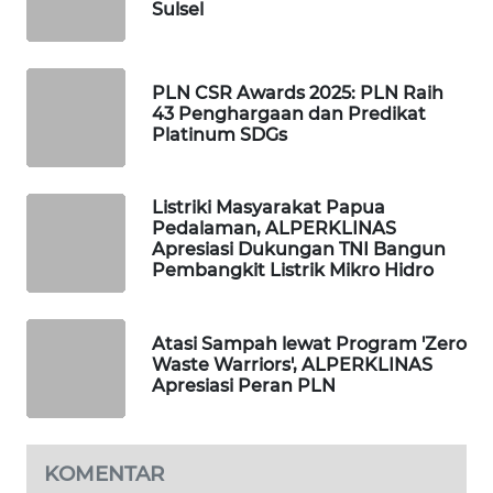
ID
Sulsel
MAWAKA
ID
PLN CSR Awards 2025: PLN Raih
43 Penghargaan dan Predikat
Platinum SDGs
MARTABAT
NET
Listriki Masyarakat Papua
PLN
Pedalaman, ALPERKLINAS
WATCH
Apresiasi Dukungan TNI Bangun
Pembangkit Listrik Mikro Hidro
MKLI
Atasi Sampah lewat Program 'Zero
LPKKI
Waste Warriors', ALPERKLINAS
Apresiasi Peran PLN
LKKI
KOMENTAR
KOPEKLIN