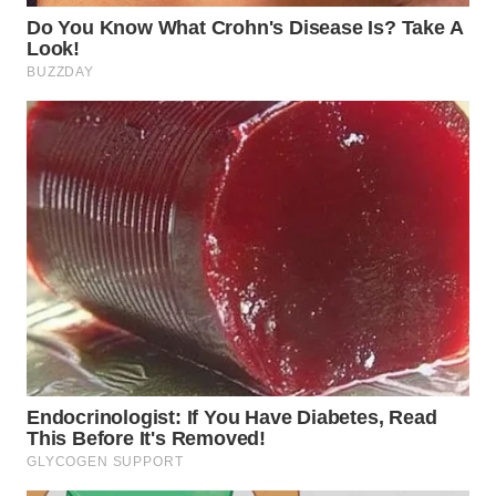
WN
TAPANULI
TENGAH
WN DELI
SERDANG
WN
TEBING
TINGGI
WN
PAKPAK
WN
KARAWANG
WN