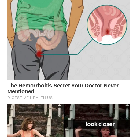
BEKASI
WN
BOGOR
WN
DEPOK
WN
TAPANULI
UTARA
WN
SAMOSIR
WN
PADANG
LAWAS