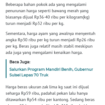
Beberapa bahan pokok ada yang mengalami
WN
penurunan harga seperti bawang merah yang
BANTEN
biasanya dijual Rp36-40 ribu per kilogram(kg)
turun menjadi Rp32 ribu per kg.
WN
NTT
Sementara, harga ayam yang awalnya menyentuh
angka Rp30 ribu per kg turun menjadi Rp26 ribu
WN
per kg. Beras juga relatif masih stabil meskipun
KEPRI
ada juga yang mengalami kenaikan harga.
WN
Baca Juga:
PAPUA
Salurkan Program Mandiri Benih, Gubernur
Sulsel Lepas 70 Truk
WN
PAPUA
Harga beras ukuran zak lima kg saat ini dijual
BARAT
seharga Rp59 ribu, padahal pekan lalu hanya
ditawarkan Rp54 ribu per kantong. Sedang beras
WN