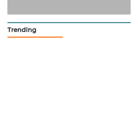
SIBARAGAS
NEWS
Trending
METRO
SIANTAR
NEWS
METRO
MEDAN
NEWS
METRO
JAKARTA
NEWS
KRT
NEWS