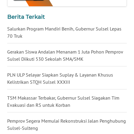
WN
Berita Terkait
NUSANTARA
Salurkan Program Mandiri Benih, Gubernur Sulsel Lepas
70 Truk
WN
JOGJA
Gerakan Siswa Andalan Menanam 1 Juta Pohon Pemprov
WN
Sulsel Diikuti 530 Sekolah SMA/SMK
JATIM
PLN ULP Selayar Siapkan Suplay & Layanan Khusus
WN
Kelistrikan STQH Sulsel XXXIII
BALI
TSM Makassar Terbakar, Gubernur Sulsel Siagakan Tim
WN
Evakuasi dan RS untuk Korban
KALBAR
Pemprov Segera Memulai Rekonstruksi Jalan Penghubung
WN
Sulsel-Sulteng
KALTENG