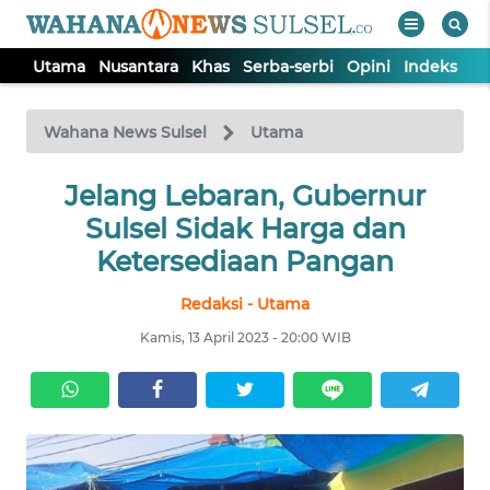
Utama
Nusantara
Khas
Serba-serbi
Opini
Indeks
WAHANA
Tutup
TV
Wahana News Sulsel
Utama
Jelang Lebaran, Gubernur
UTAMA
Sulsel Sidak Harga dan
NUSANTARA
Ketersediaan Pangan
Redaksi - Utama
KHAS
Kamis, 13 April 2023 - 20:00 WIB
SERBA-
SERBI
OPINI