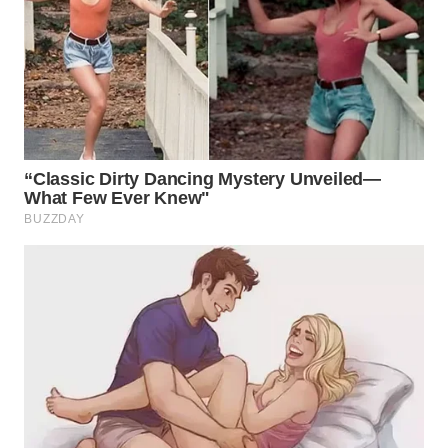
WN
SUMEDANG
WN
CIANJUR
WN
KEPULAUAN
SERIBU
WN
TANGERANG
WN
BINJAI
WN
CIREBON