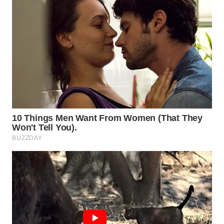
WN
NATUNA
WN
BINTAN
WN
MANDALIKA
WN
LIKUPANG
WN
LABUANBAJO
WN
BORNEO