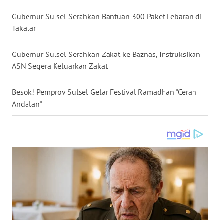
Gubernur Sulsel Serahkan Bantuan 300 Paket Lebaran di
WN
Takalar
KALTARA
Gubernur Sulsel Serahkan Zakat ke Baznas, Instruksikan
WN
ASN Segera Keluarkan Zakat
KALSEL
Besok! Pemprov Sulsel Gelar Festival Ramadhan "Cerah
WN
Andalan"
KALTIM
WN
SULSEL
WN
GORONTALO
WN
SULUT