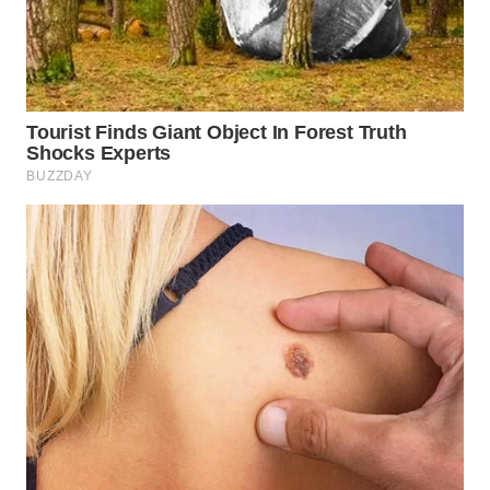
LANGKAT
WN
TAPANULI
SELATAN
WN
TANJUNG
LESUNG
WN
KARO
WN
SIMALUNGUN
WN
LABUHANBATU