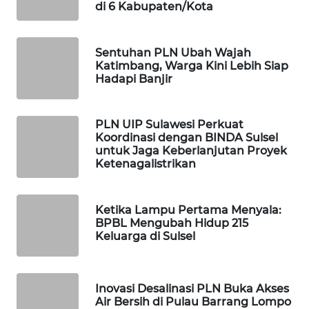
di 6 Kabupaten/Kota
WAHANA
DESA
Sentuhan PLN Ubah Wajah
WISATA
Katimbang, Warga Kini Lebih Siap
Hadapi Banjir
LAPAK
WAHANA
PLN UIP Sulawesi Perkuat
Koordinasi dengan BINDA Sulsel
Wahana
untuk Jaga Keberlanjutan Proyek
Network
Ketenagalistrikan
KONSUMEN
LISTRIK
Ketika Lampu Pertama Menyala:
BPBL Mengubah Hidup 215
Keluarga di Sulsel
MASYARAKAT
KELISTRIKAN
Inovasi Desalinasi PLN Buka Akses
WALINKI
Air Bersih di Pulau Barrang Lompo