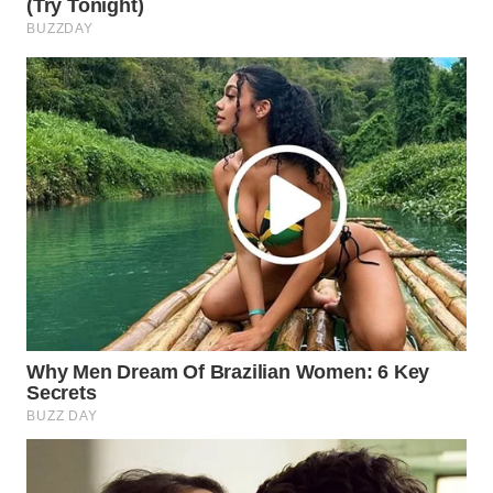
WN
PRIANGAN
TIMUR
WN
SEMARANG
WN
SOLO
WN
BOROBUDUR
WN
MADURA
WN
SURABAYA