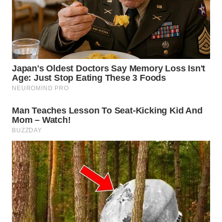
WN
MALUKU
WN
MALUT
WN
DAIRI
WN
DANAU
TOBA
WN
NIAS
WN