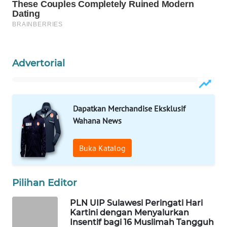
WAHANA
SPORT
WAHANA
Advertorial
UMKM
WAHANA
Dapatkan Merchandise Eksklusif
SELEB
Wahana News
WAHANA
PERSONA
Buka Katalog
WAHANA
Pilihan Editor
OTOMOTIF
PLN UIP Sulawesi Peringati Hari
WAHANA
Kartini dengan Menyalurkan
HEALTH
Insentif bagi 16 Muslimah Tangguh