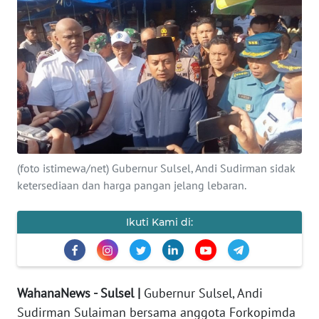
Informasi
INDEKS
BERITA
KONTAK
KAMI
INFO
(foto istimewa/net) Gubernur Sulsel, Andi Sudirman sidak
IKLAN
ketersediaan dan harga pangan jelang lebaran.
TENTANG
Ikuti Kami di:
KAMI
PEDOMAN
MEDIA
WahanaNews - Sulsel |
Gubernur Sulsel, Andi
SIBER
Sudirman Sulaiman bersama anggota Forkopimda