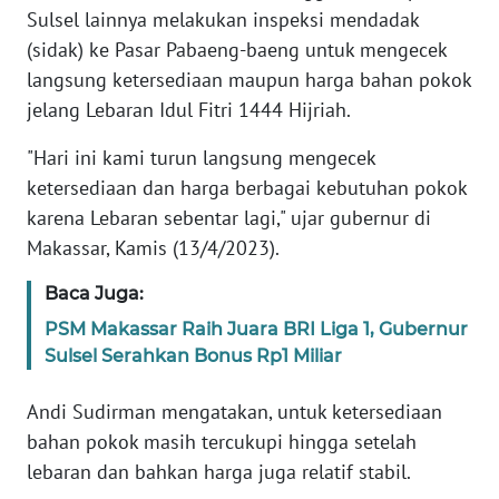
REDAKSI
Sulsel lainnya melakukan inspeksi mendadak
(sidak) ke Pasar Pabaeng-baeng untuk mengecek
KARIR
langsung ketersediaan maupun harga bahan pokok
jelang Lebaran Idul Fitri 1444 Hijriah.
DISCLAIMER
"Hari ini kami turun langsung mengecek
ketersediaan dan harga berbagai kebutuhan pokok
Wahana
News
karena Lebaran sebentar lagi," ujar gubernur di
Regional
Makassar, Kamis (13/4/2023).
WN
Baca Juga:
SUMUT
PSM Makassar Raih Juara BRI Liga 1, Gubernur
Sulsel Serahkan Bonus Rp1 Miliar
WN
JAKARTA
Andi Sudirman mengatakan, untuk ketersediaan
bahan pokok masih tercukupi hingga setelah
WN
lebaran dan bahkan harga juga relatif stabil.
JABAR