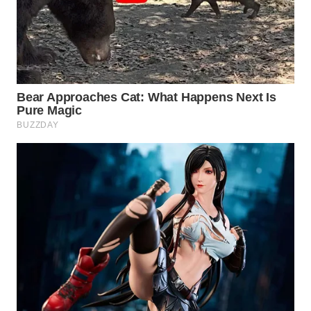
Wahana
Media
Group
WAHANA
NEWS
WAHANA
TANI
WAHANA
ADVOKAT
WAHANA
INFRASTRUKTUR
WAHANA
KONSUMEN