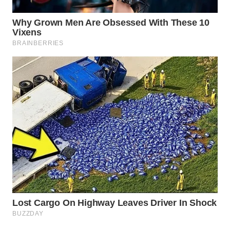
WAHANA
LISTRIK
WAHANA
TRAVEL
WAHANA
TV
WAHANANEWS
ID
WAHANANEWS
CO ID
WAHANANEWS
NET