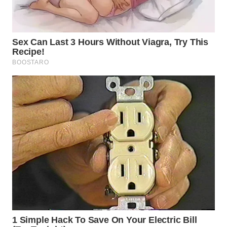
WN
INDRAMAYU
WN
KUNINGAN
WN
MAJALENGKA
WN
SUBANG
WN
SUKABUMI
WN
PURWAKARTA