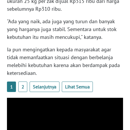
RIAU
ukuran 25 kg per zak dijual Rp315 ribu dari harga
sebelumnya Rp310 ribu.
WN
"Ada yang naik, ada juga yang turun dan banyak
SERAMBI
yang harganya juga stabil. Sementara untuk stok
kebutuhan itu masih mencukupi," katanya.
WN
JAMBI
Ia pun mengingatkan kepada masyarakat agar
tidak memanfaatkan situasi dengan berbelanja
WN
melebihi kebutuhan karena akan berdampak pada
SULTRA
ketersediaan.
WN
NTB
1
2
Selanjutnya
Lihat Semua
WN
SULTENG
WN
SULBAR