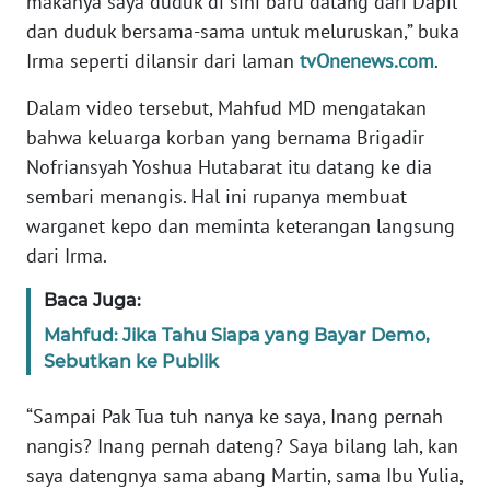
makanya saya duduk di sini baru datang dari Dapil
dan duduk bersama-sama untuk meluruskan,” buka
WN
Irma seperti dilansir dari laman
tvOnenews.com
.
BANTEN
Dalam video tersebut, Mahfud MD mengatakan
WN
bahwa keluarga korban yang bernama Brigadir
NTT
Nofriansyah Yoshua Hutabarat itu datang ke dia
sembari menangis. Hal ini rupanya membuat
WN
warganet kepo dan meminta keterangan langsung
KEPRI
dari Irma.
WN
Baca Juga:
PAPUA
Mahfud: Jika Tahu Siapa yang Bayar Demo,
Sebutkan ke Publik
WN
PAPUA
BARAT
“Sampai Pak Tua tuh nanya ke saya, Inang pernah
nangis? Inang pernah dateng? Saya bilang lah, kan
WN
saya datengnya sama abang Martin, sama Ibu Yulia,