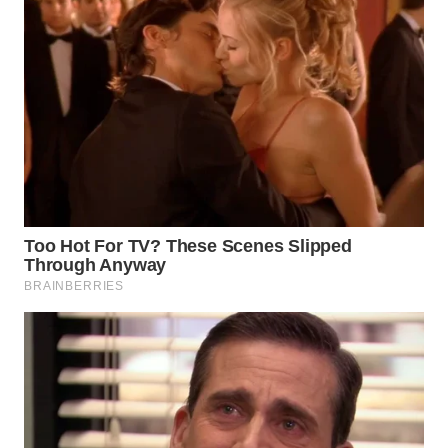
BEKASI
WN
BOGOR
WN
DEPOK
WN
TAPANULI
UTARA
WN
SAMOSIR
WN
PADANG
LAWAS