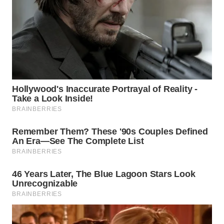
WN
TAPANULI
TENGAH
WN DELI
SERDANG
WN
TEBING
TINGGI
WN
PAKPAK
WN
KARAWANG
WN