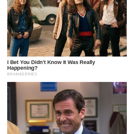
WN
NATUNA
WN
BINTAN
WN
MANDALIKA
WN
LIKUPANG
WN
LABUANBAJO
WN
BORNEO