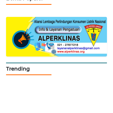
PORTAL
KONSUMEN
FORWAMKI
ALPERKLINAS
FORJASIDA
Trending
TAMBANG
NEWS
SITUNGIR
NEWS
SIDIKALANG
NEWS