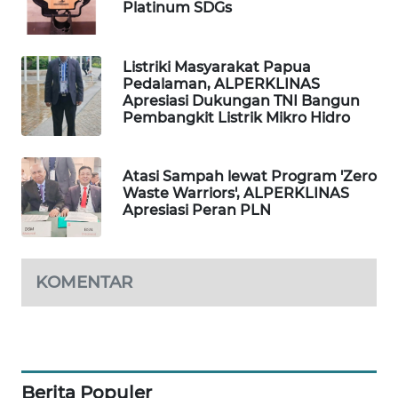
ID
Platinum SDGs
MAWAKA
Listriki Masyarakat Papua
ID
Pedalaman, ALPERKLINAS
Apresiasi Dukungan TNI Bangun
MARTABAT
Pembangkit Listrik Mikro Hidro
NET
Atasi Sampah lewat Program 'Zero
PLN
Waste Warriors', ALPERKLINAS
WATCH
Apresiasi Peran PLN
MKLI
KOMENTAR
LPKKI
LKKI
KOPEKLIN
Berita Populer