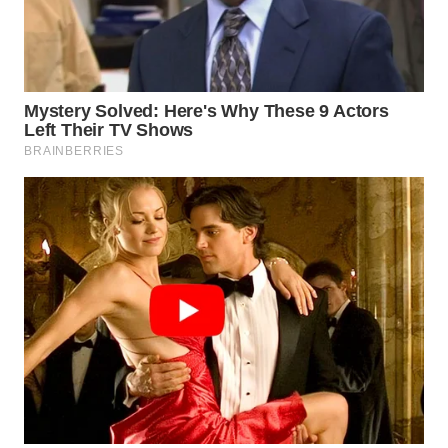
Wahana
Media
Group
WAHANA
NEWS
WAHANA
TANI
WAHANA
ADVOKAT
WAHANA
INFRASTRUKTUR
WAHANA
KONSUMEN