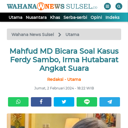
Utama
Nusantara
Khas
Serba-serbi
Opini
Indeks
WAHANA
Tutup
TV
Wahana News Sulsel
Utama
Mahfud MD Bicara Soal Kasus
UTAMA
Ferdy Sambo, Irma Hutabarat
NUSANTARA
Angkat Suara
Redaksi - Utama
KHAS
Jumat, 2 Februari 2024 - 18:22 WIB
SERBA-
SERBI
OPINI