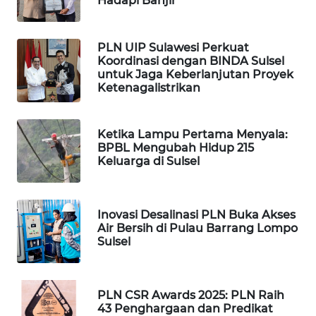
Hadapi Banjir
WAHANA
DESA
PLN UIP Sulawesi Perkuat
WISATA
Koordinasi dengan BINDA Sulsel
untuk Jaga Keberlanjutan Proyek
Ketenagalistrikan
LAPAK
WAHANA
Ketika Lampu Pertama Menyala:
Wahana
BPBL Mengubah Hidup 215
Network
Keluarga di Sulsel
KONSUMEN
LISTRIK
Inovasi Desalinasi PLN Buka Akses
Air Bersih di Pulau Barrang Lompo
Sulsel
MASYARAKAT
KELISTRIKAN
PLN CSR Awards 2025: PLN Raih
WALINKI
43 Penghargaan dan Predikat