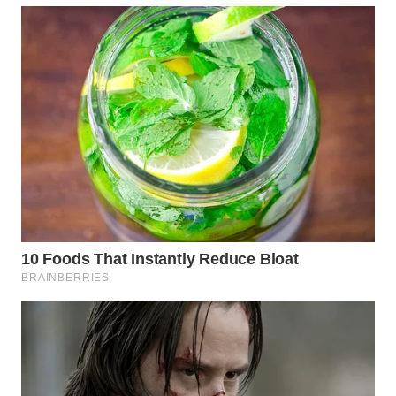
LANGKAT
WN
TAPANULI
SELATAN
WN
TANJUNG
LESUNG
WN
KARO
WN
SIMALUNGUN
WN
LABUHANBATU