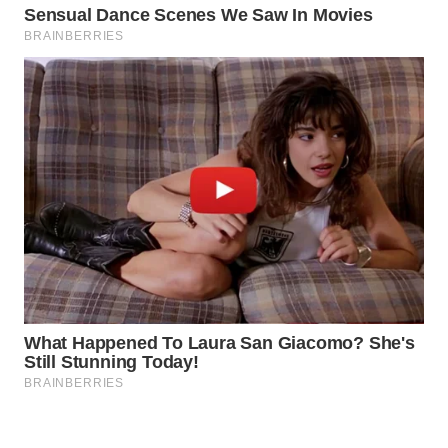
WAHANA
LISTRIK
WAHANA
TRAVEL
WAHANA
TV
WAHANANEWS
ID
WAHANANEWS
CO ID
WAHANANEWS
NET