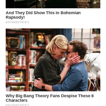
WN
INDRAMAYU
WN
KUNINGAN
WN
MAJALENGKA
WN
SUBANG
WN
SUKABUMI
WN
PURWAKARTA