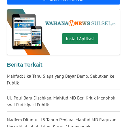
WN
NUSANTARA
WN
Install Aplikasi
JOGJA
WN
JATIM
Berita Terkait
Mahfud: Jika Tahu Siapa yang Bayar Demo, Sebutkan ke
WN
BALI
Publik
WN
UU Polri Baru Disahkan, Mahfud MD Beri Kritik Menohok
KALBAR
soal Partisipasi Publik
WN
Nadiem Dituntut 18 Tahun Penjara, Mahfud MD Ragukan
KALTENG
Unsur Niat Jahat dalam Kasus Chromebook