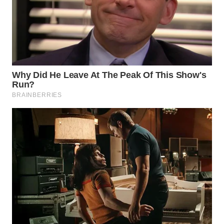
WN
SUMEDANG
WN
CIANJUR
WN
KEPULAUAN
SERIBU
WN
TANGERANG
WN
BINJAI
WN
CIREBON