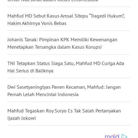
WN
Mahfud MD Sebut Kasus Amsal Sitepu “Tragedi Hukum”,
KALTARA
Hakim Akhirnya Vonis Bebas
WN
Johanis Tanak: Pimpinan KPK Memiliki Kewenangan
KALSEL
Menetapkan Tersangka dalam Kasus Korupsi
WN
TNI Tetapkan Status Siaga Satu, Mahfud MD Curiga Ada
KALTIM
Hal Serius di Baliknya
WN
Dwi Sasetyaningtyas Panen Kecaman, Mahfud: Jangan
SULSEL
Pernah Lelah Mencintai Indonesia
WN
Mahfud Tegaskan Roy Suryo Cs Tak Salah Pertanyakan
GORONTALO
Ijazah Jokowi
WN
SULUT