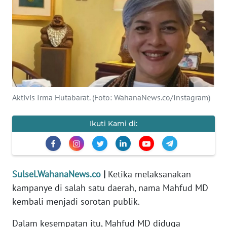
Informasi
INDEKS
BERITA
KONTAK
KAMI
Aktivis Irma Hutabarat. (Foto: WahanaNews.co/Instagram)
INFO
IKLAN
Ikuti Kami di:
TENTANG
KAMI
Sulsel.WahanaNews.co
|
Ketika melaksanakan
PEDOMAN
kampanye di salah satu daerah, nama Mahfud MD
MEDIA
kembali menjadi sorotan publik.
SIBER
Dalam kesempatan itu, Mahfud MD diduga