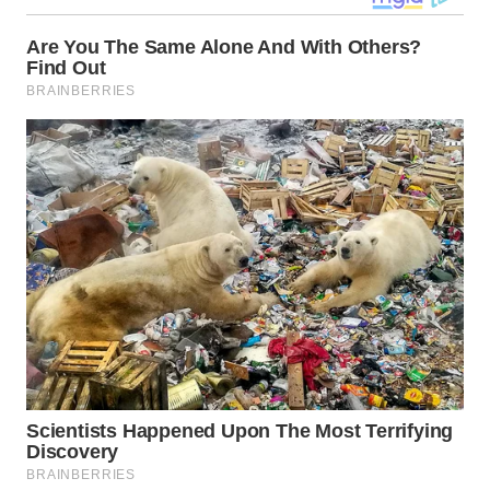
WN
MALUKU
WN
MALUT
WN
DAIRI
WN
DANAU
TOBA
WN
NIAS
WN