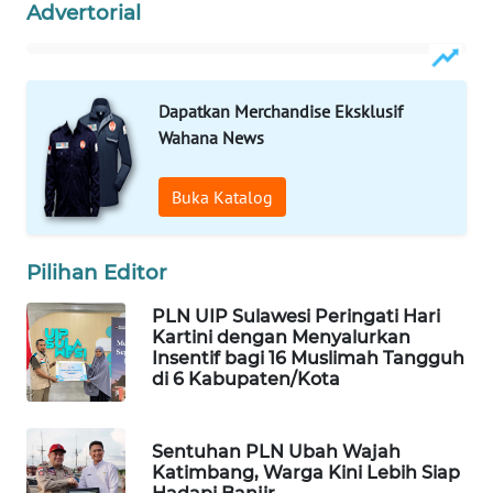
Advertorial
WAHANA
SPORT
Dapatkan Merchandise Eksklusif
WAHANA
Wahana News
UMKM
Buka Katalog
WAHANA
SELEB
Pilihan Editor
WAHANA
PLN UIP Sulawesi Peringati Hari
PERSONA
Kartini dengan Menyalurkan
Insentif bagi 16 Muslimah Tangguh
WAHANA
di 6 Kabupaten/Kota
OTOMOTIF
Sentuhan PLN Ubah Wajah
WAHANA
Katimbang, Warga Kini Lebih Siap
HEALTH