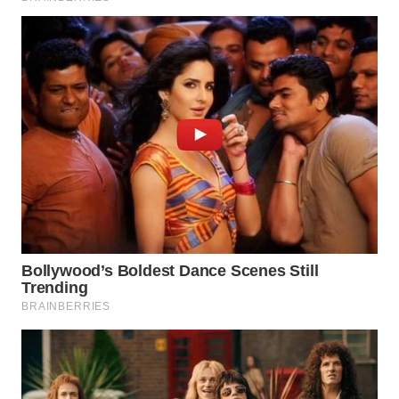
WN
PRIANGAN
TIMUR
WN
SEMARANG
WN
SOLO
WN
BOROBUDUR
WN
MADURA
WN
SURABAYA