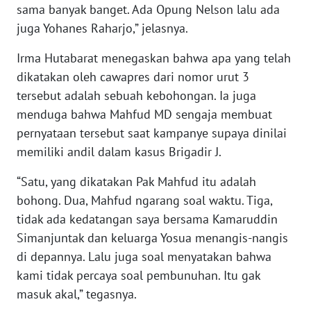
RIAU
sama banyak banget. Ada Opung Nelson lalu ada
juga Yohanes Raharjo,” jelasnya.
WN
SERAMBI
Irma Hutabarat menegaskan bahwa apa yang telah
dikatakan oleh cawapres dari nomor urut 3
WN
tersebut adalah sebuah kebohongan. Ia juga
JAMBI
menduga bahwa Mahfud MD sengaja membuat
pernyataan tersebut saat kampanye supaya dinilai
WN
memiliki andil dalam kasus Brigadir J.
SULTRA
“Satu, yang dikatakan Pak Mahfud itu adalah
WN
bohong. Dua, Mahfud ngarang soal waktu. Tiga,
NTB
tidak ada kedatangan saya bersama Kamaruddin
Simanjuntak dan keluarga Yosua menangis-nangis
WN
di depannya. Lalu juga soal menyatakan bahwa
SULTENG
kami tidak percaya soal pembunuhan. Itu gak
masuk akal,” tegasnya.
WN
SULBAR