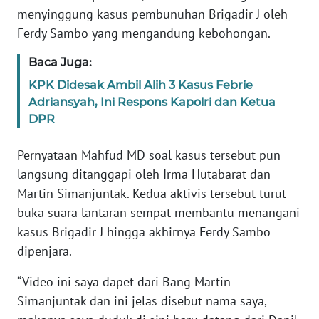
REDAKSI
menyinggung kasus pembunuhan Brigadir J oleh
Ferdy Sambo yang mengandung kebohongan.
KARIR
Baca Juga:
KPK Didesak Ambil Alih 3 Kasus Febrie
DISCLAIMER
Adriansyah, Ini Respons Kapolri dan Ketua
DPR
Wahana
News
Regional
Pernyataan Mahfud MD soal kasus tersebut pun
langsung ditanggapi oleh Irma Hutabarat dan
WN
Martin Simanjuntak. Kedua aktivis tersebut turut
SUMUT
buka suara lantaran sempat membantu menangani
kasus Brigadir J hingga akhirnya Ferdy Sambo
WN
dipenjara.
JAKARTA
“Video ini saya dapet dari Bang Martin
WN
Simanjuntak dan ini jelas disebut nama saya,
JABAR