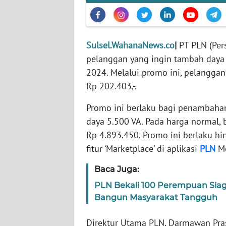
WN
BANTEN
WN
Sulsel.WahanaNews.co
|
PT PLN (Pe
NTT
pelanggan yang ingin tambah daya l
2024. Melalui promo ini, pelangga
WN
Rp 202.403,-.
KEPRI
Promo ini berlaku bagi penambahan
WN
daya 5.500 VA. Pada harga normal, 
PAPUA
Rp 4.893.450. Promo ini berlaku hi
fitur ‘Marketplace’ di aplikasi
PLN
Mo
WN
PAPUA
Baca Juga:
BARAT
PLN Bekali 100 Perempuan Sia
Bangun Masyarakat Tangguh
WN
RIAU
Direktur Utama PLN, Darmawan Pr