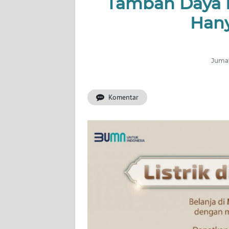
Tambah Daya L
Hany
INDEKS
BERITA
KONTAK
Jumat
KAMI
Komentar
INFO
IKLAN
TENTANG
KAMI
PEDOMAN
MEDIA
SIBER
REDAKSI