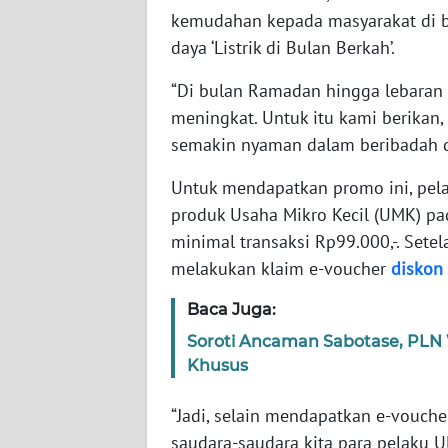
kemudahan kepada masyarakat di 
WN
daya ‘Listrik di Bulan Berkah’.
SERAMBI
“Di bulan Ramadan hingga lebaran 
WN
meningkat. Untuk itu kami berikan
JAMBI
semakin nyaman dalam beribadah d
WN
Untuk mendapatkan promo ini, pel
SULTRA
produk Usaha Mikro Kecil (UMK) pad
minimal transaksi Rp99.000,-. Set
WN
melakukan klaim e-voucher
diskon
NTB
Baca Juga:
WN
Soroti Ancaman Sabotase, PLN W
SULTENG
Khusus
WN
“Jadi, selain mendapatkan e-vouche
SULBAR
saudara-saudara kita para pelaku 