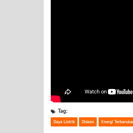
WN
NUSANTARA
WN
JOGJA
WN
JATIM
WN
BALI
WN
KALBAR
Tag:
WN
KALTENG
Daya Listrik
Diskon
Energi Terbaruka