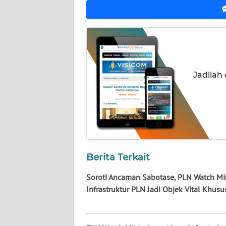
WN
KALTARA
WN
KALSEL
Jadilah
WN
KALTIM
WN
SULSEL
Berita Terkait
WN
GORONTALO
Soroti Ancaman Sabotase, PLN Watch Mi
Infrastruktur PLN Jadi Objek Vital Khusu
WN
SULUT