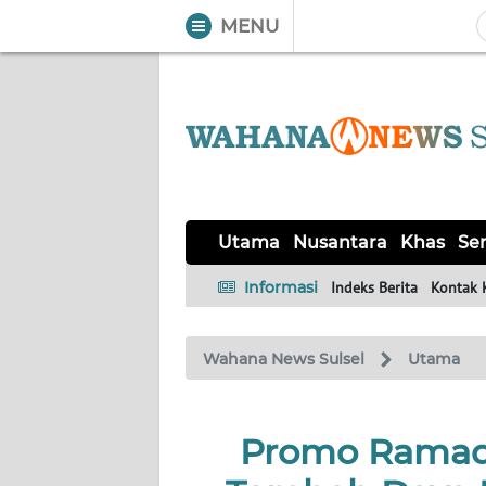
MENU
WAHANA
Tutup
TV
UTAMA
NUSANTARA
Utama
Nusantara
Khas
Ser
KHAS
Informasi
Indeks Berita
Kontak 
SERBA-
Wahana News Sulsel
Utama
SERBI
OPINI
Promo Ramada
Informasi