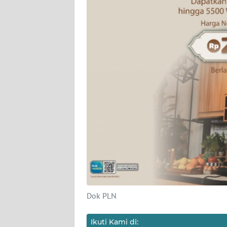
KARIR
DISCLAIMER
Wahana
News
Regional
WN
SUMUT
WN
JAKARTA
WN
Dok PLN
JABAR
Ikuti Kami di: