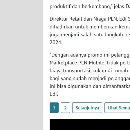
produktif dan berkembang,” jelas 
WN
BABEL
Direktur Retail dan Niaga PLN, Ed
dihadirkan untuk memberikan kemu
WN
juga menjadi salah satu langkah 
SUMBAR
2024.
WN
“Dengan adanya promo ini pelangga
SUMSEL
Marketplace PLN Mobile. Tidak perl
biaya transportasi, cukup di rumah
WN
BENGKULU
bagi yang sudah menjadi pelanggan
ini bisa digunakan dan dimanfaatk
WN
Edi.
LAMPUNG
1
2
Selanjutnya
Lihat Sem
WN
JATENG