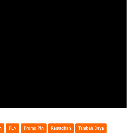
n
PLN
Promo Pln
Ramadhan
Tambah Daya