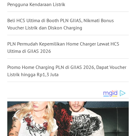
Pengguna Kendaraan Listrik
WN
Beli HCS Ultima di Booth PLN GIIAS, Nikmati Bonus
NUSANTARA
Voucher Listrik dan Diskon Charging
WN
JOGJA
PLN Permudah Kepemilikan Home Charger Lewat HCS
Ultima di GIIAS 2026
WN
JATIM
Promo Home Charging PLN di GIIAS 2026, Dapat Voucher
Listrik hingga Rp1,3 Juta
WN
BALI
WN
KALBAR
WN
KALTENG