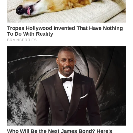
BEKASI
WN
BOGOR
WN
DEPOK
WN
TAPANULI
UTARA
WN
SAMOSIR
WN
PADANG
LAWAS