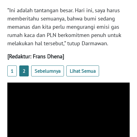
”Ini adalah tantangan besar. Hari ini, saya harus
WN
BANTEN
memberitahu semuanya, bahwa bumi sedang
memanas dan kita perlu mengurangi emisi gas
WN
rumah kaca dan PLN berkomitmen penuh untuk
NTT
melakukan hal tersebut,” tutup Darmawan.
[Redaktur: Frans Dhena]
WN
KEPRI
1
2
Sebelumnya
Lihat Semua
WN
PAPUA
WN
PAPUA
BARAT
WN