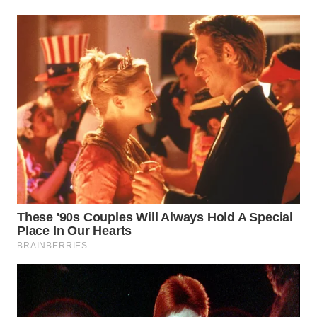
LANGKAT
WN
TAPANULI
SELATAN
WN
TANJUNG
LESUNG
WN
KARO
WN
SIMALUNGUN
WN
LABUHANBATU