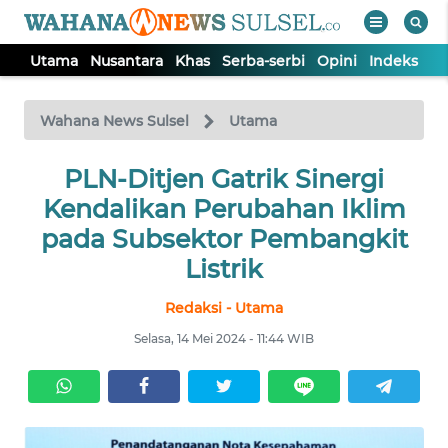
Utama
Nusantara
Khas
Serba-serbi
Opini
Indeks
WAHANA
Tutup
TV
Wahana News Sulsel
Utama
PLN-Ditjen Gatrik Sinergi
UTAMA
Kendalikan Perubahan Iklim
NUSANTARA
pada Subsektor Pembangkit
Listrik
KHAS
Redaksi - Utama
Selasa, 14 Mei 2024 - 11:44 WIB
SERBA-
SERBI
OPINI