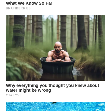
WN
SUMEDANG
WN
CIANJUR
WN
KEPULAUAN
SERIBU
WN
TANGERANG
WN
BINJAI
WN
CIREBON