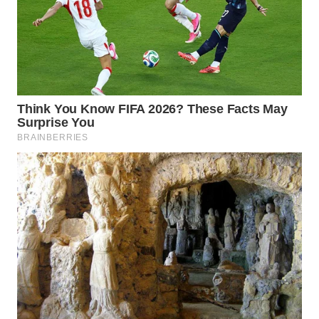
WN
PRIANGAN
TIMUR
WN
SEMARANG
WN
SOLO
WN
BOROBUDUR
WN
MADURA
WN
SURABAYA