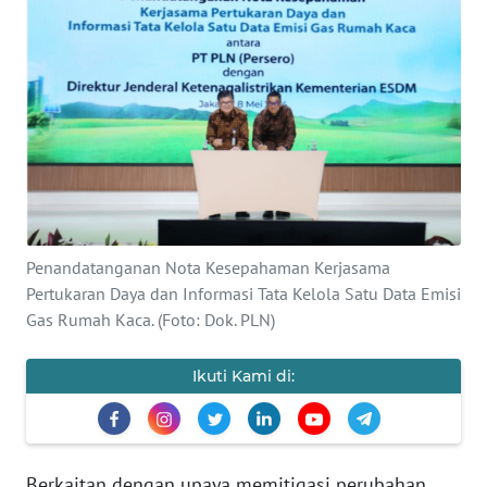
Informasi
INDEKS
BERITA
KONTAK
KAMI
INFO
IKLAN
Penandatanganan Nota Kesepahaman Kerjasama
Pertukaran Daya dan Informasi Tata Kelola Satu Data Emisi
Gas Rumah Kaca. (Foto: Dok. PLN)
TENTANG
KAMI
Ikuti Kami di:
PEDOMAN
MEDIA
SIBER
Berkaitan dengan upaya memitigasi perubahan