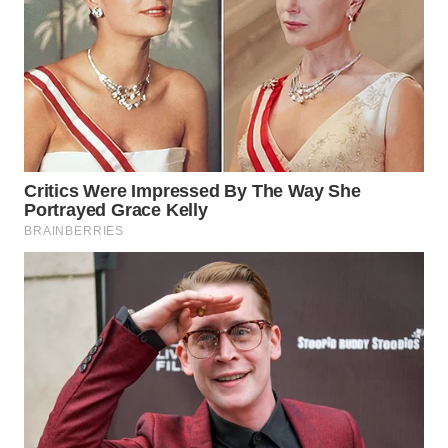
WAHANA
LISTRIK
WAHANA
TRAVEL
WAHANA
TV
WAHANANEWS
ID
WAHANANEWS
CO ID
WAHANANEWS
NET