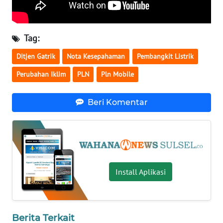
RIAU
WN
Tag:
SERAMBI
Ditjen Gatrik
Nota Kesepahaman
Pembangkit Listrik
WN
JAMBI
Perubahan Iklim
PLN
Pln Mobile
WN
Beri Komentar
SULTRA
WN
NTB
Install Aplikasi
WN
SULTENG
WN
Berita Terkait
SULBAR