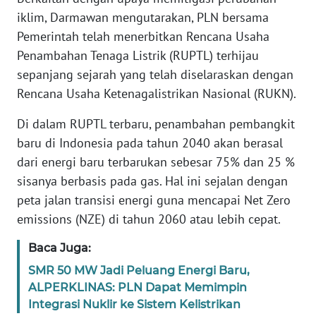
REDAKSI
iklim, Darmawan mengutarakan, PLN bersama
Pemerintah telah menerbitkan Rencana Usaha
KARIR
Penambahan Tenaga Listrik (RUPTL) terhijau
sepanjang sejarah yang telah diselaraskan dengan
DISCLAIMER
Rencana Usaha Ketenagalistrikan Nasional (RUKN).
Wahana
Di dalam RUPTL terbaru, penambahan pembangkit
News
baru di Indonesia pada tahun 2040 akan berasal
Regional
dari energi baru terbarukan sebesar 75% dan 25 %
sisanya berbasis pada gas. Hal ini sejalan dengan
WN
peta jalan transisi energi guna mencapai Net Zero
SUMUT
emissions (NZE) di tahun 2060 atau lebih cepat.
WN
Baca Juga:
JAKARTA
SMR 50 MW Jadi Peluang Energi Baru,
ALPERKLINAS: PLN Dapat Memimpin
WN
Integrasi Nuklir ke Sistem Kelistrikan
JABAR