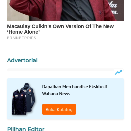
WAHANA
SPORT
WAHANA
UMKM
WAHANA
Advertorial
SELEB
WAHANA
PERSONA
Dapatkan Merchandise Eksklusif
Wahana News
WAHANA
OTOMOTIF
Buka Katalog
WAHANA
HEALTH
Pilihan Editor