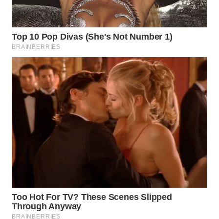
WN
MALUKU
WN
MALUT
WN
DAIRI
WN
DANAU
TOBA
WN
NIAS
WN