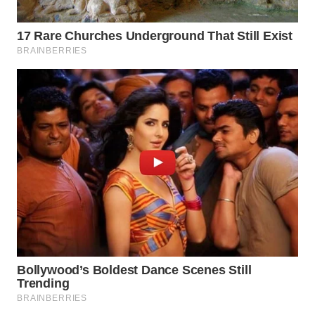
WN
NATUNA
WN
BINTAN
WN
MANDALIKA
WN
LIKUPANG
WN
LABUANBAJO
WN
BORNEO