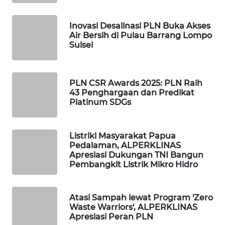
ID
Inovasi Desalinasi PLN Buka Akses
MAWAKA
Air Bersih di Pulau Barrang Lompo
ID
Sulsel
MARTABAT
NET
PLN CSR Awards 2025: PLN Raih
43 Penghargaan dan Predikat
PLN
Platinum SDGs
WATCH
Listriki Masyarakat Papua
MKLI
Pedalaman, ALPERKLINAS
Apresiasi Dukungan TNI Bangun
Pembangkit Listrik Mikro Hidro
LPKKI
LKKI
Atasi Sampah lewat Program 'Zero
Waste Warriors', ALPERKLINAS
Apresiasi Peran PLN
KOPEKLIN