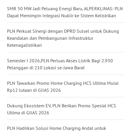
SMR 50 MW Jadi Peluang Energi Baru, ALPERKLINAS: PLN
WN
Dapat Memimpin Integrasi Nuklir ke Sistem Kelistrikan
BABEL
PLN Perkuat Sinergi dengan DPRD Sulsel untuk Dukung
WN
Keandalan dan Pembangunan Infrastruktur
SUMBAR
Ketenagalistrikan
WN
Semester I 2026,PLN Perluas Akses Listrik Bagi 2.930
SUMSEL
Pelanggan di 210 Lokasi se-Jawa Barat
WN
PLN Tawarkan Promo Home Charging HCS Ultima Mulai
BENGKULU
Rp12 Jutaan di GIIAS 2026
WN
Dukung Ekosistem EV, PLN Berikan Promo Spesial HCS
LAMPUNG
Ultima di GIIAS 2026
WN
PLN Hadirkan Solusi Home Charging Andal untuk
JATENG