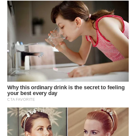
Wahana
Media
Group
WAHANA
NEWS
WAHANA
TANI
WAHANA
ADVOKAT
WAHANA
INFRASTRUKTUR
WAHANA
KONSUMEN