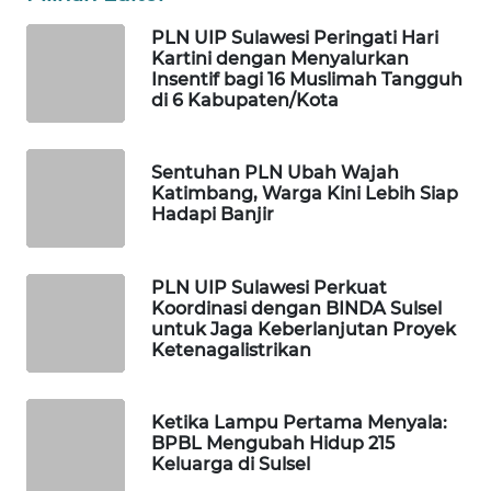
PLN UIP Sulawesi Peringati Hari
WAHANA
Kartini dengan Menyalurkan
DESA
Insentif bagi 16 Muslimah Tangguh
WISATA
di 6 Kabupaten/Kota
LAPAK
WAHANA
Sentuhan PLN Ubah Wajah
Katimbang, Warga Kini Lebih Siap
Hadapi Banjir
Wahana
Network
PLN UIP Sulawesi Perkuat
KONSUMEN
Koordinasi dengan BINDA Sulsel
untuk Jaga Keberlanjutan Proyek
LISTRIK
Ketenagalistrikan
MASYARAKAT
KELISTRIKAN
Ketika Lampu Pertama Menyala:
BPBL Mengubah Hidup 215
Keluarga di Sulsel
WALINKI