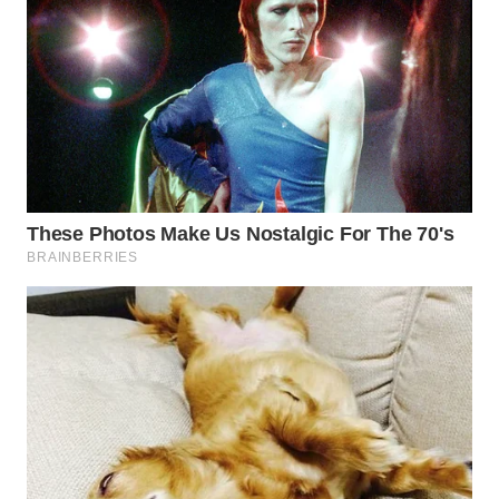
WN
TAPANULI
TENGAH
WN DELI
SERDANG
WN
TEBING
TINGGI
WN
PAKPAK
WN
KARAWANG
WN