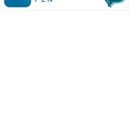
WAHANA MEDIA GROUP
|
|
|
WAHANA NEWS co
WAHANA TANI
WAHANA ADVOKAT
|
|
WAHANA INFRASTRUKTUR
WAHANA KONSUMEN
|
|
|
WAHANA LISTRIK
WAHANA TRAVEL
WAHANA TV
|
|
|
WAHANANEWS id
WAHANANEWS CO ID
WAHANANEWS NET
|
|
|
WAHANA SPORT ID
Wahana UMKM
Wahana Seleb
|
|
|
Wahana Persona
Wahana Otomotif
Wahana Health
|
Wahana Desa Wisata
Lapak Wahana