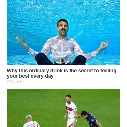
WN
INDRAMAYU
WN
KUNINGAN
WN
MAJALENGKA
WN
SUBANG
WN
SUKABUMI
WN
PURWAKARTA