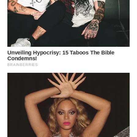
WN
KALTARA
WN
KALSEL
WN
KALTIM
WN
SULSEL
WN
GORONTALO
WN
SULUT