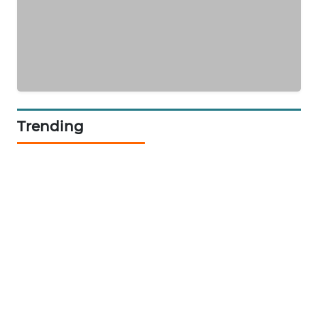
SIBARAGAS
NEWS
METRO
SIANTAR
NEWS
Trending
METRO
MEDAN
NEWS
METRO
JAKARTA
NEWS
KRT
NEWS