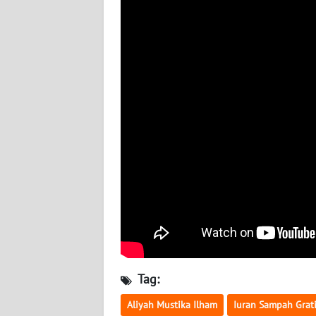
WN
BABEL
WN
SUMBAR
WN
SUMSEL
WN
BENGKULU
WN
LAMPUNG
WN
Tag:
JATENG
Aliyah Mustika Ilham
Iuran Sampah Grat