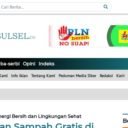
ba-serbi
Opini
Indeks
Kami
Info Iklan
Tentang Kami
Pedoman Media Siber
Redaksi
Karir
rgi Bersih dan Lingkungan Sehat
B
an Sampah Gratis di