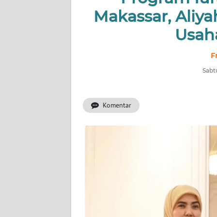
Makassar, Aliya
INDEKS
Usah
BERITA
F
KONTAK
KAMI
Sabtu
INFO
IKLAN
Komentar
TENTANG
KAMI
PEDOMAN
MEDIA
SIBER
REDAKSI