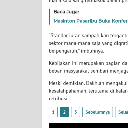
mana saja yang termasuk dalam pr
WN
Baca Juga:
SERAMBI
Masinton Pasaribu Buka Konfer
WN
JAMBI
“Standar iuran sampah kan tergant
sektor mana-mana saja yang digratis
WN
berpengaruh,” imbuhnya.
SULTRA
Kebijakan ini merupakan bagian d
beban masyarakat sembari menjaga 
WN
NTB
Meski demikian, Dakhlan mengakui pe
kesalahpahaman, terutama di kala
WN
SULTENG
retribusi.
1
2
3
Sebelumnya
Sela
WN
SULBAR