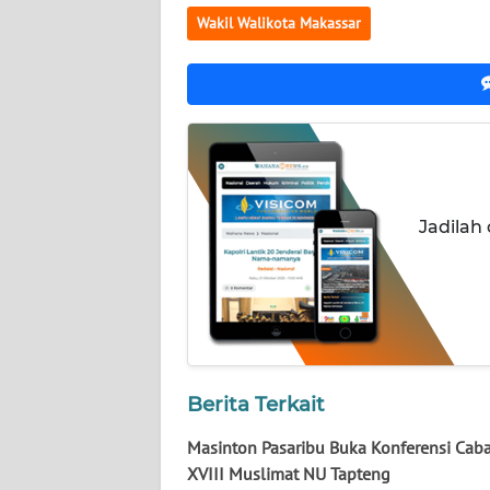
WN
Wakil Walikota Makassar
NUSANTARA
WN
JOGJA
WN
JATIM
Jadilah
WN
BALI
WN
KALBAR
Berita Terkait
WN
KALTENG
Masinton Pasaribu Buka Konferensi Cab
XVIII Muslimat NU Tapteng