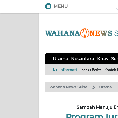
MENU
WAHANA
Tutup
TV
UTAMA
NUSANTARA
Utama
Nusantara
Khas
Ser
KHAS
Informasi
Indeks Berita
Kontak 
SERBA-
Wahana News Sulsel
Utama
SERBI
OPINI
Sampah Menuju Ene
Program Iur
Informasi