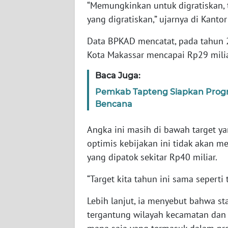
WN
“Memungkinkan untuk digratiskan, t
BANTEN
yang digratiskan,” ujarnya di Kanto
Data BPKAD mencatat, pada tahun 2
WN
NTT
Kota Makassar mencapai Rp29 milia
Baca Juga:
WN
KEPRI
Pemkab Tapteng Siapkan Prog
Bencana
WN
PAPUA
Angka ini masih di bawah target y
optimis kebijakan ini tidak akan 
WN
yang dipatok sekitar Rp40 miliar.
PAPUA
BARAT
“Target kita tahun ini sama seperti 
Lebih lanjut, ia menyebut bahwa s
WN
tergantung wilayah kecamatan dan 
RIAU