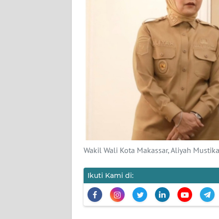
KARIR
DISCLAIMER
Wahana
News
Regional
WN
SUMUT
Wakil Wali Kota Makassar, Aliyah Mustika
WN
JAKARTA
Ikuti Kami di:
WN
JABAR