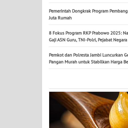
WN
KALTARA
Pemerintah Dongkrak Program Pembang
Juta Rumah
WN
KALSEL
8 Fokus Program RKP Prabowo 2025: Na
Gaji ASN Guru, TNI-Polri, Pejabat Negara
WN
KALTIM
Pemkot dan Polresta Jambi Luncurkan G
Pangan Murah untuk Stabilkan Harga Be
WN
SULSEL
WN
GORONTALO
WN
SULUT