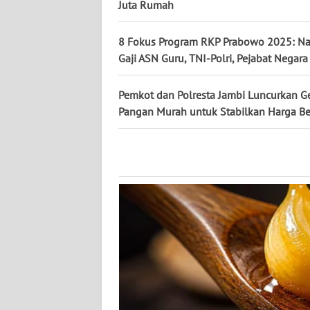
Juta Rumah
WN
NUSANTARA
8 Fokus Program RKP Prabowo 2025: Na
Gaji ASN Guru, TNI-Polri, Pejabat Negara
WN
JOGJA
Pemkot dan Polresta Jambi Luncurkan G
Pangan Murah untuk Stabilkan Harga Be
WN
JATIM
WN
BALI
WN
KALBAR
WN
KALTENG