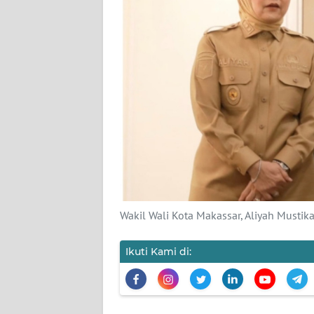
KARIR
DISCLAIMER
Wahana
News
Regional
WN
SUMUT
Wakil Wali Kota Makassar, Aliyah Mustika
WN
JAKARTA
Ikuti Kami di:
WN
JABAR