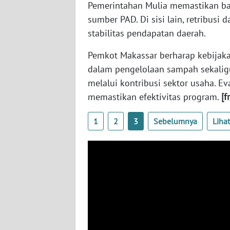
WN
Pemerintahan Mulia memastikan ba
BANTEN
sumber PAD. Di sisi lain, retribus
stabilitas pendapatan daerah.
WN
NTT
Pemkot Makassar berharap kebijaka
dalam pengelolaan sampah sekaligu
WN
melalui kontribusi sektor usaha. Ev
KEPRI
memastikan efektivitas program.
[f
WN
1
2
3
Sebelumnya
Liha
PAPUA
WN
PAPUA
BARAT
WN
RIAU