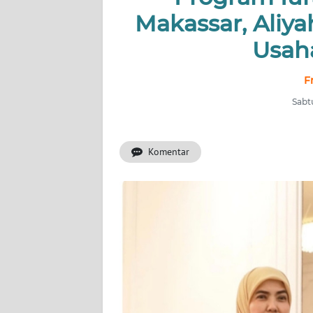
Makassar, Aliya
INDEKS
Usah
BERITA
F
KONTAK
KAMI
Sabtu
INFO
IKLAN
Komentar
TENTANG
KAMI
PEDOMAN
MEDIA
SIBER
REDAKSI