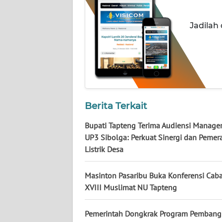
WN
BABEL
Jadilah
WN
SUMBAR
WN
SUMSEL
Berita Terkait
WN
Bupati Tapteng Terima Audiensi Manage
BENGKULU
UP3 Sibolga: Perkuat Sinergi dan Pemer
Listrik Desa
WN
LAMPUNG
Masinton Pasaribu Buka Konferensi Cab
XVIII Muslimat NU Tapteng
WN
JATENG
Pemerintah Dongkrak Program Pembang