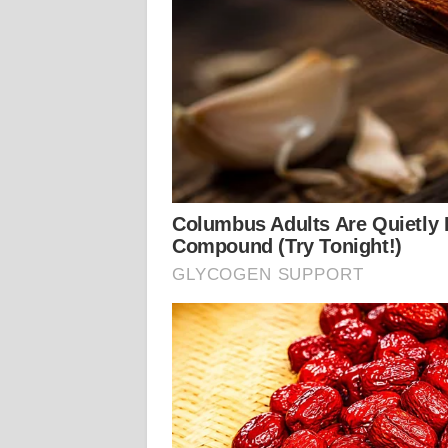
WN
KALTARA
WN
KALSEL
WN
KALTIM
WN
SULSEL
WN
GORONTALO
WN
SULUT