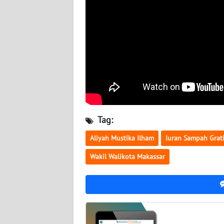
WN
SERAMBI
WN
JAMBI
WN
SULTRA
Tag:
WN
NTB
Aliyah Mustika Ilham
Iuran Sampah Grat
Wakil Walikota Makassar
WN
SULTENG
WN
SULBAR