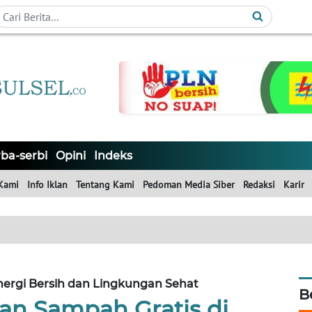
ba-serbi
Opini
Indeks
Kami
Info Iklan
Tentang Kami
Pedoman Media Siber
Redaksi
Karir
rgi Bersih dan Lingkungan Sehat
B
an Sampah Gratis di