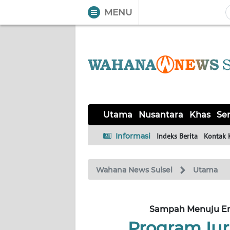
MENU
WAHANA
Tutup
TV
UTAMA
NUSANTARA
Utama
Nusantara
Khas
Ser
KHAS
Informasi
Indeks Berita
Kontak 
SERBA-
Wahana News Sulsel
Utama
SERBI
OPINI
Sampah Menuju Ene
Program Iur
Informasi