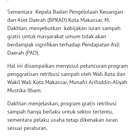
RIAU
Sementara Kepala Badan Pengelolaan Keuangan
WN
dan Aset Daerah (BPKAD) Kota Makassar, M.
SERAMBI
Dakhlan, menyebutkan kebijakan iuran sampah
gratis untuk masyarakat umum tidak akan
WN
berdampak signifikan terhadap Pendapatan Asli
JAMBI
Daerah (PAD).
WN
Hal ini disampaikan menyusul peluncuran program
SULTRA
penggratisan retribusi sampah oleh Wali Kota dan
Wakil Wali Kota Makassar, Munafri Arifuddin-Aliyah
WN
Mustika Ilham.
NTB
Dakhlan menjelaskan, program gratis retribusi
WN
sampah hanya berlaku untuk sektor tertentu,
SULTENG
sementara pelaku usaha tetap dikenakan iuran
sesuai peraturan.
WN
SULBAR