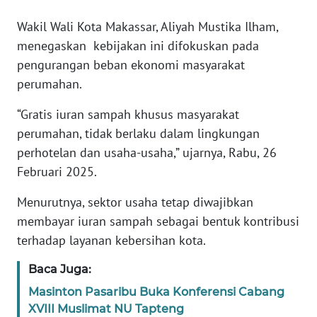
Wakil Wali Kota Makassar, Aliyah Mustika Ilham,
WN
BANTEN
menegaskan kebijakan ini difokuskan pada
pengurangan beban ekonomi masyarakat
WN
perumahan.
NTT
“Gratis iuran sampah khusus masyarakat
WN
perumahan, tidak berlaku dalam lingkungan
KEPRI
perhotelan dan usaha-usaha,” ujarnya, Rabu, 26
Februari 2025.
WN
PAPUA
Menurutnya, sektor usaha tetap diwajibkan
membayar iuran sampah sebagai bentuk kontribusi
WN
terhadap layanan kebersihan kota.
PAPUA
BARAT
Baca Juga:
Masinton Pasaribu Buka Konferensi Cabang
WN
XVIII Muslimat NU Tapteng