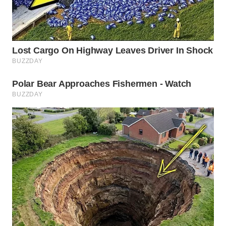
WN
SUMEDANG
WN
CIANJUR
WN
KEPULAUAN
SERIBU
WN
TANGERANG
WN
BINJAI
WN
CIREBON