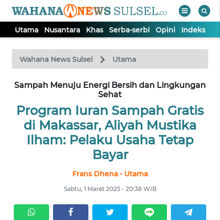
Utama
Nusantara
Khas
Serba-serbi
Opini
Indeks
WAHANA
Tutup
TV
Wahana News Sulsel
Utama
Sampah Menuju Energi Bersih dan Lingkungan
UTAMA
Sehat
Program Iuran Sampah Gratis
NUSANTARA
di Makassar, Aliyah Mustika
Ilham: Pelaku Usaha Tetap
KHAS
Bayar
SERBA-
Frans Dhena - Utama
SERBI
Sabtu, 1 Maret 2025 - 20:38 WIB
OPINI