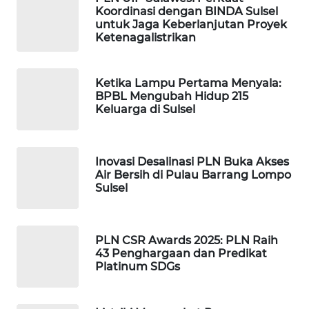
Koordinasi dengan BINDA Sulsel
untuk Jaga Keberlanjutan Proyek
WAHANA
Ketenagalistrikan
SPORT
WAHANA
Ketika Lampu Pertama Menyala:
BPBL Mengubah Hidup 215
UMKM
Keluarga di Sulsel
WAHANA
SELEB
Inovasi Desalinasi PLN Buka Akses
Air Bersih di Pulau Barrang Lompo
WAHANA
Sulsel
PERSONA
WAHANA
PLN CSR Awards 2025: PLN Raih
OTOMOTIF
43 Penghargaan dan Predikat
Platinum SDGs
WAHANA
HEALTH