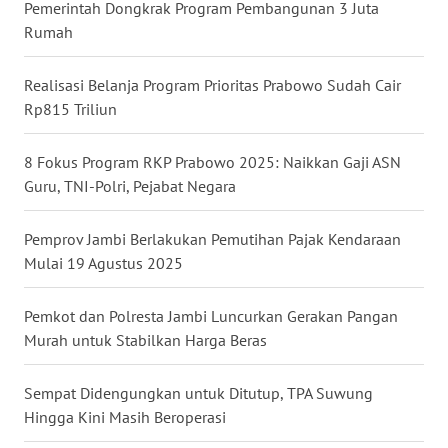
Pemerintah Dongkrak Program Pembangunan 3 Juta
Rumah
WN
KALTARA
Realisasi Belanja Program Prioritas Prabowo Sudah Cair
Rp815 Triliun
WN
KALSEL
8 Fokus Program RKP Prabowo 2025: Naikkan Gaji ASN
Guru, TNI-Polri, Pejabat Negara
WN
KALTIM
Pemprov Jambi Berlakukan Pemutihan Pajak Kendaraan
Mulai 19 Agustus 2025
WN
SULSEL
Pemkot dan Polresta Jambi Luncurkan Gerakan Pangan
WN
Murah untuk Stabilkan Harga Beras
GORONTALO
Sempat Didengungkan untuk Ditutup, TPA Suwung
WN
Hingga Kini Masih Beroperasi
SULUT