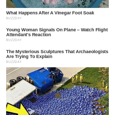
BEKASI
WN
BOGOR
WN
DEPOK
WN
TAPANULI
UTARA
WN
SAMOSIR
WN
PADANG
LAWAS