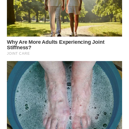
WN
TAPANULI
TENGAH
WN DELI
SERDANG
WN
TEBING
TINGGI
WN
PAKPAK
WN
KARAWANG
WN