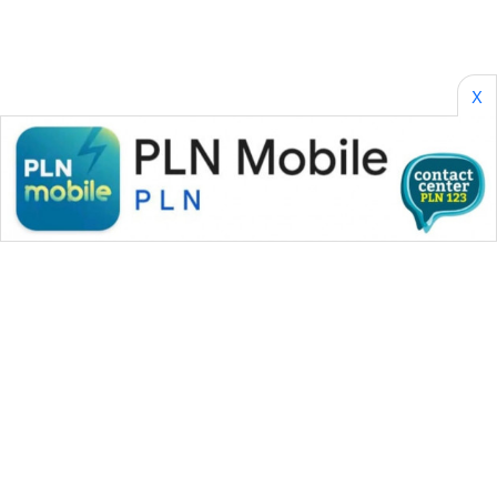
SONYA
ASA
NEWS
X
WAHANA MEDIA GROUP