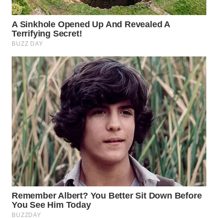
WN
INDRAMAYU
WN
KUNINGAN
WN
MAJALENGKA
WN
SUBANG
WN
SUKABUMI
WN
PURWAKARTA