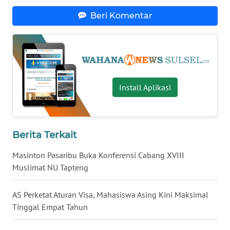
Beri Komentar
WN
NUSANTARA
WN
JOGJA
Install Aplikasi
WN
JATIM
Berita Terkait
WN
BALI
Masinton Pasaribu Buka Konferensi Cabang XVIII
Muslimat NU Tapteng
WN
KALBAR
AS Perketat Aturan Visa, Mahasiswa Asing Kini Maksimal
Tinggal Empat Tahun
WN
KALTENG