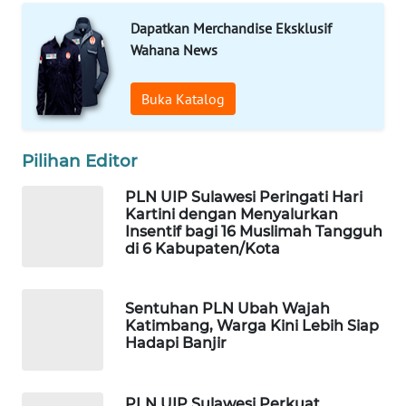
Dapatkan Merchandise Eksklusif
WAHANA
Wahana News
LISTRIK
Buka Katalog
WAHANA
TRAVEL
Pilihan Editor
WAHANA
PLN UIP Sulawesi Peringati Hari
TV
Kartini dengan Menyalurkan
Insentif bagi 16 Muslimah Tangguh
WAHANANEWS
di 6 Kabupaten/Kota
ID
Sentuhan PLN Ubah Wajah
WAHANANEWS
Katimbang, Warga Kini Lebih Siap
CO ID
Hadapi Banjir
WAHANANEWS
NET
PLN UIP Sulawesi Perkuat