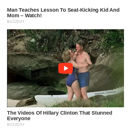
WN
PRIANGAN
TIMUR
WN
SEMARANG
WN
SOLO
WN
BOROBUDUR
WN
MADURA
WN
SURABAYA