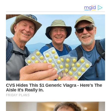
WN
MALUKU
WN
MALUT
WN
DAIRI
WN
DANAU
TOBA
WN
NIAS
WN