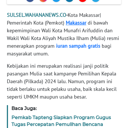
REDAKSI
SULSEL.WAHANANEWS.CO
-
Kota Makassar|
KARIR
Pemerintah Kota (Pemkot)
Makassar
di bawah
kepemimpinan Wali Kota Munafri Arifuddin dan
DISCLAIMER
Wakil Wali Kota Aliyah Mustika Ilham (Mulia) resmi
menerapkan program
iuran sampah gratis
bagi
Wahana
masyarakat umum.
News
Regional
Kebijakan ini merupakan realisasi janji politik
pasangan Mulia saat kampanye Pemilihan Kepala
WN
Daerah (Pilkada) 2024 lalu. Namun, program ini
SUMUT
tidak berlaku untuk pelaku usaha, baik skala kecil
seperti UMKM maupun usaha besar.
WN
JAKARTA
Baca Juga:
WN
Pemkab Tapteng Siapkan Program Gugus
JABAR
Tugas Percepatan Pemulihan Bencana