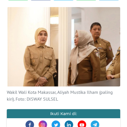
Informasi
INDEKS
BERITA
KONTAK
KAMI
INFO
IKLAN
TENTANG
KAMI
Wakil Wali Kota Makassar, Aliyah Mustika Ilham (paling
kiri). Foto: DISWAY SULSEL
PEDOMAN
MEDIA
Ikuti Kami di:
SIBER