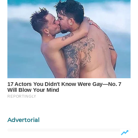
Wahana
Media
Group
WAHANA
NEWS
WAHANA
TANI
WAHANA
ADVOKAT
WAHANA
INFRASTRUKTUR
Advertorial
WAHANA
KONSUMEN