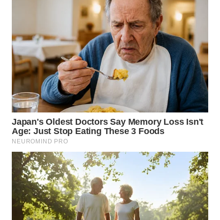
LANGKAT
WN
TAPANULI
SELATAN
WN
TANJUNG
LESUNG
WN
KARO
WN
SIMALUNGUN
WN
LABUHANBATU