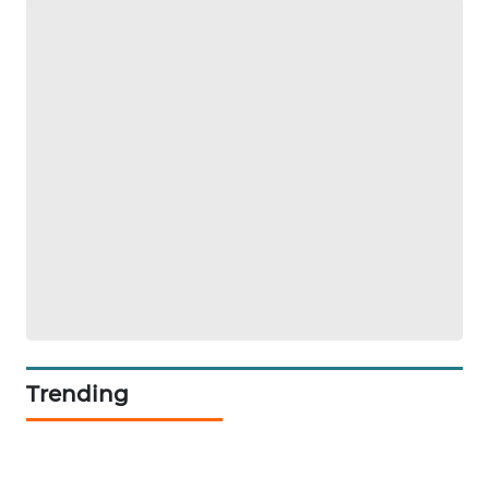
ID
MAWAKA
ID
MARTABAT
NET
PLN
WATCH
MKLI
LPKKI
Trending
LKKI
KOPEKLIN