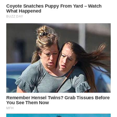
WN
NATUNA
WN
BINTAN
WN
MANDALIKA
WN
LIKUPANG
WN
LABUANBAJO
WN
BORNEO